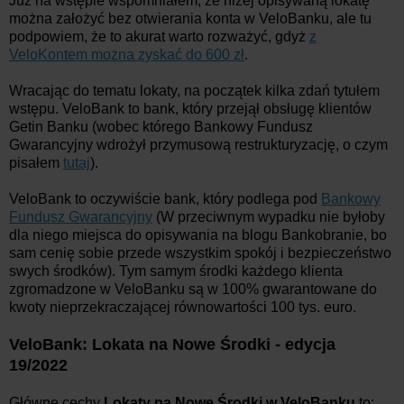
Już na wstępie wspomniałem, że niżej opisywaną lokatę
można założyć bez otwierania konta w VeloBanku, ale tu
podpowiem, że to akurat warto rozważyć, gdyż
z
VeloKontem można zyskać do 600 zł
.
Wracając do tematu lokaty, na początek kilka zdań tytułem
wstępu. VeloBank to bank, który przejął obsługę klientów
Getin Banku (wobec którego Bankowy Fundusz
Gwarancyjny wdrożył przymusową restrukturyzację, o czym
pisałem
tutaj
).
VeloBank to oczywiście bank, który podlega pod
Bankowy
Fundusz Gwarancyjny
(W przeciwnym wypadku nie byłoby
dla niego miejsca do opisywania na blogu Bankobranie, bo
sam cenię sobie przede wszystkim spokój i bezpieczeństwo
swych środków). Tym samym środki każdego klienta
zgromadzone w VeloBanku są w 100% gwarantowane do
kwoty nieprzekraczającej równowartości 100 tys. euro.
VeloBank: Lokata na Nowe Środki - edycja
19/2022
Główne cechy
Lokaty na Nowe Środki w VeloBanku
to: