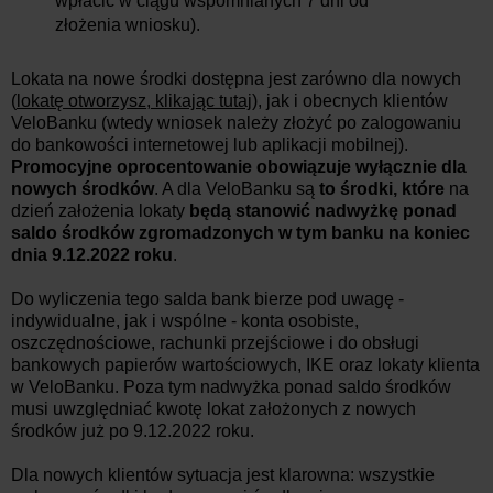
wpłacić w ciągu wspomnianych 7 dni od
złożenia wniosku).
Lokata na nowe środki dostępna jest zarówno dla nowych
(
lokatę otworzysz, klikając tutaj
), jak i obecnych klientów
VeloBanku (wtedy wniosek należy złożyć po zalogowaniu
do bankowości internetowej lub aplikacji mobilnej).
Promocyjne oprocentowanie obowiązuje wyłącznie dla
nowych środków
. A dla VeloBanku są
to środki, które
na
dzień założenia lokaty
będą stanowić nadwyżkę ponad
saldo środków zgromadzonych w tym banku na koniec
dnia 9.12
.2022
roku
.
Do wyliczenia tego salda bank bierze pod uwagę -
indywidualne, jak i wspólne - konta osobiste,
oszczędnościowe, rachunki przejściowe i do obsługi
bankowych papierów wartościowych, IKE oraz lokaty klienta
w VeloBanku. Poza tym nadwyżka ponad saldo środków
musi uwzględniać kwotę lokat założonych z nowych
środków już
po 9.12
.2022 roku
.
Dla nowych klientów sytuacja jest klarowna: wszystkie