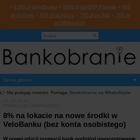
⭐
1200 zł od mBanku
⭐
1000 zł od BNP Paribas
⭐
900
zł od Erste
⭐
800 zł od Aliora
⭐
700 zł od ING
⭐
700 zł
od Millennium
▼
👉 Nie przegap nowości. Pomaga:
Bankobranie na WhatsAppie
13.12.2022
PROMOCJA ZAKOŃCZONA
8% na lokacie na nowe środki w
VeloBanku (bez konta osobistego)
W nowej edycji promocji bank podniósł oprocentowanie