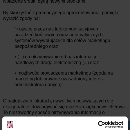
wpłacone środki będą nowymi środkami.
By skorzystać z promocyjnego oprocentowania, pamiętaj
wyrazić zgody na:
"• użycie przez nas telekomunikacyjnych
urządzeń końcowych oraz automatycznych
systemów wywołujących dla celów marketingu
bezpośredniego oraz
• (...) na otrzymywanie od nas informacji
handlowych drogą elektroniczną (...) oraz
• możliwość prowadzenia marketingu (zgoda na
marketing lub prawnie uzasadniony interes
administratora danych)"
O najlepszych lokatach, nawet tych pojawiających się
okazjonalnie, dowiadywać się możesz dzięki newsletterowi.
To niezawodny sposób otrzymywania informacji o
promocjach bankowych (a przy tym zero spamu):
Adres e-mail: