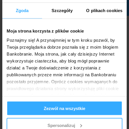
Zapisz się
Zgoda
Szczegóły
O plikach cookies
Przydatne dokumenty:
Moja strona korzysta z plików cookie
regulamin promocji "Lokata na Nowe Środki -
edycja 19/2022"
Poznajmy się! A przynajmniej w tym kroku pozwól, by
tabela oprocentowania
Twoja przeglądarka dobrze poznała się z moim blogiem
Bankobranie. Moja strona, jak cały dzisiejszy Internet
wykorzystuje ciasteczka, aby blog mógł poprawnie
Mr. Złotówa
o godz.:
09:28
działać a Twoje doświadczenie z korzystania z
publikowanych przeze mnie informacji na Bankobraniu
8 komentarzy:
pozostało przyjemne. Oprócz cookies wymaganych do
prawidłowego działania strony wykorzystuję pliki cookie
Anonimowy
13 grudnia 2022 10:17
do spersonalizowania treści i reklam, aby również
Mr zlotowa mam założone we wrześniu na 6 miesiecy 2
analizować ruch w mojej witrynie. Informacje o tym, jak
lokaty. Konta nie mam. Czy jeśli teraz założę lkolejna lokatę
Zezwól na wszystkie
korzystasz z bloga, udostępniam moim partnerom
na 3 miesiace to będzie na 8 procent?
społecznościowym, reklamowym i analitycznym.
Odpowiedz
Partnerzy mogą połączyć te informacje z innymi danymi
Spersonalizuj