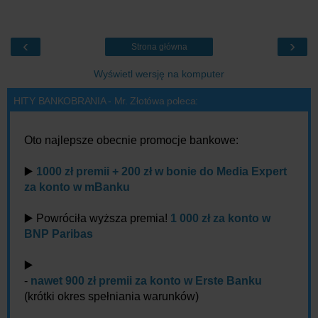
‹
›
Strona główna
Wyświetl wersję na komputer
HITY BANKOBRANIA - Mr. Złotówa poleca:
Oto najlepsze obecnie promocje bankowe:
▶️
1000 zł premii + 200 zł w bonie do Media Expert
za konto w mBanku
▶️ Powróciła wyższa premia!
1 000 zł za konto w
BNP Paribas
▶️
-
nawet 900 zł premii za konto w Erste Banku
(krótki okres spełniania warunków)