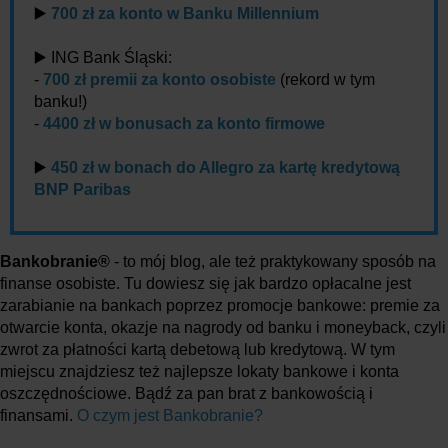
▶️
700 zł za konto w Banku Millennium
▶️ ING Bank Śląski:
-
700 zł premii za konto osobiste
(rekord w tym
banku!)
-
4400 zł w bonusach za konto firmowe
▶️
450 zł w bonach do Allegro za kartę kredytową
BNP Paribas
Bankobranie®
- to mój blog, ale też praktykowany sposób na
finanse osobiste. Tu dowiesz się jak bardzo opłacalne jest
zarabianie na bankach poprzez promocje bankowe: premie za
otwarcie konta, okazje na nagrody od banku i moneyback, czyli
zwrot za płatności kartą debetową lub kredytową. W tym
miejscu znajdziesz też najlepsze lokaty bankowe i konta
oszczędnościowe. Bądź za pan brat z bankowością i
finansami.
O czym jest Bankobranie?