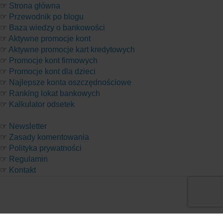
☞
Strona główna
☞
Przewodnik po blogu
☞
Baza wiedzy o bankowości
☞
Aktywne promocje kont
☞
Aktywne promocje kart kredytowych
☞
Promocje kont firmowych
☞
Promocje kont dla dzieci
☞
Najlepsze konta oszczędnościowe
☞
Ranking lokat bankowych
☞
Kalkulator odsetek
☞
Newsletter
☞
Zasady komentowania
☞
Polityka prywatności
☞
Regulamin
☞
Kontakt