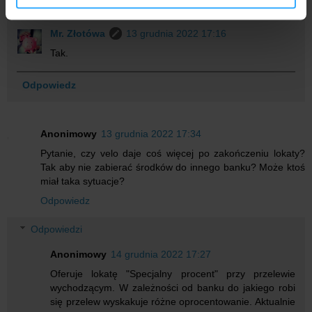
otrzymanymi od Ciebie lub uzyskanymi podczas
Odpowiedzi
korzystania z ich usług.
Mr. Złotówa
13 grudnia 2022 17:16
Tak.
Odpowiedz
Anonimowy
13 grudnia 2022 17:34
Pytanie, czy velo daje coś więcej po zakończeniu lokaty?
Tak aby nie zabierać środków do innego banku? Może ktoś
miał taka sytuacje?
Odpowiedz
Odpowiedzi
Anonimowy
14 grudnia 2022 17:27
Oferuje lokatę "Specjalny procent" przy przelewie
wychodzącym. W zależności od banku do jakiego robi
się przelew wyskakuje różne oprocentowanie. Aktualnie