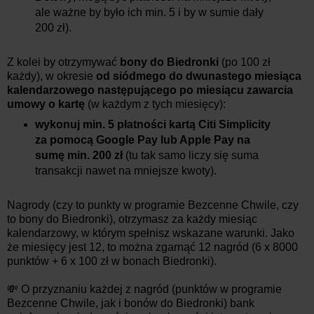
ale ważne by było ich min. 5 i by w sumie dały
200 zł).
Z kolei by otrzymywać
bony do Biedronki
(po 100 zł
każdy), w okresie
od siódmego do dwunastego miesiąca
kalendarzowego następującego po miesiącu zawarcia
umowy o kartę
(w każdym z tych miesięcy):
wykonuj min. 5 płatności kartą Citi Simplicity
za pomocą Google Pay lub Apple Pay na
sumę min. 200 zł
(tu tak samo liczy się suma
transakcji nawet na mniejsze kwoty).
Nagrody (czy to punkty w programie Bezcenne Chwile, czy
to bony do Biedronki), otrzymasz za każdy miesiąc
kalendarzowy, w którym spełnisz wskazane warunki. Jako
że miesięcy jest 12, to można zgarnąć 12 nagród (6 x 8000
punktów + 6 x 100 zł w bonach Biedronki).
💸 O przyznaniu każdej z nagród (punktów w programie
Bezcenne Chwile, jak i bonów do Biedronki) bank