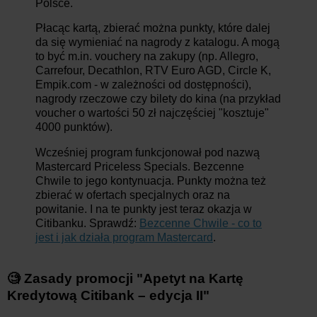
Polsce.
Płacąc kartą, zbierać można punkty, które dalej
da się wymieniać na nagrody z katalogu. A mogą
to być m.in. vouchery na zakupy (np. Allegro,
Carrefour, Decathlon, RTV Euro AGD, Circle K,
Empik.com - w zależności od dostępności),
nagrody rzeczowe czy bilety do kina (na przykład
voucher o wartości 50 zł najczęściej "kosztuje"
4000 punktów).
Wcześniej program funkcjonował pod nazwą
Mastercard Priceless Specials. Bezcenne
Chwile to jego kontynuacja. Punkty można też
zbierać w ofertach specjalnych oraz na
powitanie. I na te punkty jest teraz okazja w
Citibanku. Sprawdź:
Bezcenne Chwile - co to
jest i jak działa program Mastercard
.
🧐 Zasady promocji "Apetyt na Kartę
Kredytową Citibank – edycja II"