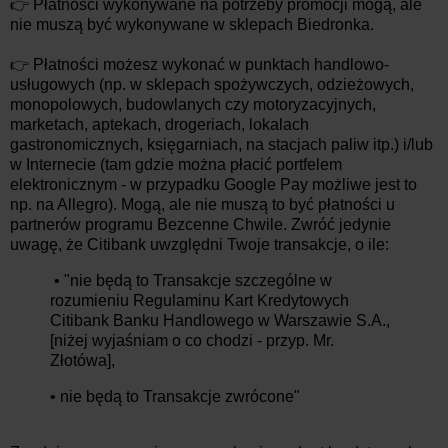
👉 Płatności wykonywane na potrzeby promocji mogą, ale
nie muszą być wykonywane w sklepach Biedronka.
👉 Płatności możesz wykonać w punktach handlowo-
usługowych (np. w sklepach spożywczych, odzieżowych,
monopolowych, budowlanych czy motoryzacyjnych,
marketach, aptekach, drogeriach, lokalach
gastronomicznych, księgarniach, na stacjach paliw itp.) i/lub
w Internecie (tam gdzie można płacić portfelem
elektronicznym - w przypadku Google Pay możliwe jest to
np. na Allegro). Mogą, ale nie muszą to być płatności u
partnerów programu Bezcenne Chwile. Zwróć jedynie
uwagę, że Citibank uwzględni Twoje transakcje, o ile:
• "nie będą to Transakcje szczególne w
rozumieniu Regulaminu Kart Kredytowych
Citibank Banku Handlowego w Warszawie S.A.,
[niżej wyjaśniam o co chodzi - przyp. Mr.
Złotówa],
• nie będą to Transakcje zwrócone"