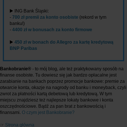
▶️ ING Bank Śląski:
-
700 zł premii za konto osobiste
(rekord w tym
banku!)
-
4400 zł w bonusach za konto firmowe
▶️
450 zł w bonach do Allegro za kartę kredytową
BNP Paribas
Bankobranie®
- to mój blog, ale też praktykowany sposób na
finanse osobiste. Tu dowiesz się jak bardzo opłacalne jest
zarabianie na bankach poprzez promocje bankowe: premie za
otwarcie konta, okazje na nagrody od banku i moneyback, czyli
zwrot za płatności kartą debetową lub kredytową. W tym
miejscu znajdziesz też najlepsze lokaty bankowe i konta
oszczędnościowe. Bądź za pan brat z bankowością i
finansami.
O czym jest Bankobranie?
☞
Strona główna