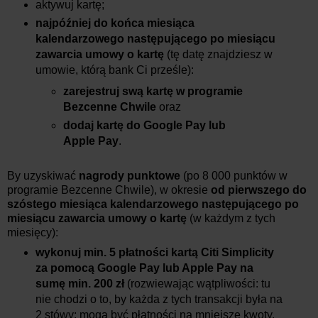
aktywuj kartę;
najpóźniej do końca miesiąca
kalendarzowego następującego po miesiącu
zawarcia umowy o kartę
(tę datę znajdziesz w
umowie, którą bank Ci prześle):
zarejestruj swą kartę w programie
Bezcenne Chwile
oraz
dodaj kartę do Google Pay lub
Apple Pay
.
By uzyskiwać
nagrody punktowe
(po 8 000 punktów w
programie Bezcenne Chwile), w okresie
od pierwszego do
szóstego miesiąca kalendarzowego następującego po
miesiącu zawarcia umowy o kartę
(w każdym z tych
miesięcy):
wykonuj min. 5 płatności kartą Citi Simplicity
za pomocą Google Pay lub Apple Pay na
sumę min. 200 zł
(rozwiewając wątpliwości: tu
nie chodzi o to, by każda z tych transakcji była na
2 stówy; mogą być płatności na mniejsze kwoty,