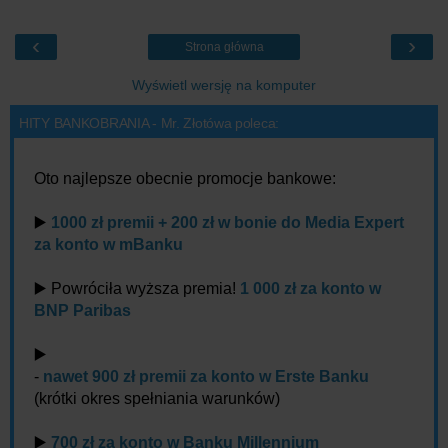
‹
›
Strona główna
Wyświetl wersję na komputer
HITY BANKOBRANIA - Mr. Złotówa poleca:
Oto najlepsze obecnie promocje bankowe:
▶️
1000 zł premii + 200 zł w bonie do Media Expert
za konto w mBanku
▶️ Powróciła wyższa premia!
1 000 zł za konto w
BNP Paribas
▶️
-
nawet 900 zł premii za konto w Erste Banku
(krótki okres spełniania warunków)
▶️
700 zł za konto w Banku Millennium