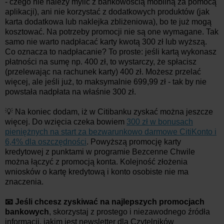
- czego nie należy mylić z bankowością mobilną za pomocą
aplikacji), ani nie korzystać z dodatkowych produktów (jak
karta dodatkowa lub naklejka zbliżeniowa), bo te już mogą
kosztować. Na potrzeby promocji nie są one wymagane. Tak
samo nie warto nadpłacać karty kwotą 300 zł lub wyższą.
Co oznacza to nadpłacanie? To proste: jeśli kartą wykonasz
płatności na sumę np. 400 zł, to wystarczy, że spłacisz
(przelewając na rachunek karty) 400 zł. Możesz przelać
więcej, ale jeśli już, to maksymalnie 699,99 zł - tak by nie
powstała nadpłata na właśnie 300 zł.
💡 Na koniec dodam, iż w Citibanku zyskać można jeszcze
więcej. Do wzięcia czeka bowiem
300 zł w bonusach
pieniężnych na start za bezwarunkowo darmowe CitiKonto i
6,4% dla oszczędności
. Powyższą promocję karty
kredytowej z punktami w programie Bezcenne Chwile
można łączyć z promocją konta. Kolejność złożenia
wniosków o kartę kredytową i konto osobiste nie ma
znaczenia.
📧 Jeśli chcesz zyskiwać na najlepszych promocjach
bankowych
, skorzystaj z prostego i niezawodnego źródła
informacji, jakim jest newsletter dla Czytelników