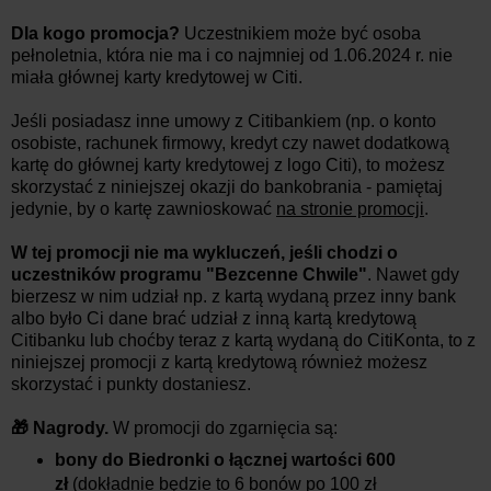
Dla kogo promocja?
Uczestnikiem może być osoba
pełnoletnia, która nie ma i co najmniej od 1.06.2024 r. nie
miała głównej karty kredytowej w Citi.
Jeśli posiadasz inne umowy z Citibankiem (np. o konto
osobiste, rachunek firmowy, kredyt czy nawet dodatkową
kartę do głównej karty kredytowej z logo Citi), to możesz
skorzystać z niniejszej okazji do bankobrania - pamiętaj
jedynie, by o kartę zawnioskować
na stronie promocji
.
W tej promocji nie ma wykluczeń, jeśli chodzi o
uczestników programu "Bezcenne Chwile"
. Nawet gdy
bierzesz w nim udział np. z kartą wydaną przez inny bank
albo było Ci dane brać udział z inną kartą kredytową
Citibanku lub choćby teraz z kartą wydaną do CitiKonta, to z
niniejszej promocji z kartą kredytową również możesz
skorzystać i punkty dostaniesz.
🎁 Nagrody.
W promocji do zgarnięcia są:
bony do Biedronki o łącznej wartości 600
zł
(dokładnie będzie to 6 bonów po 100 zł