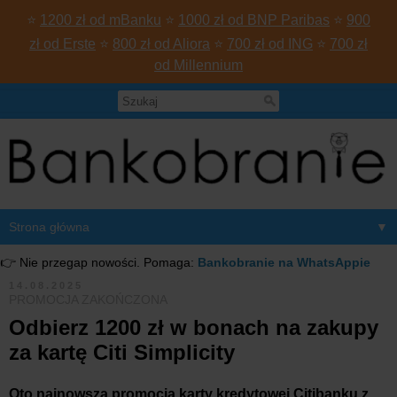
⭐
1200 zł od mBanku
⭐
1000 zł od BNP Paribas
⭐
900
zł od Erste
⭐
800 zł od Aliora
⭐
700 zł od ING
⭐
700 zł
od Millennium
▼
👉 Nie przegap nowości. Pomaga:
Bankobranie na WhatsAppie
14.08.2025
PROMOCJA ZAKOŃCZONA
Odbierz 1200 zł w bonach na zakupy
za kartę Citi Simplicity
Oto najnowsza promocja karty kredytowej Citibanku z