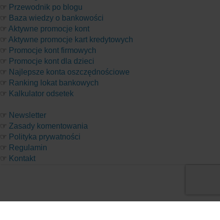
☞
Przewodnik po blogu
☞
Baza wiedzy o bankowości
☞
Aktywne promocje kont
☞
Aktywne promocje kart kredytowych
☞
Promocje kont firmowych
☞
Promocje kont dla dzieci
☞
Najlepsze konta oszczędnościowe
☞
Ranking lokat bankowych
☞
Kalkulator odsetek
☞
Newsletter
☞
Zasady komentowania
☞
Polityka prywatności
☞
Regulamin
☞
Kontakt