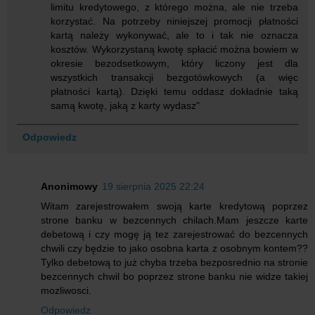
limitu kredytowego, z którego można, ale nie trzeba
korzystać. Na potrzeby niniejszej promocji płatności
kartą należy wykonywać, ale to i tak nie oznacza
kosztów. Wykorzystaną kwotę spłacić można bowiem w
okresie bezodsetkowym, który liczony jest dla
wszystkich transakcji bezgotówkowych (a więc
płatności kartą). Dzięki temu oddasz dokładnie taką
samą kwotę, jaką z karty wydasz"
Odpowiedz
Anonimowy
19 sierpnia 2025 22:24
Witam zarejestrowałem swoją karte kredytową poprzez
strone banku w bezcennych chilach.Mam jeszcze karte
debetową i czy mogę ją tez zarejestrować do bezcennych
chwili czy będzie to jako osobna karta z osobnym kontem??
Tylko debetową to już chyba trzeba bezposrednio na stronie
bezcennych chwil bo poprzez strone banku nie widze takiej
mozliwosci.
Odpowiedz