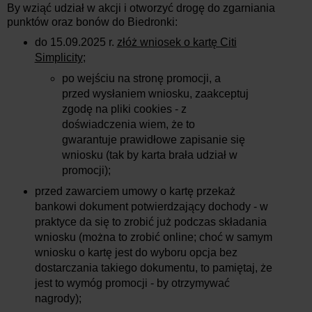
By wziąć udział w akcji i otworzyć drogę do zgarniania
punktów oraz bonów do Biedronki:
do 15.09.2025
r.
złóż wniosek o kartę Citi
Simplicity
;
po wejściu na stronę promocji, a
przed wysłaniem wniosku, zaakceptuj
zgodę na pliki cookies - z
doświadczenia wiem, że to
gwarantuje prawidłowe zapisanie się
wniosku (tak by karta brała udział w
promocji);
przed zawarciem umowy o kartę przekaż
bankowi dokument potwierdzający dochody - w
praktyce da się to zrobić już podczas składania
wniosku (można to zrobić online; choć w samym
wniosku o kartę jest do wyboru opcja bez
dostarczania takiego dokumentu, to pamiętaj, że
jest to wymóg promocji - by otrzymywać
nagrody);