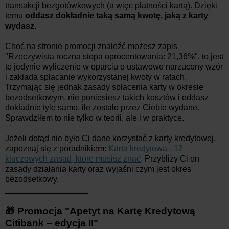
transakcji bezgotówkowych (a więc płatności kartą). Dzięki
temu
oddasz dokładnie taką samą kwotę, jaką z karty
wydasz
.
Choć
na stronie promocji
znaleźć możesz zapis
"Rzeczywista roczna stopa oprocentowania: 21,36%", to jest
to jedynie wyliczenie w oparciu o ustawowo narzucony wzór
i zakłada spłacanie wykorzystanej kwoty w ratach.
Trzymając się jednak zasady spłacenia karty w okresie
bezodsetkowym, nie poniesiesz takich kosztów i oddasz
dokładnie tyle samo, ile zostało przez Ciebie wydane.
Sprawdziłem to nie tylko w teorii, ale i w praktyce.
Jeżeli dotąd nie było Ci dane korzystać z karty kredytowej,
zapoznaj się z poradnikiem:
Karta kredytowa - 12
kluczowych zasad, które musisz znać
. Przybliży Ci on
zasady działania karty oraz wyjaśni czym jest okres
bezodsetkowy.
__________________
🎁 Promocja "Apetyt na Kartę Kredytową
Citibank – edycja II"