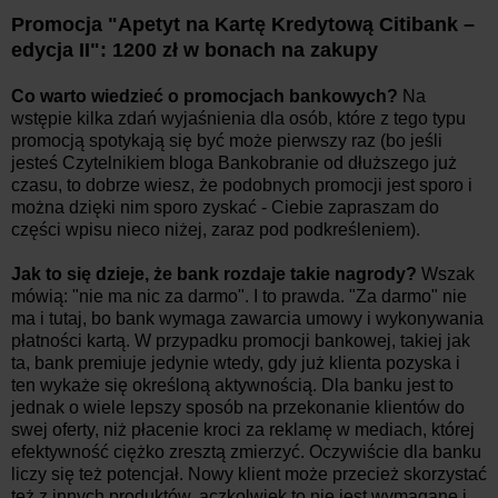
Promocja "Apetyt na Kartę Kredytową Citibank –
edycja II": 1200 zł w bonach na zakupy
Co warto wiedzieć o promocjach bankowych?
Na
wstępie kilka zdań wyjaśnienia dla osób, które z tego typu
promocją spotykają się być może pierwszy raz (bo jeśli
jesteś Czytelnikiem bloga Bankobranie od dłuższego już
czasu, to dobrze wiesz, że podobnych promocji jest sporo i
można dzięki nim sporo zyskać - Ciebie zapraszam do
części wpisu nieco niżej, zaraz pod podkreśleniem).
Jak to się dzieje, że bank rozdaje takie nagrody?
Wszak
mówią: "nie ma nic za darmo". I to prawda. "Za darmo" nie
ma i tutaj, bo bank wymaga zawarcia umowy i wykonywania
płatności kartą. W przypadku promocji bankowej, takiej jak
ta, bank premiuje jedynie wtedy, gdy już klienta pozyska i
ten wykaże się określoną aktywnością. Dla banku jest to
jednak o wiele lepszy sposób na przekonanie klientów do
swej oferty, niż płacenie kroci za reklamę w mediach, której
efektywność ciężko zresztą zmierzyć. Oczywiście dla banku
liczy się też potencjał. Nowy klient może przecież skorzystać
też z innych produktów, aczkolwiek to nie jest wymagane i