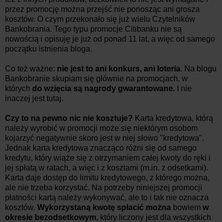
przez promocję można przejść nie ponosząc ani grosza
kosztów. O czym przekonało się już wielu Czytelników
Bankobrania. Tego typu promocje Citibanku nie są
nowością i opisuję je już od ponad 11 lat, a więc od samego
początku istnienia bloga.
Co też ważne:
nie jest to ani konkurs, ani loteria
. Na blogu
Bankobranie skupiam się głównie na promocjach, w
których
do wzięcia są nagrody gwarantowane.
I nie
inaczej jest tutaj.
Czy to na pewno nic nie kosztuje?
Karta kredytowa, którą
należy wyrobić w promocji może się niektórym osobom
kojarzyć negatywnie skoro jest w niej słowo "kredytowa".
Jednak karta kredytowa znacząco różni się od samego
kredytu, który wiąże się z otrzymaniem całej kwoty do ręki i
jej spłatą w ratach, a więc i z kosztami (m.in. z odsetkami).
Karta daje dostęp do limitu kredytowego, z którego można,
ale nie trzeba korzystać. Na potrzeby niniejszej promocji
płatności kartą należy wykonywać, ale to i tak nie oznacza
kosztów.
Wykorzystaną kwotę spłacić można
bowiem
w
okresie bezodsetkowym
, który liczony jest dla wszystkich