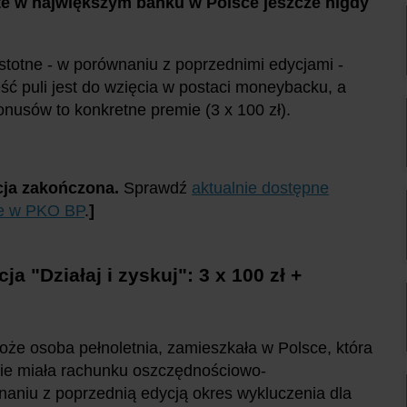
ste w największym banku w Polsce jeszcze nigdy
 istotne - w porównaniu z poprzednimi edycjami -
ęść puli jest do wzięcia w postaci moneybacku, a
onusów to konkretne premie (3 x 100 zł).
ja zakończona.
Sprawdź
aktualnie dostępne
e w PKO BP
.
]
ja "
Działaj i zyskuj
": 3 x 100 zł +
oże osoba pełnoletnia, zamieszkała w Polsce, która
 nie miała rachunku oszczędnościowo-
aniu z poprzednią edycją okres wykluczenia dla