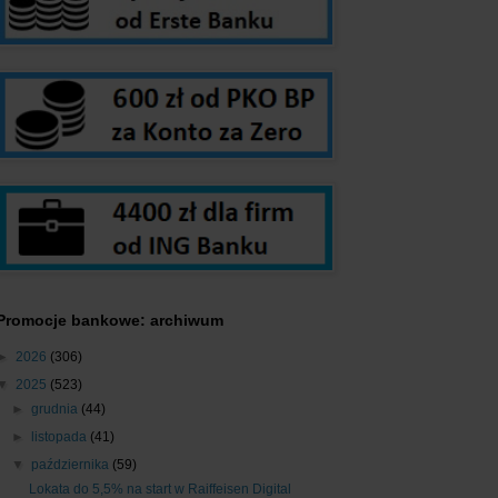
Promocje bankowe: archiwum
►
2026
(306)
▼
2025
(523)
►
grudnia
(44)
►
listopada
(41)
▼
października
(59)
Lokata do 5,5% na start w Raiffeisen Digital