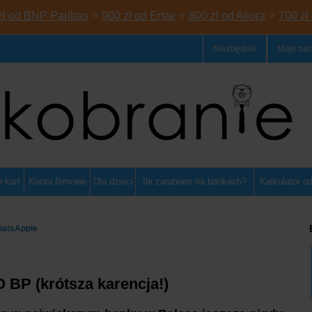
zł od BNP Paribas
⭐
900 zł od Erste
⭐
800 zł od Aliora
⭐
700 zł
Niezbędnik
Moje nar
 kart
Konta firmowe
Dla dzieci
Ile zarabiam na bankach?
Kalkulator o
hatsAppie
O BP (krótsza karencja!)