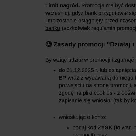
Limit nagród.
Promocja ma być dost
wcześniej, gdyż bank przygotował się
limit zostanie osiągnięty przed cza
banku
(aczkolwiek regulamin promocji
🧐 Zasady promocji
"Działaj i
By wziąć udział w promocji i zgarnąć
do 31.12.2025 r. lub osiągnięci
BP
wraz z wydawaną do niego k
po wejściu na stronę promocji,
zgodę na pliki cookies - z doś
zapisanie się wniosku (tak by ko
wnioskując o konto:
podaj kod
ZYSK
(to waru
promocji) oraz