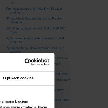
iK...
Promocja dla obecnych klientów: "Podążaj
szlakiem ...
5% na Koncie Oszczędnościowym Profit w
Millennium ...
📅🔍 Przegląd tygodnia (od 13. do 19.10.2025
roku)
6,4% na koncie oszczędnościowym + 400 zł
premii za...
Zgarnij 96 000 punktów Bezcenne Chwile (o
wartości...
Loteria "Płać kartą Visa i graj o wyjazd Igrzyska ...
Zgarnij aż 1160 zł w bonusach za konto w
Santander...
700 zł w bonusach za konto w Santander Banku
O plikach cookies
Alior: do 5% na Koncie Mega Oszczędnościowym
dla n...
Dodatkowe 200 zł dla studentów za konto w
Santande...
Santander Bank: aż 1160 zł do wzięcia za Konto
ę z moim blogiem
Select
gł poprawnie działać a Twoje