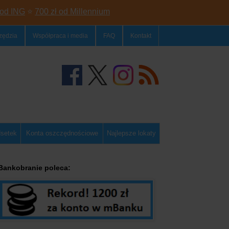
 od ING
⭐
700 zł od Millennium
zędzia
Współpraca i media
FAQ
Kontakt
dsetek
Konta oszczędnościowe
Najlepsze lokaty
Bankobranie poleca: