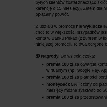
byłych klientów został znacząco skr
karencję o 15 miesięcy). Zatem dla n
opłacalny powrót.
Z udziału w promocji
nie wyklucza
e
choć to w większości przypadków jasn
konta w Banku Pekao (z żubrem w l
niniejszej promocji. To dwa odrębne b
🎁 Nagrody.
Do wzięcia czeka:
premia 100 zł
za otwarcie kont
wirtualnym (np. Google Pay, Ap
premia 100 zł
za płatności port
moneyback 5%
liczony od płat
miesięcy można zyskiwać do 50
premia 100 zł
za przetestowani