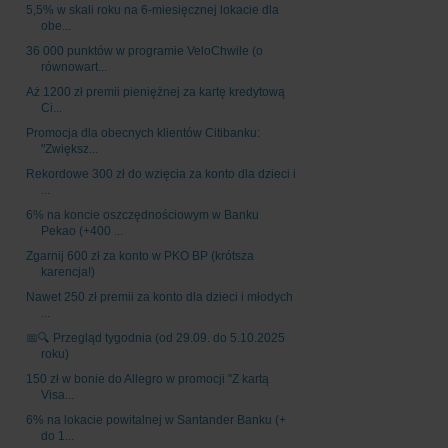
5,5% w skali roku na 6-miesięcznej lokacie dla
obe...
36 000 punktów w programie VeloChwile (o
równowart...
Aż 1200 zł premii pieniężnej za kartę kredytową
Ci...
Promocja dla obecnych klientów Citibanku:
"Zwiększ...
Rekordowe 300 zł do wzięcia za konto dla dzieci i
...
6% na koncie oszczędnościowym w Banku
Pekao (+400 ...
Zgarnij 600 zł za konto w PKO BP (krótsza
karencja!)
Nawet 250 zł premii za konto dla dzieci i młodych
...
📅🔍 Przegląd tygodnia (od 29.09. do 5.10.2025
roku)
150 zł w bonie do Allegro w promocji "Z kartą
Visa...
6% na lokacie powitalnej w Santander Banku (+
do 1...