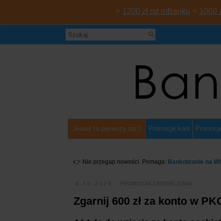
⭐
1200 zł od mBanku
⭐
1000 
Jesteś tu pierwszy raz?
Promocje kont
Promocje
👉 Nie przegap nowości. Pomaga:
Bankobranie na W
6.10.2025
PROMOCJA ZAKOŃCZONA
Zgarnij 600 zł za konto w PK