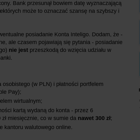
ócony. Bank przesunął bowiem datę wyznaczającą
iektórych może to oznaczać szansę na szybszy i
wentualne posiadanie Konta Inteligo.
Dodam, że -
e, ale czasem pojawiają się pytania - posiadanie
ogo)
nie jest
przeszkodą do wzięcia udziału w
anki.
a osobistego (w PLN) i płatności portfelem
ple Pay);
felem wirtualnym;
ności kartą wydaną do konta - przez 6
 zł miesięcznie, co w sumie da
nawet 300 zł
;
e kantoru walutowego online.