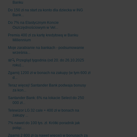
Banku
Do 150 zł na start za konto dla dziecka w ING
Bank...
Do 7% na Elastycznym Koncie
Oszczędnościowym w Vel...
Premia 400 zł za kartę kredytową w Banku
Millennium
Moje zarabianie na bankach - podsumowanie
września...
📅🔍 Przegląd tygodnia (od 20. do 26.10.2025
roku)...
Zgarnij 1200 zł w bonach na zakupy (w tym 600 zł
d...
Teraz więcej! Santander Bank podwaja bonusy
za kon...
Santander Bank: 6% na lokacie Select do 250
000 zł...
Telewizor LG 32 cale + 400 zł w bonach na
zakupy ...
7% nawet do 100 tys. zł. Krótki poradnik jak
połąc...
Zgarnij 2 800 zł (a nawet więcej) w bonusach za