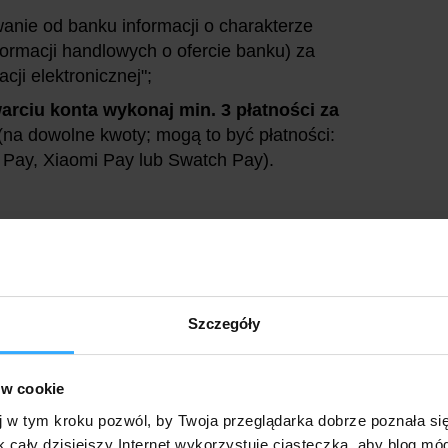
anie od banku informacji o charakterze
ormacji handlowych o ofercie banku) za
ji elektronicznej";
rciu konta wykonaj min. 3 płatności za
(na dowolne kwoty; mogą to być płatności:
 Pay, Xiaomi Pay lub Swatch Pay).
po otwarciu konta
(w każdym z tych dwóch
ności za pomocą portfela wirtualnego
(tak
a dowolne kwoty za pomocą Google Pay, Apple
Szczegóły
ub Swatch Pay).
y od płatności kartą wydaną do konta:
ów cookie
lendarzowych następujących po miesiącu
j w tym kroku pozwól, by Twoja przeglądarka dobrze poznała si
k cały dzisiejszy Internet wykorzystuje ciasteczka, aby blog mó
h miesięcy):