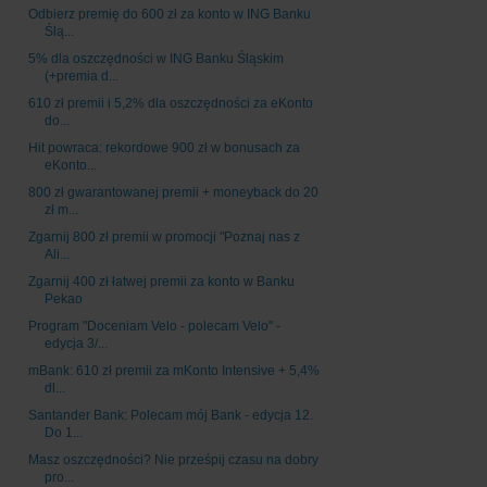
Odbierz premię do 600 zł za konto w ING Banku
Ślą...
5% dla oszczędności w ING Banku Śląskim
(+premia d...
610 zł premii i 5,2% dla oszczędności za eKonto
do...
Hit powraca: rekordowe 900 zł w bonusach za
eKonto...
800 zł gwarantowanej premii + moneyback do 20
zł m...
Zgarnij 800 zł premii w promocji "Poznaj nas z
Ali...
Zgarnij 400 zł łatwej premii za konto w Banku
Pekao
Program "Doceniam Velo - polecam Velo" -
edycja 3/...
mBank: 610 zł premii za mKonto Intensive + 5,4%
dl...
Santander Bank: Polecam mój Bank - edycja 12.
Do 1...
Masz oszczędności? Nie prześpij czasu na dobry
pro...