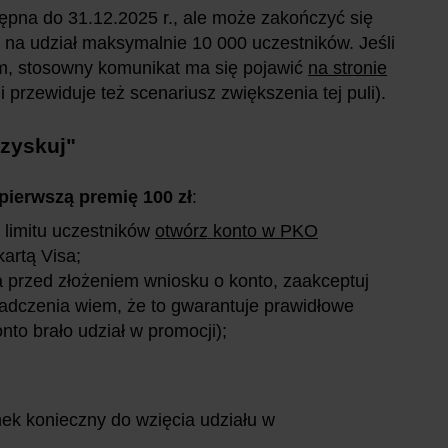
ępna do 31.12
.2025 r.
, ale może zakończyć się
 na udział maksymalnie 10 000 uczestników. Jeśli
sem, stosowny komunikat ma się pojawić
na stronie
 przewiduje też scenariusz zwiększenia tej puli).
 zyskuj"
pierwszą premię 100 zł
:
a limitu uczestników
otwórz konto w PKO
artą Visa;
 a przed złożeniem wniosku o konto, zaakceptuj
wiadczenia wiem, że to gwarantuje prawidłowe
nto brało udział w promocji);
nek konieczny do wzięcia udziału w