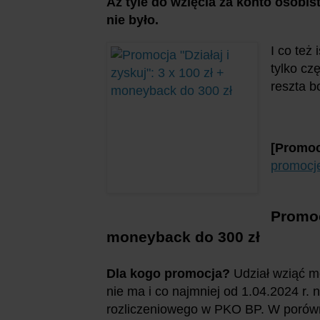
Aż tyle do wzięcia za konto osobi
nie było.
I co też
tylko cz
reszta b
[P
romoc
promocj
Promoc
moneyback do 300 zł
Dla kogo promocja?
Udział wziąć m
nie ma i co najmniej od 1.04.2024 r.
rozliczeniowego w PKO BP. W porówn