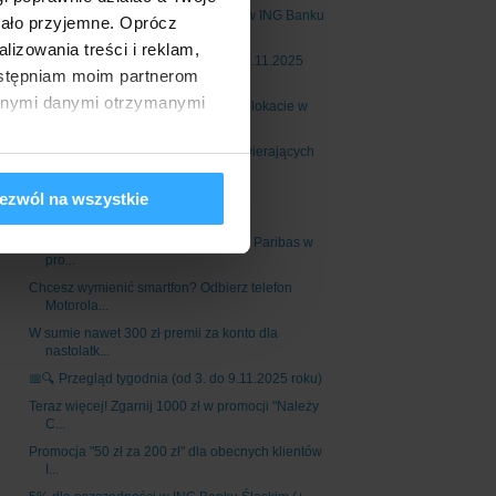
Zyskaj do 500 zł za kartę kredytową w ING Banku
tało przyjemne. Oprócz
Śl...
izowania treści i reklam,
📅🔍 Przegląd tygodnia (od 10. do 16.11.2025
dostępniam moim partnerom
roku)
innymi danymi otrzymanymi
5,05% w skali roku na 3-miesięcznej lokacie w
InBa...
Citibank: lokaty powitalne 6% dla otwierających
Ko...
Do 6,5% na Elastycznym Koncie
ezwól na wszystkie
Oszczędnościowym w V...
Zgarnij 600 zł premii za konto w BNP Paribas w
pro...
Chcesz wymienić smartfon? Odbierz telefon
Motorola...
W sumie nawet 300 zł premii za konto dla
nastolatk...
📅🔍 Przegląd tygodnia (od 3. do 9.11.2025 roku)
Teraz więcej! Zgarnij 1000 zł w promocji "Należy
C...
Promocja "50 zł za 200 zł" dla obecnych klientów
I...