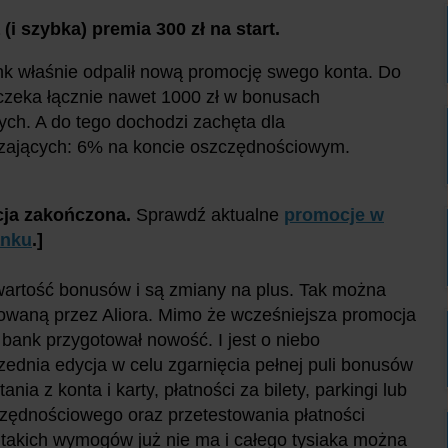
(i szybka) premia 300 zł na start.
nk właśnie odpalił nową promocję swego konta. Do
czeka łącznie nawet 1000 zł w bonusach
ych. A do tego dochodzi zachęta dla
zających: 6% na koncie oszczędnościowym.
ja zakończona.
Sprawdź aktualne
promocje w
anku
.]
artość bonusów i są zmiany na plus. Tak można
aną przez Aliora. Mimo że wcześniejsza promocja
 bank przygotował nowość. I jest o niebo
zednia edycja w celu zgarnięcia pełnej puli bonusów
ia z konta i karty, płatności za bilety, parkingi lub
czędnościowego oraz przetestowania płatności
z takich wymogów już nie ma i całego tysiaka można