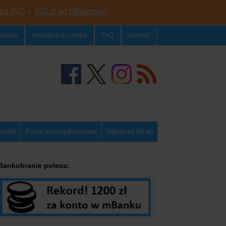
 od ING
⭐
700 zł od Millennium
zędzia
Współpraca i media
FAQ
Kontakt
dsetek
Konta oszczędnościowe
Najlepsze lokaty
Bankobranie poleca: