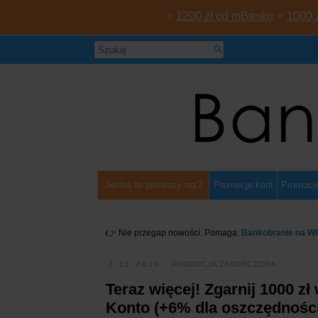
⭐
1200 zł od mBanku
⭐
1000 
Jesteś tu pierwszy raz?
Promocje kont
Promocje
👉 Nie przegap nowości. Pomaga:
Bankobranie na W
7.11.2025
PROMOCJA ZAKOŃCZONA
Teraz więcej! Zgarnij 1000 zł
Konto (+6% dla oszczędności