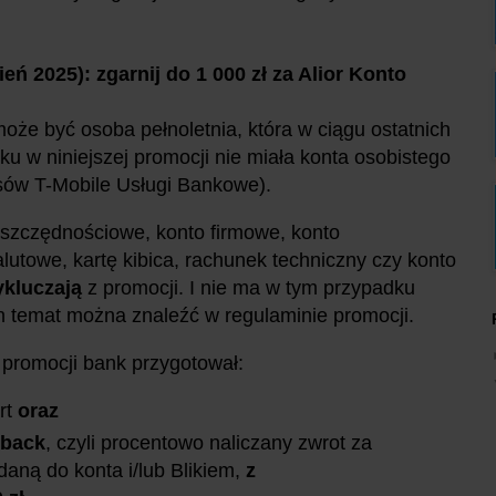
eń 2025): zgarnij do 1 000 zł za Alior Konto
że być osoba pełnoletnia, która w ciągu ostatnich
ku w niniejszej promocji nie miała konta osobistego
asów T-Mobile Usługi Bankowe).
szczędnościowe, konto firmowe, konto
utowe, kartę kibica, rachunek techniczny czy konto
ykluczają
z promocji. I nie ma w tym przypadku
en temat można znaleźć w regulaminie promocji.
 promocji bank przygotował:
rt
oraz
yback
, czyli procentowo naliczany zwrot za
aną do konta i/lub Blikiem,
z