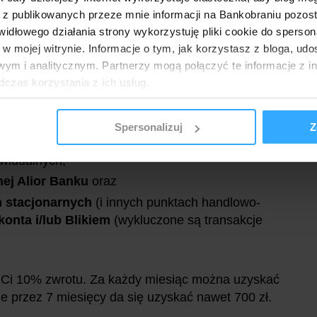
a)
 z publikowanych przeze mnie informacji na Bankobraniu pozos
łowego działania strony wykorzystuję pliki cookie do spersonal
iedmiu kolejnych miesięcy kalendarzowych
 w mojej witrynie. Informacje o tym, jak korzystasz z bloga, u
umowy o konto i kartę (w każdym z tych miesięcy):
ym i analitycznym. Partnerzy mogą połączyć te informacje z 
dczas korzystania z ich usług.
min. 2000 zł
- ten warunek można spełnić w
przelew z własnego konta w innym banku;
otę w jednym przelewie; bank nie zaliczy
Spersonalizuj
Z
aliczą się przelewy z kont w Aliorze
widualnych;
nej Alior Banku
oraz
h stacjonarnych
(i innych punktach handlowo-
onta i/lub Blikiem
(wykluczone są transakcje
y Ci 10% zwrotu. Za każdy miesiąc można uzyskać
e przez 7 miesięcy da się uzyskać nawet 700 zł.