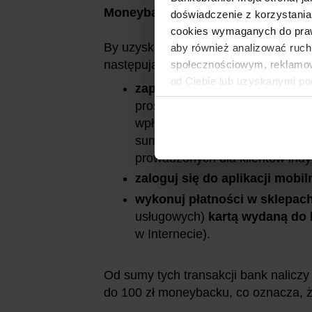
Moneyback 10% (nagroda II stopni
doświadczenie z korzystania
cookies wymaganych do prawid
By uzyskiwać moneyback, w
ciągu s
aby również analizować ruch
następujących po miesiącu zawarcia 
społecznościowym, reklamow
od Ciebie lub uzyskanymi po
zapewnij jednorazowy wpływ 
prosty sposób, np. wykonując 
wpływ musi być na wymaganą kw
sumy mniejszych wpływów; nie z
prowadzonych dla klientów indy
zaloguj się do aplikacji mobil
wykonuj płatności w sklepac
usługowych)
kartą wydaną do k
w Internecie).
Od sumy tych transakcji bank nalicz
do 100 zł moneybacku, co oznacza, ż