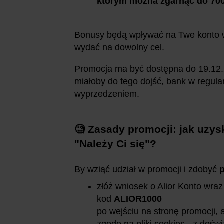
którym
można
zgarnąć do 700
Bonusy będą wpływać na Twe konto w 
wydać na dowolny cel.
Promocja ma być dostępna do 19.12.2
miałoby do tego dojść, bank w regula
wyprzedzeniem.
🧐 Zasady promocji: jak uzys
"Należy Ci się"?
By wziąć udział w promocji i zdobyć
złóż wniosek o Alior Konto
wraz 
kod
ALIOR1000
po wejściu na stronę promocji,