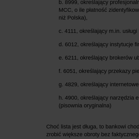
b. 8999, określający profesjona
MCC, o ile płatność zidentyfikow
niż Polska),
c. 4111, określający m.in. usług
d. 6012, określający instytucje 
e. 6211, określający brokerów 
f. 6051, określający przekazy p
g. 4829, określający internetow
h. 4900, określający narzędzia e
(pisownia oryginalna)
Choć lista jest długa, to bankowi cho
zrobić większe obroty bez faktyczneg