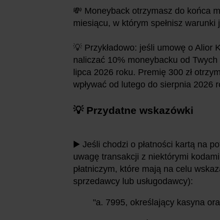
💸 Moneyback otrzymasz do końca m
miesiącu, w którym spełnisz warunki 
💡 Przykładowo: jeśli umowę o Alior 
naliczać 10% moneybacku od Twych p
lipca 2026 roku. Premię 300 zł otrz
wpływać od lutego do sierpnia 2026 r
💡 Przydatne wskazówki
▶️ Jeśli chodzi o płatności kartą na p
uwagę transakcji z niektórymi kodam
płatniczym, które mają na celu wskaz
sprzedawcy lub usługodawcy):
"a. 7995, określający kasyna o