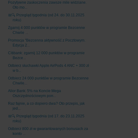
Pozytywne zaskoczenia zawsze mile widziane.
Oto mo...
📅🔍 Przegląd tygodnia (od 24. do 30.11.2025
roku)
Zgarnij 4 000 punktów w programie Bezcenne
Chwile ...
Promocja "Bezcenna aktywność z Pocztowym.
Edycja 2...
Citibank: zgarnij 12 000 punktów w programie
Bezce...
Odbierz słuchawki Apple AirPods 4 ANC + 300 zł
w b...
Odbierz 24 000 punktów w programie Bezcenne
Chwile...
Alior Bank: 5% na Koncie Mega
Oszczędnościowym pon...
Raz fajnie, a co dopiero dwa? Oto przepis, jak
jed...
📅🔍 Przegląd tygodnia (od 17. do 23.11.2025
roku)
Odbierz 800 zł w gwarantowanych bonusach za
konto ...