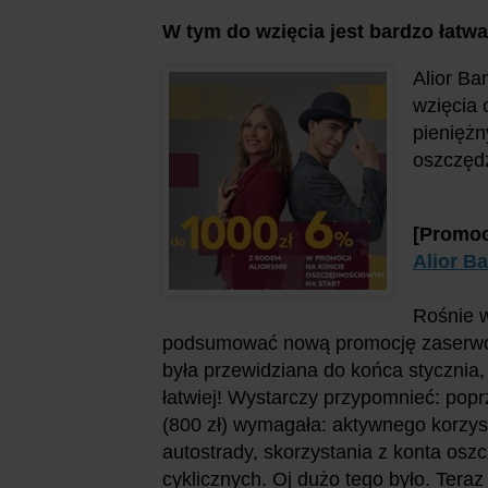
W tym do wzięcia jest bardzo łatwa 
Alior Ba
wzięcia 
pieniężn
oszczęd
[Promoc
Alior B
Rośnie w
podsumować nową promocję zaserwow
była przewidziana do końca stycznia,
łatwiej! Wystarczy przypomnieć: popr
(800 zł) wymagała: aktywnego korzystan
autostrady, skorzystania z konta osz
cyklicznych. Oj dużo tego było. Tera