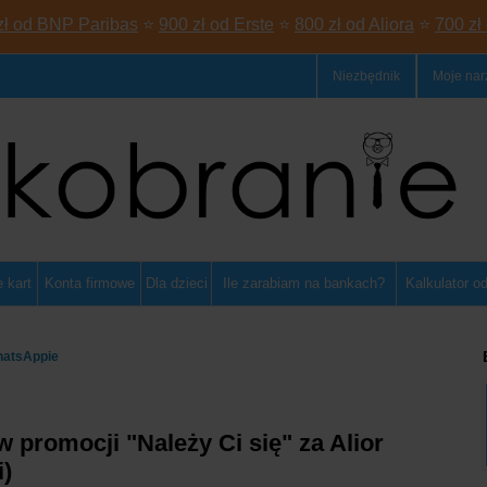
zł od BNP Paribas
⭐
900 zł od Erste
⭐
800 zł od Aliora
⭐
700 zł
Niezbędnik
Moje nar
 kart
Konta firmowe
Dla dzieci
Ile zarabiam na bankach?
Kalkulator o
hatsAppie
 w promocji "Należy Ci się" za Alior
)