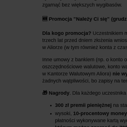
zgarnąć bez większych wygibasów.
🆕 Promocja "Należy Ci się" (grudzi
Dla kogo promocja?
Uczestnikiem mo
trzech lat przed dniem złożenia wnios
w Aliorze (w tym również konta z cz
Inne umowy z bankiem (np. o konto o
oszczędnościowe walutowe, konto wal
w Kantorze Walutowym Aliora)
nie w
żadnych wątpliwości, bo zapisy na t
🎁 Nagrody
. Dla każdego uczestnika
300 zł premii pieniężnej
na sta
wysoki,
10-procentowy mone
płatności wykonywane kartą wyd