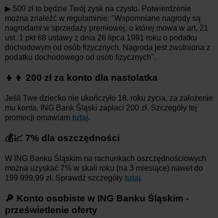
▶ 500 zł to będzie Twój zysk na czysto. Potwierdzenie
można znaleźć w regulaminie: "Wspomniane nagrody są
nagrodami w sprzedaży premiowej, o której mowa w art. 21
ust. 1 pkt 68 ustawy z dnia 26 lipca 1991 roku o podatku
dochodowym od osób fizycznych. Nagroda jest zwolniona z
podatku dochodowego od osób fizycznych".
👧👦 200 zł za konto dla nastolatka
Jeśli Twe dziecko nie ukończyło 18. roku życia, za założenie
mu konta, ING Bank Śląski zapłaci 200 zł. Szczegóły tej
promocji omawiam
tutaj
.
💰📈 7% dla oszczędności
W ING Banku Śląskim na rachunkach oszczędnościowych
można uzyskać 7% w skali roku (na 3 miesiące) nawet do
199 999,99 zł. Sprawdź szczegóły
tutaj
.
🔎 Konto osobiste w ING Banku Śląskim -
prześwietlenie oferty