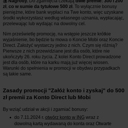
💰 Nagrody.
Do zgarnięcia czekają
dwie premie: 300 i 200
zł
,
co w sumie da tytułowe 500 zł
. To wyłącznie bonusy
pieniężne, które bank wypłaci na Twe konto, więc uzyskane
środki wykorzystasz według własnego uznania, wypłacając,
przelewając lub wydając na dowolny cel.
Nim prześwietlę promocję, na wstępie jeszcze krótkie
wyjaśnienie, bo będzie tu mowa o Koncie Mobi oraz Koncie
Direct. Założyć wystarczy jedno z nich. Czym się różnią?
Pierwsze z nich przewidziane jest dla osób, które nie
ukończyły 26. roku życia. Z kolei Konto Direct prowadzone
jest dla osób, które na karku mają już więcej wiosen.
Warunki do spełnienia w promocji w obydwu przypadkach
są takie same.
Zasady promocji "Załóż konto i zyskaj" do 500
zł premii za Konto Direct lub Mobi
By wziąć udział w akcji i zgarniać bonusy:
do 7.11.2024 r.
otwórz konto w ING
wraz z
dowolną kartą wydawaną do konta oraz Otwarte