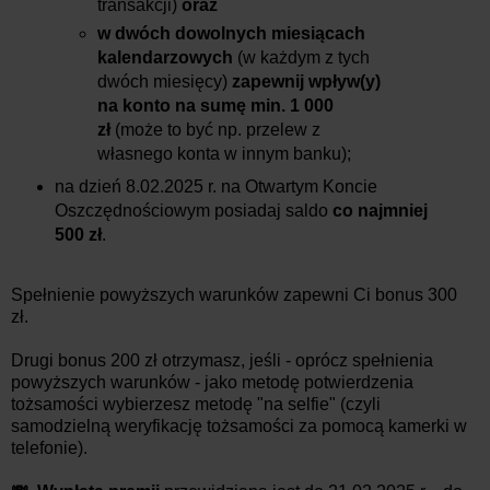
transakcji)
oraz
w dwóch dowolnych miesiącach
kalendarzowych
(w każdym z tych
dwóch miesięcy)
zapewnij wpływ(y)
na konto na sumę min. 1 000
zł
(może to być np. przelew z
własnego konta w innym banku);
na dzień 8.02.2025 r.
na Otwartym Koncie
Oszczędnościowym posiadaj saldo
co najmniej
500 zł
.
Spełnienie powyższych warunków zapewni Ci bonus 300
zł.
Drugi bonus 200 zł otrzymasz, jeśli - oprócz spełnienia
powyższych warunków - jako metodę potwierdzenia
tożsamości wybierzesz metodę "na selfie" (czyli
samodzielną weryfikację tożsamości za pomocą kamerki w
telefonie).