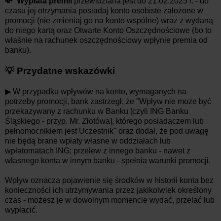
💸 Wypłata premii
przewidziana jest do
21.02
.2025
r.
-
d
o
czasu jej otrzymania posiadaj konto osobiste założone w
promocji (nie zmieniaj go na konto wspólne) wraz z wydaną
do niego kartą oraz Otwarte Konto Oszczędnościowe (bo to
właśnie na rachunek oszczędnościowy wpłynie premia od
banku).
💡 Przydatne wskazówki
▶ W przypadku wpływów na konto, wymaganych na
potrzeby promocji, bank zastrzegł, że "
Wpływ nie może być
przekazywany z rachunku w Banku [czyli ING Banku
Śląskiego - przyp. Mr. Złotówa], którego posiadaczem lub
pełnomocnikiem jest Uczestnik
" oraz dodał, że pod uwagę
nie będą brane wpłaty własne w oddziałach lub
wpłatomatach ING; przelew z innego banku - nawet z
własnego konta w innym banku - spełnia warunki promocji.
Wpływ oznacza pojawienie się środków w historii konta bez
konieczności ich utrzymywania przez jakikolwiek określony
czas - możesz je w dowolnym momencie wydać, przelać lub
wypłacić.