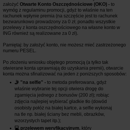
założyć
Otwarte Konto Oszczędnościowe (OKO) -
to
wymóg z regulaminu promocji, gdyż to właśnie na ten
rachunek wpłynie premia (na szczęście jest to rachunek
bezwarunkowo prowadzony za 0 zł; ponadto wszystkie
przelewy z konta oszczędnościowego na własne konto w
ING również są realizowane za 0 zł).
Pamiętaj: by założyć konto, nie możesz mieć zastrzeżonego
numeru PESEL.
Po złożeniu wniosku objętego promocją (a tylko tak
otwierane konta uprawniają do uzyskania premii), otwarcie
konta można sfinalizować na jeden z poniższych sposobów:
🤳 "na selfie" -
to metoda preferowana, gdyż
właśnie wybranie tej opcji otwiera drogę do
zgarnięcia jednego z bonusów (200 zł); robiąc
zdjęcia najlepiej wybierać gładkie tło (dowód
osobisty połóż na białej kartce, a selfie wykonaj
na tle np. białej ściany bez mebli, obrazków,
wzorzystych tapet itp.);
💻 przelewem weryfikacyjnym
, który