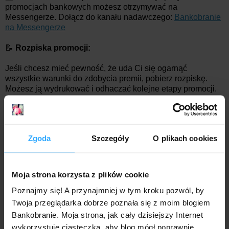
promocjach bankowych możesz otrzymywać na
Messengerze. Dołącz do kanału nadawczego:
Bankobranie
na Messengerze
📝
Rozpiska promocji:
Jeśli chcesz mieć pewność, że uda Ci się ogarnąć
wszystkie warunki do zdobycia premii, pobierz rozpiskę.
Możesz ją wydrukować i odhaczać kolejne etapy promocji.
>>
Pobierz rozpiskę promocji ING z premią 500 zł
<<
📚 Przydatne dokumenty:
Zgoda
Szczegóły
O plikach cookies
regulamin promocji "Załóż konto i zyskaj"
tabela opłat i prowizji
Moja strona korzysta z plików cookie
Mr. Złotówa
o godz.:
08:48
Poznajmy się! A przynajmniej w tym kroku pozwól, by
Twoja przeglądarka dobrze poznała się z moim blogiem
54 komentarze:
Bankobranie. Moja strona, jak cały dzisiejszy Internet
wykorzystuje ciasteczka, aby blog mógł poprawnie