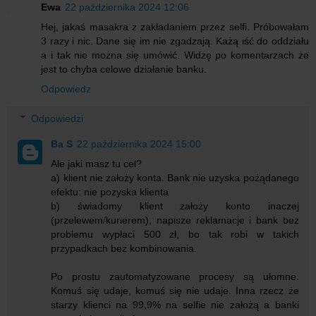
Ewa
22 października 2024 12:06
Hej, jakaś masakra z zakładaniem przez selfi. Próbowałam
3 razy i nic. Dane się im nie zgadzają. Każą iść do oddziału
a i tak nie można się umówić. Widzę po komentarzach że
jest to chyba celowe działanie banku.
Odpowiedz
Odpowiedzi
Ba S
22 października 2024 15:00
Ale jaki masz tu cel?
a) klient nie założy konta. Bank nie uzyska pożądanego
efektu: nie pozyska klienta
b) świadomy klient założy konto inaczej
(przelewem/kurierem), napisze reklamacje i bank bez
problemu wypłaci 500 zł, bo tak robi w takich
przypadkach bez kombinowania.
Po prostu zautomatyzowane procesy są ułomne.
Komuś się udaje, komuś się nie udaje. Inna rzecz że
starzy klienci na 99,9% na selfie nie założą a banki