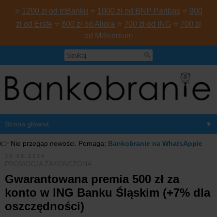
⭐
1200 zł od mBanku
⭐
1000 zł od BNP Paribas
⭐
900
zł od Erste
⭐
800 zł od Aliora
⭐
700 zł od ING
⭐
700 zł
od Millennium
▼
👉 Nie przegap nowości. Pomaga:
Bankobranie na WhatsAppie
30.08.2024
PROMOCJA ZAKOŃCZONA
Gwarantowana premia 500 zł za
konto w ING Banku Śląskim (+7% dla
oszczędności)