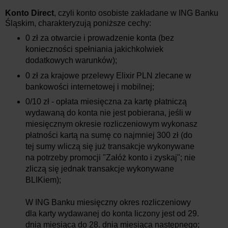
Konto Direct
, czyli konto osobiste zakładane w ING Banku
Śląskim, charakteryzują poniższe cechy:
0 zł za otwarcie i prowadzenie konta (bez
konieczności spełniania jakichkolwiek
dodatkowych warunków);
0 zł za krajowe przelewy Elixir PLN zlecane w
bankowości internetowej i mobilnej;
0/10 zł - opłata miesięczna za kartę płatniczą
wydawaną do konta nie jest pobierana, jeśli w
miesięcznym okresie rozliczeniowym wykonasz
płatności kartą na sumę co najmniej 300 zł (do
tej sumy wliczą się już transakcje wykonywane
na potrzeby promocji "Załóż konto i zyskaj"; nie
zliczą się jednak transakcje wykonywane
BLIKiem);
W ING Banku miesięczny okres rozliczeniowy
dla karty wydawanej do konta liczony jest od 29.
dnia miesiąca do 28. dnia miesiąca następnego;