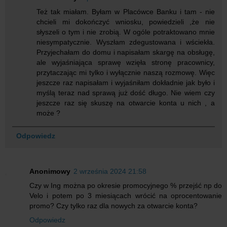
Też tak miałam. Byłam w Placówce Banku i tam - nie
chcieli mi dokończyć wniosku, powiedzieli ,że nie
słyszeli o tym i nie zrobią. W ogóle potraktowano mnie
niesympatycznie. Wyszłam zdegustowana i wściekła.
Przyjechałam do domu i napisałam skargę na obsługę,
ale wyjaśniająca sprawę wzięła stronę pracownicy,
przytaczając mi tylko i wyłącznie naszą rozmowę. Więc
jeszcze raz napisałam i wyjaśniłam dokładnie jak było i
myślą teraz nad sprawą już dość długo. Nie wiem czy
jeszcze raz się skuszę na otwarcie konta u nich , a
może ?
Odpowiedz
Anonimowy
2 września 2024 21:58
Czy w Ing można po okresie promocyjnego % przejść np do
Velo i potem po 3 miesiącach wrócić na oprocentowanie
promo? Czy tylko raz dla nowych za otwarcie konta?
Odpowiedz