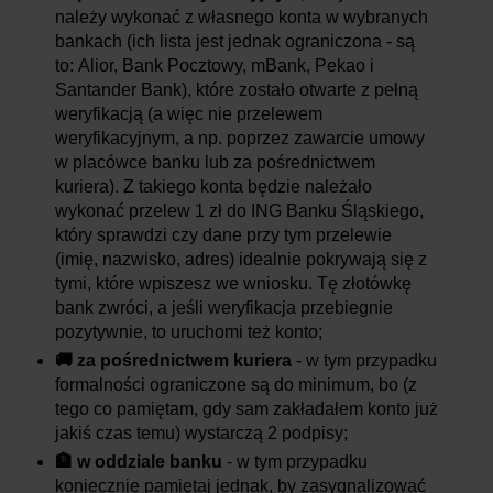
należy wykonać z własnego konta w wybranych
bankach (ich lista jest jednak ograniczona - są
to: Alior, Bank Pocztowy, mBank, Pekao i
Santander Bank), które zostało otwarte z pełną
weryfikacją (a więc nie przelewem
weryfikacyjnym, a np. poprzez zawarcie umowy
w placówce banku lub za pośrednictwem
kuriera). Z takiego konta będzie należało
wykonać przelew 1 zł do ING Banku Śląskiego,
który sprawdzi czy dane przy tym przelewie
(imię, nazwisko, adres) idealnie pokrywają się z
tymi, które wpiszesz we wniosku. Tę złotówkę
bank zwróci, a jeśli weryfikacja przebiegnie
pozytywnie, to uruchomi też konto;
🚚 za pośrednictwem kuriera
- w tym przypadku
formalności ograniczone są do minimum, bo (z
tego co pamiętam, gdy sam zakładałem konto już
jakiś czas temu) wystarczą 2 podpisy;
🏦 w oddziale banku
- w tym przypadku
koniecznie pamiętaj jednak, by zasygnalizować