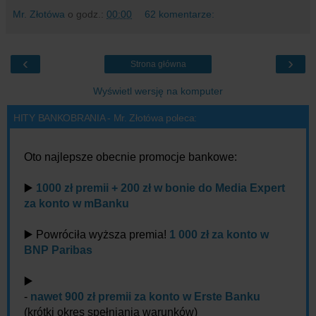
Mr. Złotówa
o godz.:
00:00
62 komentarze:
‹
›
Strona główna
Wyświetl wersję na komputer
HITY BANKOBRANIA - Mr. Złotówa poleca:
Oto najlepsze obecnie promocje bankowe:
▶️
1000 zł premii + 200 zł w bonie do Media Expert
za konto w mBanku
▶️ Powróciła wyższa premia!
1 000 zł za konto w
BNP Paribas
▶️
-
nawet 900 zł premii za konto w Erste Banku
(krótki okres spełniania warunków)