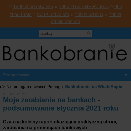
⭐
1200 zł od mBanku
⭐
1000 zł od BNP Paribas
⭐
900
zł od Erste
⭐
800 zł od Aliora
⭐
700 zł od ING
⭐
700 zł
od Millennium
▼
👉 Nie przegap nowości. Pomaga:
Bankobranie na WhatsAppie
28.02.2021
Moje zarabianie na bankach -
podsumowanie stycznia 2021 roku
Czas na kolejny raport ukazujący praktyczną stronę
zarabiania na promocjach bankowych.