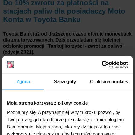
Do 10% zwrotu za płatności na
stacjach paliw dla posiadaczy Moto
Konta w Toyota Banku
Toyota Bank już od dłuższego czasu oferuje moneyback
dla zmotoryzowanych. Dziś przyglądam się kolejnej
odsłonie promocji "Tankuj korzyści - zwrot za paliwo"
(edycja 2021).
Zgoda
Szczegóły
O plikach cookies
Moja strona korzysta z plików cookie
Poznajmy się! A przynajmniej w tym kroku pozwól, by
Twoja przeglądarka dobrze poznała się z moim blogiem
Bankobranie. Moja strona, jak cały dzisiejszy Internet
Miesięcznie można uzyskać do 30 zł, dzięki 5- lub 10-
wykorzystuje ciasteczka, aby blog mógł poprawnie