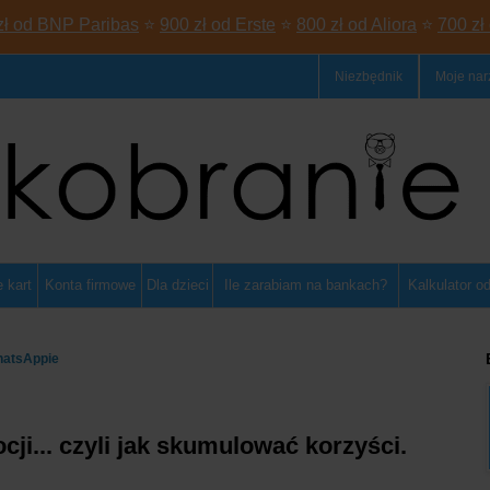
zł od BNP Paribas
⭐
900 zł od Erste
⭐
800 zł od Aliora
⭐
700 zł
Niezbędnik
Moje nar
 kart
Konta firmowe
Dla dzieci
Ile zarabiam na bankach?
Kalkulator o
hatsAppie
i... czyli jak skumulować korzyści.