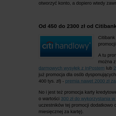
otworzyć konto, a dopiero wtedy zaw
Od 450 do 2300 zł od Citiban
Citibank
promocji
A tu pro
można z 
darmowych wysyłek z InPostem
lub
2
już promocja dla osób dysponujących
400 tys. zł) -
premia nawet 2000 zł za 
No i jest też promocja karty kredyto
o wartości
300 zł do wykorzystania w 
uczestników tej promocji dodatkowo c
miesięcznej za kartę).