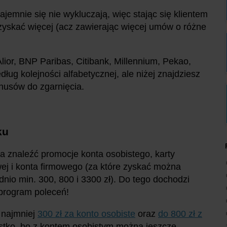
jemnie się nie wykluczają, więc stając się klientem
zyskać więcej (acz zawierając więcej umów o różne
Alior, BNP Paribas, Citibank, Millennium, Pekao,
ug kolejności alfabetycznej, ale niżej znajdziesz
nusów do zgarnięcia.
ku
 znaleźć promocje konta osobistego, karty
ej i konta firmowego (za które zyskać można
nio min. 300, 800 i 3300 zł). Do tego dochodzi
program poleceń!
 najmniej
300 zł za konto osobiste
oraz
do 800 zł z
zystko, bo z kontem osobistym można jeszcze