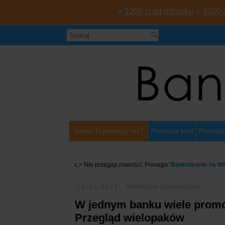
⭐
1200 zł od mBanku
⭐
1000 
Jesteś tu pierwszy raz?
Promocje kont
Promocje
👉 Nie przegap nowości. Pomaga:
Bankobranie na W
13.02.2021
PROMOCJA ZAKOŃCZONA
W jednym banku wiele promocj
Przegląd wielopaków