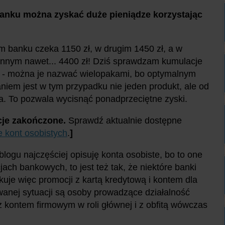
 banku można zyskać duże pieniądze korzystając
 banku czeka 1150 zł, w drugim 1450 zł, a w
innym nawet... 4400 zł! Dziś sprawdzam kumulacje
i - można je nazwać wielopakami, bo optymalnym
niem jest w tym przypadku nie jeden produkt, ale od
ka. To pozwala wycisnąć ponadprzeciętne zyski.
je zakończone.
Sprawdź aktualnie dostępne
 kont osobistych
.
]
 blogu najczęściej opisuję konta osobiste, bo to one
ch bankowych, to jest też tak, że niektóre banki
kuje więc promocji z kartą kredytową i kontem dla
wanej sytuacji są osoby prowadzące działalność
z kontem firmowym w roli głównej i z obfitą wówczas