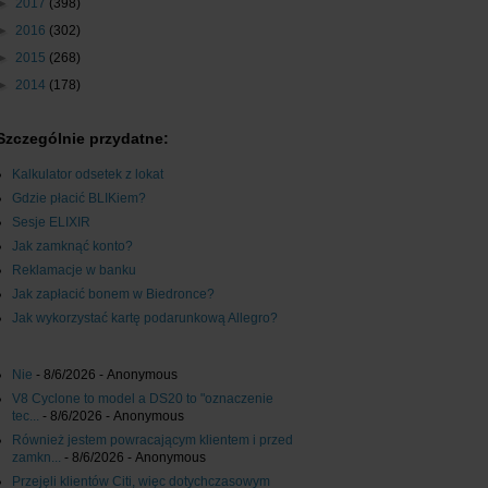
►
2017
(398)
►
2016
(302)
►
2015
(268)
►
2014
(178)
Szczególnie przydatne:
Kalkulator odsetek z lokat
Gdzie płacić BLIKiem?
Sesje ELIXIR
Jak zamknąć konto?
Reklamacje w banku
Jak zapłacić bonem w Biedronce?
Jak wykorzystać kartę podarunkową Allegro?
Nie
- 8/6/2026
- Anonymous
V8 Cyclone to model a DS20 to "oznaczenie
tec...
- 8/6/2026
- Anonymous
Również jestem powracającym klientem i przed
zamkn...
- 8/6/2026
- Anonymous
Przejęli klientów Citi, więc dotychczasowym