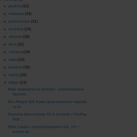
►
grudnia
(32)
►
listopada
(34)
►
października
(31)
►
września
(24)
►
sierpnia
(28)
►
lipca
(31)
►
czerwca
(29)
►
maja
(19)
►
kwietnia
(35)
►
marca
(28)
▼
lutego
(23)
Moje zarabianie na bankach - podsumowanie
stycznia...
Bon Allegro 400 zł jako gwarantowana nagroda
za pr...
Pierwsze kieszonkowe 50 zł na konto z PeoPay
Kids ...
Moto Lokata z oprocentowaniem min. 1% +
premia do ...