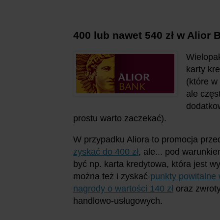
400 lub nawet 540 zł w Alior
Wielopak
karty kr
(które w
ale częs
dodatkow
prostu warto zaczekać).
W przypadku Aliora to promocja prz
zyskać do 400 zł
, ale... pod warunki
być np. karta kredytowa, która jest 
można też i zyskać
punkty powitalne
nagrody o wartości 140 zł
oraz zwroty
handlowo-usługowych.