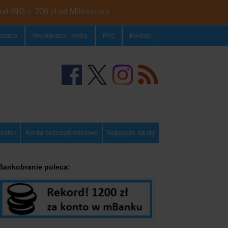
 od ING
⭐
700 zł od Millennium
zędzia
Współpraca i media
FAQ
Kontakt
dsetek
Konta oszczędnościowe
Najlepsze lokaty
Bankobranie poleca: