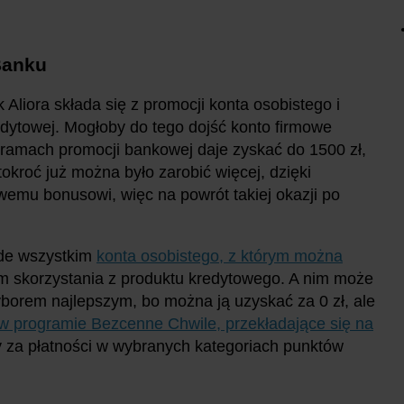
 Banku
 Aliora składa się z promocji konta osobistego i
edytowej. Mogłoby do tego dojść konto firmowe
 ramach promocji bankowej daje zyskać do 1500 zł,
tokroć już można było zarobić więcej, dzięki
emu bonusowi, więc na powrót takiej okazji po
ede wszystkim
konta osobistego, z którym można
em skorzystania z produktu kredytowego. A nim może
wyborem najlepszym, bo można ją uzyskać za 0 zł, ale
 w programie Bezcenne Chwile, przekładające się na
 za płatności w wybranych kategoriach punktów