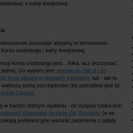
nioskować o kartę kredytową.
ku
 nieustannie pozostaje aktywny w serwowaniu
 konta osobistego i karty kredytowej.
mocji konta osobistego jest... kilka, acz skorzystać
jednej. Do wyboru jest:
premia do 150 zł i 10
00 zł na zakupy w sklepach Intersport
, lub - ale to
 większą sumą oszczędności (bo potrzebne jest aż
konto Citigold
.
wej w bardzo dobrym wydaniu - do wzięcia czeka bon
sklepach Biedronka za kartę Citi Simplicity
(a na
zekają preferencyjne warunki zwolnienia z opłaty