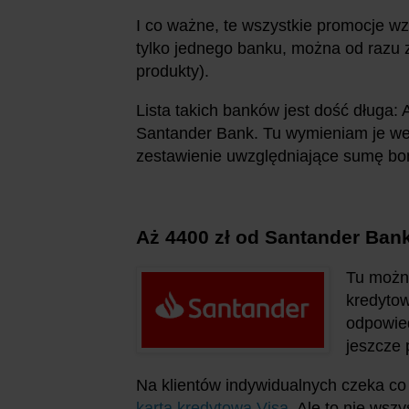
I co ważne, te wszystkie promocje wza
tylko jednego banku, można od razu 
produkty).
Lista takich banków jest dość długa: 
Santander Bank. Tu wymieniam je wedł
zestawienie uwzględniające sumę bo
Aż 4400 zł od Santander Ban
Tu można
kredytow
odpowied
jeszcze 
Na klientów indywidualnych czeka co
kartą kredytową Visa
. Ale to nie ws