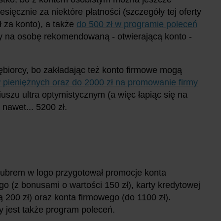
ięcznie za niektóre płatności (szczegóły tej oferty
 za konto), a także
do 500 zł w programie poleceń
gdy na osobę rekomendowaną - otwierającą konto -
biorcy, bo zakładając też konto firmowe mogą
 pieniężnych oraz do 2000 zł na promowanie firmy
iuszu ultra optymistycznym (a więc łapiąc się na
nawet... 5200 zł.
żubrem w logo przygotował promocje konta
go (z bonusami o wartości 150 zł), karty kredytowej
ą 200 zł) oraz konta firmowego (do 1100 zł).
 jest także program poleceń.