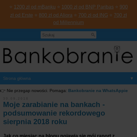
⭐
1200 zł od mBanku
⭐
1000 zł od BNP Paribas
⭐
900
zł od Erste
⭐
800 zł od Aliora
⭐
700 zł od ING
⭐
700 zł
od Millennium
▼
👉 Nie przegap nowości. Pomaga:
Bankobranie na WhatsAppie
30.09.2018
Moje zarabianie na bankach -
podsumowanie rekordowego
sierpnia 2018 roku
Jak co miesiąc na blogu pojawia się mój raport z