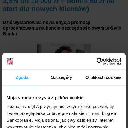
3,5% do 10 000 zł + bonus 50 zł na
start dla nowych klientów)
Dziś wystartowała nowa edycja promocji
oprocentowania na koncie oszczędnościowym w Getin
Banku.
Zgoda
Szczegóły
O plikach cookies
Moja strona korzysta z plików cookie
Poznajmy się! A przynajmniej w tym kroku pozwól, by
By załapać się na stawkę 3% w skali roku, niezbędne jest
wpłacenie "nowych środków". Podwyższone
Twoja przeglądarka dobrze poznała się z moim blogiem
oprocentowanie obowiązuje dla - wyjątkowo dużej jeśli
Bankobranie. Moja strona, jak cały dzisiejszy Internet
porównać z innymi bankami - kwoty do 200 000 zł. A i
wykorzystuje ciasteczka, aby blog mógł poprawnie