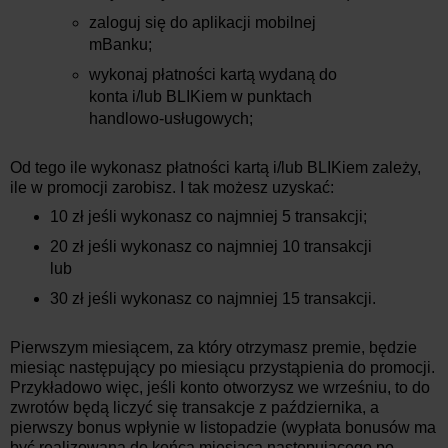
zaloguj się do aplikacji mobilnej
mBanku;
wykonaj płatności kartą wydaną do
konta i/lub BLIKiem w punktach
handlowo-usługowych;
Od tego ile wykonasz płatności kartą i/lub BLIKiem zależy,
ile w promocji zarobisz. I tak możesz uzyskać:
10 zł jeśli wykonasz co najmniej 5 transakcji;
20 zł jeśli wykonasz co najmniej 10 transakcji
lub
30 zł jeśli wykonasz co najmniej 15 transakcji.
Pierwszym miesiącem, za który otrzymasz premie, będzie
miesiąc następujący po miesiącu przystąpienia do promocji.
Przykładowo więc, jeśli konto otworzysz we wrześniu, to do
zwrotów będą liczyć się transakcje z października, a
pierwszy bonus wpłynie w listopadzie (wypłata bonusów ma
być realizowana do końca miesiąca następującego po