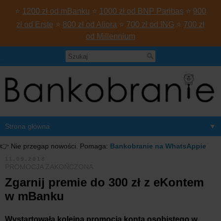
⭐
1200 zł od mBanku
⭐
1000 zł od BNP Paribas
⭐
900
zł od Erste
⭐
800 zł od Aliora
⭐
700 zł od ING
⭐
700 zł
od Millennium
▼
👉 Nie przegap nowości. Pomaga:
Bankobranie na WhatsAppie
11.09.2018
PROMOCJA ZAKOŃCZONA
Zgarnij premie do 300 zł z eKontem
w mBanku
Wystartowała kolejna promocja konta osobistego w