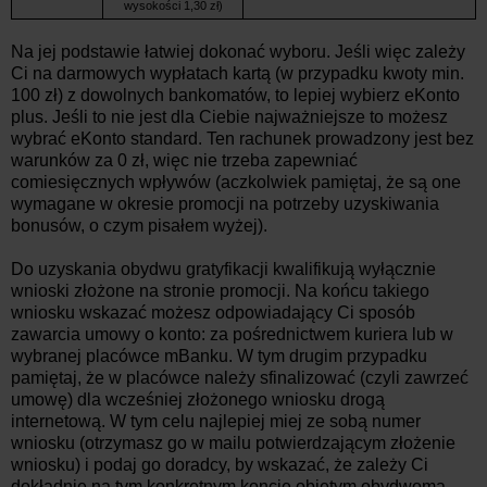
wysokości 1,30 zł)
Na jej podstawie łatwiej dokonać wyboru. Jeśli więc zależy
Ci na darmowych wypłatach kartą (w przypadku kwoty min.
100 zł) z dowolnych bankomatów, to lepiej wybierz eKonto
plus. Jeśli to nie jest dla Ciebie najważniejsze to możesz
wybrać eKonto standard. Ten rachunek prowadzony jest bez
warunków za 0 zł, więc nie trzeba zapewniać
comiesięcznych wpływów (aczkolwiek pamiętaj, że są one
wymagane w okresie promocji na potrzeby uzyskiwania
bonusów, o czym pisałem wyżej).
Do uzyskania obydwu gratyfikacji kwalifikują wyłącznie
wnioski złożone na stronie promocji. Na końcu takiego
wniosku wskazać możesz odpowiadający Ci sposób
zawarcia umowy o konto: za pośrednictwem kuriera lub w
wybranej placówce mBanku. W tym drugim przypadku
pamiętaj, że w placówce należy sfinalizować (czyli zawrzeć
umowę) dla wcześniej złożonego wniosku drogą
internetową. W tym celu najlepiej miej ze sobą numer
wniosku (otrzymasz go w mailu potwierdzającym złożenie
wniosku) i podaj go doradcy, by wskazać, że zależy Ci
dokładnie na tym konkretnym koncie objętym obydwoma