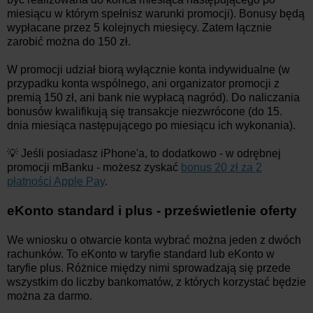
miesiącu w którym spełnisz warunki promocji). Bonusy będą
wypłacane przez 5 kolejnych miesięcy. Zatem łącznie
zarobić można do 150 zł.
W promocji udział biorą wyłącznie konta indywidualne (w
przypadku konta wspólnego, ani organizator promocji z
premią 150 zł, ani bank nie wypłacą nagród). Do naliczania
bonusów kwalifikują się transakcje niezwrócone (do 15.
dnia miesiąca następującego po miesiącu ich wykonania).
💡 Jeśli posiadasz iPhone'a, to dodatkowo - w odrębnej
promocji mBanku - możesz zyskać
bonus 20 zł za 2
płatności Apple Pay
.
eKonto standard i plus - prześwietlenie oferty
We wniosku o otwarcie konta wybrać można jeden z dwóch
rachunków. To eKonto w taryfie standard lub eKonto w
taryfie plus. Różnice między nimi sprowadzają się przede
wszystkim do liczby bankomatów, z których korzystać będzie
można za darmo.