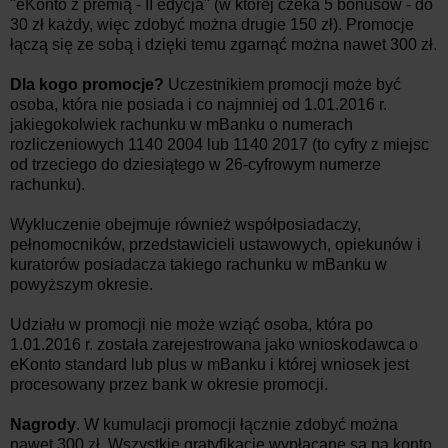
"eKonto z premią - II edycja" (w której czeka 5 bonusów - do
30 zł każdy, więc zdobyć można drugie 150 zł). Promocje
łączą się ze sobą i dzięki temu zgarnąć można nawet 300 zł.
Dla kogo promocje?
Uczestnikiem promocji może być
osoba, która nie posiada i co najmniej od 1.01.2016 r.
jakiegokolwiek rachunku w mBanku o numerach
rozliczeniowych 1140 2004 lub 1140 2017 (to cyfry z miejsc
od trzeciego do dziesiątego w 26-cyfrowym numerze
rachunku).
Wykluczenie obejmuje również współposiadaczy,
pełnomocników, przedstawicieli ustawowych, opiekunów i
kuratorów posiadacza takiego rachunku w mBanku w
powyższym okresie.
Udziału w promocji nie może wziąć osoba, która po
1.01.2016 r. została zarejestrowana jako wnioskodawca o
eKonto standard lub plus w mBanku i której wniosek jest
procesowany przez bank w okresie promocji.
Nagrody
. W kumulacji promocji łącznie zdobyć można
nawet 300 zł. Wszystkie gratyfikacje wypłacane są na konto