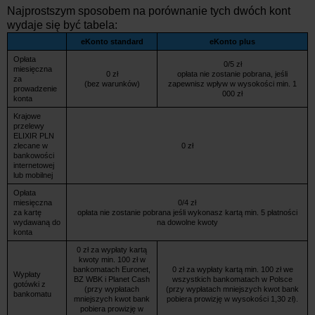
Najprostszym sposobem na porównanie tych dwóch kont
wydaje się być tabela:
eKonto standard
eKonto plus
Opłata
0/5 zł
miesięczna
0 zł
opłata nie zostanie pobrana, jeśli
za
(bez warunków)
zapewnisz wpływ w wysokości min. 1
prowadzenie
000 zł
konta
Krajowe
przelewy
ELIXIR PLN
zlecane w
0 zł
bankowości
internetowej
lub mobilnej
Opłata
miesięczna
0/4 zł
za kartę
opłata nie zostanie pobrana jeśli wykonasz kartą min. 5 płatności
wydawaną do
na dowolne kwoty
konta
0 zł za wypłaty kartą
kwoty min. 100 zł w
bankomatach Euronet,
0 zł za wypłaty kartą min. 100 zł we
Wypłaty
BZ WBK i Planet Cash
wszystkich bankomatach w Polsce
gotówki z
(przy wypłatach
(przy wypłatach mniejszych kwot bank
bankomatu
mniejszych kwot bank
pobiera prowizję w wysokości 1,30 zł).
pobiera prowizję w