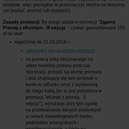
osobiste, więc pieniądze te przeznaczyć można na dowolny
cel (wydać, przelać lub wypłacić).
Zasady promocji
. By wziąć udział w promocji "
Zgarnij
Premię z eKontem - III edycja
" i zyskać gwarantowane 150
zł na start:
najpóźniej do 21.10.2018 r.:
zarejestruj się na stronie promocji
;
za pomocą linka otrzymanego na
adres mailowy podany podczas
rejestracji, przejdź na stronę promocji
i złóż znajdujący się tam wniosek o
konto w mBanku wraz z wydawaną
do niego kartą (bo ta jest potrzebna w
promocji "eKonto z premią - II
edycja"), wyrażając przy tym zgodę
na przetwarzanie danych osobowych
w celach marketingowych banku,
podmiotów powiązanych i
współpracujących, a także na