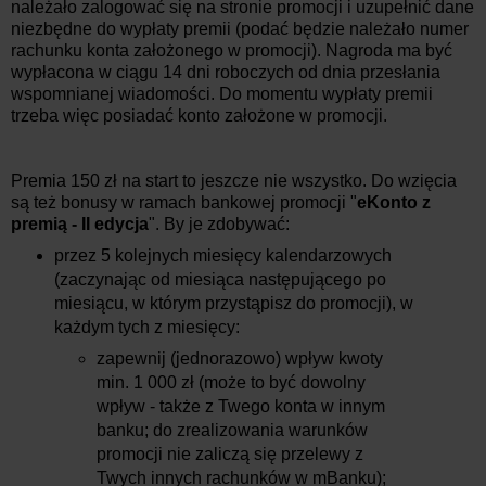
należało zalogować się na stronie promocji i uzupełnić dane
niezbędne do wypłaty premii (podać będzie należało numer
rachunku konta założonego w promocji). Nagroda ma być
wypłacona w ciągu 14 dni roboczych od dnia przesłania
wspomnianej wiadomości. Do momentu wypłaty premii
trzeba więc posiadać konto założone w promocji.
Premia 150 zł na start to jeszcze nie wszystko. Do wzięcia
są też bonusy w ramach bankowej promocji "
eKonto z
premią - II edycja
". By je zdobywać:
przez 5 kolejnych miesięcy kalendarzowych
(zaczynając od miesiąca następującego po
miesiącu, w którym przystąpisz do promocji), w
każdym tych z miesięcy:
zapewnij (jednorazowo) wpływ kwoty
min. 1 000 zł (może to być dowolny
wpływ - także z Twego konta w innym
banku; do zrealizowania warunków
promocji nie zaliczą się przelewy z
Twych innych rachunków w mBanku);