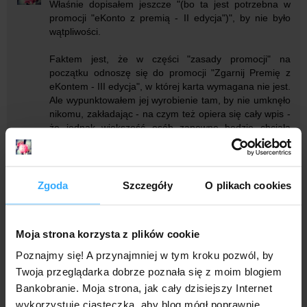
Właśnie dopisałem jeszcze "(bo ta jest potrzebna w
promocji "eKonto z premią - II edycja")", by nie było
wątpliwości.
Faktem jest, że w części "zasady promocji" na
początku odnoszę się do promocji "Zgarnij Premię z
eKontem - III edycja", w której karta wymagana nie jest.
Ale wypunktowałem jej wyrobienie tam, by nie umknęło
nikomu, zakładając - na czym też opiera się cały wpis -
że jednak większość osób zapewne będzie chciała
wziąć udział w obydwu promocjach jednocześnie.
Anonimowy
4 października 2018 09:19
Zgoda
Szczegóły
O plikach cookies
Dzięki bardzo za wyjaśnienie - szybko i profesjonalnie
co czyni Twój blog bezsprzecznie najlepszym w kraju!
Moja strona korzysta z plików cookie
Odpowiedz
Poznajmy się! A przynajmniej w tym kroku pozwól, by
Twoja przeglądarka dobrze poznała się z moim blogiem
Bankobranie. Moja strona, jak cały dzisiejszy Internet
Anonimowy
11 września 2018 16:57
wykorzystuje ciasteczka, aby blog mógł poprawnie