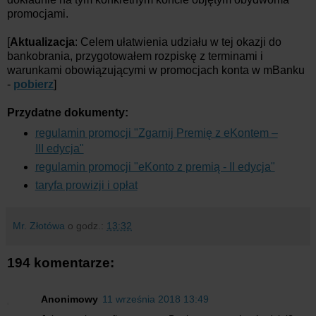
promocjami.
[
Aktualizacja
: Celem ułatwienia udziału w tej okazji do
bankobrania, przygotowałem rozpiskę z terminami i
warunkami obowiązującymi w promocjach konta w mBanku
-
pobierz
]
Przydatne dokumenty:
regulamin promocji "Zgarnij Premię z eKontem –
III edycja"
regulamin promocji "eKonto z premią - II edycja"
taryfa prowizji i opłat
Mr. Złotówa
o godz.:
13:32
194 komentarze:
Anonimowy
11 września 2018 13:49