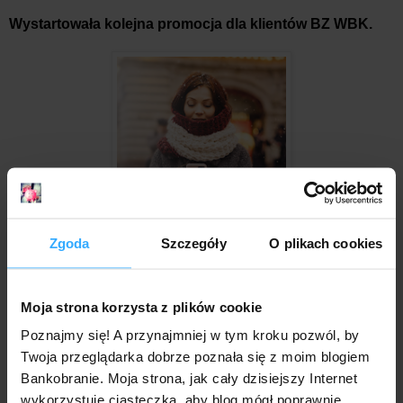
Wystartowała kolejna promocja dla klientów BZ WBK.
Zgoda
Szczegóły
O plikach cookies
Tym razem premiowane jest doładowanie telefonu kwotą
min. 40 zł. Do pierwszych dwóch tysięcy osób trafi bonus
pieniężny w wysokości 20 zł - wypłacany na konto, a więc
Moja strona korzysta z plików cookie
do wykorzystania na dowolny cel.
Poznajmy się! A przynajmniej w tym kroku pozwól, by
Twoja przeglądarka dobrze poznała się z moim blogiem
Mr. Złotówa
o godz.:
13:54
12 komentarzy:
Bankobranie. Moja strona, jak cały dzisiejszy Internet
wykorzystuje ciasteczka, aby blog mógł poprawnie