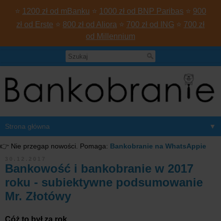
⭐
1200 zł od mBanku
⭐
1000 zł od BNP Paribas
⭐
900
zł od Erste
⭐
800 zł od Aliora
⭐
700 zł od ING
⭐
700 zł
od Millennium
▼
👉 Nie przegap nowości. Pomaga:
Bankobranie na WhatsAppie
30.12.2017
Bankowość i bankobranie w 2017
roku - subiektywne podsumowanie
Mr. Złotówy
Cóż to był za rok...