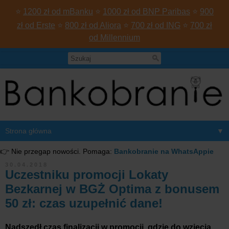
⭐
1200 zł od mBanku
⭐
1000 zł od BNP Paribas
⭐
900
zł od Erste
⭐
800 zł od Aliora
⭐
700 zł od ING
⭐
700 zł
od Millennium
▼
👉 Nie przegap nowości. Pomaga:
Bankobranie na WhatsAppie
30.04.2018
Uczestniku promocji Lokaty
Bezkarnej w BGŻ Optima z bonusem
50 zł: czas uzupełnić dane!
Nadszedł czas finalizacji w promocji, gdzie do wzięcia