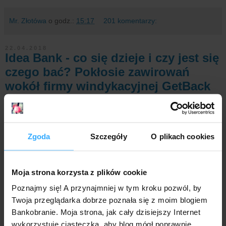
Mr. Złotówa
o godz.:
15:17
201 komentarzy:
22.04.2018
Idea Bank - co się dzieje i czy jest się
czego bać? Pokłosie zawirowań
wokół firmy windykacyjnej GetBack
Wyniki finansowe Idea Banku rozczarowują, zmienia się
zarząd, notowania akcji coraz mocniej spadają, media
temat podchwytują (wszak chodzi o pieniądze i ich
Zgoda
Szczegóły
O plikach cookies
bezpieczeństwo, więc to emocje musi wzbudzać) i robi
się coraz większe zamieszanie.
Moja strona korzysta z plików cookie
Poznajmy się! A przynajmniej w tym kroku pozwól, by
Twoja przeglądarka dobrze poznała się z moim blogiem
Bankobranie. Moja strona, jak cały dzisiejszy Internet
wykorzystuje ciasteczka, aby blog mógł poprawnie