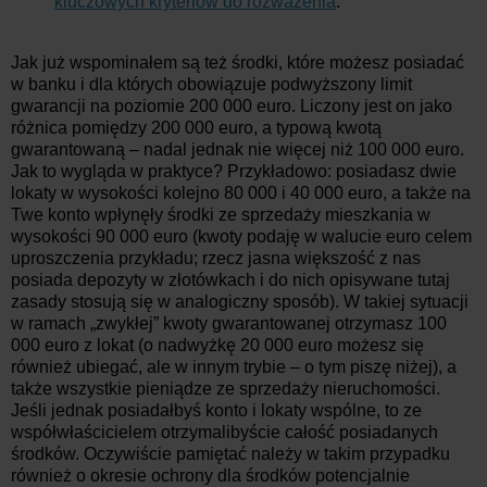
kluczowych kryteriów do rozważenia
.
Jak już wspominałem są też środki, które możesz posiadać
w banku i dla których obowiązuje podwyższony limit
gwarancji na poziomie 200 000 euro. Liczony jest on jako
różnica pomiędzy 200 000 euro, a typową kwotą
gwarantowaną – nadal jednak nie więcej niż 100 000 euro.
Jak to wygląda w praktyce? Przykładowo: posiadasz dwie
lokaty w wysokości kolejno 80 000 i 40 000 euro, a także na
Twe konto wpłynęły środki ze sprzedaży mieszkania w
wysokości 90 000 euro (kwoty podaję w walucie euro celem
uproszczenia przykładu; rzecz jasna większość z nas
posiada depozyty w złotówkach i do nich opisywane tutaj
zasady stosują się w analogiczny sposób). W takiej sytuacji
w ramach „zwykłej” kwoty gwarantowanej otrzymasz 100
000 euro z lokat (o nadwyżkę 20 000 euro możesz się
również ubiegać, ale w innym trybie – o tym piszę niżej), a
także wszystkie pieniądze ze sprzedaży nieruchomości.
Jeśli jednak posiadałbyś konto i lokaty wspólne, to ze
współwłaścicielem otrzymalibyście całość posiadanych
środków. Oczywiście pamiętać należy w takim przypadku
również o okresie ochrony dla środków potencjalnie