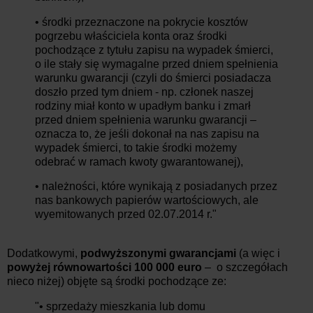
• środki przeznaczone na pokrycie kosztów
pogrzebu właściciela konta oraz środki
pochodzące z tytułu zapisu na wypadek śmierci,
o ile stały się wymagalne przed dniem spełnienia
warunku gwarancji (czyli do śmierci posiadacza
doszło przed tym dniem - np. członek naszej
rodziny miał konto w upadłym banku i zmarł
przed dniem spełnienia warunku gwarancji –
oznacza to, że jeśli dokonał na nas zapisu na
wypadek śmierci, to takie środki możemy
odebrać w ramach kwoty gwarantowanej),
• należności, które wynikają z posiadanych przez
nas bankowych papierów wartościowych, ale
wyemitowanych przed 02.07.2014 r."
Dodatkowymi,
podwyższonymi gwarancjami
(a więc i
powyżej równowartości 100 000 euro
– o szczegółach
nieco niżej) objęte są środki pochodzące ze:
"• sprzedaży mieszkania lub domu