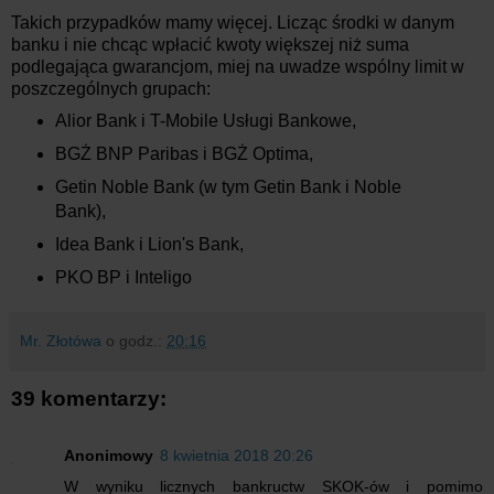
Takich przypadków mamy więcej. Licząc środki w danym
banku i nie chcąc wpłacić kwoty większej niż suma
podlegająca gwarancjom, miej na uwadze wspólny limit w
poszczególnych grupach:
Alior Bank i T-Mobile Usługi Bankowe,
BGŻ BNP Paribas i BGŻ Optima,
Getin Noble Bank (w tym Getin Bank i Noble
Bank),
Idea Bank i Lion's Bank,
PKO BP i Inteligo
Mr. Złotówa
o godz.:
20:16
39 komentarzy:
Anonimowy
8 kwietnia 2018 20:26
W wyniku licznych bankructw SKOK-ów i pomimo