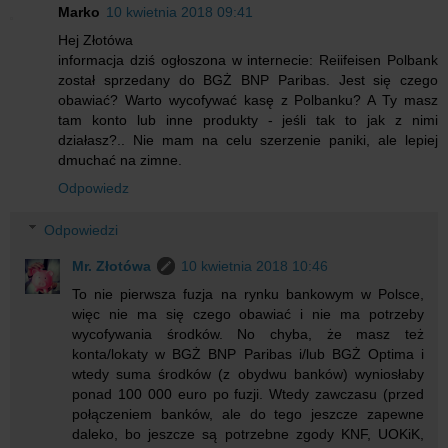
Marko
10 kwietnia 2018 09:41
Hej Złotówa
informacja dziś ogłoszona w internecie: Reiifeisen Polbank
został sprzedany do BGŻ BNP Paribas. Jest się czego
obawiać? Warto wycofywać kasę z Polbanku? A Ty masz
tam konto lub inne produkty - jeśli tak to jak z nimi
działasz?.. Nie mam na celu szerzenie paniki, ale lepiej
dmuchać na zimne.
Odpowiedz
Odpowiedzi
Mr. Złotówa
10 kwietnia 2018 10:46
To nie pierwsza fuzja na rynku bankowym w Polsce,
więc nie ma się czego obawiać i nie ma potrzeby
wycofywania środków. No chyba, że masz też
konta/lokaty w BGŻ BNP Paribas i/lub BGŻ Optima i
wtedy suma środków (z obydwu banków) wyniosłaby
ponad 100 000 euro po fuzji. Wtedy zawczasu (przed
połączeniem banków, ale do tego jeszcze zapewne
daleko, bo jeszcze są potrzebne zgody KNF, UOKiK,