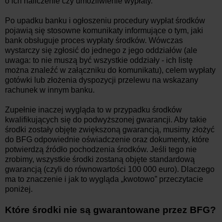
o ich naliczenie czy umożliwienie wypłaty.
Po upadku banku i ogłoszeniu procedury wypłat środków
pojawią się stosowne komunikaty informujące o tym, jaki
bank obsługuje proces wypłaty środków. Wówczas
wystarczy się zgłosić do jednego z jego oddziałów (ale
uwaga: to nie muszą być wszystkie oddziały - ich listę
można znaleźć w załączniku do komunikatu), celem wypłaty
gotówki lub złożenia dyspozycji przelewu na wskazany
rachunek w innym banku.
Zupełnie inaczej wygląda to w przypadku środków
kwalifikujących się do podwyższonej gwarancji. Aby takie
środki zostały objęte zwiększoną gwarancją, musimy złożyć
do BFG odpowiednie oświadczenie oraz dokumenty, które
potwierdzą źródło pochodzenia środków. Jeśli tego nie
zrobimy, wszystkie środki zostaną objęte standardową
gwarancją (czyli do równowartości 100 000 euro). Dlaczego
ma to znaczenie i jak to wygląda „kwotowo” przeczytacie
poniżej.
Które środki nie są gwarantowane przez BFG?