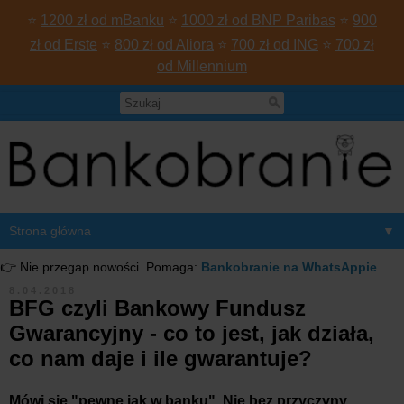
⭐
1200 zł od mBanku
⭐
1000 zł od BNP Paribas
⭐
900
zł od Erste
⭐
800 zł od Aliora
⭐
700 zł od ING
⭐
700 zł
od Millennium
▼
👉 Nie przegap nowości. Pomaga:
Bankobranie na WhatsAppie
8.04.2018
BFG czyli Bankowy Fundusz
Gwarancyjny - co to jest, jak działa,
co nam daje i ile gwarantuje?
Mówi się "pewne jak w banku". Nie bez przyczyny.