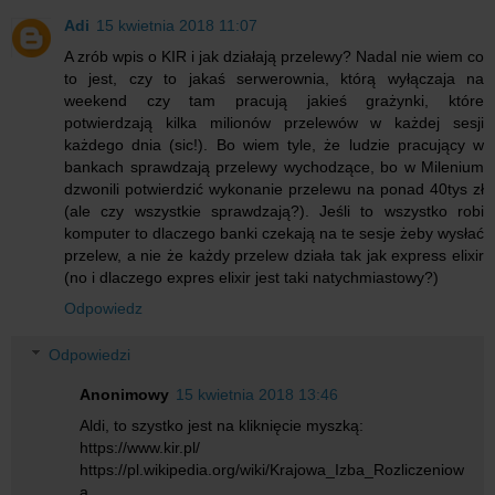
Adi
15 kwietnia 2018 11:07
A zrób wpis o KIR i jak działają przelewy? Nadal nie wiem co
to jest, czy to jakaś serwerownia, którą wyłączaja na
weekend czy tam pracują jakieś grażynki, które
potwierdzają kilka milionów przelewów w każdej sesji
każdego dnia (sic!). Bo wiem tyle, że ludzie pracujący w
bankach sprawdzają przelewy wychodzące, bo w Milenium
dzwonili potwierdzić wykonanie przelewu na ponad 40tys zł
(ale czy wszystkie sprawdzają?). Jeśli to wszystko robi
komputer to dlaczego banki czekają na te sesje żeby wysłać
przelew, a nie że każdy przelew działa tak jak express elixir
(no i dlaczego expres elixir jest taki natychmiastowy?)
Odpowiedz
Odpowiedzi
Anonimowy
15 kwietnia 2018 13:46
Aldi, to szystko jest na kliknięcie myszką:
https://www.kir.pl/
https://pl.wikipedia.org/wiki/Krajowa_Izba_Rozliczeniow
a