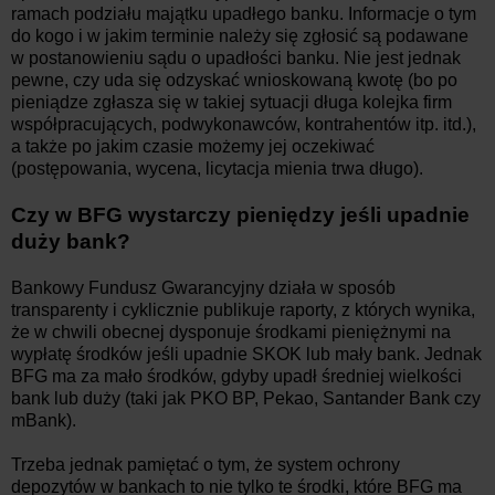
ramach podziału majątku upadłego banku. Informacje o tym
do kogo i w jakim terminie należy się zgłosić są podawane
w postanowieniu sądu o upadłości banku. Nie jest jednak
pewne, czy uda się odzyskać wnioskowaną kwotę (bo po
pieniądze zgłasza się w takiej sytuacji długa kolejka firm
współpracujących, podwykonawców, kontrahentów itp. itd.),
a także po jakim czasie możemy jej oczekiwać
(postępowania, wycena, licytacja mienia trwa długo).
Czy w BFG wystarczy pieniędzy jeśli upadnie
duży bank?
Bankowy Fundusz Gwarancyjny działa w sposób
transparenty i cyklicznie publikuje raporty, z których wynika,
że w chwili obecnej dysponuje środkami pieniężnymi na
wypłatę środków jeśli upadnie SKOK lub mały bank. Jednak
BFG ma za mało środków, gdyby upadł średniej wielkości
bank lub duży (taki jak PKO BP, Pekao, Santander Bank czy
mBank).
Trzeba jednak pamiętać o tym, że system ochrony
depozytów w bankach to nie tylko te środki, które BFG ma