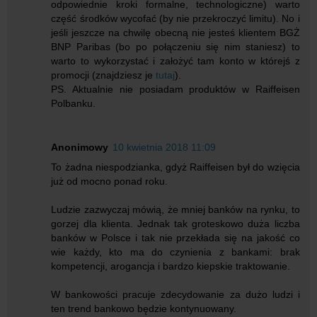
odpowiednie kroki formalne, technologiczne) warto
część środków wycofać (by nie przekroczyć limitu). No i
jeśli jeszcze na chwilę obecną nie jesteś klientem BGŻ
BNP Paribas (bo po połączeniu się nim staniesz) to
warto to wykorzystać i założyć tam konto w którejś z
promocji (znajdziesz je
tutaj
).
PS. Aktualnie nie posiadam produktów w Raiffeisen
Polbanku.
Anonimowy
10 kwietnia 2018 11:09
To żadna niespodzianka, gdyż Raiffeisen był do wzięcia
już od mocno ponad roku.
Ludzie zazwyczaj mówią, że mniej banków na rynku, to
gorzej dla klienta. Jednak tak groteskowo duża liczba
banków w Polsce i tak nie przekłada się na jakość co
wie każdy, kto ma do czynienia z bankami: brak
kompetencji, arogancja i bardzo kiepskie traktowanie.
W bankowości pracuje zdecydowanie za dużo ludzi i
ten trend bankowo będzie kontynuowany.