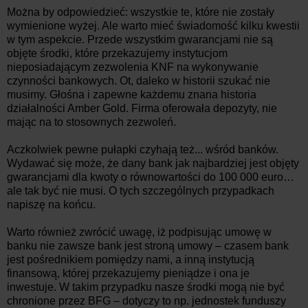
Można by odpowiedzieć: wszystkie te, które nie zostały
wymienione wyżej. Ale warto mieć świadomość kilku kwestii
w tym aspekcie. Przede wszystkim gwarancjami nie są
objęte środki, które przekazujemy instytucjom
nieposiadającym zezwolenia KNF na wykonywanie
czynności bankowych. Ot, daleko w historii szukać nie
musimy. Głośna i zapewne każdemu znana historia
działalności Amber Gold. Firma oferowała depozyty, nie
mając na to stosownych zezwoleń.
Aczkolwiek pewne pułapki czyhają też... wśród banków.
Wydawać się może, że dany bank jak najbardziej jest objęty
gwarancjami dla kwoty o równowartości do 100 000 euro…
ale tak być nie musi. O tych szczególnych przypadkach
napiszę na końcu.
Warto również zwrócić uwagę, iż podpisując umowę w
banku nie zawsze bank jest stroną umowy – czasem bank
jest pośrednikiem pomiędzy nami, a inną instytucją
finansową, której przekazujemy pieniądze i ona je
inwestuje. W takim przypadku nasze środki mogą nie być
chronione przez BFG – dotyczy to np. jednostek funduszy