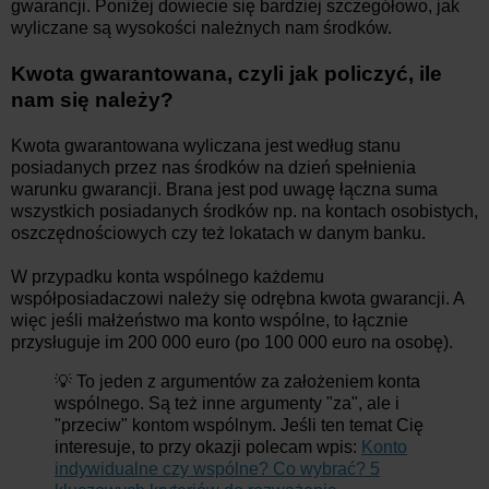
gwarancji. Poniżej dowiecie się bardziej szczegółowo, jak
wyliczane są wysokości należnych nam środków.
Kwota gwarantowana, czyli jak policzyć, ile
nam się należy?
Kwota gwarantowana wyliczana jest według stanu
posiadanych przez nas środków na dzień spełnienia
warunku gwarancji. Brana jest pod uwagę łączna suma
wszystkich posiadanych środków np. na kontach osobistych,
oszczędnościowych czy też lokatach w danym banku.
W przypadku konta wspólnego każdemu
współposiadaczowi należy się odrębna kwota gwarancji. A
więc jeśli małżeństwo ma konto wspólne, to łącznie
przysługuje im 200 000 euro (po 100 000 euro na osobę).
💡 To jeden z argumentów za założeniem konta
wspólnego. Są też inne argumenty "za", ale i
"przeciw" kontom wspólnym. Jeśli ten temat Cię
interesuje, to przy okazji polecam wpis:
Konto
indywidualne czy wspólne? Co wybrać? 5