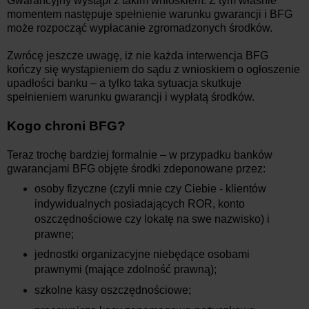
Gwarancyjny wystąpi z takim wnioskiem. Z tym właśnie
momentem następuje spełnienie warunku gwarancji i BFG
może rozpocząć wypłacanie zgromadzonych środków.
Zwrócę jeszcze uwagę, iż nie każda interwencja BFG
kończy się wystąpieniem do sądu z wnioskiem o ogłoszenie
upadłości banku – a tylko taka sytuacja skutkuje
spełnieniem warunku gwarancji i wypłatą środków.
Kogo chroni BFG?
Teraz trochę bardziej formalnie – w przypadku banków
gwarancjami BFG objęte środki zdeponowane przez:
osoby fizyczne (czyli mnie czy Ciebie - klientów
indywidualnych posiadających ROR, konto
oszczędnościowe czy lokatę na swe nazwisko) i
prawne;
jednostki organizacyjne niebędące osobami
prawnymi (mające zdolność prawną);
szkolne kasy oszczędnościowe;