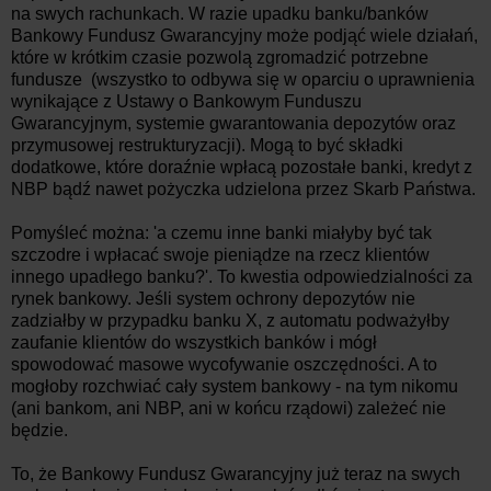
na swych rachunkach. W razie upadku banku/banków
Bankowy Fundusz Gwarancyjny może podjąć wiele działań,
które w krótkim czasie pozwolą zgromadzić potrzebne
fundusze (wszystko to odbywa się w oparciu o uprawnienia
wynikające z Ustawy o Bankowym Funduszu
Gwarancyjnym, systemie gwarantowania depozytów oraz
przymusowej restrukturyzacji). Mogą to być składki
dodatkowe, które doraźnie wpłacą pozostałe banki, kredyt z
NBP bądź nawet pożyczka udzielona przez Skarb Państwa.
Pomyśleć można: 'a czemu inne banki miałyby być tak
szczodre i wpłacać swoje pieniądze na rzecz klientów
innego upadłego banku?'. To kwestia odpowiedzialności za
rynek bankowy. Jeśli system ochrony depozytów nie
zadziałby w przypadku banku X, z automatu podważyłby
zaufanie klientów do wszystkich banków i mógł
spowodować masowe wycofywanie oszczędności. A to
mogłoby rozchwiać cały system bankowy - na tym nikomu
(ani bankom, ani NBP, ani w końcu rządowi) zależeć nie
będzie.
To, że Bankowy Fundusz Gwarancyjny już teraz na swych