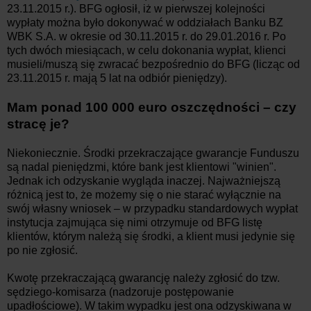
23.11.2015 r.). BFG ogłosił, iż w pierwszej kolejności
wypłaty można było dokonywać w oddziałach Banku BZ
WBK S.A. w okresie od 30.11.2015 r. do 29.01.2016 r. Po
tych dwóch miesiącach, w celu dokonania wypłat, klienci
musieli/muszą się zwracać bezpośrednio do BFG (licząc od
23.11.2015 r. mają 5 lat na odbiór pieniędzy).
Mam ponad 100 000 euro oszczędności – czy
stracę je?
Niekoniecznie. Środki przekraczające gwarancje Funduszu
są nadal pieniędzmi, które bank jest klientowi "winien".
Jednak ich odzyskanie wygląda inaczej. Najważniejszą
różnicą jest to, że możemy się o nie starać wyłącznie na
swój własny wniosek – w przypadku standardowych wypłat
instytucja zajmująca się nimi otrzymuje od BFG listę
klientów, którym należą się środki, a klient musi jedynie się
po nie zgłosić.
Kwotę przekraczającą gwarancję należy zgłosić do tzw.
sędziego-komisarza (nadzoruje postępowanie
upadłościowe). W takim wypadku jest ona odzyskiwana w