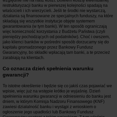
względnie nie na nasz koszt. Bowiem koszty ewentualnej
restrukturyzacji banku w pierwszej kolejności spadają na
właścicieli i ich wierzycieli. Jeśli te środki nie wystarczą,
działania są finansowane ze specjalnych funduszy, na które
składają się wszystkie instytucje objęte systemem
gwarantowania (w tym banki). W ten sposób ograniczają
więc konieczność korzystania z Budżetu Państwa (czyli
pieniędzy pochodzących od podatników). Choć i owszem,
jako klienci banków w pośredni sposób dorzucamy się do
kapitału gromadzonego przez Bankowy Fundusz
Gwarancyjny, bo składki wpłacają tam banki, a te przecież
zarabiają na klientach.
Co oznacza dzień spełnienia warunku
gwarancji?
To istotne określenie i będzie się co jakiś czas pojawiać we
wpisie, więc już na wstępie krótko je wyjaśnię. Dzień
spełnienia warunku gwarancji w odniesieniu do banku jest
dniem, w którym Komisja Nadzoru Finansowego (KNF)
zawiesi działalność banku i wystąpi z wnioskiem o
ogłoszenie jego upadłości lub Bankowy Fundusz