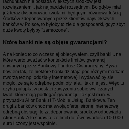
rachunkach nie posiada większych środków jest
rozwiązaniem... jak najbardziej rozsądnym. Bo gdyby miał
już teraz dysponować kwotami, będącymi równowartością
środków zdeponowanych przez klientów największych
banków w Polsce, to byłoby to złe dla gospodarki, gdyż zbyt
duże kwoty byłyby "zamrożone".
Które banki nie są objęte gwarancjami?
A na koniec to co wcześniej obiecywałem, czyli banki... na
które warto uważać w kontekście limitów gwarancji
dawanych przez Bankowy Fundusz Gwarancyjny. Bywa
bowiem tak, że niektóre banki działają pod różnymi markami
(tworzą też np. oddziały internetowe) i wydawać by się
mogło, że są to odrębne podmioty, ale... tak nie jest. Więc tu
czyha pułapka w postaci zawyżenia sobie wyliczanych
kwot, które mają podlegać gwarancji. Tak jest m.in. w
przypadku Alior Banku i T-Mobile Usługi Bankowe. Ten
drugi z banków choć ma swoją ofertę, stronę internetową i
odrębną obsługę, to za deponowanie środków odpowiada
Alior Bank. A to sprawia, że limit do równowartości 100 000
euro liczony jest wspólnie.