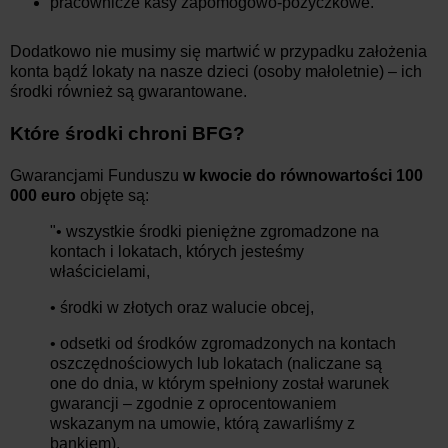
pracownicze kasy zapomogowo-pożyczkowe.
Dodatkowo nie musimy się martwić w przypadku założenia
konta bądź lokaty na nasze dzieci (osoby małoletnie) – ich
środki również są gwarantowane.
Które środki chroni BFG?
Gwarancjami Funduszu
w kwocie do równowartości 100
000 euro
objęte są:
"• wszystkie środki pieniężne zgromadzone na
kontach i lokatach, których jesteśmy
właścicielami,
• środki w złotych oraz walucie obcej,
• odsetki od środków zgromadzonych na kontach
oszczędnościowych lub lokatach (naliczane są
one do dnia, w którym spełniony został warunek
gwarancji – zgodnie z oprocentowaniem
wskazanym na umowie, którą zawarliśmy z
bankiem),