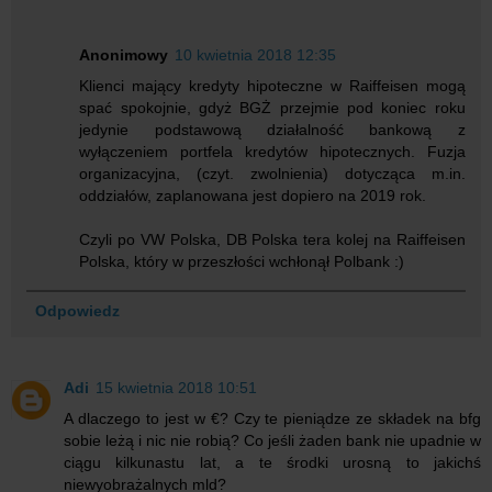
Anonimowy
10 kwietnia 2018 12:35
Klienci mający kredyty hipoteczne w Raiffeisen mogą
spać spokojnie, gdyż BGŻ przejmie pod koniec roku
jedynie podstawową działalność bankową z
wyłączeniem portfela kredytów hipotecznych. Fuzja
organizacyjna, (czyt. zwolnienia) dotycząca m.in.
oddziałów, zaplanowana jest dopiero na 2019 rok.
Czyli po VW Polska, DB Polska tera kolej na Raiffeisen
Polska, który w przeszłości wchłonął Polbank :)
Odpowiedz
Adi
15 kwietnia 2018 10:51
A dlaczego to jest w €? Czy te pieniądze ze składek na bfg
sobie leżą i nic nie robią? Co jeśli żaden bank nie upadnie w
ciągu kilkunastu lat, a te środki urosną to jakichś
niewyobrażalnych mld?