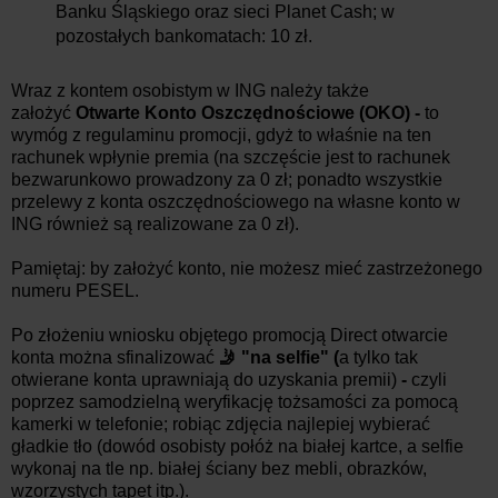
Banku Śląskiego oraz sieci Planet Cash; w
pozostałych bankomatach: 10 zł.
Wraz z kontem osobistym w ING należy także
założyć
Otwarte Konto Oszczędnościowe (OKO) -
to
wymóg z regulaminu promocji, gdyż to właśnie na ten
rachunek wpłynie premia (na szczęście jest to rachunek
bezwarunkowo prowadzony za 0 zł; ponadto wszystkie
przelewy z konta oszczędnościowego na własne konto w
ING również są realizowane za 0 zł).
Pamiętaj: by założyć konto, nie możesz mieć zastrzeżonego
numeru PESEL.
Po złożeniu wniosku objętego promocją Direct otwarcie
konta można sfinalizować
🤳 "na selfie" (
a tylko tak
otwierane konta uprawniają do uzyskania premii)
-
czyli
poprzez samodzielną weryfikację tożsamości za pomocą
kamerki w telefonie; robiąc zdjęcia najlepiej wybierać
gładkie tło (dowód osobisty połóż na białej kartce, a selfie
wykonaj na tle np. białej ściany bez mebli, obrazków,
wzorzystych tapet itp.).