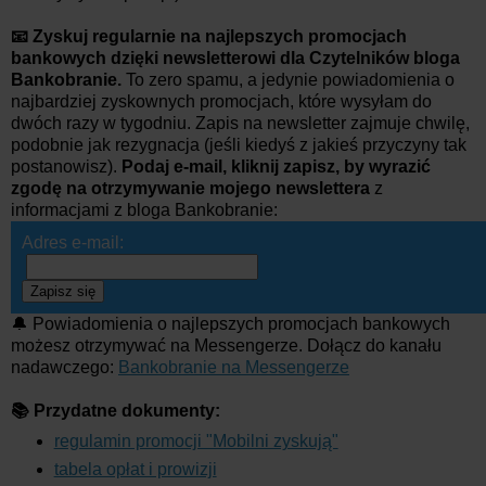
📧 Zyskuj regularnie na najlepszych promocjach
bankowych dzięki newsletterowi dla Czytelników bloga
Bankobranie.
To zero spamu, a jedynie powiadomienia o
najbardziej zyskownych promocjach, które wysyłam do
dwóch razy w tygodniu. Zapis na newsletter zajmuje chwilę,
podobnie jak rezygnacja (jeśli kiedyś z jakieś przyczyny tak
postanowisz).
Podaj e-mail, kliknij zapisz, by wyrazić
zgodę na otrzymywanie mojego newslettera
z
informacjami z bloga Bankobranie:
Adres e-mail:
Zapisz się
🔔 Powiadomienia o najlepszych promocjach bankowych
możesz otrzymywać na Messengerze. Dołącz do kanału
nadawczego:
Bankobranie na Messengerze
📚 Przydatne dokumenty:
regulamin promocji "Mobilni zyskują"
tabela opłat i prowizji