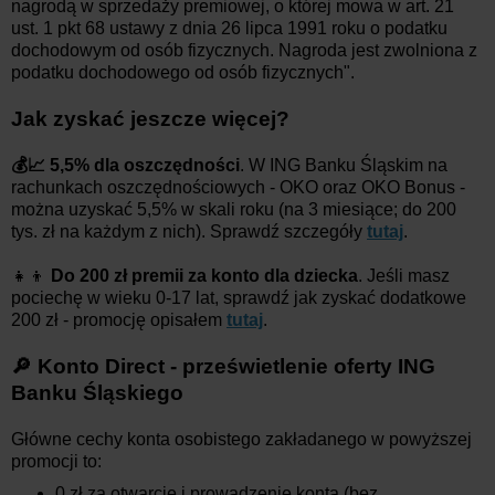
nagrodą w sprzedaży premiowej, o której mowa w art. 21
ust. 1 pkt 68 ustawy z dnia 26 lipca 1991 roku o podatku
dochodowym od osób fizycznych. Nagroda jest zwolniona z
podatku dochodowego od osób fizycznych".
Jak zyskać jeszcze więcej?
💰📈 5,5% dla oszczędności
. W ING Banku Śląskim na
rachunkach oszczędnościowych - OKO oraz OKO Bonus -
można uzyskać 5,5% w skali roku (na 3 miesiące; do 200
tys. zł na każdym z nich).
Sprawdź szczegóły
tutaj
.
👧👦
Do 200 zł premii za konto dla dziecka
. Jeśli masz
pociechę w wieku 0-17 lat, sprawdź jak zyskać dodatkowe
200 zł - promocję opisałem
tutaj
.
🔎 Konto Direct - prześwietlenie oferty ING
Banku Śląskiego
Główne cechy konta osobistego zakładanego w powyższej
promocji to:
0 zł za otwarcie i prowadzenie konta (bez