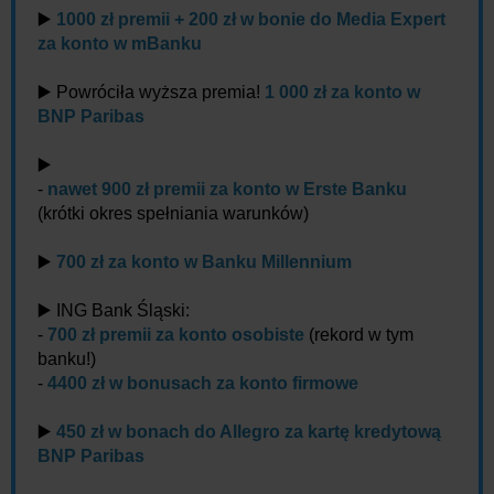
▶️
1000 zł premii + 200 zł w bonie do Media Expert
za konto w mBanku
▶️ Powróciła wyższa premia!
1 000 zł za konto w
BNP Paribas
▶️
-
nawet 900 zł premii za konto w Erste Banku
(krótki okres spełniania warunków)
▶️
700 zł za konto w Banku Millennium
▶️ ING Bank Śląski:
-
700 zł premii za konto osobiste
(rekord w tym
banku!)
-
4400 zł w bonusach za konto firmowe
▶️
450 zł w bonach do Allegro za kartę kredytową
BNP Paribas