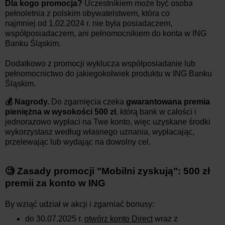
Dla kogo promocja?
Uczestnikiem może być osoba
pełnoletnia z polskim obywatelstwem, która co
najmniej
od
1.02.2024
r
.
nie była posiadaczem,
współposiadaczem, ani pełnomocnikiem do konta w ING
Banku Śląskim.
Dodatkowo z promocji wyklucza współposiadanie lub
pełnomocnictwo do jakiegokolwiek produktu w ING Banku
Śląskim.
💰 Nagrody.
Do zgarnięcia czeka
gwarantowana premia
pieniężna w wysokości 500 zł
, którą bank w całości i
jednorazowo wypłaci na Twe konto, więc uzyskane środki
wykorzystasz według własnego uznania, wypłacając,
przelewając lub wydając na dowolny cel.
🧐 Zasady promocji "Mobilni zyskują": 500 zł
premii za konto w ING
By wziąć udział w akcji i zgarniać bonusy:
do 30.07
.2025
r.
otwórz konto Direct
wraz z