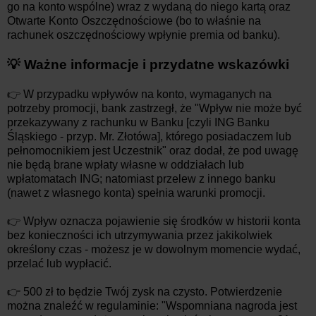
go na konto wspólne) wraz z wydaną do niego kartą oraz
Otwarte Konto Oszczędnościowe (bo to właśnie na
rachunek oszczędnościowy wpłynie premia od banku).
💡 Ważne informacje i przydatne wskazówki
👉 W przypadku wpływów na konto, wymaganych na
potrzeby promocji, bank zastrzegł, że "
Wpływ nie może być
przekazywany z rachunku w Banku [czyli ING Banku
Śląskiego - przyp. Mr. Złotówa], którego posiadaczem lub
pełnomocnikiem jest Uczestnik
" oraz dodał, że pod uwagę
nie będą brane wpłaty własne w oddziałach lub
wpłatomatach ING; natomiast przelew z innego banku
(nawet z własnego konta) spełnia warunki promocji.
👉 Wpływ oznacza pojawienie się środków w historii konta
bez konieczności ich utrzymywania przez jakikolwiek
określony czas - możesz je w dowolnym momencie wydać,
przelać lub wypłacić.
👉 500 zł to będzie Twój zysk na czysto. Potwierdzenie
można znaleźć w regulaminie: "Wspomniana nagroda jest