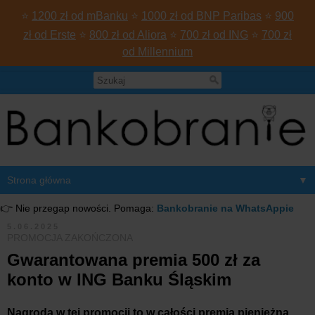
⭐
1200 zł od mBanku
⭐
1000 zł od BNP Paribas
⭐
900
zł od Erste
⭐
800 zł od Aliora
⭐
700 zł od ING
⭐
700 zł
od Millennium
▼
👉 Nie przegap nowości. Pomaga:
Bankobranie na WhatsAppie
5.06.2025
PROMOCJA ZAKOŃCZONA
Gwarantowana premia 500 zł za
konto w ING Banku Śląskim
Nagroda w tej promocji to w całości premia pieniężna.