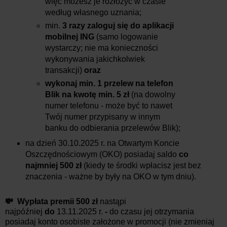
więc możesz je rozłożyć w czasie
według własnego uznania;
min.
3 razy zaloguj się do aplikacji
mobilnej ING
(samo logowanie
wystarczy; nie ma konieczności
wykonywania jakichkolwiek
transakcji)
oraz
wykonaj min. 1 przelew na telefon
Blik
na kwotę min. 5 zł
(na dowolny
numer telefonu - może być to nawet
Twój numer przypisany w innym
banku do odbierania przelewów Blik);
na dzień
30.10.2025
r.
na Otwartym Koncie
Oszczędnościowym (OKO) posiadaj saldo
co
najmniej 500 zł
(kiedy te środki wpłacisz jest bez
znaczenia - ważne by były na OKO w tym dniu).
💸 Wypłata premii 500 zł
nastąpi
najpóźniej
do
13.11
.2025
r.
-
d
o czasu jej otrzymania
posiadaj konto osobiste założone w promocji (nie zmieniaj