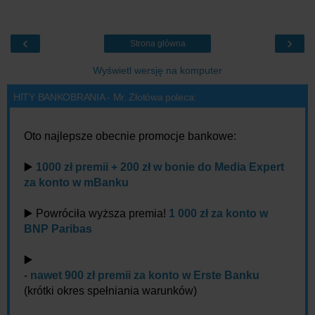
‹
›
Strona główna
Wyświetl wersję na komputer
HITY BANKOBRANIA - Mr. Złotówa poleca:
Oto najlepsze obecnie promocje bankowe:
▶️
1000 zł premii + 200 zł w bonie do Media Expert
za konto w mBanku
▶️ Powróciła wyższa premia!
1 000 zł za konto w
BNP Paribas
▶️
-
nawet 900 zł premii za konto w Erste Banku
(krótki okres spełniania warunków)