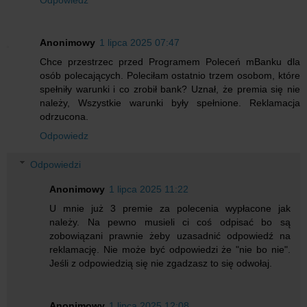
Odpowiedz
Anonimowy
1 lipca 2025 07:47
Chce przestrzec przed Programem Poleceń mBanku dla
osób polecających. Poleciłam ostatnio trzem osobom, które
spełniły warunki i co zrobił bank? Uznał, że premia się nie
należy, Wszystkie warunki były spełnione. Reklamacja
odrzucona.
Odpowiedz
Odpowiedzi
Anonimowy
1 lipca 2025 11:22
U mnie już 3 premie za polecenia wypłacone jak
należy. Na pewno musieli ci coś odpisać bo są
zobowiązani prawnie żeby uzasadnić odpowiedź na
reklamację. Nie może być odpowiedzi że "nie bo nie".
Jeśli z odpowiedzią się nie zgadzasz to się odwołaj.
Anonimowy
1 lipca 2025 12:08