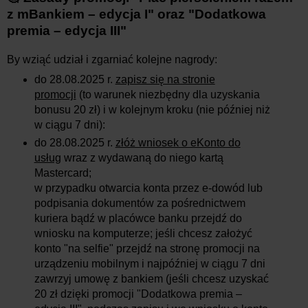
z mBankiem – edycja I
" oraz "
Dodatkowa
premia – edycja III
"
By wziąć udział i zgarniać kolejne nagrody:
do 28.08.2025 r.
zapisz się na stronie
promocji
(to warunek niezbędny dla uzyskania
bonusu 20 zł) i w kolejnym kroku (nie później niż
w ciągu 7 dni):
do 28.08.2025 r.
złóż wniosek o eKonto do
usług
wraz z wydawaną do niego kartą
Mastercard;
w przypadku otwarcia konta przez e-dowód lub
podpisania dokumentów za pośrednictwem
kuriera bądź w placówce banku przejdź do
wniosku na komputerze; jeśli chcesz założyć
konto "na selfie" przejdź na stronę promocji na
urządzeniu mobilnym i najpóźniej w ciągu 7 dni
zawrzyj umowę z bankiem (jeśli chcesz uzyskać
20 zł dzięki promocji "Dodatkowa premia –