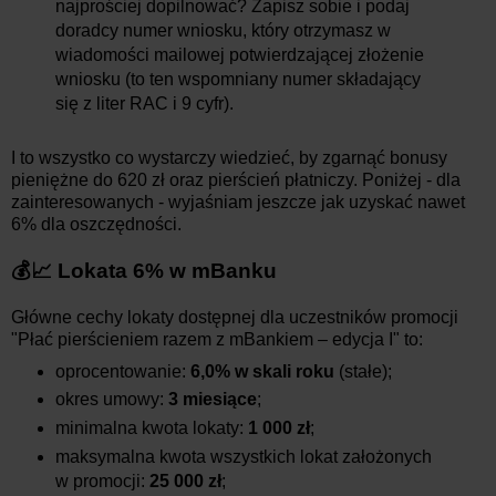
najprościej dopilnować? Zapisz sobie i podaj
doradcy numer wniosku, który otrzymasz w
wiadomości mailowej potwierdzającej złożenie
wniosku (to ten wspomniany numer składający
się z liter RAC i 9 cyfr).
I to wszystko co wystarczy wiedzieć, by zgarnąć bonusy
pieniężne do 620 zł oraz pierścień płatniczy. Poniżej - dla
zainteresowanych - wyjaśniam jeszcze jak uzyskać nawet
6% dla oszczędności.
💰📈 Lokata 6% w mBanku
Główne cechy lokaty dostępnej dla uczestników promocji
"Płać pierścieniem razem z mBankiem – edycja I" to:
oprocentowanie:
6,0% w skali roku
(stałe);
okres umowy:
3 miesiące
;
minimalna kwota lokaty:
1 000 zł
;
maksymalna kwota wszystkich lokat założonych
w promocji:
25 000 zł
;