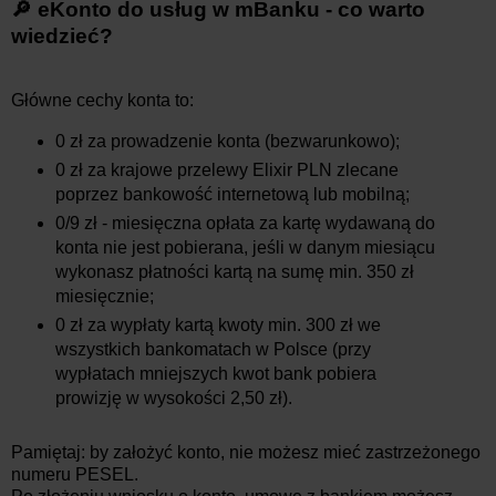
🔎 eKonto do usług w mBanku - co warto
wiedzieć?
Główne cechy konta to:
0 zł za prowadzenie konta (bezwarunkowo);
0 zł za krajowe przelewy Elixir PLN zlecane
poprzez bankowość internetową lub mobilną;
0/9 zł - miesięczna opłata za kartę wydawaną do
konta nie jest pobierana, jeśli w danym miesiącu
wykonasz płatności kartą na sumę min. 350 zł
miesięcznie;
0 zł za wypłaty kartą kwoty min. 300 zł we
wszystkich bankomatach w Polsce (przy
wypłatach mniejszych kwot bank pobiera
prowizję w wysokości 2,50 zł).
Pamiętaj: by założyć konto, nie możesz mieć zastrzeżonego
numeru PESEL.