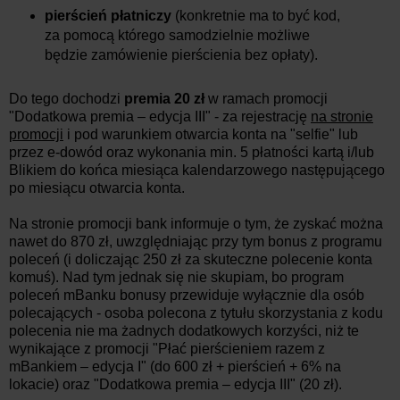
pierścień płatniczy
(konkretnie ma to być kod,
za pomocą którego samodzielnie możliwe
będzie zamówienie pierścienia bez opłaty).
Do tego dochodzi
premia 20 zł
w ramach promocji
"Dodatkowa premia – edycja III" - za rejestrację
na stronie
promocji
i pod warunkiem otwarcia konta na "selfie" lub
przez e-dowód oraz wykonania min. 5 płatności kartą i/lub
Blikiem do końca miesiąca kalendarzowego następującego
po miesiącu otwarcia konta.
Na stronie promocji bank informuje o tym, że zyskać można
nawet do 870 zł, uwzględniając przy tym bonus z programu
poleceń (i doliczając 250 zł za skuteczne polecenie konta
komuś). Nad tym jednak się nie skupiam, bo program
poleceń mBanku bonusy przewiduje wyłącznie dla osób
polecających - osoba polecona z tytułu skorzystania z kodu
polecenia nie ma żadnych dodatkowych korzyści, niż te
wynikające z promocji "Płać pierścieniem razem z
mBankiem – edycja I" (do 600 zł + pierścień + 6% na
lokacie) oraz "Dodatkowa premia – edycja III" (20 zł).