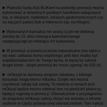
▶️ Płatności kartą i/lub BLIKiem na potrzeby promocji można
wykonywać w dowolnych punktach handlowo-usługowych
(np. w sklepach, marketach, lokalach gastronomicznych czy
na stacjach paliw) i/lub w Internecie (np. na Allegro).
▶️ Wykonanych transakcji nie anuluj (czyli nie dokonuj
zwrotu) do 15. dnia miesiąca kalendarzowego
następującego po miesiącu ich wykonania.
▶️ W promocji uczestniczą konta indywidualne (nie opłaca
się więc zakładać konta wspólnego; jeśli ktoś miałby być
współposiadaczem do Twego konta, to lepiej by założył
drugie konto - dzięki promocji też może zgarnąć do 620 zł).
▶️ mOkazje to darmowy program rabatowy, z którego
korzystać mogą klienci mBanku. Dzięki nim można
uzyskiwać rabaty lub zwroty. To właśnie w ramach tych
mOkazji będzie można odebrać bon na pierścień płatniczy,
będący nagrodą w promocji. Oświadczenie o przystąpieniu
do programu mOkazje należy złożyć we wniosku o eKonto
osobiste w części poświęconej oświadczeniom. Tam należy