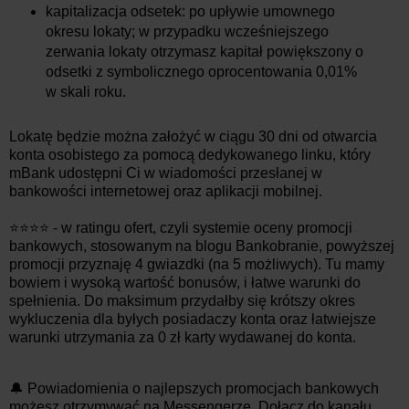
kapitalizacja odsetek: po upływie umownego
okresu lokaty; w przypadku wcześniejszego
zerwania lokaty otrzymasz kapitał powiększony o
odsetki z symbolicznego oprocentowania 0,01%
w skali roku.
Lokatę będzie można założyć w ciągu 30 dni od otwarcia
konta osobistego za pomocą dedykowanego linku, który
mBank udostępni Ci w wiadomości przesłanej w
bankowości internetowej oraz aplikacji mobilnej.
⭐⭐⭐⭐ - w ratingu ofert, czyli systemie oceny promocji
bankowych, stosowanym na blogu Bankobranie, powyższej
promocji przyznaję 4 gwiazdki (na 5 możliwych). Tu mamy
bowiem i wysoką wartość bonusów, i łatwe warunki do
spełnienia. Do maksimum przydałby się krótszy okres
wykluczenia dla byłych posiadaczy konta oraz łatwiejsze
warunki utrzymania za 0 zł karty wydawanej do konta.
🔔 Powiadomienia o najlepszych promocjach bankowych
możesz otrzymywać na Messengerze. Dołącz do kanału