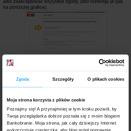
albo zaakceptować wszystkie zgody, albo rozwinąć je (jak
na poniższej grafice):
Po ich rozwinięciu zobaczysz oświadczenie dotyczące
programu mOkazje do zaznaczenia na "Tak":
Zgoda
Szczegóły
O plikach cookies
Moja strona korzysta z plików cookie
Poznajmy się! A przynajmniej w tym kroku pozwól, by
Twoja przeglądarka dobrze poznała się z moim blogiem
Bankobranie. Moja strona, jak cały dzisiejszy Internet
💍 Pierścień płatniczy w prezencie dla otwierających
wykorzystuje ciasteczka, aby blog mógł poprawnie