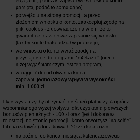
edycja III", podczas zapisu i we wniosku o konto
pamiętaj podać te same dane);
po wejściu na stronę promocji, a przed
złożeniem wniosku o konto, zaakceptuj zgodę na
pliki cookies - z doświadczenia wiem, że to
gwarantuje prawidłowe zapisanie się wniosku
(tak by konto brało udział w promocji);
we wniosku o konto wyraź zgodę na
przystąpienie do programu "mOkazje" (nieco
niżej wyjaśniam czym jest ten program);
w ciągu 7 dni od otwarcia konta
zapewnij
jednorazowy wpływ w wysokości
min. 1 000 zł
I tyle wystarczy, by otrzymać pierścień płatniczy. A oprócz
wspomnianego wyżej wpływu, dla uzyskania pierwszych
bonusów pieniężnych - 100 zł oraz (jeśli dokonasz
rejestracji na stronie promocji i konto otworzysz "na selfie"
lub na e-dowód) dodatkowych 20 zł, dodatkowo:
najpóźniej do końca miesiąca kalendarzowego