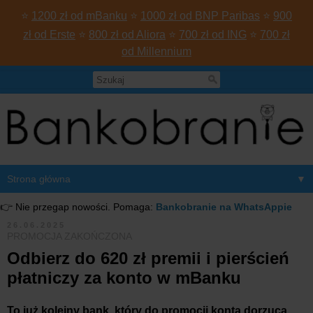
⭐
1200 zł od mBanku
⭐
1000 zł od BNP Paribas
⭐
900
zł od Erste
⭐
800 zł od Aliora
⭐
700 zł od ING
⭐
700 zł
od Millennium
▼
👉 Nie przegap nowości. Pomaga:
Bankobranie na WhatsAppie
26.06.2025
PROMOCJA ZAKOŃCZONA
Odbierz do 620 zł premii i pierścień
płatniczy za konto w mBanku
To już kolejny bank, który do promocji konta dorzuca