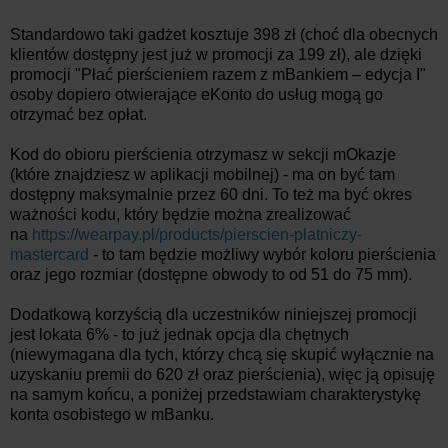
Standardowo taki gadżet kosztuje 398 zł (choć dla obecnych
klientów dostępny jest już w promocji za 199 zł), ale dzięki
promocji "Płać pierścieniem razem z mBankiem – edycja I"
osoby dopiero otwierające eKonto do usług mogą go
otrzymać bez opłat.
Kod do obioru pierścienia otrzymasz w sekcji mOkazje
(które znajdziesz w aplikacji mobilnej) - ma on być tam
dostępny maksymalnie przez 60 dni. To też ma być okres
ważności kodu, który będzie można zrealizować
na
https://wearpay.pl/products/pierscien-platniczy-
mastercard
- to tam będzie możliwy wybór koloru pierścienia
oraz jego rozmiar (dostępne obwody to od 51 do 75 mm).
Dodatkową korzyścią dla uczestników niniejszej promocji
jest lokata 6% - to już jednak opcja dla chętnych
(niewymagana dla tych, którzy chcą się skupić wyłącznie na
uzyskaniu premii do 620 zł oraz pierścienia), więc ją opisuję
na samym końcu, a poniżej przedstawiam charakterystykę
konta osobistego w mBanku.