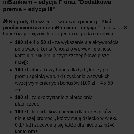
mBankiem – edycja I" oraz "Dodatkowa
premia – edycja III"
🎁 Nagrody.
Do wzięcia - w ramach promocji "
Płać
pierścieniem razem z mBankiem – edycja I
" - czeka aż 8
bonusów pieniężnych oraz jedna nagroda rzeczowa:
100 zł + 4 x 50 zł
- za wykazanie się aktywnością
po otwarciu konta (chodzi o wpływy i płatności
kartą lub Blikiem, o czym szczegółowo piszę
niżej);
100 zł
- dodatkowy bonus dla tych, którzy po
prostu spełnią warunki uzyskania wszystkich
wyżej wymienionych bonusów (100 zł + 4 x 50
zł);
100 zł
- za skorzystanie z pierścienia
płatniczego;
100 zł
- to dodatkowa premia dla uczestników
niniejszej promocji, którzy mają dziecko w wieku
0-17 lat i zdecydują się także dla niego założyć
konto
oraz