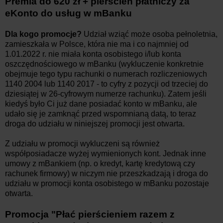
Premia do 620 zł + pierścień płatniczy za
eKonto do usług w mBanku
Dla kogo promocje?
Udział wziąć może osoba pełnoletnia,
zamieszkała w Polsce, która nie ma i co najmniej od
1.01.2022 r. nie miała konta osobistego i/lub konta
oszczędnościowego w mBanku (wykluczenie konkretnie
obejmuje tego typu rachunki o numerach rozliczeniowych
1140 2004 lub 1140 2017 - to cyfry z pozycji od trzeciej do
dziesiątej w 26-cyfrowym numerze rachunku). Zatem jeśli
kiedyś było Ci już dane posiadać konto w mBanku, ale
udało się je zamknąć przed wspomnianą datą, to teraz
droga do udziału w niniejszej promocji jest otwarta.
Z udziału w promocji wykluczeni są również
współposiadacze wyżej wymienionych kont. Jednak inne
umowy z mBankiem (np. o kredyt, kartę kredytową czy
rachunek firmowy) w niczym nie przeszkadzają i droga do
udziału w promocji konta osobistego w mBanku pozostaje
otwarta.
Promocja "Płać pierścieniem razem z