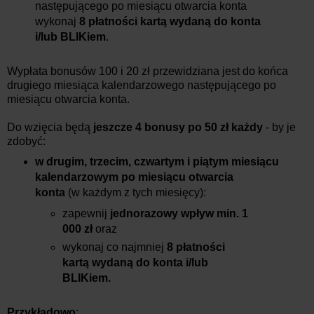
następującego po miesiącu otwarcia konta
wykonaj
8 płatności kartą wydaną do konta
i/lub BLIKiem
.
Wypłata bonusów 100 i 20 zł przewidziana jest do końca
drugiego miesiąca kalendarzowego następującego po
miesiącu otwarcia konta.
Do wzięcia będą
jeszcze 4 bonusy po 50 zł każdy
- by je
zdobyć:
w drugim, trzecim, czwartym i piątym miesiącu
kalendarzowym po miesiącu otwarcia
konta
(w każdym z tych miesięcy):
zapewnij
jednorazowy wpływ min. 1
000 zł
oraz
wykonaj co najmniej
8 płatności
kartą wydaną do konta i/lub
BLIKiem.
Przykładowo
: