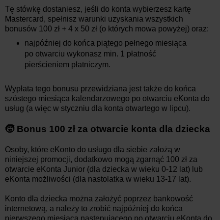
Tę stówkę dostaniesz, jeśli do konta wybierzesz kartę
Mastercard, spełnisz warunki uzyskania wszystkich
bonusów 100 zł + 4 x 50 zł (o których mowa powyżej) oraz:
najpóźniej do końca piątego pełnego miesiąca
po otwarciu wykonasz min. 1 płatność
pierścieniem płatniczym.
Wypłata tego bonusu przewidziana jest także do końca
szóstego miesiąca kalendarzowego po otwarciu eKonta do
usług (a więc w styczniu dla konta otwartego w lipcu).
🧒 Bonus 100 zł za otwarcie konta dla dziecka
Osoby, które eKonto do usługo dla siebie założą w
niniejszej promocji, dodatkowo mogą zgarnąć 100 zł za
otwarcie eKonta Junior (dla dziecka w wieku 0-12 lat) lub
eKonta możliwości (dla nastolatka w wieku 13-17 lat).
Konto dla dziecka można założyć poprzez bankowość
internetową, a należy to zrobić najpóźniej do końca
pierwszego miesiąca następującego po otwarciu eKonta do