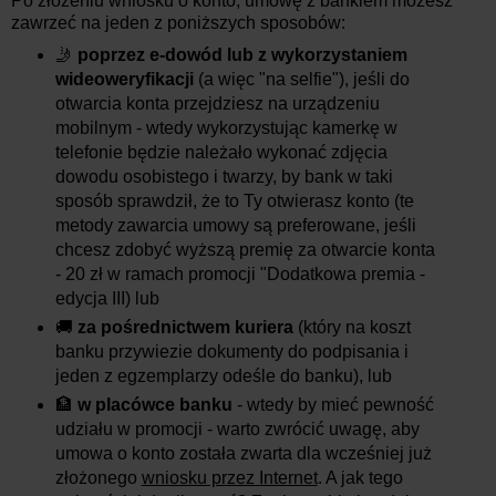
Po złożeniu wniosku o konto, umowę z bankiem możesz
zawrzeć na jeden z poniższych sposobów:
🤳
poprzez e-dowód lub z wykorzystaniem
wideoweryfikacji
(a więc "na selfie"), jeśli do
otwarcia konta przejdziesz na urządzeniu
mobilnym - wtedy wykorzystując kamerkę w
telefonie będzie należało wykonać zdjęcia
dowodu osobistego i twarzy, by bank w taki
sposób sprawdził, że to Ty otwierasz konto (te
metody zawarcia umowy są preferowane, jeśli
chcesz zdobyć wyższą premię za otwarcie konta
- 20 zł w ramach promocji "Dodatkowa premia -
edycja III) lub
🚚
za pośrednictwem kuriera
(który na koszt
banku przywiezie dokumenty do podpisania i
jeden z egzemplarzy odeśle do banku), lub
🏦
w placówce banku
- wtedy by mieć pewność
udziału w promocji - warto zwrócić uwagę, aby
umowa o konto została zwarta dla wcześniej już
złożonego
wniosku przez Internet
. A jak tego