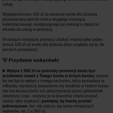
usług.
Wypłata bonusu 100 zł za otwarcie konta dla dziecka
przewidziana jest do końca drugiego miesiąca
kalendarzowego następującego po miesiącu otwarcia
eKonta do usług w promocji.
W ramach niniejszej promocji zdobyć można tylko jeden
bonus 100 zł za konto dla dziecka (bez względu na to, ile
pociech posiadasz).
💡 Przydatne wskazówki
▶️
Wpływ 1 000 zł na potrzeby promocji może być
przelewem nawet z Twego konta w innym banku;
ważne,
by nie był to wpływ z innego rachunku, który posiadasz w
mBanku; wystarczy pojawienie się środków w historii konta -
nie ma konieczności ich utrzymywania przez jakikolwiek
określony czas - możesz je w dowolnej chwili przelać,
wydać albo wypłacić;
pamiętaj, by kwotę przelać
jednorazowo
, tzn. nie zaliczy się suma mniejszych
wpływów, np. 2 x 500 zł;