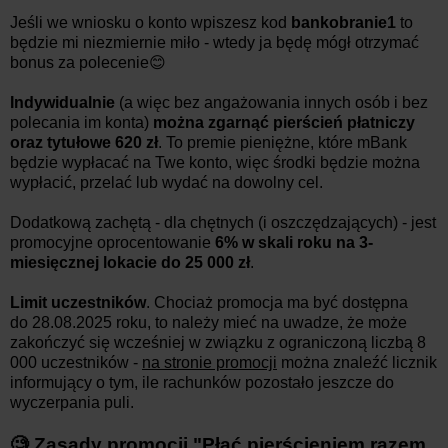
Jeśli we wniosku o konto wpiszesz kod
bankobranie1
to
będzie mi niezmiernie miło - wtedy ja będę mógł otrzymać
bonus za polecenie😊
Indywidualnie
(a więc bez angażowania innych osób i bez
polecania im konta)
można zgarnąć pierścień płatniczy
oraz tytułowe 620 zł
. To premie pieniężne, które mBank
będzie wypłacać na Twe konto, więc środki będzie można
wypłacić, przelać lub wydać na dowolny cel.
Dodatkową zachętą - dla chętnych (i oszczędzających) - jest
promocyjne oprocentowanie
6% w skali roku na
3-
miesięcznej lokacie do 25 000 zł
.
Limit uczestników
. Chociaż promocja ma być dostępna
do 28.08.2025 roku, to należy mieć na uwadze, że może
zakończyć się wcześniej w związku z ograniczoną liczbą 8
000 uczestników -
na stronie promocji
można znaleźć licznik
informujący o tym, ile rachunków pozostało jeszcze do
wyczerpania puli.
🧐 Zasady promocji "
Płać pierścieniem razem