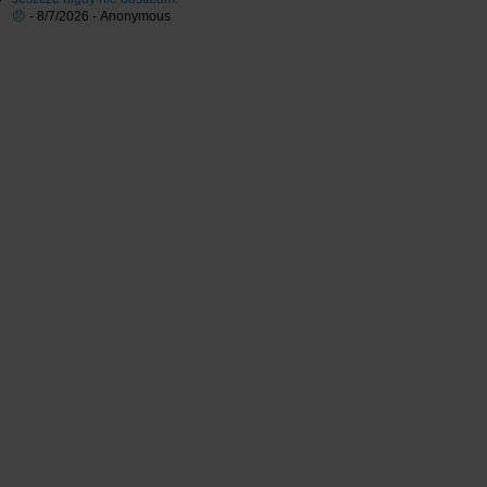
😞
- 8/7/2026
- Anonymous