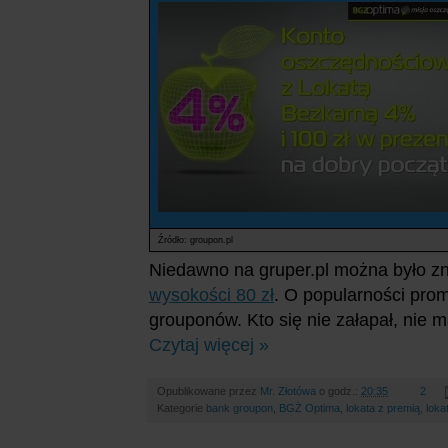
Źródło: groupon.pl
Niedawno na gruper.pl można było zn
wysokości 80 zł
. O popularności pro
grouponów. Kto się nie załapał, nie 
Czytaj więcej »
Opublikowane przez
Mr. Złotówa
o godz.:
20:35
2
Kategorie
bank groupon
,
BGŻ Optima
,
lokata z premią
,
loka