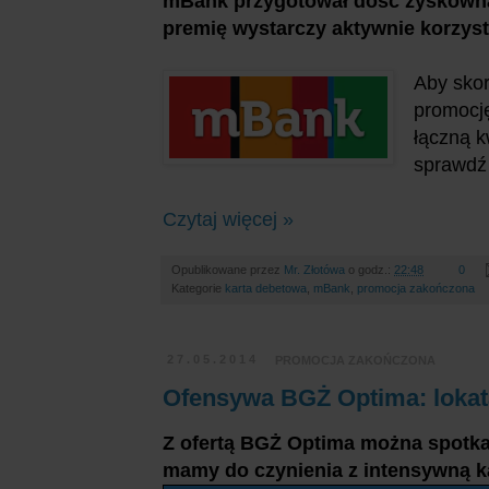
mBank przygotował dość zyskowną 
premię wystarczy aktywnie korzysta
Aby skor
promocję
łączną k
sprawdź 
Czytaj więcej »
Opublikowane przez
Mr. Złotówa
o godz.:
22:48
0
Kategorie
karta debetowa
,
mBank
,
promocja zakończona
27.05.2014
PROMOCJA ZAKOŃCZONA
Ofensywa BGŻ Optima: lokata
Z ofertą BGŻ Optima można spotkać
mamy do czynienia z intensywną 