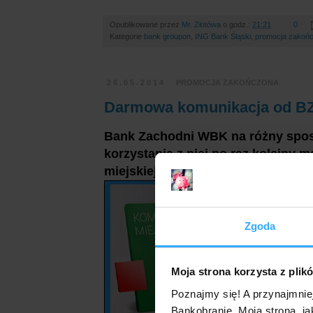
Opublikowane przez
Mr. Złotówa
o godz.:
21:21
0
Kategorie
bank groupon
,
ING Bank Śląski
,
promocja zakoń
26.05.2014
PROMOCJA ZAKOŃCZONA
Darmowa komunikacja od BZ
Bank Zachodni WBK na różny spo
korzystania z niej po raz kolejny 
miejskiej.
Zgoda
Moja strona korzysta z plik
Poznajmy się! A przynajmnie
Bankobranie. Moja strona, ja