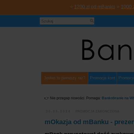
⭐
1200 zł od mBanku
⭐
1000 
Jesteś tu pierwszy raz?
Promocje kont
Promocje
👉 Nie przegap nowości. Pomaga:
Bankobranie na W
30.05.2014
PROMOCJA ZAKOŃCZONA
mOkazja od mBanku - prezent