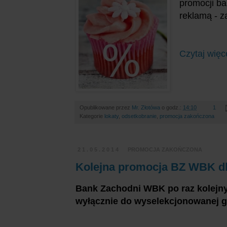
promocji b
reklamą - 
Czytaj więc
Opublikowane przez
Mr. Złotówa
o godz.:
14:10
1
Kategorie
lokaty
,
odsetkobranie
,
promocja zakończona
21.05.2014
PROMOCJA ZAKOŃCZONA
Kolejna promocja BZ WBK dl
Bank Zachodni WBK po raz kolejny
wyłącznie do wyselekcjonowanej g