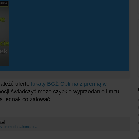
aleźć ofertę
lokaty BGŻ Optima z premią w
mocji świadczyć może szybkie wyprzedanie limitu
ma jednak co żałować.
ty
,
promocja zakończona