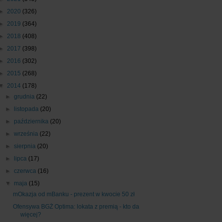
►
2020
(326)
►
2019
(364)
►
2018
(408)
►
2017
(398)
►
2016
(302)
►
2015
(268)
▼
2014
(178)
►
grudnia
(22)
►
listopada
(20)
►
października
(20)
►
września
(22)
►
sierpnia
(20)
►
lipca
(17)
►
czerwca
(16)
▼
maja
(15)
mOkazja od mBanku - prezent w kwocie 50 zł
Ofensywa BGŻ Optima: lokata z premią - kto da
więcej?