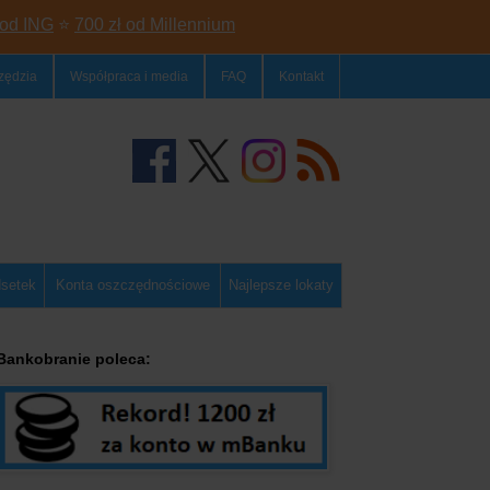
 od ING
⭐
700 zł od Millennium
zędzia
Współpraca i media
FAQ
Kontakt
dsetek
Konta oszczędnościowe
Najlepsze lokaty
Bankobranie poleca: