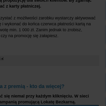
propozycję dla swoich klientów. By zgarnąć
ć z karty płatniczej.
zystać z możliwości zarobku wystarczy aktywować
 i wykonać do końca czerwca płatności kartą na
wotę min. 1 000 zł. Zanim jednak to zrobisz,
czy na promocję się załapiesz.
 z premią - kto da więcej?
 się niemal przy każdym kliknięciu. W sieci
kampanią promującą Lokatę Bezkarną.