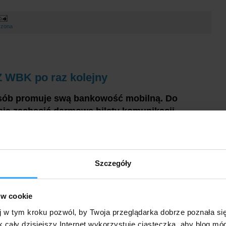
czona
 WBK po raz kolejny
sób promuje swą bankowość mobilną. Do
mają zachęcić darmowe bilety komunikacji
Szczegóły
ów cookie
j w tym kroku pozwól, by Twoja przeglądarka dobrze poznała si
k cały dzisiejszy Internet wykorzystuje ciasteczka, aby blog mó