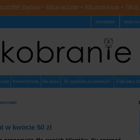
zł od BNP Paribas
⭐
900 zł od Erste
⭐
800 zł od Aliora
⭐
700 zł
Niezbędnik
Moje nar
 kart
Konta firmowe
Dla dzieci
Ile zarabiam na bankach?
Kalkulator o
hatsAppie
 w kwocie 50 zł