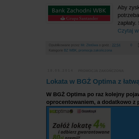
Aby zysk
potrzeba
zapłaty.
Czytaj w
Opublikowane przez
Mr. Złotówa
o godz.:
22:54
0
Kategorie
BZ WBK
,
promocja zakończona
18.05.2014
PROMOCJA ZAKOŃCZONA
Lokata w BGŻ Optima z łatwą
W BGŻ Optima po raz kolejny pojaw
oprocentowaniem, a dodatkowo z 