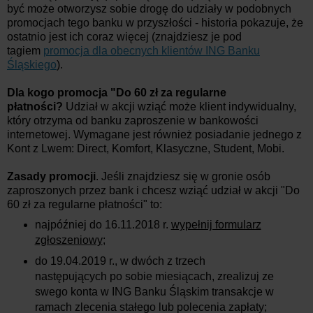
być może otworzysz sobie drogę do udziały w podobnych
promocjach tego banku w przyszłości - historia pokazuje, że
ostatnio jest ich coraz więcej (znajdziesz je pod
tagiem
promocja dla obecnych klientów ING Banku
Śląskiego
).
Dla kogo promocja "Do 60 zł za regularne
płatności?
Udział w akcji wziąć może klient indywidualny,
który otrzyma od banku zaproszenie w bankowości
internetowej. Wymagane jest również posiadanie jednego z
Kont z Lwem: Direct, Komfort, Klasyczne, Student, Mobi.
Zasady promocji
. Jeśli znajdziesz się w gronie osób
zaproszonych przez bank i chcesz wziąć udział w akcji "Do
60 zł za regularne płatności" to:
najpóźniej do 16.11.2018 r.
wypełnij formularz
zgłoszeniowy
;
do 19.04.2019 r., w dwóch z trzech
następujących po sobie miesiącach, zrealizuj ze
swego konta w ING Banku Śląskim transakcje w
ramach zlecenia stałego lub polecenia zapłaty;