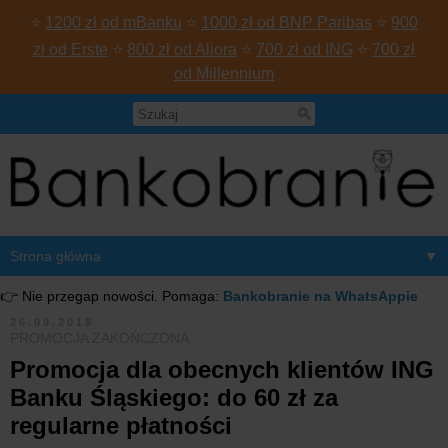
⭐
1200 zł od mBanku
⭐
1000 zł od BNP Paribas
⭐
900
zł od Erste
⭐
800 zł od Aliora
⭐
700 zł od ING
⭐
700 zł
od Millennium
▼
👉 Nie przegap nowości. Pomaga:
Bankobranie na WhatsAppie
26.09.2018
PROMOCJA ZAKOŃCZONA
Promocja dla obecnych klientów ING
Banku Śląskiego: do 60 zł za
regularne płatności