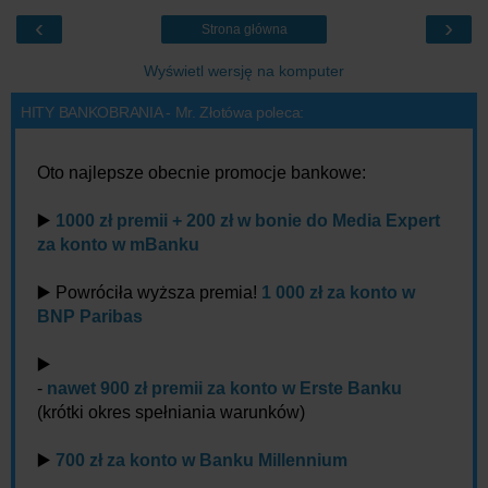
‹
›
Strona główna
Wyświetl wersję na komputer
HITY BANKOBRANIA - Mr. Złotówa poleca:
Oto najlepsze obecnie promocje bankowe:
▶️
1000 zł premii + 200 zł w bonie do Media Expert
za konto w mBanku
▶️ Powróciła wyższa premia!
1 000 zł za konto w
BNP Paribas
▶️
-
nawet 900 zł premii za konto w Erste Banku
(krótki okres spełniania warunków)
▶️
700 zł za konto w Banku Millennium