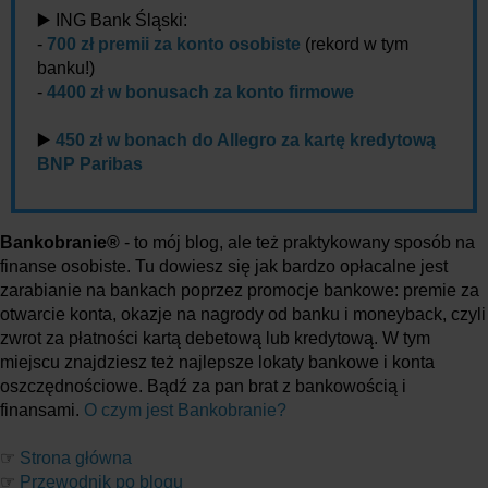
▶️ ING Bank Śląski:
-
700 zł premii za konto osobiste
(rekord w tym
banku!)
-
4400 zł w bonusach za konto firmowe
▶️
450 zł w bonach do Allegro za kartę kredytową
BNP Paribas
Bankobranie®
- to mój blog, ale też praktykowany sposób na
finanse osobiste. Tu dowiesz się jak bardzo opłacalne jest
zarabianie na bankach poprzez promocje bankowe: premie za
otwarcie konta, okazje na nagrody od banku i moneyback, czyli
zwrot za płatności kartą debetową lub kredytową. W tym
miejscu znajdziesz też najlepsze lokaty bankowe i konta
oszczędnościowe. Bądź za pan brat z bankowością i
finansami.
O czym jest Bankobranie?
☞
Strona główna
☞
Przewodnik po blogu