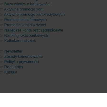
☞
Baza wiedzy o bankowości
☞
Aktywne promocje kont
☞
Aktywne promocje kart kredytowych
☞
Promocje kont firmowych
☞
Promocje kont dla dzieci
☞
Najlepsze konta oszczędnościowe
☞
Ranking lokat bankowych
☞
Kalkulator odsetek
☞
Newsletter
☞
Zasady komentowania
☞
Polityka prywatności
☞
Regulamin
☞
Kontakt