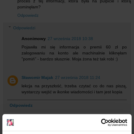
proces z tej informacji, która była na pulpicie i którą
pominęłam?
Odpowiedz
Odpowiedzi
Anonimowy
27 września 2018 10:38
Pojawiła mi się informacja o premii 60 zł po
zalogowaniu na konto ale machinalnie kliknęłam
"pomiń" - bardzo słusznie. Moja żona też tak robi :)
Sławomir Majak
27 września 2018 11:24
lekcja na przyszłość, trzeba czytać co do nas piszą,
wystarczy wejść w ikonke wiadomości i tam jest kopia
Odpowiedz
Ba S
26 września 2018 14:31