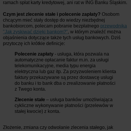
ramach spłat karty kredytowej, ani rat w ING Banku Śląskim.
Czym jest zlecenie stałe i polecenie zapłaty?
Osobom
chcącym mieć stały dostęp do wiedzy niezbędnej
bankobiorcom, polecam pobranie bezpłatnego
przewodnika
"Jak zyskiwać dzięki bankom?"
, w którym znaleźć można
objaśnienia dotyczące także tych usług bankowych. Dziś
przytoczę ich krótkie definicje:
Polecenie zapłaty
- usługa, która pozwala na
automatyczne opłacanie faktur m.in. za usługi
telekomunikacyjne, media typu energia
elektryczna lub gaz itp. Za przyzwoleniem klienta
faktury przekazywane są przez dostawcę usługi
do banku i to bank dba o zrealizowanie płatności
z Twego konta.
Zlecenie stałe
– usługa banków umożliwiająca
cykliczne wykonywanie płatności (przelewów w
stałej kwocie) z konta.
Złożenie, zmiana czy odwołanie zlecenia stałego, jak