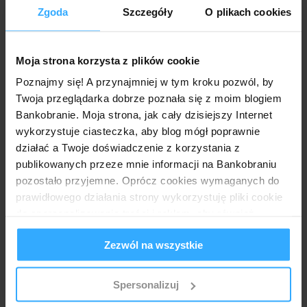
Do promocji nie da się wprosić. Przy próbie rejestracji
Zgoda
Szczegóły
O plikach cookies
(podać trzeba imię, nazwisko i PESEL) pojawia się
komunikat: Nie spełniasz warunków określonych w
Regulaminie (§ 3) i nie możesz uczestniczyć w Promocji
Moja strona korzysta z plików cookie
Zatem bez zaproszenia ani rusz.
Poznajmy się! A przynajmniej w tym kroku pozwól, by
Odpowiedz
Twoja przeglądarka dobrze poznała się z moim blogiem
Bankobranie. Moja strona, jak cały dzisiejszy Internet
Odpowiedzi
wykorzystuje ciasteczka, aby blog mógł poprawnie
Anonimowy
26 września 2018 15:06
działać a Twoje doświadczenie z korzystania z
A szkoda, bo to kupa forsy :)
publikowanych przeze mnie informacji na Bankobraniu
pozostało przyjemne. Oprócz cookies wymaganych do
Odpowiedz
prawidłowego działania strony wykorzystuję pliki cookie
do spersonalizowania treści i reklam, aby również
analizować ruch w mojej witrynie. Informacje o tym, jak
Anonimowy
26 września 2018 17:34
Zezwól na wszystkie
korzystasz z bloga, udostępniam moim partnerom
Transakcje dokonywane 23 i 24 września kartami
społecznościowym, reklamowym i analitycznym.
MasterCard niektórych banków były naliczane podwójnie
Partnerzy mogą połączyć te informacje z innymi danymi
Spersonalizuj
przez awarię systemu eService.
otrzymanymi od Ciebie lub uzyskanymi podczas