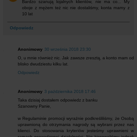
Bardzo szanują lojalnych klientów, nie ma co... My
oboje z mężem też nic nie dostaliśmy, konta mamy z
10 lat
Odpowiedz
Anonimowy
30 września 2018 23:30
O, u mnie również nic. Jak zawsze zresztą, a konto mam od
blisko dwudziestu kilku lat.
Odpowiedz
Anonimowy
3 października 2018 17:46
Taka dzisiaj dostałem odpowiedz z banku
Szanowny Panie,
w Regulaminie promocji wyraźnie podkreśliliśmy, że Osobą
uprawnioną do otrzymania nagrody są wybrani przez nas
klienci. Do stosowania kryteriów jesteśmy uprawnieni w
ramach prowadzonej działalności. Nie kierowaliśmy jednak