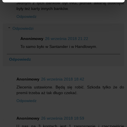
korzystania z ich usług.
Jednym z tych banków był ING, jednak awarią dotknięte
były też karty innych banków.
Odpowiedz
Odpowiedzi
Anonimowy
26 września 2018 21:22
To samo było w Santander i w Handlowym.
Odpowiedz
Anonimowy
26 września 2018 18:42
Zlecenia ustawione. Będą się robić. Szkoda tylko że do
premii trzeba aż tak długo czekać.
Odpowiedz
Anonimowy
26 września 2018 18:59
U nas na 3 kontach jest 1 zaproszenie i rzeczywiście