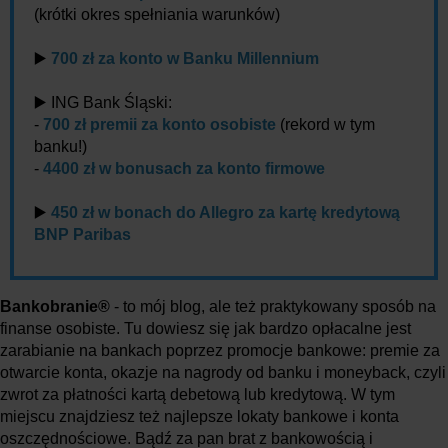
(krótki okres spełniania warunków)
▶️
700 zł za konto w Banku Millennium
▶️ ING Bank Śląski:
-
700 zł premii za konto osobiste
(rekord w tym
banku!)
-
4400 zł w bonusach za konto firmowe
▶️
450 zł w bonach do Allegro za kartę kredytową
BNP Paribas
Bankobranie®
- to mój blog, ale też praktykowany sposób na
finanse osobiste. Tu dowiesz się jak bardzo opłacalne jest
zarabianie na bankach poprzez promocje bankowe: premie za
otwarcie konta, okazje na nagrody od banku i moneyback, czyli
zwrot za płatności kartą debetową lub kredytową. W tym
miejscu znajdziesz też najlepsze lokaty bankowe i konta
oszczędnościowe. Bądź za pan brat z bankowością i