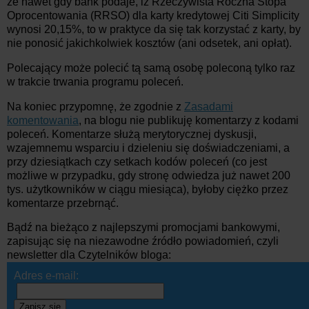
że nawet gdy bank podaje, iż Rzeczywista Roczna Stopa
Oprocentowania (RRSO) dla karty kredytowej Citi Simplicity
wynosi 20,15%, to w praktyce da się tak korzystać z karty, by
nie ponosić jakichkolwiek kosztów (ani odsetek, ani opłat).
Polecający może polecić tą samą osobę poleconą tylko raz
w trakcie trwania programu poleceń.
Na koniec przypomnę, że zgodnie z
Zasadami
komentowania
, na blogu nie publikuję komentarzy z kodami
poleceń. Komentarze służą merytorycznej dyskusji,
wzajemnemu wsparciu i dzieleniu się doświadczeniami, a
przy dziesiątkach czy setkach kodów poleceń (co jest
możliwe w przypadku, gdy stronę odwiedza już nawet 200
tys. użytkowników w ciągu miesiąca), byłoby ciężko przez
komentarze przebrnąć.
Bądź na bieżąco z najlepszymi promocjami bankowymi,
zapisując się na niezawodne źródło powiadomień, czyli
newsletter dla Czytelników bloga:
Adres e-mail:
Zapisz się