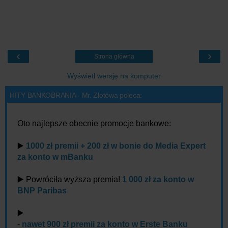
‹
›
Strona główna
Wyświetl wersję na komputer
HITY BANKOBRANIA - Mr. Złotówa poleca:
Oto najlepsze obecnie promocje bankowe:
▶️
1000 zł premii + 200 zł w bonie do Media Expert
za konto w mBanku
▶️ Powróciła wyższa premia!
1 000 zł za konto w
BNP Paribas
▶️
-
nawet 900 zł premii za konto w Erste Banku