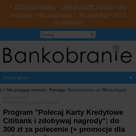
⭐
1200 zł od mBanku
⭐
1000 zł od BNP Paribas
⭐
900
zł od Erste
⭐
800 zł od Aliora
⭐
700 zł od ING
⭐
700 zł
od Millennium
▼
👉 Nie przegap nowości. Pomaga:
Bankobranie na WhatsAppie
20.09.2024
PROMOCJA ZAKOŃCZONA
Program "Polecaj Karty Kredytowe
Citibank i zdobywaj nagrody": do
300 zł za polecenie (+ promocje dla