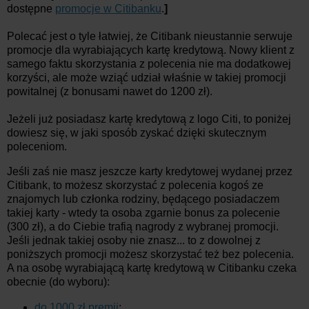
dostępne
promocje w Citibanku
.
]
Polecać jest o tyle łatwiej, że Citibank nieustannie serwuje
promocje dla wyrabiających kartę kredytową. Nowy klient z
samego faktu skorzystania z polecenia nie ma dodatkowej
korzyści, ale może wziąć udział właśnie w takiej promocji
powitalnej (z bonusami nawet do 1200 zł).
Jeżeli już posiadasz kartę kredytową z logo Citi, to poniżej
dowiesz się, w jaki sposób zyskać dzięki skutecznym
poleceniom.
Jeśli zaś nie masz jeszcze karty kredytowej wydanej przez
Citibank, to możesz skorzystać z polecenia kogoś ze
znajomych lub członka rodziny, będącego posiadaczem
takiej karty - wtedy ta osoba zgarnie bonus za polecenie
(300 zł), a do Ciebie trafią nagrody z wybranej promocji.
Jeśli jednak takiej osoby nie znasz... to z dowolnej z
poniższych promocji możesz skorzystać też bez polecenia.
A na osobę wyrabiającą kartę kredytową w Citibanku czeka
obecnie (do wyboru):
do 1000 zł premii
;