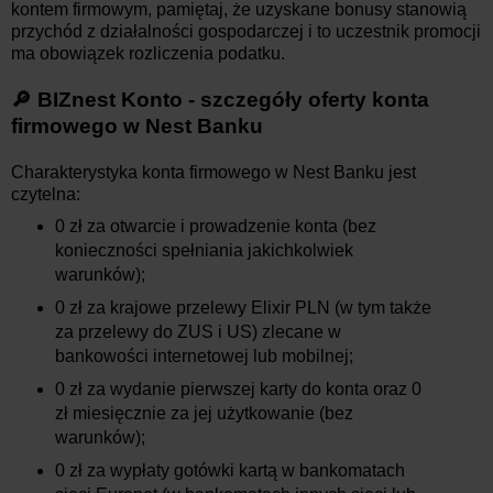
kontem firmowym, pamiętaj, że uzyskane bonusy stanowią
przychód z działalności gospodarczej i to uczestnik promocji
ma obowiązek rozliczenia podatku.
🔎 BIZnest Konto - szczegóły oferty konta
firmowego w Nest Banku
Charakterystyka konta firmowego w Nest Banku jest
czytelna:
0 zł za otwarcie i prowadzenie konta (bez
konieczności spełniania jakichkolwiek
warunków);
0 zł za krajowe przelewy Elixir PLN (w tym także
za przelewy do ZUS i US) zlecane w
bankowości internetowej lub mobilnej;
0 zł za wydanie pierwszej karty do konta oraz 0
zł miesięcznie za jej użytkowanie (bez
warunków);
0 zł za wypłaty gotówki kartą w bankomatach