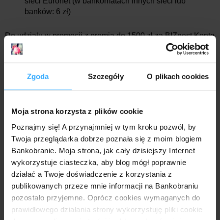
sieci Euronet (w bankomatach innych sieci lub
banków: 6 zł)
Do udziału w promocji z premią do 1500 zł za BIZnest Konto
kwalifikują wyłącznie wnioski złożone
na stronie promocji
.
Wówczas umowę z bankiem zawrzeć można na jeden z
poniższych sposobów:
Zgoda
Szczegóły
O plikach cookies
💻 przelewem weryfikacyjnym
z własnego
konta w innym banku (możliwe jest to jednak
wyłącznie z niektórych banków, do których
Moja strona korzysta z plików cookie
należą: Alior, ING Bank Śląski, mBank, Pekao,
PBS Bank, Santander Bank) - w tym przypadku
Poznajmy się! A przynajmniej w tym kroku pozwól, by
istotne jest, by dane przy przelewie idealnie
Twoja przeglądarka dobrze poznała się z moim blogiem
pasowały do tych, które wpiszesz we wniosku o
Bankobranie. Moja strona, jak cały dzisiejszy Internet
konto;
wykorzystuje ciasteczka, aby blog mógł poprawnie
🚚 za pośrednictwem kuriera
- wybierając tę
działać a Twoje doświadczenie z korzystania z
opcję, we wniosku możesz dodać adres miejsca
publikowanych przeze mnie informacji na Bankobraniu
podpisania umowy (inny niż zamieszkania czy
pozostało przyjemne. Oprócz cookies wymaganych do
korespondencyjny - może być to np. miejsce
prawidłowego działania strony wykorzystuję pliki cookie
swej pracy) lub