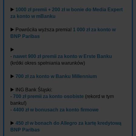
▶️
1000 zł premii + 200 zł w bonie do Media Expert
za konto w mBanku
▶️ Powróciła wyższa premia!
1 000 zł za konto w
BNP Paribas
▶️
-
nawet 900 zł premii za konto w Erste Banku
(krótki okres spełniania warunków)
▶️
700 zł za konto w Banku Millennium
▶️ ING Bank Śląski:
-
700 zł premii za konto osobiste
(rekord w tym
banku!)
-
4400 zł w bonusach za konto firmowe
▶️
450 zł w bonach do Allegro za kartę kredytową
BNP Paribas