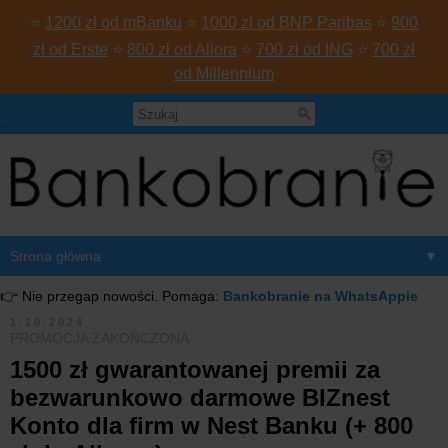
⭐
1200 zł od mBanku
⭐
1000 zł od BNP Paribas
⭐
900
zł od Erste
⭐
800 zł od Aliora
⭐
700 zł od ING
⭐
700 zł
od Millennium
▼
👉 Nie przegap nowości. Pomaga:
Bankobranie na WhatsAppie
1.10.2024
PROMOCJA ZAKOŃCZONA
1500 zł gwarantowanej premii za
bezwarunkowo darmowe BIZnest
Konto dla firm w Nest Banku (+ 800