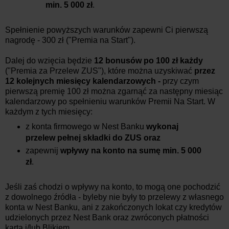
min. 5 000 zł
.
Spełnienie powyższych warunków zapewni Ci pierwszą
nagrodę - 300 zł ("Premia na Start").
Dalej do wzięcia będzie
12 bonusów po 100 zł każdy
("Premia za Przelew ZUS"), które można uzyskiwać
przez
12 kolejnych miesięcy kalendarzowych -
przy czym
pierwszą premię 100 zł można zgarnąć za następny miesiąc
kalendarzowy po spełnieniu warunków Premii Na Start. W
każdym z tych miesięcy:
z konta firmowego w Nest Banku
wykonaj
przelew pełnej składki do ZUS oraz
zapewnij
wpływy na konto na sumę min. 5 000
zł
.
Jeśli zaś chodzi o wpływy na konto, to mogą one pochodzić
z dowolnego źródła - byleby nie były to przelewy z własnego
konta w Nest Banku, ani z zakończonych lokat czy kredytów
udzielonych przez Nest Bank oraz zwróconych płatności
kartą i/lub Blikiem.