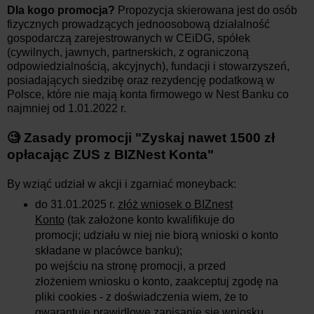
Dla kogo promocja?
Propozycja skierowana jest do osób
fizycznych prowadzących jednoosobową działalność
gospodarczą zarejestrowanych w CEiDG, spółek
(cywilnych, jawnych, partnerskich, z ograniczoną
odpowiedzialnością, akcyjnych), fundacji i stowarzyszeń,
posiadających siedzibę oraz rezydencję podatkową w
Polsce, które nie mają konta firmowego w Nest Banku co
najmniej od 1.01.2022 r.
🧐 Zasady promocji "Zyskaj nawet 1500 zł
opłacając ZUS z BIZNest Konta"
By wziąć udział w akcji i zgarniać moneyback:
do 31.01.2025 r.
złóż wniosek o BIZnest
Konto
(tak założone konto kwalifikuje do
promocji; udziału w niej nie biorą wnioski o konto
składane w placówce banku);
po wejściu na stronę promocji, a przed
złożeniem wniosku o konto, zaakceptuj zgodę na
pliki cookies - z doświadczenia wiem, że to
gwarantuje prawidłowe zapisanie się wniosku