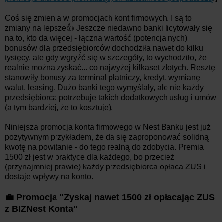
Coś się zmienia w promocjach kont firmowych. I są to
zmiany na lepsze👍 Jeszcze niedawno banki licytowały się
na to, kto da więcej - łączna wartość (potencjalnych)
bonusów dla przedsiębiorców dochodziła nawet do kilku
tysięcy, ale gdy wgryźć się w szczegóły, to wychodziło, że
realnie można zyskać... co najwyżej kilkaset złotych. Resztę
stanowiły bonusy za terminal płatniczy, kredyt, wymianę
walut, leasing. Dużo banki tego wymyślały, ale nie każdy
przedsiębiorca potrzebuje takich dodatkowych usług i umów
(a tym bardziej, że to kosztuje).
Niniejsza promocja konta firmowego w Nest Banku jest już
pozytywnym przykładem, że da się zaproponować solidną
kwotę na powitanie - do tego realną do zdobycia. Premia
1500 zł jest w praktyce dla każdego, bo przecież
(przynajmniej prawie) każdy przedsiębiorca opłaca ZUS i
dostaje wpływy na konto.
💼 Promocja "Zyskaj nawet 1500 zł opłacając ZUS
z BIZNest Konta"