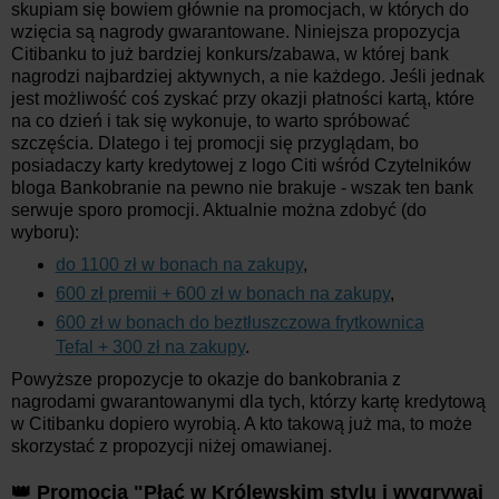
skupiam się bowiem głównie na promocjach, w których do
wzięcia są nagrody gwarantowane. Niniejsza propozycja
Citibanku to już bardziej konkurs/zabawa, w której bank
nagrodzi najbardziej aktywnych, a nie każdego. Jeśli jednak
jest możliwość coś zyskać przy okazji płatności kartą, które
na co dzień i tak się wykonuje, to warto spróbować
szczęścia. Dlatego i tej promocji się przyglądam, bo
posiadaczy karty kredytowej z logo Citi wśród Czytelników
bloga Bankobranie na pewno nie brakuje - wszak ten bank
serwuje sporo promocji. Aktualnie można zdobyć (do
wyboru):
do 1100 zł w bonach na zakupy
,
600 zł premii + 600 zł w bonach na zakupy
,
600 zł w bonach do
beztłuszczowa frytkownica
Tefal + 300 zł na zakupy
.
Powyższe propozycje to okazje do bankobrania z
nagrodami gwarantowanymi dla tych, którzy kartę kredytową
w Citibanku dopiero wyrobią. A kto takową już ma, to może
skorzystać z propozycji niżej omawianej.
👑 Promocja "Płać w Królewskim stylu i wygrywaj