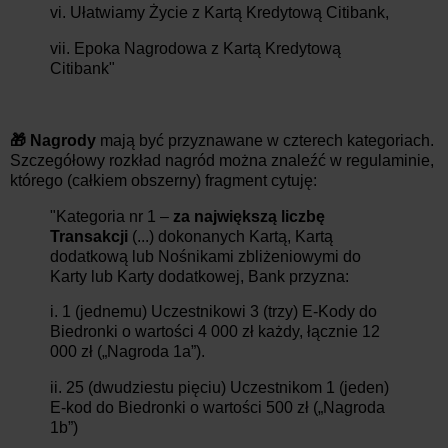
vi. Ułatwiamy Życie z Kartą Kredytową Citibank,
vii. Epoka Nagrodowa z Kartą Kredytową
Citibank"
🎁 Nagrody
mają być przyznawane w czterech kategoriach.
Szczegółowy rozkład nagród można znaleźć w regulaminie,
którego (całkiem obszerny) fragment cytuję:
"Kategoria nr 1 –
za największą liczbę
Transakcji
(...) dokonanych Kartą, Kartą
dodatkową lub Nośnikami zbliżeniowymi do
Karty lub Karty dodatkowej, Bank przyzna:
i. 1 (jednemu) Uczestnikowi 3 (trzy) E-Kody do
Biedronki o wartości 4 000 zł każdy, łącznie 12
000 zł („Nagroda 1a”).
ii. 25 (dwudziestu pięciu) Uczestnikom 1 (jeden)
E-kod do Biedronki o wartości 500 zł („Nagroda
1b”)