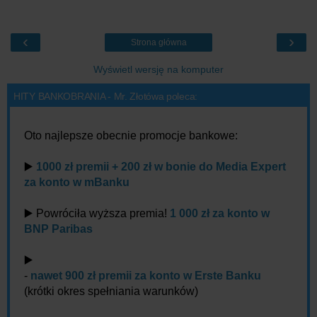
‹
›
Strona główna
Wyświetl wersję na komputer
HITY BANKOBRANIA - Mr. Złotówa poleca:
Oto najlepsze obecnie promocje bankowe:
▶️
1000 zł premii + 200 zł w bonie do Media Expert
za konto w mBanku
▶️ Powróciła wyższa premia!
1 000 zł za konto w
BNP Paribas
▶️
-
nawet 900 zł premii za konto w Erste Banku
(krótki okres spełniania warunków)