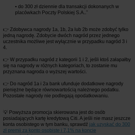
• do 300 zł dziennie dla transakcji dokonanych w
placówkach Poczty Polskiej S.A.."
👉 Zdobywca nagrody 1a, 1b, 2a lub 2b może zdobyć tylko
jedną nagrodę. Zdobycie dwóch nagród przez jednego
uczestnika możliwe jest wyłącznie w przypadku nagród 3 i
4.
👉 W przypadku nagród z kategorii 1 i 2, jeśli ktoś załapałby
się na nagrody w różnych kategoriach, to zostanie mu
przyznana nagroda o wyższej wartości.
👉 Do nagród 1a i 2a bank ufunduje dodatkowe nagrody
pieniężne będące równowartością należnego podatku.
Pozostałe nagrody nie podlegają opodatkowaniu.
💡 Powyższa promocja skierowana jest do osób
posiadających kartę kredytową Citi. A jeśli nie masz jeszcze
konta osobistego w tym banku, sprawdź
jak uzyskać do 300
zł premii za konto osobiste i 7,1% na koncie