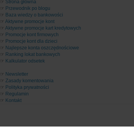
☞
Strona główna
☞
Przewodnik po blogu
☞
Baza wiedzy o bankowości
☞
Aktywne promocje kont
☞
Aktywne promocje kart kredytowych
☞
Promocje kont firmowych
☞
Promocje kont dla dzieci
☞
Najlepsze konta oszczędnościowe
☞
Ranking lokat bankowych
☞
Kalkulator odsetek
☞
Newsletter
☞
Zasady komentowania
☞
Polityka prywatności
☞
Regulamin
☞
Kontakt