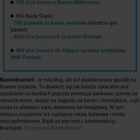
▶️
700 zł za konto w Banku Millennium
▶️ ING Bank Śląski:
-
700 zł premii za konto osobiste
(rekord w tym
banku!)
-
4400 zł w bonusach za konto firmowe
▶️
450 zł w bonach do Allegro za kartę kredytową
BNP Paribas
Bankobranie®
- to mój blog, ale też praktykowany sposób na
finanse osobiste. Tu dowiesz się jak bardzo opłacalne jest
zarabianie na bankach poprzez promocje bankowe: premie za
otwarcie konta, okazje na nagrody od banku i moneyback, czyli
zwrot za płatności kartą debetową lub kredytową. W tym
miejscu znajdziesz też najlepsze lokaty bankowe i konta
oszczędnościowe. Bądź za pan brat z bankowością i
finansami.
O czym jest Bankobranie?