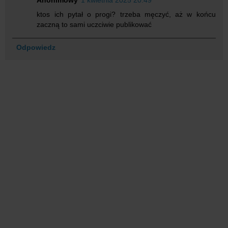
Anonimowy
1 kwietnia 2025 20:49
ktos ich pytał o progi? trzeba męczyć, aż w końcu
zaczną to sami uczciwie publikować
Odpowiedz