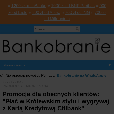
⭐
1200 zł od mBanku
⭐
1000 zł od BNP Paribas
⭐
900
zł od Erste
⭐
800 zł od Aliora
⭐
700 zł od ING
⭐
700 zł
od Millennium
▼
👉 Nie przegap nowości. Pomaga:
Bankobranie na WhatsAppie
23.01.2025
PROMOCJA ZAKOŃCZONA
Promocja dla obecnych klientów:
"Płać w Królewskim stylu i wygrywaj
z Kartą Kredytową Citibank"