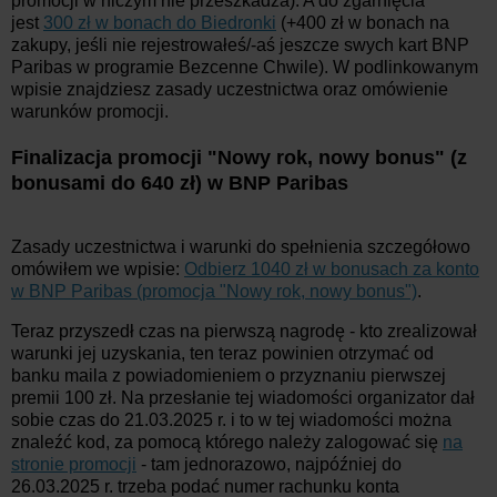
promocji w niczym nie przeszkadza). A do zgarnięcia
jest
300 zł w bonach do Biedronki
(+400 zł w bonach na
zakupy, jeśli nie rejestrowałeś/-aś jeszcze swych kart BNP
Paribas w programie Bezcenne Chwile). W podlinkowanym
wpisie znajdziesz zasady uczestnictwa oraz omówienie
warunków promocji.
Finalizacja promocji "Nowy rok, nowy bonus" (z
bonusami do 640 zł) w BNP Paribas
Zasady uczestnictwa i warunki do spełnienia szczegółowo
omówiłem we wpisie:
Odbierz 1040 zł w bonusach za konto
w BNP Paribas (promocja "Nowy rok, nowy bonus")
.
Teraz przyszedł czas na pierwszą nagrodę - kto zrealizował
warunki jej uzyskania, ten teraz powinien otrzymać od
banku maila z powiadomieniem o przyznaniu pierwszej
premii 100 zł. Na przesłanie tej wiadomości organizator dał
sobie czas do 21.03.2025 r. i to w tej wiadomości można
znaleźć kod, za pomocą którego należy zalogować się
na
stronie promocji
- tam jednorazowo, najpóźniej do
26.03.2025 r. trzeba podać numer rachunku konta