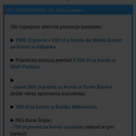
HITY BANKOBRANIA - Mr. Złotówa poleca:
Oto najlepsze obecnie promocje bankowe:
▶️
1000 zł premii + 200 zł w bonie do Media Expert
za konto w mBanku
▶️ Powróciła wyższa premia!
1 000 zł za konto w
BNP Paribas
▶️
-
nawet 900 zł premii za konto w Erste Banku
(krótki okres spełniania warunków)
▶️
700 zł za konto w Banku Millennium
▶️ ING Bank Śląski:
-
700 zł premii za konto osobiste
(rekord w tym
banku!)