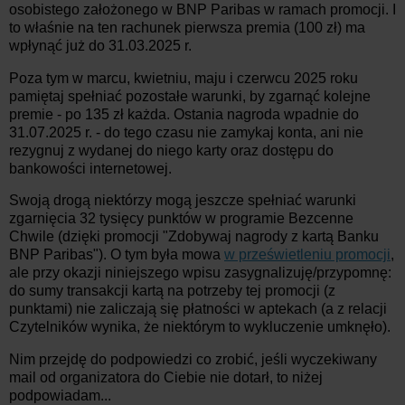
osobistego założonego w BNP Paribas w ramach promocji. I
to właśnie na ten rachunek pierwsza premia (100 zł) ma
wpłynąć już do 31.03.2025 r.
Poza tym w marcu, kwietniu, maju i czerwcu 2025 roku
pamiętaj spełniać pozostałe warunki, by zgarnąć kolejne
premie - po 135 zł każda. Ostania nagroda wpadnie do
31.07.2025 r. - do tego czasu nie zamykaj konta, ani nie
rezygnuj z wydanej do niego karty oraz dostępu do
bankowości internetowej.
Swoją drogą niektórzy mogą jeszcze spełniać warunki
zgarnięcia 32 tysięcy punktów w programie Bezcenne
Chwile (dzięki promocji "Zdobywaj nagrody z kartą Banku
BNP Paribas"). O tym była mowa
w prześwietleniu promocji
,
ale przy okazji niniejszego wpisu zasygnalizuję/przypomnę:
do sumy transakcji kartą na potrzeby tej promocji (z
punktami) nie zaliczają się płatności w aptekach (a z relacji
Czytelników wynika, że niektórym to wykluczenie umknęło).
Nim przejdę do podpowiedzi co zrobić, jeśli wyczekiwany
mail od organizatora do Ciebie nie dotarł, to niżej
podpowiadam...