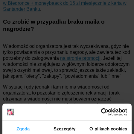
w Biedronce + moneybaack do 15 zł miesięcznie z kartą w
Santander Banku
.
Co zrobić w przypadku braku maila o
nagrodzie?
Wiadomość od organizatora jest tak wyczekiwaną, gdyż nie
tylko powiadamia o przyznaniu nagrody, ale zawiera też kod
potrzebny do zalogowania
na stronie promocji
. Jeżeli tej
wiadomości nie znajdujesz w głównym folderze odbiorczym
swej skrzynki mailowej, to sprawdź jeszcze takie zakładki,
jak spam, "oferty", "zakupy", "powiadomienia" lub "inne".
W sytuacji gdy jednak i tam nie ma wiadomości od
organizatora, to pozostanie zgłoszenie reklamacji (brak
otrzymania wiadomości nie musi bowiem oznaczać
niespełnienia warunków czy błędów w raportowaniu na linii
bank-organizator promocji, a może być efektem działania
programów antyspamowych operatorów skrzynek
mailowych). Proces reklamacyjny opisuje
regulamin
Zgoda
Szczegóły
O plikach cookies
promocji
: