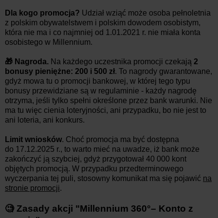
Dla kogo promocja?
Udział wziąć może osoba pełnoletnia
z polskim obywatelstwem i polskim dowodem osobistym,
która nie ma i co najmniej od 1.01.2021 r. nie miała konta
osobistego w Millennium.
🎁 Nagroda.
Na każdego uczestnika promocji czekają
2
bonusy pieniężne: 200 i 500 zł
. To nagrody gwarantowane,
gdyż mowa tu o promocji bankowej, w której tego typu
bonusy przewidziane są w regulaminie - każdy nagrodę
otrzyma, jeśli tylko spełni określone przez bank warunki. Nie
ma tu więc cienia loteryjności, ani przypadku, bo nie jest to
ani loteria, ani konkurs.
Limit wniosków
. Choć promocja ma być dostępna
do 17.12.2025 r., to warto mieć na uwadze, iż bank może
zakończyć ją szybciej, gdyż przygotował 40 000 kont
objętych promocją. W przypadku przedterminowego
wyczerpania tej puli, stosowny komunikat ma się pojawić
na
stronie promocji
.
🧐 Zasady akcji "Millennium 360°– Konto z