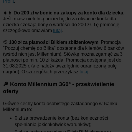
Profit
.
👧👦 Do 200 zł w bonie na zakupy za konto dla dziecka
.
Jeśli masz nieletnią pociechę, to za otwarcie konta dla
dziecka czekają bony o wartości do 200 zł. Tę promocję
szczegółowo omawiam
tutaj
.
💯
100 zł za płatności Blikiem zbliżeniowym
. Promocja
"Poczuj chemię do Blika" dostępna dla klientów 6 banków
(wśród nich jest Millennium). Stówkę można zgarnąć za 3
płatności po min. 10 zł każda. Promocja dostępna jest do
31.08.2025 r. (ale należy uwzględnić ograniczoną pulę
nagród). O szczegółach przeczytasz
tutaj
.
🔎 Konto Millennium 360º - prześwietlenie
oferty
Główne cechy konta osobistego zakładanego w Banku
Millennium to:
0 zł za prowadzenie konta (bez konieczności
spełniania jakichkolwiek warunków);