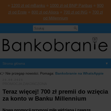
⭐
1200 zł od mBanku
⭐
1000 zł od BNP Paribas
⭐
900
zł od Erste
⭐
800 zł od Aliora
⭐
700 zł od ING
⭐
700 zł
od Millennium
▼
👉 Nie przegap nowości. Pomaga:
Bankobranie na WhatsAppie
20.08.2025
PROMOCJA ZAKOŃCZONA
Teraz więcej! 700 zł premii do wzięcia
za konto w Banku Millennium
Nowa promocji przynosi mile widzianą i zawsze