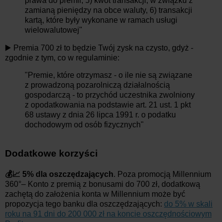
prawa do premii, 5) kwot transakcji, w związku z
zamianą pieniędzy na obce waluty, 6) transakcji
kartą, które były wykonane w ramach usługi
wielowalutowej"
▶️ Premia 700 zł to będzie Twój zysk na czysto, gdyż -
zgodnie z tym, co w regulaminie:
"Premie, które otrzymasz - o ile nie są związane
z prowadzoną pozarolniczą działalnością
gospodarczą - to przychód uczestnika zwolniony
z opodatkowania na podstawie art. 21 ust. 1 pkt
68 ustawy z dnia 26 lipca 1991 r. o podatku
dochodowym od osób fizycznych"
Dodatkowe korzyści
💰📈 5% dla oszczędzających
. Poza promocją Millennium
360°– Konto z premią z bonusami do 700 zł, dodatkową
zachętą do założenia konta w Millennium może być
propozycja tego banku dla oszczędzających:
do 5% w skali
roku na 91 dni do 200 000 zł na koncie oszczędnościowym