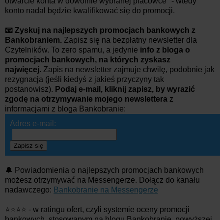
otwarcie konta w dowolnie wybranej placówce
" - wtedy
konto nadal będzie kwalifikować się do promocji.
📧 Zyskuj na najlepszych promocjach bankowych z
Bankobraniem.
Zapisz się na bezpłatny newsletter dla
Czytelników. To zero spamu, a jedynie
info z bloga o
promocjach bankowych, na których zyskasz
najwięcej.
Zapis na newsletter zajmuje chwilę, podobnie jak
rezygnacja (jeśli kiedyś z jakieś przyczyny tak
postanowisz).
Podaj e-mail, kliknij zapisz, by wyrazić
zgodę na otrzymywanie mojego newslettera
z
informacjami z bloga Bankobranie:
Adres e-mail:
Zapisz się
🔔 Powiadomienia o najlepszych promocjach bankowych
możesz otrzymywać na Messengerze. Dołącz do kanału
nadawczego:
Bankobranie na Messengerze
⭐⭐⭐⭐ - w ratingu ofert, czyli systemie oceny promocji
bankowych, stosowanym na blogu Bankobranie, powyższej