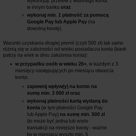
wykonując przelew z własnego konta
w innym banku
oraz
wykonaj min. 1 płatność
za pomocą
Google Pay lub Apple Pay
(na
dowolną kwotę).
Warunki uzyskania drugiej premii (czyli 500 zł) tak samo
różnią się w zależności od wieku posiadacza konta (bank
patrzy na wiek w dniu założenia konta):
w przypadku osób w wieku 26+
, w każdym z 3
miesięcy następujących po miesiącu otwarcia
konta:
zapewnij wpływ(y) na konto na
sumę min. 3 000 zł
oraz
wykonaj płatności kartą wydaną do
konta
(w tym płatności Google Pay
lub Apple Pay)
na sumę min. 500 zł
(to może być jedna lub wiele
transakcji na mniejsze kwoty - ważne
by w miesiącu wyszło min. 5