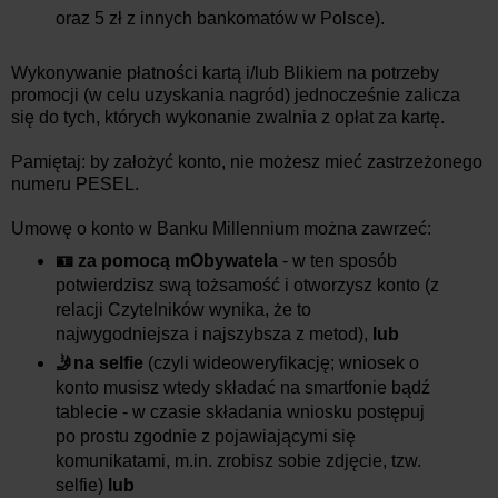
oraz 5 zł z innych bankomatów w Polsce).
Wykonywanie płatności kartą i/lub Blikiem na potrzeby
promocji (w celu uzyskania nagród) jednocześnie zalicza
się do tych, których wykonanie zwalnia z opłat za kartę.
Pamiętaj: by założyć konto, nie możesz mieć zastrzeżonego
numeru PESEL.
Umowę o konto w Banku Millennium można zawrzeć:
🪪 za pomocą mObywatela
- w ten sposób
potwierdzisz swą tożsamość i otworzysz konto (z
relacji Czytelników wynika, że to
najwygodniejsza i najszybsza z metod),
lub
🤳na selfie
(czyli wideoweryfikację; wniosek o
konto musisz wtedy składać na smartfonie bądź
tablecie - w czasie składania wniosku postępuj
po prostu zgodnie z pojawiającymi się
komunikatami, m.in. zrobisz sobie zdjęcie, tzw.
selfie)
lub