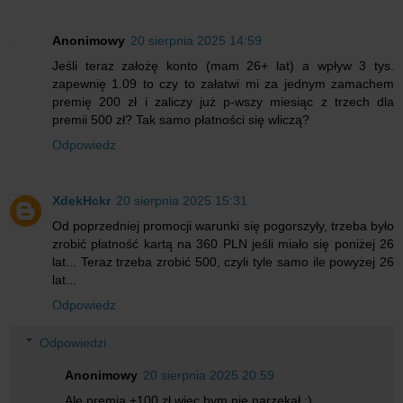
Anonimowy
20 sierpnia 2025 14:59
Jeśli teraz założę konto (mam 26+ lat) a wpływ 3 tys.
zapewnię 1.09 to czy to załatwi mi za jednym zamachem
premię 200 zł i zaliczy już p-wszy miesiąc z trzech dla
premii 500 zł? Tak samo płatności się wliczą?
Odpowiedz
XdekHckr
20 sierpnia 2025 15:31
Od poprzedniej promocji warunki się pogorszyły, trzeba było
zrobić płatność kartą na 360 PLN jeśli miało się poniżej 26
lat... Teraz trzeba zrobić 500, czyli tyle samo ile powyżej 26
lat...
Odpowiedz
Odpowiedzi
Anonimowy
20 sierpnia 2025 20:59
Ale premia +100 zł więc bym nie narzekał ;)