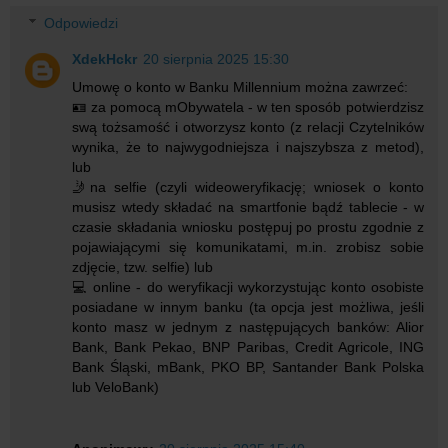
Odpowiedzi
XdekHckr
20 sierpnia 2025 15:30
Umowę o konto w Banku Millennium można zawrzeć:
🪪 za pomocą mObywatela - w ten sposób potwierdzisz
swą tożsamość i otworzysz konto (z relacji Czytelników
wynika, że to najwygodniejsza i najszybsza z metod),
lub
🤳na selfie (czyli wideoweryfikację; wniosek o konto
musisz wtedy składać na smartfonie bądź tablecie - w
czasie składania wniosku postępuj po prostu zgodnie z
pojawiającymi się komunikatami, m.in. zrobisz sobie
zdjęcie, tzw. selfie) lub
💻 online - do weryfikacji wykorzystując konto osobiste
posiadane w innym banku (ta opcja jest możliwa, jeśli
konto masz w jednym z następujących banków: Alior
Bank, Bank Pekao, BNP Paribas, Credit Agricole, ING
Bank Śląski, mBank, PKO BP, Santander Bank Polska
lub VeloBank)