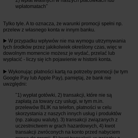
2) wpłat własnych w naszych placówkach lub
wpłatomatach"
Tylko tyle. A to oznacza, że warunki promocji spełni np.
przelew z własnego konta w innym banku.
▶️ W przypadku wpływów nie ma wymogu utrzymywania
tych środków przez jakikolwiek określony czas, więc w
dowolnym momencie możesz je wydać, przelać lub
wypłacić - liczy się ich pojawienie w historii konta.
▶️ Wykonując płatności kartą na potrzeby promocji (w tym
Google Pay lub Apple Pay), pamiętaj, że bank nie
uwzględni:
"1) wypłat gotówki, 2) transakcji, które nie są
zapłatą za towary czy usługi, w tym m.in.
przelewów BLIK na telefon, płatności w celu
skorzystania z naszych innych usług i produktów
(np. zakupu waluty). 3) transakcji związanych z
uczestnictwem w grach hazardowych, 4) kwot
transakcji zwróconych na konto przed nabyciem