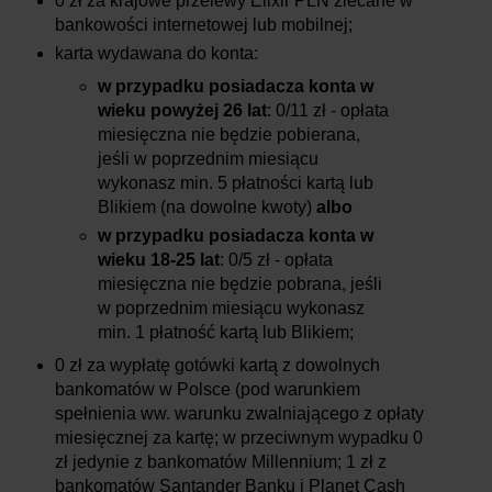
0 zł za krajowe przelewy Elixir PLN zlecane w
bankowości internetowej lub mobilnej;
karta wydawana do konta:
w przypadku posiadacza konta w
wieku powyżej 26 lat
: 0/11 zł - opłata
miesięczna nie będzie pobierana,
jeśli w poprzednim miesiącu
wykonasz min. 5 płatności kartą lub
Blikiem (na dowolne kwoty)
albo
w przypadku posiadacza konta w
wieku 18-25 lat
: 0/5 zł - opłata
miesięczna nie będzie pobrana, jeśli
w poprzednim miesiącu wykonasz
min. 1 płatność kartą lub Blikiem;
0 zł za wypłatę gotówki kartą z dowolnych
bankomatów w Polsce (pod warunkiem
spełnienia ww. warunku zwalniającego z opłaty
miesięcznej za kartę; w przeciwnym wypadku 0
zł jedynie z bankomatów Millennium; 1 zł z
bankomatów Santander Banku i Planet Cash