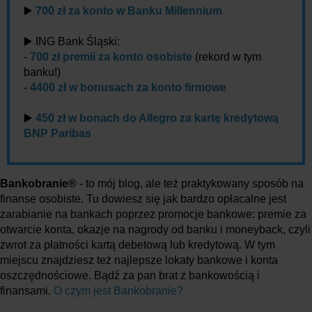
▶️
700 zł za konto w Banku Millennium
▶️ ING Bank Śląski:
-
700 zł premii za konto osobiste
(rekord w tym
banku!)
-
4400 zł w bonusach za konto firmowe
▶️
450 zł w bonach do Allegro za kartę kredytową
BNP Paribas
Bankobranie®
- to mój blog, ale też praktykowany sposób na
finanse osobiste. Tu dowiesz się jak bardzo opłacalne jest
zarabianie na bankach poprzez promocje bankowe: premie za
otwarcie konta, okazje na nagrody od banku i moneyback, czyli
zwrot za płatności kartą debetową lub kredytową. W tym
miejscu znajdziesz też najlepsze lokaty bankowe i konta
oszczędnościowe. Bądź za pan brat z bankowością i
finansami.
O czym jest Bankobranie?