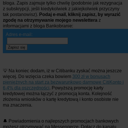
bloga. Zapis zajmuje tylko chwilę (podobnie jak rezygnacja
z subskrypcji, jeśli kiedykolwiek z jakiejkolwiek przyczyny
tak postanowisz).
Podaj e-mail, kliknij zapisz, by wyrazić
zgodę na otrzymywanie mojego newslettera
z
informacjami z bloga Bankobranie:
Adres e-mail:
Zapisz się
💡 Na koniec dodam, iż w Citibanku zyskać można jeszcze
więcej. Do wzięcia czeka bowiem
300 zł w bonusach
pieniężnych na start za bezwarunkowo darmowe CitiKonto i
6,4% dla oszczędności
. Powyższą promocję karty
kredytowej można łączyć z promocją konta. Kolejność
złożenia wniosków o kartę kredytową i konto osobiste nie
ma znaczenia.
🔔 Powiadomienia o najlepszych promocjach bankowych
możesz otrzymywać na Messengerze. Dołącz do kanału