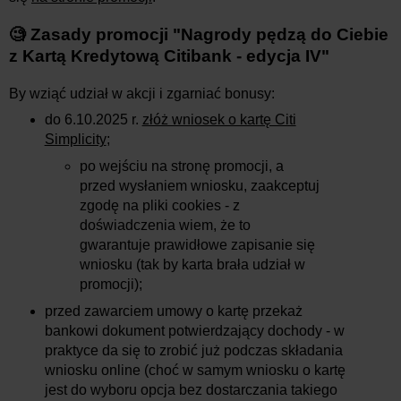
🧐 Zasady promocji "
Nagrody pędzą do Ciebie
z Kartą Kredytową Citibank - edycja IV
"
By wziąć udział w akcji i zgarniać bonusy:
do 6.10.2025
r.
złóż wniosek o kartę Citi
Simplicity
;
po wejściu na stronę promocji, a
przed wysłaniem wniosku, zaakceptuj
zgodę na pliki cookies - z
doświadczenia wiem, że to
gwarantuje prawidłowe zapisanie się
wniosku (tak by karta brała udział w
promocji);
przed zawarciem umowy o kartę przekaż
bankowi dokument potwierdzający dochody - w
praktyce da się to zrobić już podczas składania
wniosku online (choć w samym wniosku o kartę
jest do wyboru opcja bez dostarczania takiego