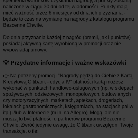
spełnienia warunków uzyskania nagrody, a punkty zostaną
naliczone w ciągu 30 dni od tej wiadomości. Punkty mają
mieć ważność przez 6 miesięcy od dnia ich przyznania -
będzie to czas na wymianę na nagrody z katalogu programu
Bezcenne Chwile.
Do dnia przyznania każdej z nagród (premii, jak i punktów)
posiadaj aktywną kartę wyrobioną w promocji oraz nie
wypowiadaj umowy.
💡 Przydatne informacje i ważne wskazówki
👉 Na potrzeby promocji "Nagrody pędzą do Ciebie z Kartą
Kredytową Citibank - edycja IV" płatności kartą możesz
wykonać w punktach handlowo-usługowych (np. w sklepach
spożywczych, odzieżowych, monopolowych, budowlanych
czy motoryzacyjnych, marketach, aptekach, drogeriach,
lokalach gastronomicznych, księgarniach, na stacjach paliw
itp.) i/lub w Internecie (m.in. na Allegro). Mogą, ale nie
muszą to być płatności u partnerów programu Bezcenne
Chwile. Zwróć jedynie uwagę, że Citibank uwzględni Twoje
transakcje, o ile: