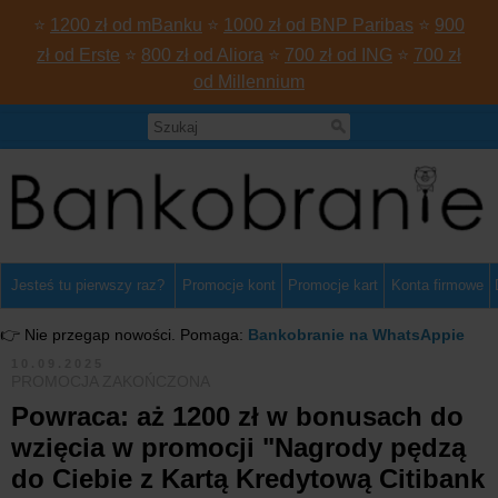
⭐
1200 zł od mBanku
⭐
1000 zł od BNP Paribas
⭐
900
zł od Erste
⭐
800 zł od Aliora
⭐
700 zł od ING
⭐
700 zł
od Millennium
Jesteś tu pierwszy raz?
Promocje kont
Promocje kart
Konta firmowe
👉 Nie przegap nowości. Pomaga:
Bankobranie na WhatsAppie
10.09.2025
PROMOCJA ZAKOŃCZONA
Powraca: aż 1200 zł w bonusach do
wzięcia w promocji "Nagrody pędzą
do Ciebie z Kartą Kredytową Citibank