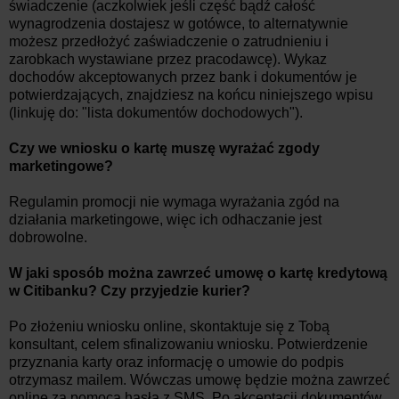
świadczenie (aczkolwiek jeśli część bądź całość
wynagrodzenia dostajesz w gotówce, to alternatywnie
możesz przedłożyć zaświadczenie o zatrudnieniu i
zarobkach wystawiane przez pracodawcę). Wykaz
dochodów akceptowanych przez bank i dokumentów je
potwierdzających, znajdziesz na końcu niniejszego wpisu
(linkuję do: "lista dokumentów dochodowych").
Czy we wniosku o kartę muszę wyrażać zgody
marketingowe?
Regulamin promocji nie wymaga wyrażania zgód na
działania marketingowe, więc ich odhaczanie jest
dobrowolne.
W jaki sposób można zawrzeć umowę o kartę kredytową
w Citibanku? Czy przyjedzie kurier?
Po złożeniu wniosku online, skontaktuje się z Tobą
konsultant, celem sfinalizowaniu wniosku. Potwierdzenie
przyznania karty oraz informację o umowie do podpis
otrzymasz mailem. Wówczas umowę będzie można zawrzeć
online za pomocą hasła z SMS. Po akceptacji dokumentów,