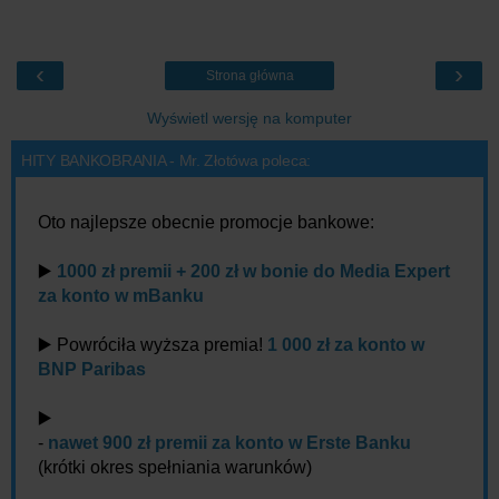
‹
›
Strona główna
Wyświetl wersję na komputer
HITY BANKOBRANIA - Mr. Złotówa poleca:
Oto najlepsze obecnie promocje bankowe:
▶️
1000 zł premii + 200 zł w bonie do Media Expert
za konto w mBanku
▶️ Powróciła wyższa premia!
1 000 zł za konto w
BNP Paribas
▶️
-
nawet 900 zł premii za konto w Erste Banku
(krótki okres spełniania warunków)