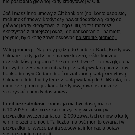
nie posiadała głównej karty kredytowej w Citi.
Jeśli masz inne umowy z Citibankiem (np. konto osobiste,
rachunek firmowy, kredyt czy nawet dodatkową kartę do
głównej karty kredytowej z logo Citi), to też możesz
skorzystać z niniejszej okazji do bankobrania - pamiętaj
jedynie, by o kartę zawnioskować
na stronie promocji
.
W tej promocji "Nagrody pędzą do Ciebie z Kartą Kredytową
Citibank - edycja IV" nie ma wykluczeń, jeśli chodzi o
uczestników programu "Bezcenne Chwile". Bez względu na
to, czy bierzesz w nim udział np. z kartą wydaną przez inny
bank albo było Ci dane brać udział z inną kartą kredytową
Citibanku lub choćby teraz z kartą wydaną do CitiKonta, to z
niniejszej promocji z kartą kredytową również możesz
skorzystać i punkty dostaniesz.
Limit uczestników
. Promocja ma być dostępna do
6.10.2025 r., ale może zakończyć się wcześniej w
przypadku wyczerpania puli 2 000 zawartych umów o kartę
w niniejszej promocji. Ta liczba ma być monitorowana i w
przypadku jej wyczerpania stosowna informacja pojawi
się
na stronie promocji
.