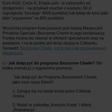
Euro AGD, Circle K, Empik.com - w zależności od
dostępności - na przykład voucher o wartości 50 zł
najczęściej "kosztuje" 4000 punktów) lub bilety do kina (taki
bilet "wyceniono" na 800 punktów).
Wcześniej program funkcjonował pod nazwą Mastercard
Priceless Specials. Bezcenne Chwile to jego kontynuacja.
Punkty można też zbierać w ofertach specjalnych oraz na
powitanie. I na te punkty jest teraz okazja w Citibanku.
Sprawdź:
Bezcenne Chwile - co to jest i jak działa program
Mastercard
.
👉
Jak dołączyć do programu Bezcenne Chwile?
Oto
krótka instrukcja z regulaminu promocji:
"Jak dołączyć do Programu Bezcenne® Chwile,
jako nasz nowy Klient?
1. Zaloguj się na swoje konto przez Citibank
Online.
2. Wejdź w zakładkę „Korzyści Karty” i kliknij
„Rejestracja”.