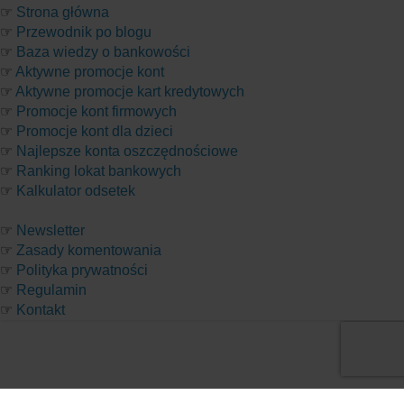
☞
Strona główna
☞
Przewodnik po blogu
☞
Baza wiedzy o bankowości
☞
Aktywne promocje kont
☞
Aktywne promocje kart kredytowych
☞
Promocje kont firmowych
☞
Promocje kont dla dzieci
☞
Najlepsze konta oszczędnościowe
☞
Ranking lokat bankowych
☞
Kalkulator odsetek
☞
Newsletter
☞
Zasady komentowania
☞
Polityka prywatności
☞
Regulamin
☞
Kontakt