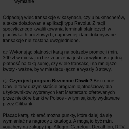
wymianie"
Odpadają więc transakcje w kasynach, czy u bukmacherów,
a także doładowania aplikacji typu Revolut. Z racji
specyficznego kwalifikowania terminali płatniczych w
placówkach pocztowych, najpewniej i tam dokonywane
transakcje nie zostaną uwzględnione.
👉 Wykonując płatności kartą na potrzeby promocji (min.
300 zł w miesiącu) bez znaczenia jest czy wykonasz jedną
płatność na taką sumę, czy wiele transakcji na mniejsze
kwoty - ważne, by w miesiącu łącznie wyszły 3 stówy.
👉
Czym jest program Bezcenne Chwile?
Bezcenne
Chwile to w dużym skrócie program lojalnościowy dla
użytkowników wybranych kart Mastercard oferowanych
przez niektóre banki w Polsce - w tym są karty wydawane
przez Citibank.
Płacąc kartą, zbierać można punkty, które dalej da się
wymieniać na nagrody z katalogu. A mogą to być m.in.
vouchery na zakupy (np. Allegro, Carrefour, Decathlon, RTV