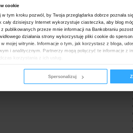
ów cookie
j w tym kroku pozwól, by Twoja przeglądarka dobrze poznała si
k cały dzisiejszy Internet wykorzystuje ciasteczka, aby blog mó
 z publikowanych przeze mnie informacji na Bankobraniu pozos
łowego działania strony wykorzystuję pliki cookie do spersonal
 w mojej witrynie. Informacje o tym, jak korzystasz z bloga, u
ym i analitycznym. Partnerzy mogą połączyć te informacje z 
dczas korzystania z ich usług.
Spersonalizuj
Z