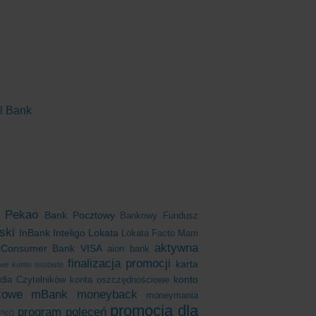
al Bank
 Pekao
Bank Pocztowy
Bankowy Fundusz
ski
InBank
Inteligo
Lokata
Lokata Facto
Mam
aktywna
 Consumer Bank
VISA
aion bank
finalizacja promocji
karta
we konto osobiste
konto
dla Czytelników
konta oszczędnościowe
kowe
mBank
moneyback
moneymania
promocja dla
program poleceń
 PKO