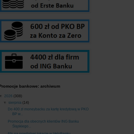
Promocje bankowe: archiwum
▼
2026
(308)
▼
sierpnia
(14)
Do 400 zł moneybacku za kartę kredytową w PKO
BP w...
Promocja dla obecnych klientów ING Banku
Śląskiego...
6% na powitalnej lokacie w VeloBanku