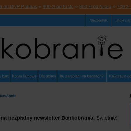
zł od BNP Paribas
⭐
900 zł od Erste
⭐
800 zł od Aliora
⭐
700 zł
Niezbędnik
Moje nar
 kart
Konta firmowe
Dla dzieci
Ile zarabiam na bankach?
Kalkulator o
hatsAppie
 na bezpłatny newsletter Bankobrania.
Świetnie!