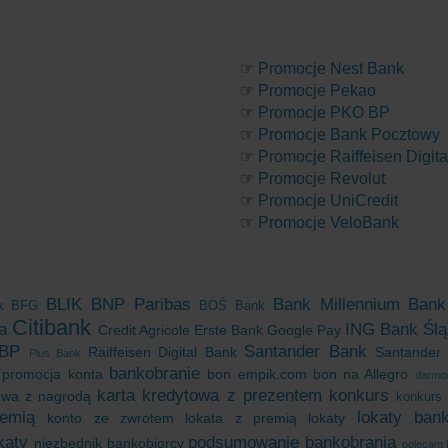
☞
Promocje Nest Bank
☞
Promocje Pekao
☞
Promocje PKO BP
☞
Promocje Bank Pocztowy
☞
Promocje Raiffeisen Digit
☞
Promocje Revolut
☞
Promocje UniCredit
☞
Promocje VeloBank
BLIK
BNP Paribas
Bank Millennium
Bank
k
BFG
BOŚ Bank
Citibank
a
ING Bank Ślą
Credit Agricole
Erste Bank
Google Pay
BP
Santander Bank
Raiffeisen Digital Bank
Santander
Plus Bank
bankobranie
 promocja konta
bon empik.com
bon na Allegro
darmo
karta kredytowa z prezentem
konkurs
towa z nagrodą
konkurs 
emią
lokaty ban
konto ze zwrotem
lokata z premią
lokaty
katy
podsumowanie bankobrania
niezbędnik bankobiorcy
polecam