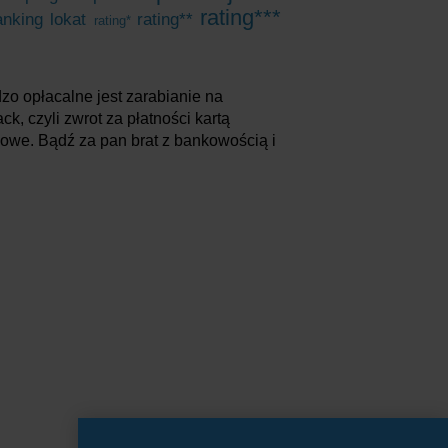
rating***
anking lokat
rating**
rating*
dzo opłacalne jest zarabianie na
, czyli zwrot za płatności kartą
iowe. Bądź za pan brat z bankowością i