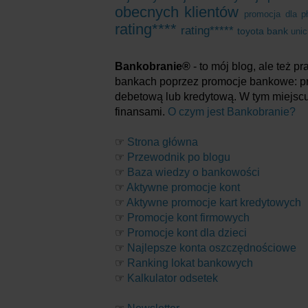
obecnych klientów
promocja dla p
rating****
rating*****
toyota bank
unic
Bankobranie®
- to mój blog, ale też 
bankach poprzez promocje bankowe: prem
debetową lub kredytową. W tym miejscu
finansami.
O czym jest Bankobranie?
☞
Strona główna
☞
Przewodnik po blogu
☞
Baza wiedzy o bankowości
☞
Aktywne promocje kont
☞
Aktywne promocje kart kredytowych
☞
Promocje kont firmowych
☞
Promocje kont dla dzieci
☞
Najlepsze konta oszczędnościowe
☞
Ranking lokat bankowych
☞
Kalkulator odsetek