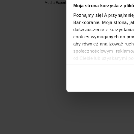
Media Expert....
Moja strona korzysta z plik
Poznajmy się! A przynajmnie
Bankobranie. Moja strona, ja
doświadczenie z korzystania
cookies wymaganych do prawid
aby również analizować ruch
społecznościowym, reklamow
od Ciebie lub uzyskanymi po