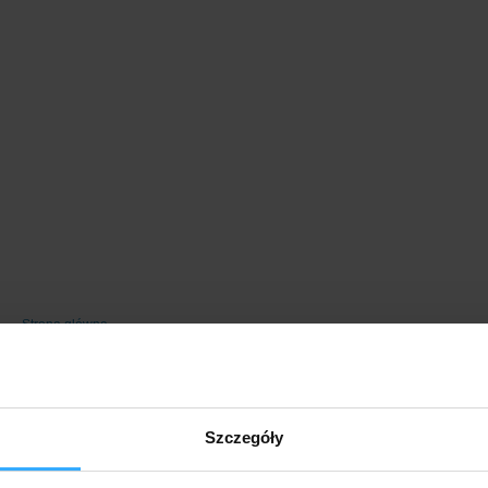
Strona główna
Szczegóły
o usług w mBanku (+ 5,3% dla oszczędności)
nie było! Na start czeka premia pieniężna do 1 000 zł oraz bon 200 zł do