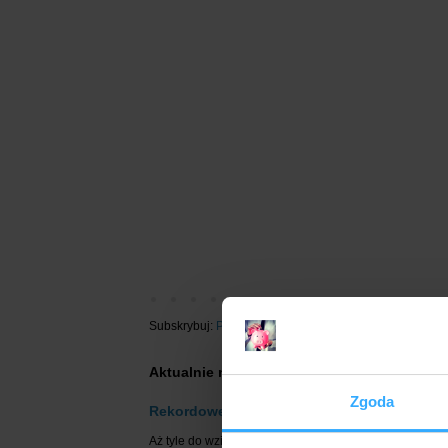
Subskrybuj:
Posty (Atom)
Aktualnie najpopularniejsza promocja:
Zgoda
Rekordowe 1200 zł w bonusach za eKonto d
Aż tyle do wzięcia za konto osobiste w mBanku jeszcze 