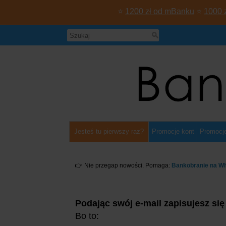
⭐
1200 zł od mBanku
⭐
1000 
Jesteś tu pierwszy raz?
Promocje kont
Promocje
👉 Nie przegap nowości. Pomaga:
Bankobranie na W
Podając swój e-mail zapisujesz się
Bo to: