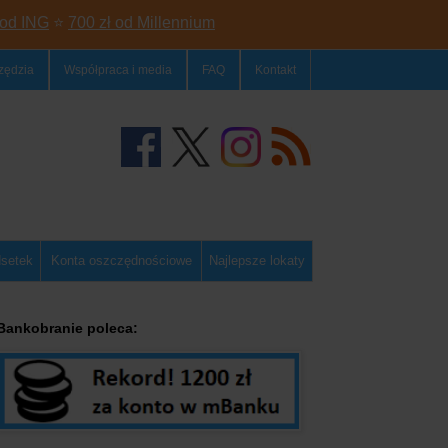
 od ING
⭐
700 zł od Millennium
zędzia
Współpraca i media
FAQ
Kontakt
dsetek
Konta oszczędnościowe
Najlepsze lokaty
Bankobranie poleca: