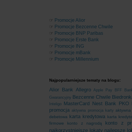
☞
Promocje Alior
☞
Promocje Bezcenne Chwile
☞
Promocje BNP Paribas
☞
Promocje Erste Bank
☞
Promocje ING
☞
Promocje mBank
☞
Promocje Millennium
Najpopularniejsze tematy na blogu:
Alior Bank
Allegro
Apple Pay
BFF Ban
Bezcenne Chwile
Biedronk
Gwarancyjny
MasterCard
Nest Bank
PKO 
Inteligo
promocja
aktywna
aktywna promocja karty
karta kredytowa
debetowa
karta kredy
konto z pr
firmowe
konto z nagrodą
najkorzystniejsze lokaty
najlepsze lo