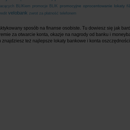
r
promocyjne oprocentowanie lokaty
łacących BLIKiem
promocje BLIK
velobank
redit
zwrot za płatność telefonem
praktykowany sposób na finanse osobiste. Tu dowiesz się jak bar
ie za otwarcie konta, okazje na nagrody od banku i moneyback
 znajdziesz też najlepsze lokaty bankowe i konta oszczędnośc