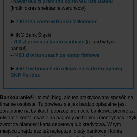
-
nawet 900 zł premii za konto w Erste Banku
(krótki okres spełniania warunków)
▶️
700 zł za konto w Banku Millennium
▶️ ING Bank Śląski:
-
700 zł premii za konto osobiste
(rekord w tym
banku!)
-
4400 zł w bonusach za konto firmowe
▶️
450 zł w bonach do Allegro za kartę kredytową
BNP Paribas
Bankobranie®
- to mój blog, ale też praktykowany sposób na
finanse osobiste. Tu dowiesz się jak bardzo opłacalne jest
zarabianie na bankach poprzez promocje bankowe: premie za
otwarcie konta, okazje na nagrody od banku i moneyback, czyli
zwrot za płatności kartą debetową lub kredytową. W tym
miejscu znajdziesz też najlepsze lokaty bankowe i konta