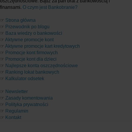
oszczędnościowe. Bądź za pan brat z bankowością i
finansami.
O czym jest Bankobranie?
☞
Strona główna
☞
Przewodnik po blogu
☞
Baza wiedzy o bankowości
☞
Aktywne promocje kont
☞
Aktywne promocje kart kredytowych
☞
Promocje kont firmowych
☞
Promocje kont dla dzieci
☞
Najlepsze konta oszczędnościowe
☞
Ranking lokat bankowych
☞
Kalkulator odsetek
☞
Newsletter
☞
Zasady komentowania
☞
Polityka prywatności
☞
Regulamin
☞
Kontakt