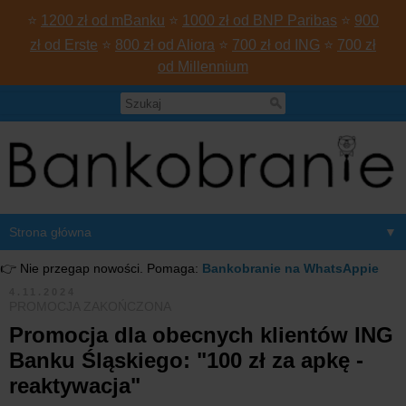
⭐
1200 zł od mBanku
⭐
1000 zł od BNP Paribas
⭐
900
zł od Erste
⭐
800 zł od Aliora
⭐
700 zł od ING
⭐
700 zł
od Millennium
▼
👉 Nie przegap nowości. Pomaga:
Bankobranie na WhatsAppie
4.11.2024
PROMOCJA ZAKOŃCZONA
Promocja dla obecnych klientów ING
Banku Śląskiego: "100 zł za apkę -
reaktywacja"