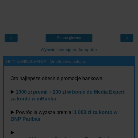
‹
›
Strona główna
Wyświetl wersję na komputer
HITY BANKOBRANIA - Mr. Złotówa poleca:
Oto najlepsze obecnie promocje bankowe:
▶️
1000 zł premii + 200 zł w bonie do Media Expert
za konto w mBanku
▶️ Powróciła wyższa premia!
1 000 zł za konto w
BNP Paribas
▶️