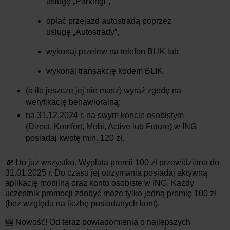
usługę „Parkingi”,
opłać przejazd autostradą poprzez
usługę „Autostrady”,
wykonaj przelew na telefon BLIK lub
wykonaj transakcję kodem BLIK.
(o ile jeszcze jej nie masz) wyraź zgodę na
weryfikację behawioralną;
na 31.12.2024 r. na swym koncie osobistym
(Direct, Komfort, Mobi, Active lub Future) w ING
posiadaj kwotę min. 120 zł.
💸 I to już wszystko. Wypłata premii 100 zł przewidziana do
31.01.2025 r. Do czasu jej otrzymania posiadaj aktywną
aplikację mobilną oraz konto osobiste w ING. Każdy
uczestnik promocji zdobyć może tylko jedną premię 100 zł
(bez względu na liczbę posiadanych kont).
🆕 Nowość! Od teraz powiadomienia o najlepszych