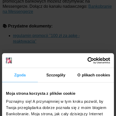
promocjach bankowych możesz otrzymywać na
Messengerze. Dołącz do kanału nadawczego:
Bankobranie
na Messengerze
📚 Przydatne dokumenty:
regulamin promocji "100 zł za apkę -
reaktywacja"
Mr. Złotówa
o godz.:
12:15
9 komentarzy:
Zgoda
Szczegóły
O plikach cookies
Anonimowy
5 listopada 2024 07:22
Niebywałe - dostałem zaproszenie :)
Moja strona korzysta z plików cookie
Odpowiedz
Poznajmy się! A przynajmniej w tym kroku pozwól, by
Twoja przeglądarka dobrze poznała się z moim blogiem
Bankobranie. Moja strona, jak cały dzisiejszy Internet
Anonimowy
5 listopada 2024 14:39