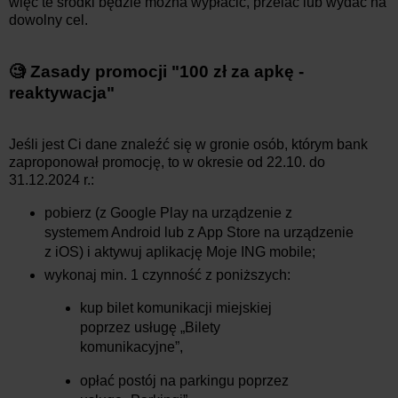
więc te środki będzie można wypłacić, przelać lub wydać na
dowolny cel.
🧐 Zasady promocji "100 zł za apkę -
reaktywacja"
Jeśli jest Ci dane znaleźć się w gronie osób, którym bank
zaproponował promocję, to w okresie od 22.10. do
31.12.2024 r.:
pobierz (z Google Play na urządzenie z
systemem Android lub z App Store na urządzenie
z iOS) i aktywuj aplikację Moje ING mobile;
wykonaj min. 1 czynność z poniższych:
kup bilet komunikacji miejskiej
poprzez usługę „Bilety
komunikacyjne”,
opłać postój na parkingu poprzez