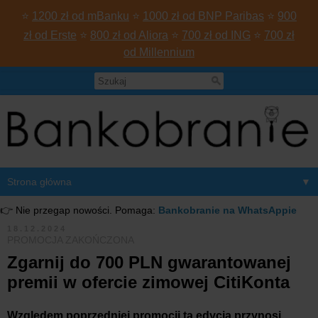
⭐
1200 zł od mBanku
⭐
1000 zł od BNP Paribas
⭐
900
zł od Erste
⭐
800 zł od Aliora
⭐
700 zł od ING
⭐
700 zł
od Millennium
▼
👉 Nie przegap nowości. Pomaga:
Bankobranie na WhatsAppie
18.12.2024
PROMOCJA ZAKOŃCZONA
Zgarnij do 700 PLN gwarantowanej
premii w ofercie zimowej CitiKonta
Względem poprzedniej promocji ta edycja przynosi