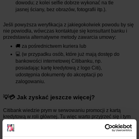
dowodu; z kolei selfie dobrze wykonać na tle
jasnej ściany, bez obrazów, fotografii itp.).
Jeśli powyższa weryfikacja z jakiegokolwiek powodu by się
nie powiodła, wówczas kontaktuje się konsultant banku i
przedstawia alternatywne metody zawarcia umowy:
🚚 za pośrednictwem kuriera lub
💻 (w przypadku osób, które już mają dostęp do
bankowości internetowej Citibanku, np.
posiadając kartę kredytową z logo Citi),
udostępnia dokumenty do akceptacji po
zalogowaniu.
💡💳 Jak zyskać jeszcze więcej?
Citibank wiedzie prym w serwowaniu promocji z kartą
kredytową w roli głównej. Tu więc warto przyjrzeć się i tym
okazjom do bankobrania. Ich propozycje możesz usłyszeć
już, gdy konsultant banku skontaktuje się z Tobą w sprawie
zakładanego konta osobistego, ale z doświadczenia wiem,