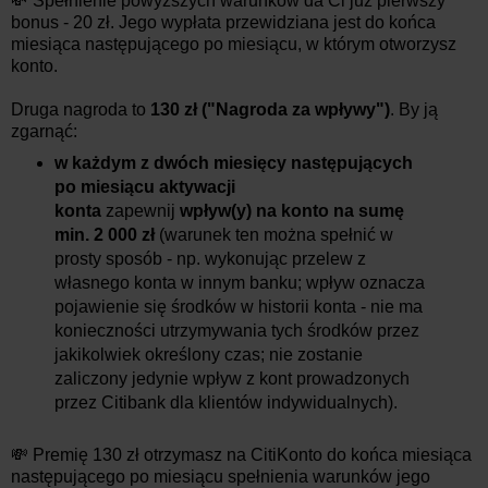
💸 Spełnienie powyższych warunków da Ci już pierwszy
bonus - 20 zł. Jego wypłata przewidziana jest do końca
miesiąca następującego po miesiącu, w którym otworzysz
konto.
Druga nagroda to
130 zł ("Nagroda za wpływy")
. By ją
zgarnąć:
w każdym z dwóch miesięcy następujących
po miesiącu aktywacji
konta
zapewnij
wpływ(y) na konto na sumę
min. 2 000 zł
(warunek ten można spełnić w
prosty sposób - np. wykonując przelew z
własnego konta w innym banku; wpływ oznacza
pojawienie się środków w historii konta - nie ma
konieczności utrzymywania tych środków przez
jakikolwiek określony czas; nie zostanie
zaliczony jedynie wpływ z kont prowadzonych
przez Citibank dla klientów indywidualnych).
💸 Premię 130 zł otrzymasz na CitiKonto do końca miesiąca
następującego po miesiącu spełnienia warunków jego