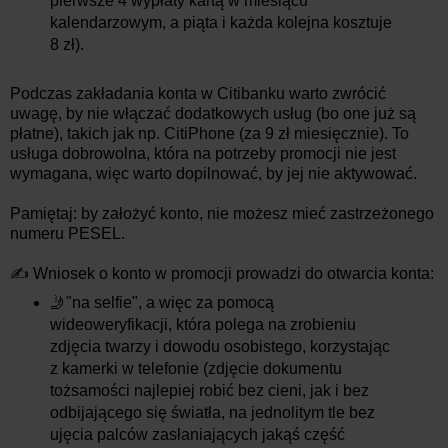
pierwsze 4 wypłaty kartą w miesiącu
kalendarzowym, a piąta i każda kolejna kosztuje
8 zł).
Podczas zakładania konta w Citibanku warto zwrócić
uwagę, by nie włączać dodatkowych usług (bo one już są
płatne), takich jak np. CitiPhone (za 9 zł miesięcznie). To
usługa dobrowolna, która na potrzeby promocji nie jest
wymagana, więc warto dopilnować, by jej nie aktywować.
Pamiętaj: by założyć konto, nie możesz mieć zastrzeżonego
numeru PESEL.
✍ Wniosek o konto w promocji prowadzi do otwarcia konta:
🤳"na selfie", a więc za pomocą
wideoweryfikacji, która polega na zrobieniu
zdjęcia twarzy i dowodu osobistego, korzystając
z kamerki w telefonie (zdjęcie dokumentu
tożsamości najlepiej robić bez cieni, jak i bez
odbijającego się światła, na jednolitym tle bez
ujęcia palców zasłaniających jakąś część