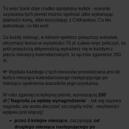
Tu więc bank daje rzadko spotykany wybór - warunki
uzyskania tych premii można spełniać albo wykonując
płatności kartą, albo korzystając z CitiKantoru. Co kto
potrzebuje, co kto woli.
Za każdy miesiąc, w którym spełnisz powyższy warunek,
otrzymasz bonus w wysokości 70 zł. Łatwo więc policzyć, że
jeśli powyższą aktywnością wykażesz się w każdym z
pięciu miesięcy kalendarzowych, to łącznie zgarniesz 350
zł.
💸 Wypłata każdego z tych bonusów przewidziana jest do
końca miesiąca kalendarzowego następującego po
miesiącu spełnienia warunków jego uzyskania.
W celu zgarnięcia kolejnej premii, wynoszącej
200
zł
("
Nagroda za wpłatę wynagrodzenia
" - tak się nazywa
nagroda, ale warto doczytać szczegóły niżej - możliwości
wpływu jest więcej):
przez 4 kolejne miesiące
, zaczynając
od
drugiego miesiąca następującego po