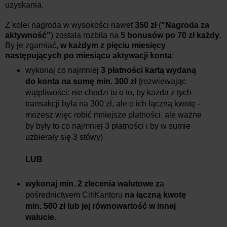
uzyskania.
Z kolei nagroda w wysokości nawet
350 zł
(
"Nagroda za
aktywność"
) została rozbita na
5 bonusów po 70 zł każdy
.
By je zgarniać,
w każdym z pięciu miesięcy
następujących po miesiącu aktywacji konta
:
wykonaj co najmniej
3 płatności kartą wydaną
do konta na sumę min. 300 zł
(rozwiewając
wątpliwości: nie chodzi tu o to, by każda z tych
transakcji była na 300 zł, ale o ich łączną kwotę -
możesz więc robić mniejsze płatności, ale ważne
by były to co najmniej 3 płatności i by w sumie
uzbierały się 3 stówy)
LUB
wykonaj min. 2 zlecenia walutowe z
a
pośrednictwem CitiKantoru
na łączną kwotę
min. 500 zł lub jej równowartość w innej
walucie
.