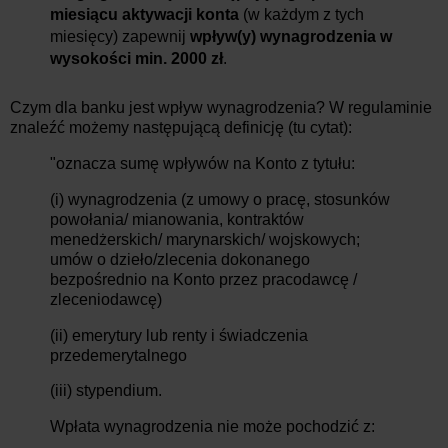
miesiącu aktywacji konta
(w każdym z tych
miesięcy) zapewnij
wpływ(y) wynagrodzenia w
wysokości min. 2000 zł
.
Czym dla banku jest wpływ wynagrodzenia? W regulaminie
znaleźć możemy następującą definicję (tu cytat):
"oznacza sumę wpływów na Konto z tytułu:
(i) wynagrodzenia (z umowy o pracę, stosunków
powołania/ mianowania, kontraktów
menedżerskich/ marynarskich/ wojskowych;
umów o dzieło/zlecenia dokonanego
bezpośrednio na Konto przez pracodawcę /
zleceniodawcę)
(ii) emerytury lub renty i świadczenia
przedemerytalnego
(iii) stypendium.
Wpłata wynagrodzenia nie może pochodzić z: