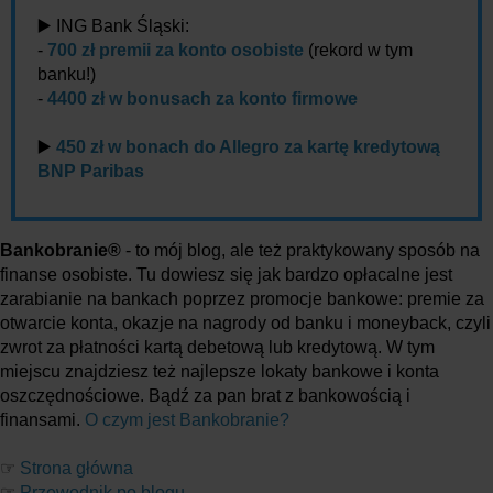
▶️ ING Bank Śląski:
-
700 zł premii za konto osobiste
(rekord w tym
banku!)
-
4400 zł w bonusach za konto firmowe
▶️
450 zł w bonach do Allegro za kartę kredytową
BNP Paribas
Bankobranie®
- to mój blog, ale też praktykowany sposób na
finanse osobiste. Tu dowiesz się jak bardzo opłacalne jest
zarabianie na bankach poprzez promocje bankowe: premie za
otwarcie konta, okazje na nagrody od banku i moneyback, czyli
zwrot za płatności kartą debetową lub kredytową. W tym
miejscu znajdziesz też najlepsze lokaty bankowe i konta
oszczędnościowe. Bądź za pan brat z bankowością i
finansami.
O czym jest Bankobranie?
☞
Strona główna
☞
Przewodnik po blogu