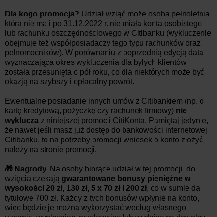
Dla kogo promocja?
Udział wziąć może osoba pełnoletnia,
która nie ma i
po 31.12.2022
r. nie miała konta osobistego
lub rachunku oszczędnościowego w Citibanku (wykluczenie
obejmuje też współposiadaczy tego typu rachunków oraz
pełnomocników). W porównaniu z poprzednią edycją data
wyznaczająca okres wykluczenia dla byłych klientów
została przesunięta o pół roku, co dla niektórych może być
okazją na szybszy i opłacalny powrót.
Ewentualne posiadanie innych umów z Citibankiem (np. o
kartę kredytową, pożyczkę czy rachunek firmowy)
nie
wyklucza
z niniejszej promocji CitiKonta. Pamiętaj jedynie,
że nawet jeśli masz już dostęp do bankowości internetowej
Citibanku, to na potrzeby promocji wniosek o konto złożyć
należy na stronie promocji.
🎁 Nagrody.
Na osoby biorące udział w tej promocji, do
wzięcia czekają
gwarantowane bonusy pieniężne w
wysokości 20 zł,
130 zł, 5 x 70 zł i 200 zł
, co w sumie da
tytułowe 700 zł. Każdy z tych bonusów wpłynie na konto,
więc będzie je można wykorzystać według własnego