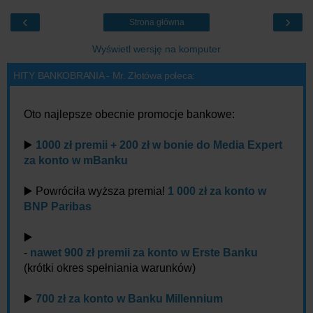
‹
›
Strona główna
Wyświetl wersję na komputer
HITY BANKOBRANIA - Mr. Złotówa poleca:
Oto najlepsze obecnie promocje bankowe:
▶️
1000 zł premii + 200 zł w bonie do Media Expert
za konto w mBanku
▶️ Powróciła wyższa premia!
1 000 zł za konto w
BNP Paribas
▶️
-
nawet 900 zł premii za konto w Erste Banku
(krótki okres spełniania warunków)
▶️
700 zł za konto w Banku Millennium