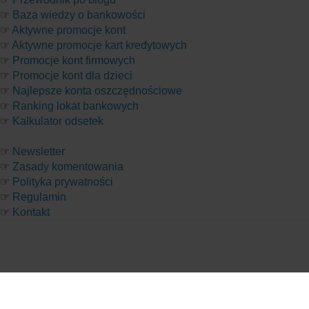
☞
Baza wiedzy o bankowości
☞
Aktywne promocje kont
☞
Aktywne promocje kart kredytowych
☞
Promocje kont firmowych
☞
Promocje kont dla dzieci
☞
Najlepsze konta oszczędnościowe
☞
Ranking lokat bankowych
☞
Kalkulator odsetek
☞
Newsletter
☞
Zasady komentowania
☞
Polityka prywatności
☞
Regulamin
☞
Kontakt