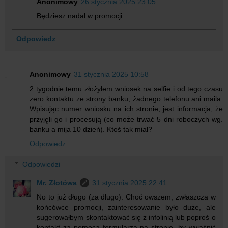
Anonimowy
26 stycznia 2025 23:05
Będziesz nadal w promocji.
Odpowiedz
Anonimowy
31 stycznia 2025 10:58
2 tygodnie temu złożyłem wniosek na selfie i od tego czasu
zero kontaktu ze strony banku, żadnego telefonu ani maila.
Wpisując numer wniosku na ich stronie, jest informacja, że
przyjęli go i procesują (co może trwać 5 dni roboczych wg.
banku a mija 10 dzień). Ktoś tak miał?
Odpowiedz
Odpowiedzi
Mr. Złotówa
31 stycznia 2025 22:41
No to już długo (za długo). Choć owszem, zwłaszcza w
końcówce promocji, zainteresowanie było duże, ale
sugerowałbym skontaktować się z infolinią lub poproś o
kontakt za pomocą formularza na stronie, by wyjaśnić