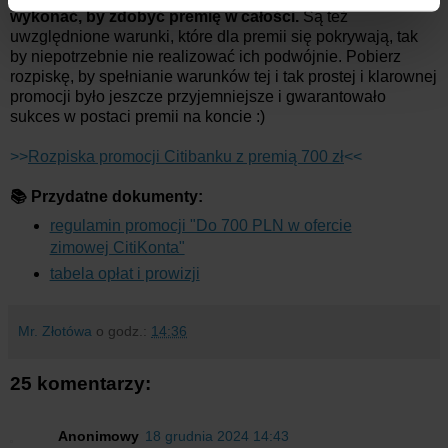
korzystania z ich usług.
wykonać, by zdobyć premię w całości.
Są też
uwzględnione warunki, które dla premii się pokrywają, tak
by niepotrzebnie nie realizować ich podwójnie. Pobierz
rozpiskę, by spełnianie warunków tej i tak prostej i klarownej
promocji było jeszcze przyjemniejsze i gwarantowało
sukces w postaci premii na koncie :)
>>
Rozpiska promocji Citibanku z premią 700 zł
<<
📚 Przydatne dokumenty:
regulamin promocji "Do 700 PLN w ofercie
zimowej CitiKonta"
tabela opłat i prowizji
Mr. Złotówa
o godz.:
14:36
25 komentarzy:
Anonimowy
18 grudnia 2024 14:43