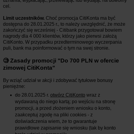
uznania, wypłacając, przelewając lub wydając na dowolny
cel.
Limit uczestników.
Choć promocja CitiKonta ma być
dostępna
do 28.01.2025
r., to należy uwzględnić, że może
zakończyć się wcześniej - Citibank przygotował bowiem
nagrody
dla 4 000 klientów
, którzy jako pierwsi założą
CitiKonto. W przypadku przedterminowego wyczerpania
puli, bank ma poinformować o tym na swej stronie.
🧐 Zasady promocji
"
Do 700 PLN w ofercie
zimowej CitiKonta
"
By wziąć udział w akcji i zdobywać tytułowe bonusy
pieniężne:
do 28.01.2025 r.
otwórz CitiKonto
wraz z
wydawaną do niego kartą; po wejściu na stronę
promocji, a przed złożeniem wniosku o konto,
zaakceptuj zgodę na pliki cookies - z
doświadczenia wiem, że to gwarantuje
prawidłowe zapisanie się wniosku (tak by konto