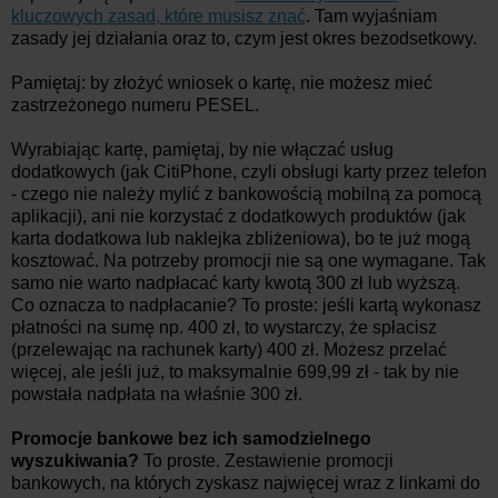
kluczowych zasad, które musisz znać
. Tam wyjaśniam
zasady jej działania oraz to, czym jest okres bezodsetkowy.
Pamiętaj: by złożyć wniosek o kartę, nie możesz mieć
zastrzeżonego numeru PESEL.
Wyrabiając kartę, pamiętaj, by nie włączać usług
dodatkowych (jak CitiPhone, czyli obsługi karty przez telefon
- czego nie należy mylić z bankowością mobilną za pomocą
aplikacji), ani nie korzystać z dodatkowych produktów (jak
karta dodatkowa lub naklejka zbliżeniowa), bo te już mogą
kosztować. Na potrzeby promocji nie są one wymagane. Tak
samo nie warto nadpłacać karty kwotą 300 zł lub wyższą.
Co oznacza to nadpłacanie? To proste: jeśli kartą wykonasz
płatności na sumę np. 400 zł, to wystarczy, że spłacisz
(przelewając na rachunek karty) 400 zł. Możesz przelać
więcej, ale jeśli już, to maksymalnie 699,99 zł - tak by nie
powstała nadpłata na właśnie 300 zł.
Promocje bankowe bez ich samodzielnego
wyszukiwania?
To proste. Zestawienie promocji
bankowych, na których zyskasz najwięcej wraz z linkami do