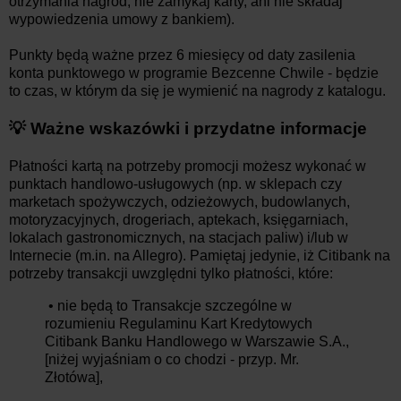
otrzymania nagród, nie zamykaj karty, ani nie składaj
wypowiedzenia umowy z bankiem).
Punkty będą ważne przez 6 miesięcy od daty zasilenia
konta punktowego w programie Bezcenne Chwile - będzie
to czas, w którym da się je wymienić na nagrody z katalogu.
💡 Ważne wskazówki i przydatne informacje
Płatności kartą na potrzeby promocji możesz wykonać w
punktach handlowo-usługowych (np. w sklepach czy
marketach spożywczych, odzieżowych, budowlanych,
motoryzacyjnych, drogeriach, aptekach, księgarniach,
lokalach gastronomicznych, na stacjach paliw) i/lub w
Internecie (m.in. na Allegro). Pamiętaj jedynie, iż Citibank na
potrzeby transakcji uwzględni tylko płatności, które:
• nie będą to Transakcje szczególne w
rozumieniu Regulaminu Kart Kredytowych
Citibank Banku Handlowego w Warszawie S.A.,
[niżej wyjaśniam o co chodzi - przyp. Mr.
Złotówa],