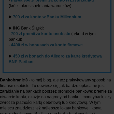
-
nawet 900 zł premii za konto w Erste Banku
(krótki okres spełniania warunków)
▶️
700 zł za konto w Banku Millennium
▶️ ING Bank Śląski:
-
700 zł premii za konto osobiste
(rekord w tym
banku!)
-
4400 zł w bonusach za konto firmowe
▶️
450 zł w bonach do Allegro za kartę kredytową
BNP Paribas
Bankobranie®
- to mój blog, ale też praktykowany sposób na
finanse osobiste. Tu dowiesz się jak bardzo opłacalne jest
zarabianie na bankach poprzez promocje bankowe: premie za
otwarcie konta, okazje na nagrody od banku i moneyback, czyli
zwrot za płatności kartą debetową lub kredytową. W tym
miejscu znajdziesz też najlepsze lokaty bankowe i konta
oszczędnościowe. Bądź za pan brat z bankowością i