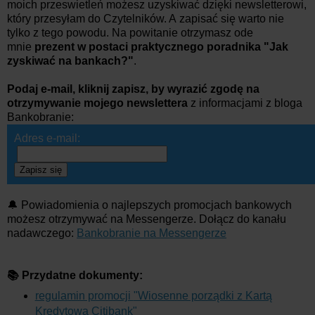
moich przeswietleń możesz uzyskiwać dzięki newsletterowi,
który przesyłam do Czytelników. A zapisać się warto nie
tylko z tego powodu. Na powitanie otrzymasz ode
mnie
prezent w postaci praktycznego poradnika "Jak
zyskiwać na bankach?"
.
Podaj e-mail, kliknij zapisz, by wyrazić zgodę na
otrzymywanie mojego newslettera
z informacjami z bloga
Bankobranie:
Adres e-mail:
Zapisz się
🔔 Powiadomienia o najlepszych promocjach bankowych
możesz otrzymywać na Messengerze. Dołącz do kanału
nadawczego:
Bankobranie na Messengerze
📚 Przydatne dokumenty:
regulamin promocji
"Wiosenne porządki z Kartą
Kredytową Citibank"