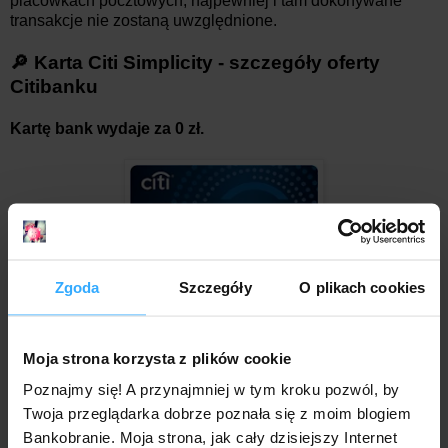
placówkach pocztowych, najpewniej i tam dokonywane
transakcje nie zostaną uwzględnione.
🔎 Karta Citi Simplicity - szczegóły oferty
Citibanku
Kartę bank wydaje za 0 zł.
Zgoda
Szczegóły
O plikach cookies
Na uczestników promocji z odkurzaczem Xiaomi Robot
Vacuum S20 czeka jeszcze jeden, przywilej - to brak opłaty
miesięcznej za kartę przez 12 miesięcy (liczone od pełnego
Moja strona korzysta z plików cookie
miesiąca kalendarzowego następującego po miesiącu
Poznajmy się! A przynajmniej w tym kroku pozwól, by
zawarcia umowy). Jest to więc świetna okazja, by
przetestować kartę, nie martwiąc się opłatami, ani
Twoja przeglądarka dobrze poznała się z moim blogiem
spełnianiem jakichkolwiek warunków w celu uniknięcia
Bankobranie. Moja strona, jak cały dzisiejszy Internet