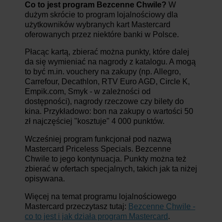
Co to jest program Bezcenne Chwile?
W
dużym skrócie to program lojalnościowy dla
użytkowników wybranych kart Mastercard
oferowanych przez niektóre banki w Polsce.
Płacąc kartą, zbierać można punkty, które dalej
da się wymieniać na nagrody z katalogu. A mogą
to być m.in. vouchery na zakupy (np. Allegro,
Carrefour, Decathlon, RTV Euro AGD, Circle K,
Empik.com, Smyk - w zależności od
dostępności), nagrody rzeczowe czy bilety do
kina. Przykładowo: bon na zakupy o wartości 50
zł najczęściej "kosztuje" 4 000 punktów.
Wcześniej program funkcjonał pod nazwą
Mastercard Priceless Specials. Bezcenne
Chwile to jego kontynuacja. Punkty można też
zbierać w ofertach specjalnych, takich jak ta niżej
opisywana.
Więcej na temat programu lojalnościowego
Mastercard przeczytasz tutaj:
Bezcenne Chwile -
co to jest i jak działa program Mastercard
.