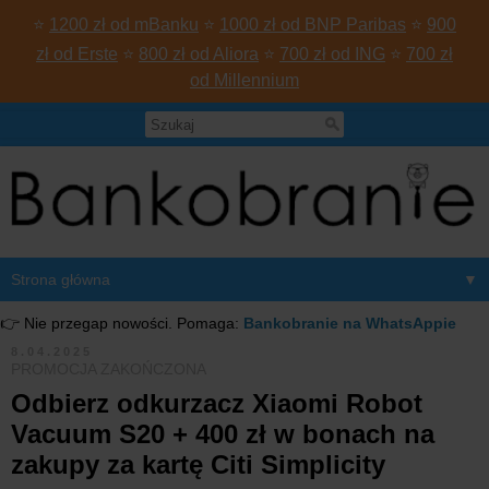
⭐
1200 zł od mBanku
⭐
1000 zł od BNP Paribas
⭐
900
zł od Erste
⭐
800 zł od Aliora
⭐
700 zł od ING
⭐
700 zł
od Millennium
▼
👉 Nie przegap nowości. Pomaga:
Bankobranie na WhatsAppie
8.04.2025
PROMOCJA ZAKOŃCZONA
Odbierz odkurzacz Xiaomi Robot
Vacuum S20 + 400 zł w bonach na
zakupy za kartę Citi Simplicity