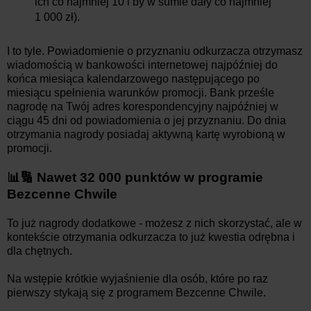
ich co najmniej 10 i by w sumie dały co najmniej
1 000 zł).
I to tyle. Powiadomienie o przyznaniu odkurzacza otrzymasz
wiadomością w bankowości internetowej najpóźniej do
końca miesiąca kalendarzowego następującego po
miesiącu spełnienia warunków promocji. Bank prześle
nagrodę na Twój adres korespondencyjny najpóźniej w
ciągu 45 dni od powiadomienia o jej przyznaniu. Do dnia
otrzymania nagrody posiadaj aktywną kartę wyrobioną w
promocji.
📊🔢 Nawet 32 000 punktów w programie
Bezcenne Chwile
To już nagrody dodatkowe - możesz z nich skorzystać, ale w
kontekście otrzymania odkurzacza to już kwestia odrębna i
dla chętnych.
Na wstępie krótkie wyjaśnienie dla osób, które po raz
pierwszy stykają się z programem Bezcenne Chwile.