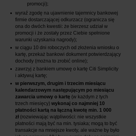
promocji);
wyraź zgodę na ujawnienie tajemnicy bankowej
firmie dostarczającej odkurzacz (ogranicza się
ona do dwóch kwestii: że bierzesz udział w
promocji i że zostały przez Ciebie spełnione
warunki uzyskania nagrody);
w ciągu 10 dni roboczych od złożenia wniosku o
kartę, przekaż bankowi dokument potwierdzający
dochody (można to zrobić online);
zawrzyj z bankiem umowę o kartę Citi Simplicity
i aktywuj kartę;
w pierwszym, drugim i trzecim miesiącu
kalendarzowym następującym po miesiącu
zawarcia umowy o kartę
(w każdym z tych
trzech miesięcy)
wykonaj co najmniej 10
płatności kartą na łączną kwotę min. 1 000
zł
(rozwiewając wątpliwości: nie wszystkie
płatności mają być na min. tysiaka; mogą to być
transakcje na mniejsze kwoty, ale ważne by było