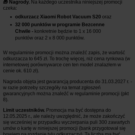
🎁 Nagrody.
Na każdego uczestnika
niniejszej promocji
czeka:
odkurzacz Xiaomi Robot Vacuum S20
oraz
32 000 punktów w programie Bezcenne
Chwile -
konkretnie będzie to 1 x 16 000
punktów oraz 2 x 8 000 punktów.
W regulaminie promocji można znaleźć zapis, że wartość
odkurzacza to 645 zł. To trochę więcej, niż cena rynkowa (w
internetowej porównywarce cen ten model znalazłem w
cenie ok. 610 zł).
Nagroda objęta jest gwarancją producenta do 31.03.2027 r. -
w razie potrzeby szczegóły na temat zgłoszeń
gwarancyjnych można znaleźć w regulaminie promocji (pkt
8).
Limit uczestników.
Promocja ma być dostępna do
12.05.2025 r., ale należy uwzględnić, że może zakończyć
się wcześniej w przypadku wyczerpania puli 300 zawartych
umów o kartę w niniejszej promocji (bank przygotował się
bowiem na rozdanie tylu odkurzaczy). Ta liczba ma być