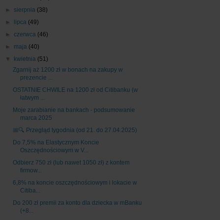
►
sierpnia
(38)
►
lipca
(49)
►
czerwca
(46)
►
maja
(40)
▼
kwietnia
(51)
Zgarnij aż 1200 zł w bonach na zakupy w
prezencie ...
OSTATNIE CHWILE na 1200 zł od Citibanku (w
łatwym ...
Moje zarabianie na bankach - podsumowanie
marca 2025
📅🔍 Przegląd tygodnia (od 21. do 27.04.2025)
Do 7,5% na Elastycznym Koncie
Oszczędnościowym w V...
Odbierz 750 zł (lub nawet 1050 zł) z kontem
firmow...
6,8% na koncie oszczędnościowym i lokacie w
Citiba...
Do 200 zł premii za konto dla dziecka w mBanku
(+8...