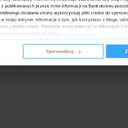
 z publikowanych przeze mnie informacji na Bankobraniu pozos
łowego działania strony wykorzystuję pliki cookie do spersonal
 w mojej witrynie. Informacje o tym, jak korzystasz z bloga, u
ym i analitycznym. Partnerzy mogą połączyć te informacje z 
dczas korzystania z ich usług.
Spersonalizuj
Z