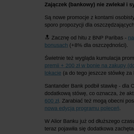
Zajączek (bankowy) nie zwlekał i 
Są nowe promocje z kontami osobistym
sporo propozycji dla oszczędzających
🔝 Zacznę od hitu z BNP Paribas -
na
bonusach
(+8% dla oszczędności).
Świetnie też wygląda kumulacja pro
premii + 200 zł w bonie na zakupy (d
lokacie
(a do tego jeszcze stówkę za 
Santander Bank podbił stawkę - dla 
dodatkową stówę, co oznacza, że ak
600 zł
. Zarabiać też mogą obecni pos
nowa edycja programu poleceń
.
W Alior Banku już od dłuższego czasu
teraz pojawiła się dodatkowa zachęta