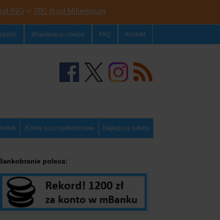
 od ING
⭐
700 zł od Millennium
zędzia
Współpraca i media
FAQ
Kontakt
dsetek
Konta oszczędnościowe
Najlepsze lokaty
Bankobranie poleca: