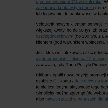
oprocentowaniem 7% w skali roku
. W
zakładania konta w tym banku
(teraz 
lub logowanie do bankowości w banku
VeloBank nowym klientom serwuje
7%
większej kwoty, bo do 50 tys. zł) oraz
oszczędnościowym
(do 100 tys. zł).
klientom (pod warunkiem wpłacenia "n
Jeśli ktoś woli ulokować oszczędnośc
długoterminowe - takie na 12 miesięc
zawczasu, gdy Rada Polityki Pieniężn
Citibank opalił nową edycję promocj
osobiste CitiKonto -
daje 6,8% na ko
to nie jest jedyna aktywność tego ban
Simplicity można zgarnąć (do wybor
albo
nawet 1200 zł w bonusach dla 