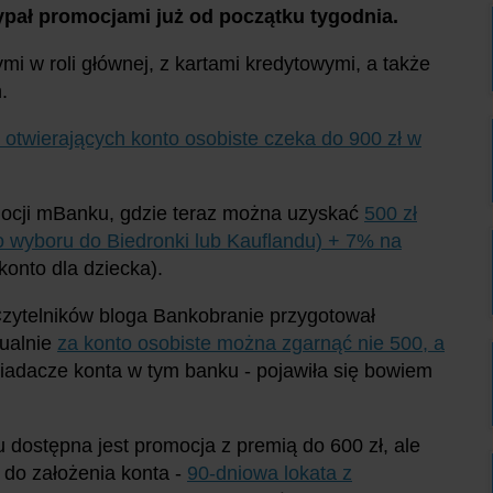
sypał promocjami już od początku tygodnia.
i w roli głównej, z kartami kredytowymi, a także
.
 otwierających konto osobiste czeka do 900 zł w
mocji mBanku, gdzie teraz można uzyskać
500 zł
o wyboru do Biedronki lub Kauflandu) + 7% na
konto dla dziecka).
Czytelników bloga Bankobranie przygotował
tualnie
za konto osobiste można zgarnąć nie 500, a
iadacze konta w tym banku - pojawiła się bowiem
 dostępna jest promocja z premią do 600 zł, ale
 do założenia konta -
90-dniowa lokata z