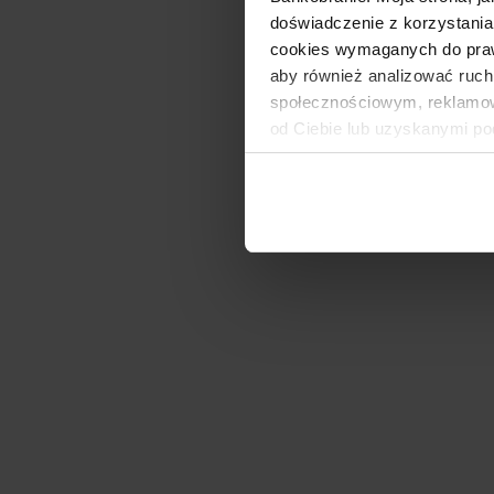
doświadczenie z korzystania
cookies wymaganych do prawid
aby również analizować ruch
społecznościowym, reklamow
od Ciebie lub uzyskanymi po