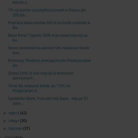
koncie o...
7% na koncie oszczędnościowym w Pekao (do
100 tys....
Powraca łatwa premia 300 zł za konto osobiste w
Ba...
Masz firmę? Zgarnij 1800 zł (a nawet więcej) za
Ko...
Sporo siódemek na wiosnę! Oto najlepsze lokaty
ban...
Promocja "Rodzice polecają Konto Przekorzystne
dzi...
Zyskaj 1200 zł (lub więcej) w bonusach
pieniężnych...
Teraz dla większej kwoty: do 7,5% na
Elastycznym K...
Santander Bank: Polecam mój Bank - edycja 10
(błys...
►
marca
(42)
►
lutego
(30)
►
stycznia
(37)