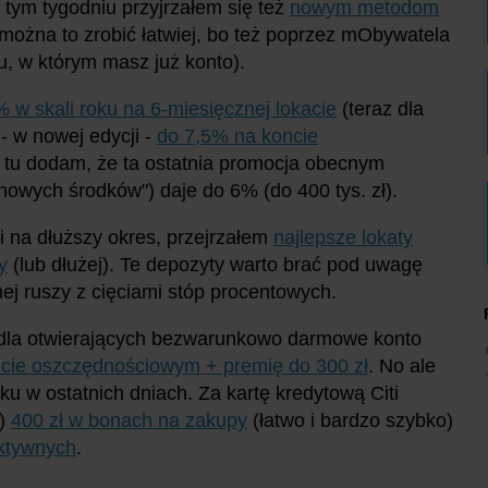
 tym tygodniu przyjrzałem się też
nowym metodom
można to zrobić łatwiej, bo też poprzez mObywatela
, w którym masz już konto).
 w skali roku na 6-miesięcznej lokacie
(teraz dla
 - w nowej edycji -
do 7,5% na koncie
 A tu dodam, że ta ostatnia promocja obecnym
owych środków") daje do 6% (do 400 tys. zł).
i na dłuższy okres, przejrzałem
najlepsze lokaty
y
(lub dłużej). Te depozyty warto brać pod uwagę
ej ruszy z cięciami stóp procentowych.
i dla otwierających bezwarunkowo darmowe konto
ncie oszczędnościowym + premię do 300 zł
. No ale
ku w ostatnich dniach. Za kartę kredytową Citi
u)
400 zł w bonach na zakupy
(łatwo i bardzo szybko)
aktywnych
.