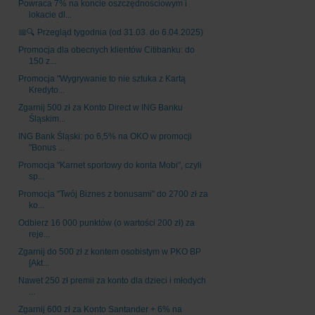
Powraca 7% na koncie oszczędnościowym i
lokacie dl...
📅🔍 Przegląd tygodnia (od 31.03. do 6.04.2025)
Promocja dla obecnych klientów Citibanku: do
150 z...
Promocja "Wygrywanie to nie sztuka z Kartą
Kredyto...
Zgarnij 500 zł za Konto Direct w ING Banku
Śląskim...
ING Bank Śląski: po 6,5% na OKO w promocji
"Bonus ...
Promocja "Karnet sportowy do konta Mobi", czyli
sp...
Promocja "Twój Biznes z bonusami" do 2700 zł za
ko...
Odbierz 16 000 punktów (o wartości 200 zł) za
reje...
Zgarnij do 500 zł z kontem osobistym w PKO BP
[Akt...
Nawet 250 zł premii za konto dla dzieci i młodych
...
Zgarnij 600 zł za Konto Santander + 6% na