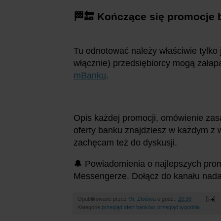
🏁🔚 Kończące się promocje
Tu odnotować należy właściwie tylko j
włącznie) przedsiębiorcy mogą załap
mBanku
.
Opis każdej promocji, omówienie zas
oferty banku znajdziesz w każdym z 
zachęcam też do dyskusji.
🔔 Powiadomienia o najlepszych pr
Messengerze. Dołącz do kanału na
Opublikowane przez
Mr. Złotówa
o godz.:
20:38
Kategorie
przegląd ofert banków
,
przegląd tygodnia