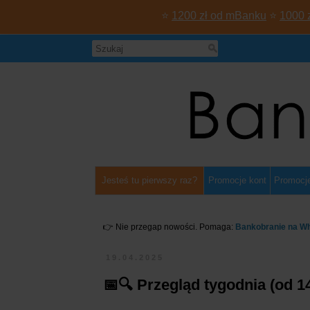
⭐
1200 zł od mBanku
⭐
1000 
Jesteś tu pierwszy raz?
Promocje kont
Promocje
👉 Nie przegap nowości. Pomaga:
Bankobranie na W
19.04.2025
📅🔍 Przegląd tygodnia (od 14