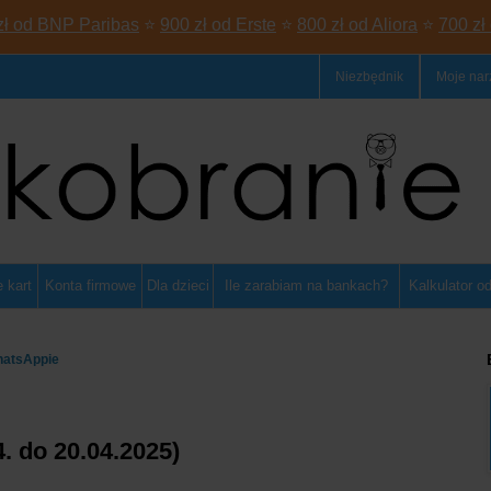
zł od BNP Paribas
⭐
900 zł od Erste
⭐
800 zł od Aliora
⭐
700 zł
Niezbędnik
Moje nar
 kart
Konta firmowe
Dla dzieci
Ile zarabiam na bankach?
Kalkulator o
hatsAppie
. do 20.04.2025)