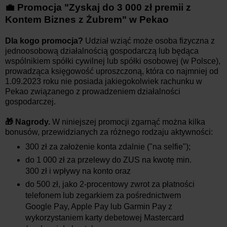
💼 Promocja "Zyskaj do 3 000 zł premii z
Kontem Biznes z Żubrem" w Pekao
Dla kogo promocja?
Udział wziąć może osoba fizyczna z
jednoosobową działalnością gospodarczą lub będąca
wspólnikiem spółki cywilnej lub spółki osobowej (w Polsce),
prowadząca księgowość uproszczoną, która co najmniej od
1.09.2023 roku nie posiada jakiegokolwiek rachunku w
Pekao związanego z prowadzeniem działalności
gospodarczej.
🎁 Nagrody.
W niniejszej promocji zgarnąć można kilka
bonusów, przewidzianych za różnego rodzaju aktywności:
300 zł za założenie konta zdalnie ("na selfie");
do 1 000 zł za przelewy do ZUS na kwotę min.
300 zł i wpływy na konto oraz
do 500 zł, jako 2-procentowy zwrot za płatności
telefonem lub zegarkiem za pośrednictwem
Google Pay, Apple Pay lub Garmin Pay z
wykorzystaniem karty debetowej Mastercard