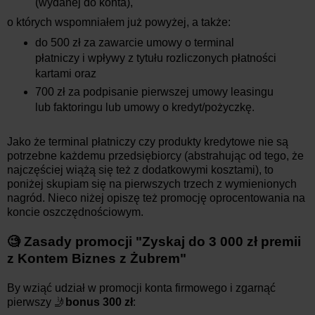
(wydanej do konta),
o których wspomniałem już powyżej, a także:
do 500 zł za zawarcie umowy o terminal
płatniczy i wpływy z tytułu rozliczonych płatności
kartami oraz
700 zł za podpisanie pierwszej umowy leasingu
lub faktoringu lub umowy o kredyt/pożyczkę.
Jako że terminal płatniczy czy produkty kredytowe nie są
potrzebne każdemu przedsiębiorcy (abstrahując od tego, że
najczęściej wiążą się też z dodatkowymi kosztami), to
poniżej skupiam się na pierwszych trzech z wymienionych
nagród. Nieco niżej opiszę też promocję oprocentowania na
koncie oszczędnościowym.
🧐 Zasady promocji
"Zyskaj do 3 000 zł premii
z Kontem Biznes z Żubrem"
By wziąć udział w promocji konta firmowego i zgarnąć
pierwszy 🤳
bonus 300 zł
: