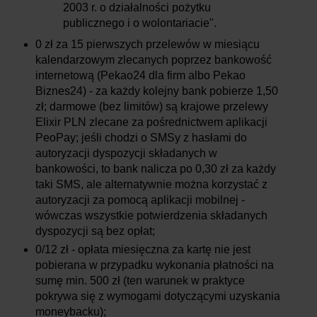
2003 r. o działalności pożytku
publicznego i o wolontariacie".
0 zł za 15 pierwszych przelewów w miesiącu
kalendarzowym zlecanych poprzez bankowość
internetową (Pekao24 dla firm albo Pekao
Biznes24) - za każdy kolejny bank pobierze 1,50
zł; darmowe (bez limitów) są krajowe przelewy
Elixir PLN zlecane za pośrednictwem aplikacji
PeoPay; jeśli chodzi o SMSy z hasłami do
autoryzacji dyspozycji składanych w
bankowości, to bank nalicza po 0,30 zł za każdy
taki SMS, ale alternatywnie można korzystać z
autoryzacji za pomocą aplikacji mobilnej -
wówczas wszystkie potwierdzenia składanych
dyspozycji są bez opłat;
0/12 zł - opłata miesięczna za kartę nie jest
pobierana w przypadku wykonania płatności na
sumę min. 500 zł (ten warunek w praktyce
pokrywa się z wymogami dotyczącymi uzyskania
moneybacku);