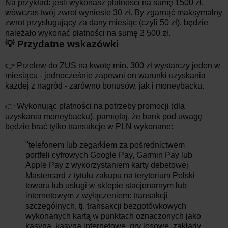
Na przykład: jeśli wykonasz płatności na sumę 1500 zł,
wówczas twój zwrot wyniesie 30 zł. By zgarnąć maksymalny
zwrot przysługujący za dany miesiąc (czyli 50 zł), będzie
należało wykonać płatności na sumę 2 500 zł.
💡 Przydatne wskazówki
👉 Przelew do ZUS na kwotę min. 300 zł wystarczy jeden w
miesiącu - jednocześnie zapewni on warunki uzyskania
każdej z nagród - zarówno bonusów, jak i moneybacku.
👉 Wykonując płatności na potrzeby promocji (dla
uzyskania moneybacku), pamiętaj, że bank pod uwagę
będzie brać tylko transakcje w PLN wykonane:
"telefonem lub zegarkiem za pośrednictwem
portfeli cyfrowych Google Pay, Garmin Pay lub
Apple Pay z wykorzystaniem karty debetowej
Mastercard z tytułu zakupu na terytorium Polski
towaru lub usługi w sklepie stacjonarnym lub
internetowym z wyłączeniem: transakcji
szczególnych, tj. transakcji bezgotówkowych
wykonanych kartą w punktach oznaczonych jako
kasyna, kasyna internetowe, gry losowe, zakłady