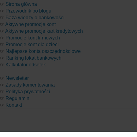
☞
Strona główna
☞
Przewodnik po blogu
☞
Baza wiedzy o bankowości
☞
Aktywne promocje kont
☞
Aktywne promocje kart kredytowych
☞
Promocje kont firmowych
☞
Promocje kont dla dzieci
☞
Najlepsze konta oszczędnościowe
☞
Ranking lokat bankowych
☞
Kalkulator odsetek
☞
Newsletter
☞
Zasady komentowania
☞
Polityka prywatności
☞
Regulamin
☞
Kontakt