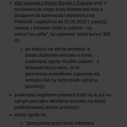
złóż wniosek o Konto Biznes z Żubrem
wraz z
wydawaną do niego kartą Mastercard oraz z
dostępem do bankowości elektronicznej
Pekao24 i najpóźniej do 31.08.2025 r. zawrzyj
umowę z bankiem (zrób to zdalnie - np.
online/"na selfie", by zapewnić sobie bonus 300
zł);
po wejściu na stronę promocji, a
przed złożeniem wniosku o konto,
zaakceptuj zgodę na pliki cookies - z
doświadczenia wiem, że to
gwarantuje prawidłowe zapisanie się
wniosku (tak by konto brało udział w
promocji);
zaakceptuj regulamin promocji (robi się to już na
samym początku składania wniosku na wyżej
podlinkowanej stronie promocji);
wyraź zgody na:
"przesyłanie przez bank informacji