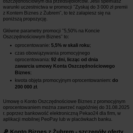
oszczędnościowym dla przedsiębiorców. Jeśli spełniasz
warunki uczestnictwa w promocji "Zyskaj do 3 000 zł premii
z Kontem Biznes z Żubrem", to też załapiesz się na
poniższą propozycję.
Główne parametry promocji "5,50% na Koncie
Oszczędnościowym Biznes" to:
oprocentowanie:
5,5% w skali roku
;
czas obowiązywania promocyjnego
oprocentowania:
92 dni, licząc od dnia
zawarcia umowy Konta Oszczędnościowego
Biznes
;
kwota objęta promocyjnym oprocentowaniem:
do
200 000 zł
.
Umowę o Konto Oszczędnościowe Biznes z promocyjnym
oprocentowaniem można zawrzeć najpóźniej do 31.08.2025
r. poprzez bankowość elektroniczną Pekao24 dla firm, w
aplikacji mobilnej PeoPay lub w placówkach banku.
🔎 Konto Biznes z Żubrem - szczegóły oferty