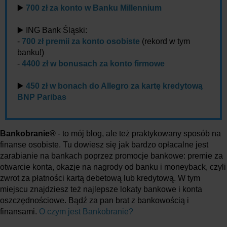
▶️
700 zł za konto w Banku Millennium
▶️ ING Bank Śląski:
-
700 zł premii za konto osobiste
(rekord w tym
banku!)
-
4400 zł w bonusach za konto firmowe
▶️
450 zł w bonach do Allegro za kartę kredytową
BNP Paribas
Bankobranie®
- to mój blog, ale też praktykowany sposób na
finanse osobiste. Tu dowiesz się jak bardzo opłacalne jest
zarabianie na bankach poprzez promocje bankowe: premie za
otwarcie konta, okazje na nagrody od banku i moneyback, czyli
zwrot za płatności kartą debetową lub kredytową. W tym
miejscu znajdziesz też najlepsze lokaty bankowe i konta
oszczędnościowe. Bądź za pan brat z bankowością i
finansami.
O czym jest Bankobranie?