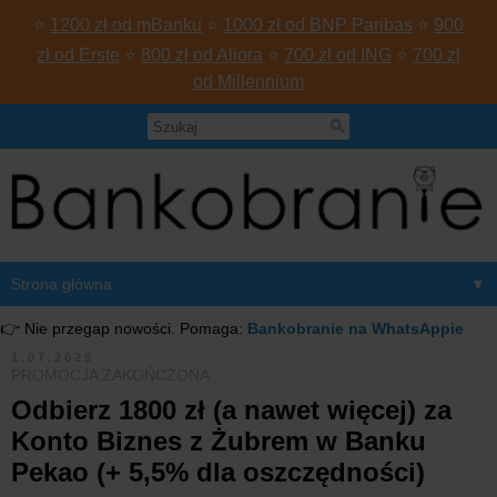
⭐
1200 zł od mBanku
⭐
1000 zł od BNP Paribas
⭐
900
zł od Erste
⭐
800 zł od Aliora
⭐
700 zł od ING
⭐
700 zł
od Millennium
▼
👉 Nie przegap nowości. Pomaga:
Bankobranie na WhatsAppie
1.07.2025
PROMOCJA ZAKOŃCZONA
Odbierz 1800 zł (a nawet więcej) za
Konto Biznes z Żubrem w Banku
Pekao (+ 5,5% dla oszczędności)