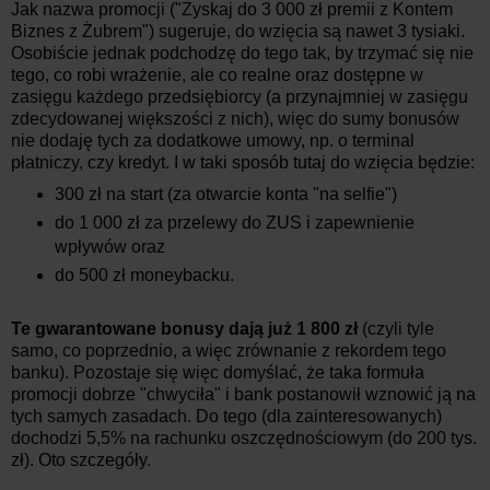
Jak nazwa promocji ("Zyskaj do 3 000 zł premii z Kontem
Biznes z Żubrem") sugeruje, do wzięcia są nawet 3 tysiaki.
Osobiście jednak podchodzę do tego tak, by trzymać się nie
tego, co robi wrażenie, ale co realne oraz dostępne w
zasięgu każdego przedsiębiorcy (a przynajmniej w zasięgu
zdecydowanej większości z nich), więc do sumy bonusów
nie dodaję tych za dodatkowe umowy, np. o terminal
płatniczy, czy kredyt. I w taki sposób tutaj do wzięcia będzie:
300 zł na start (za otwarcie konta "na selfie")
do 1 000 zł za przelewy do ZUS i zapewnienie
wpływów oraz
do 500 zł moneybacku.
Te gwarantowane bonusy
dają już 1 800 zł
(czyli tyle
samo, co poprzednio, a więc zrównanie z rekordem tego
banku). Pozostaje się więc domyślać, że taka formuła
promocji dobrze "chwyciła" i bank postanowił wznowić ją na
tych samych zasadach. Do tego (dla zainteresowanych)
dochodzi 5,5% na rachunku oszczędnościowym (do 200 tys.
zł). Oto szczegóły.