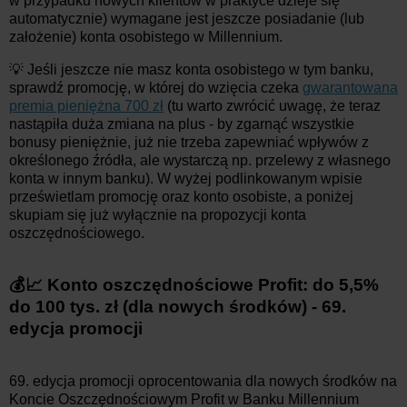
w przypadku nowych klientów w praktyce dzieje się
automatycznie) wymagane jest jeszcze posiadanie (lub
założenie) konta osobistego w Millennium.
💡 Jeśli jeszcze nie masz konta osobistego w tym banku,
sprawdź promocję, w której do wzięcia czeka
gwarantowana
premia pieniężna 700 zł
(tu warto zwrócić uwagę, że teraz
nastąpiła duża zmiana na plus - by zgarnąć wszystkie
bonusy pieniężnie, już nie trzeba zapewniać wpływów z
określonego źródła, ale wystarczą np. przelewy z własnego
konta w innym banku). W wyżej podlinkowanym wpisie
prześwietlam promocję oraz konto osobiste, a poniżej
skupiam się już wyłącznie na propozycji konta
oszczędnościowego.
💰📈 Konto oszczędnościowe Profit: do 5,5%
do 100 tys. zł (dla nowych środków) - 69.
edycja promocji
69. edycja promocji oprocentowania dla nowych środków na
Koncie Oszczędnościowym Profit w Banku Millennium