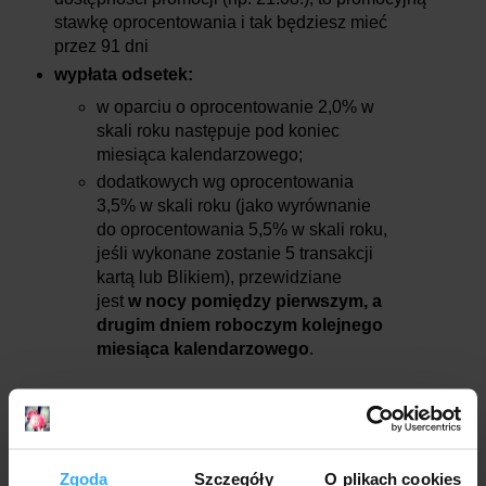
stawkę oprocentowania i tak będziesz mieć
przez
91
dni
wypłata odsetek:
w oparciu o oprocentowanie 2,0% w
skali roku następuje pod koniec
miesiąca kalendarzowego;
dodatkowych wg oprocentowania
3,5% w skali roku (jako wyrównanie
do oprocentowania 5,5% w skali roku,
jeśli wykonane zostanie 5 transakcji
kartą lub Blikiem), przewidziane
jest
w nocy pomiędzy pierwszym, a
drugim dniem roboczym kolejnego
miesiąca kalendarzowego
.
Nowi klienci
, którzy dopiero teraz otworzą konto w
Millennium (konto oszczędnościowe zakłada się razem we
wniosku o konto osobiste), każdą wpłatę na Konto
Oszczędnościowe Profit będą mieli uznaną jako "nowe
Zgoda
Szczegóły
O plikach cookies