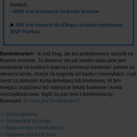
banku!)
-
4400 zł w bonusach za konto firmowe
▶️
450 zł w bonach do Allegro za kartę kredytową
BNP Paribas
Bankobranie®
- to mój blog, ale też praktykowany sposób na
finanse osobiste. Tu dowiesz się jak bardzo opłacalne jest
zarabianie na bankach poprzez promocje bankowe: premie za
otwarcie konta, okazje na nagrody od banku i moneyback, czyli
zwrot za płatności kartą debetową lub kredytową. W tym
miejscu znajdziesz też najlepsze lokaty bankowe i konta
oszczędnościowe. Bądź za pan brat z bankowością i
finansami.
O czym jest Bankobranie?
☞
Strona główna
☞
Przewodnik po blogu
☞
Baza wiedzy o bankowości
☞
Aktywne promocje kont