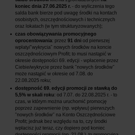
koniec dnia
27.06.2025
r.
- do wyliczenia tego
salda bank bierze pod uwagę środki na kontach
osobistych, oszczędnościowych i technicznych
oraz lokatach (w tym strukturyzowanych);
czas obowiązywania promocyjnego
oprocentowania
: przez
91 dni
od pierwszej
wpłaty/"wykrycia" nowych środków na koncie
oszczędnościowym Profit; to musi nastąpić w
okresie dostępności 69. edycji - wpłacenie przez
Ciebie/wykrycie przez bank "nowych środków"
może nastąpić w okresie od 7.08. do
22.08.2025
roku
;
dostępność 69. edycji promocji ze stawką do
5,5% w skali roku
: od 7.07. do 22.08.2025 r.
-
to
czas, w którym można uruchomić promocję
poprzez zapewnienie (np. wpływu) pierwszych
"nowych środków" na Konto Oszczędnościowe
Profit; jednak bez względu na to, czy środki
wpłacisz już teraz, czy dopiero pod koniec
dostępności promocji (np. 21.08.), to promocyjną