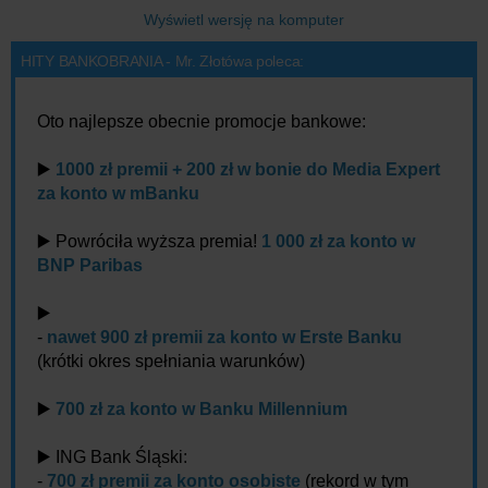
Wyświetl wersję na komputer
HITY BANKOBRANIA - Mr. Złotówa poleca:
Oto najlepsze obecnie promocje bankowe:
▶️
1000 zł premii + 200 zł w bonie do Media Expert
za konto w mBanku
▶️ Powróciła wyższa premia!
1 000 zł za konto w
BNP Paribas
▶️
-
nawet 900 zł premii za konto w Erste Banku
(krótki okres spełniania warunków)
▶️
700 zł za konto w Banku Millennium
▶️ ING Bank Śląski:
-
700 zł premii za konto osobiste
(rekord w tym