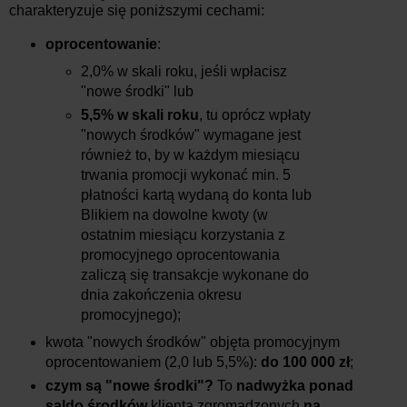
charakteryzuje się poniższymi cechami:
oprocentowanie
:
2,0% w skali roku, jeśli wpłacisz
"nowe środki" lub
5,5% w skali roku
, tu oprócz wpłaty
"nowych środków" wymagane jest
również to, by w każdym miesiącu
trwania promocji wykonać min. 5
płatności kartą wydaną do konta lub
Blikiem na dowolne kwoty (w
ostatnim miesiącu korzystania z
promocyjnego oprocentowania
zaliczą się transakcje wykonane do
dnia zakończenia okresu
promocyjnego);
kwota "nowych środków" objęta promocyjnym
oprocentowaniem (2,0 lub 5,5%):
do 100 000 zł
;
czym są "nowe środki"?
To
nadwyżka ponad
saldo środków
klienta zgromadzonych
na