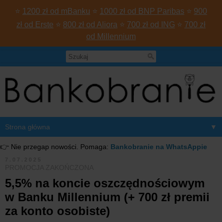
⭐
1200 zł od mBanku
⭐
1000 zł od BNP Paribas
⭐
900
zł od Erste
⭐
800 zł od Aliora
⭐
700 zł od ING
⭐
700 zł
od Millennium
▼
👉 Nie przegap nowości. Pomaga:
Bankobranie na WhatsAppie
7.07.2025
PROMOCJA ZAKOŃCZONA
5,5% na koncie oszczędnościowym
w Banku Millennium (+ 700 zł premii
za konto osobiste)