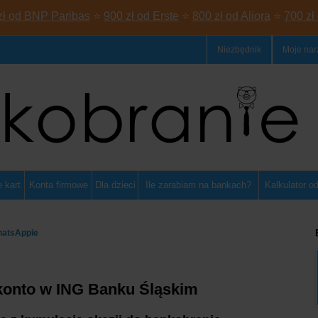
zł od BNP Paribas
⭐
900 zł od Erste
⭐
800 zł od Aliora
⭐
700 zł
Niezbędnik
Moje nar
 kart
Konta firmowe
Dla dzieci
Ile zarabiam na bankach?
Kalkulator o
hatsAppie
 konto w ING Banku Śląskim