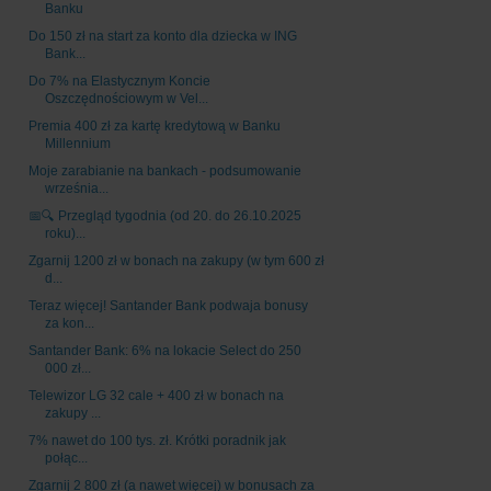
Banku
Do 150 zł na start za konto dla dziecka w ING
Bank...
Do 7% na Elastycznym Koncie
Oszczędnościowym w Vel...
Premia 400 zł za kartę kredytową w Banku
Millennium
Moje zarabianie na bankach - podsumowanie
września...
📅🔍 Przegląd tygodnia (od 20. do 26.10.2025
roku)...
Zgarnij 1200 zł w bonach na zakupy (w tym 600 zł
d...
Teraz więcej! Santander Bank podwaja bonusy
za kon...
Santander Bank: 6% na lokacie Select do 250
000 zł...
Telewizor LG 32 cale + 400 zł w bonach na
zakupy ...
7% nawet do 100 tys. zł. Krótki poradnik jak
połąc...
Zgarnij 2 800 zł (a nawet więcej) w bonusach za