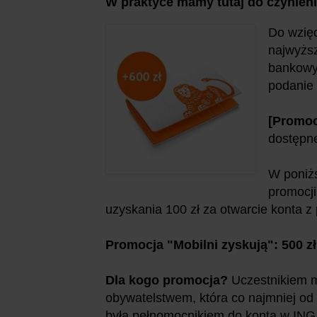
W praktyce mamy tutaj do czynieni
Do wzięc
najwyżs
bankowyc
podanie 
[Promoc
dostęp
W poniżs
promocji
uzyskania 100 zł za otwarcie konta z 
Promocja "
Mobilni zyskują":
500 zł
Dla kogo promocja?
Uczestnikiem m
obywatelstwem, która co najmniej
od
była pełnomocnikiem do konta w IN