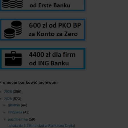
Promocje bankowe: archiwum
►
2026
(306)
▼
2025
(523)
►
grudnia
(44)
►
listopada
(41)
▼
października
(59)
Lokata do 5,5% na start w Raiffeisen Digital