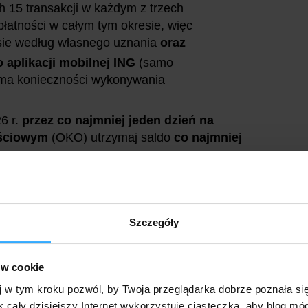
15 transakcji w każdym z trzech
płatności w całym tym okresie, więc
sie według własnego uznania
oraz
o aplikacji mobilnej ING
(samo
 ma konieczności wykonywania
6 r.
przez co najmniej jeden dzień na
ościowym
(OKO) utrzymaj saldo
co najmniej
jpóźniej
do
18.03.2026
r.
-
d
o czasu jej otrzymania
romocji (nie zmieniaj go na konto wspólne) wraz z
Szczegóły
 Konto Oszczędnościowe (bo to właśnie na rachunek
banku).
ów cookie
atne wskazówki
j w tym kroku pozwól, by Twoja przeglądarka dobrze poznała si
k cały dzisiejszy Internet wykorzystuje ciasteczka, aby blog mó