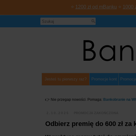
⭐
1200 zł od mBanku
⭐
1000 
Jesteś tu pierwszy raz?
Promocje kont
Promocje
👉 Nie przegap nowości. Pomaga:
Bankobranie na W
2.10.2025
PROMOCJA ZAKOŃCZONA
Odbierz premię do 600 zł za