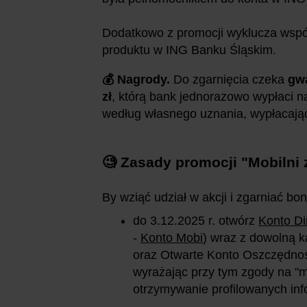
Dodatkowo z promocji wyklucza wspó
produktu w ING Banku Śląskim.
💰 Nagrody.
Do zgarnięcia czeka
gw
zł
, którą bank jednorazowo wypłaci n
według własnego uznania, wypłacając
🧐 Zasady promocji "Mobilni 
By wziąć udział w akcji i zgarniać bo
do 3.12
.2025
r. otwórz
Konto Di
-
Konto Mobi
) wraz z dowolną k
oraz Otwarte Konto Oszczędnoś
wyrażając przy tym zgody na "m
otrzymywanie profilowanych inf