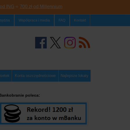
 od ING
⭐
700 zł od Millennium
zędzia
Współpraca i media
FAQ
Kontakt
dsetek
Konta oszczędnościowe
Najlepsze lokaty
Bankobranie poleca: