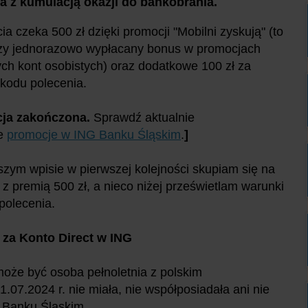
a z kumulacją okazji do bankobrania.
ia czeka 500 zł dzięki promocji "Mobilni zyskują" (to
zy jednorazowo wypłacany bonus w promocjach
h kont osobistych) oraz dodatkowe 100 zł za
kodu polecenia.
ja zakończona.
Sprawdź aktualnie
ne
promocje w ING Banku Śląskim
.
]
zym wpisie w pierwszej kolejności skupiam się na
 z premią 500 zł, a nieco niżej prześwietlam warunki
polecenia.
 za Konto Direct w ING
oże być osoba pełnoletnia z polskim
1.07.2024
r
.
nie miała, nie współposiadała ani nie
G Banku Śląskim.