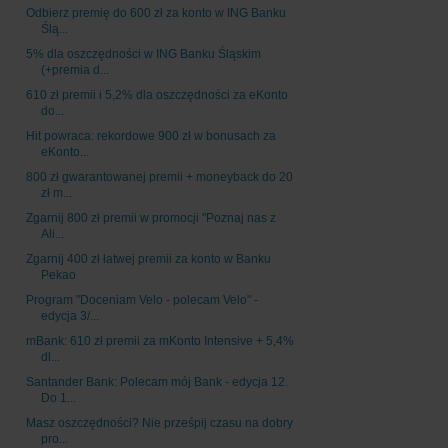
Odbierz premię do 600 zł za konto w ING Banku
Ślą...
5% dla oszczędności w ING Banku Śląskim
(+premia d...
610 zł premii i 5,2% dla oszczędności za eKonto
do...
Hit powraca: rekordowe 900 zł w bonusach za
eKonto...
800 zł gwarantowanej premii + moneyback do 20
zł m...
Zgarnij 800 zł premii w promocji "Poznaj nas z
Ali...
Zgarnij 400 zł łatwej premii za konto w Banku
Pekao
Program "Doceniam Velo - polecam Velo" -
edycja 3/...
mBank: 610 zł premii za mKonto Intensive + 5,4%
dl...
Santander Bank: Polecam mój Bank - edycja 12.
Do 1...
Masz oszczędności? Nie prześpij czasu na dobry
pro...