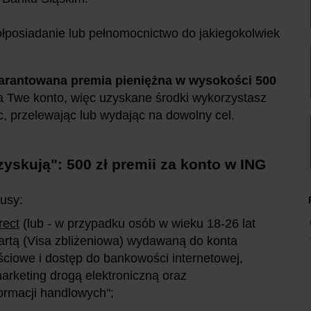
łposiadanie lub pełnomocnictwo do jakiegokolwiek
arantowana premia pieniężna w wysokości 500
a Twe konto, więc uzyskane środki wykorzystasz
, przelewając lub wydając na dowolny cel.
zyskują": 500 zł premii za konto w ING
nusy:
rect
(lub - w przypadku osób w wieku 18-26 lat
artą (Visa zbliżeniowa) wydawaną do konta
ciowe i dostęp do bankowości internetowej,
arketing drogą elektroniczną oraz
ormacji handlowych";