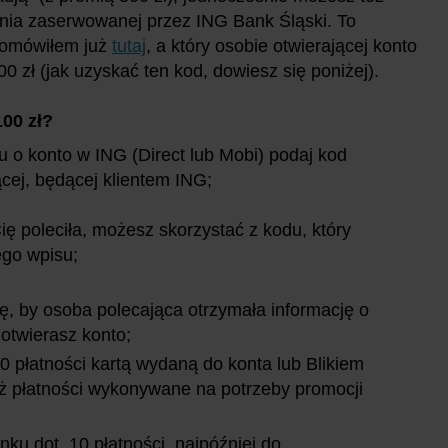
ania zaserwowanej przez ING Bank Śląski. To
 omówiłem już
tutaj
, a który osobie otwierającej konto
 zł (jak uzyskać ten kod, dowiesz się poniżej).
00 zł?
o konto w ING (Direct lub Mobi) podaj kod
cej, będącej klientem ING;
Cię poleciła, możesz skorzystać z kodu, który
ego wpisu;
ę, by osoba polecająca otrzymała informację o
 otwierasz konto;
0 płatności kartą wydaną do konta lub Blikiem
 już płatności wykonywane na potrzeby promocji
ku dot. 10 płatności, najpóźniej do