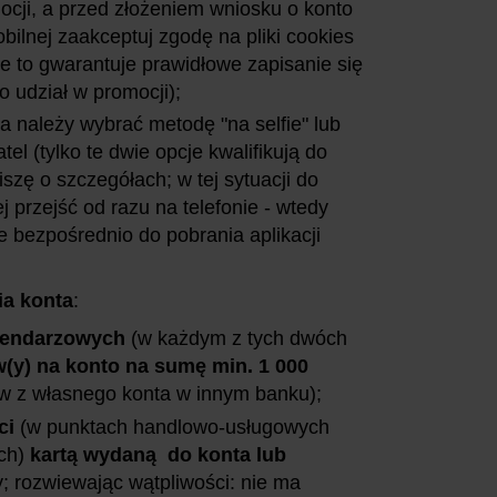
ocji, a przed złożeniem wniosku o konto
obilnej zaakceptuj zgodę na pliki cookies
e to gwarantuje prawidłowe zapisanie się
o udział w promocji);
a należy wybrać metodę "na selfie" lub
l (tylko te dwie opcje kwalifikują do
piszę o szczegółach; w tej sytuacji do
j przejść od razu na telefonie - wtedy
e bezpośrednio do pobrania aplikacji
ia konta
:
lendarzowych
(w każdym z tych dwóch
(y) na konto na sumę min. 1 000
ew z własnego konta w innym banku);
ci
(w punktach handlowo-usługowych
ch)
kartą wydaną do konta lub
; rozwiewając wątpliwości: nie ma