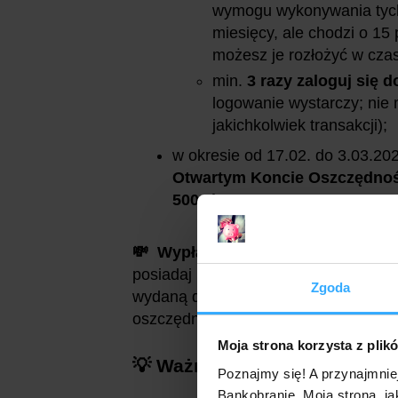
wymogu wykonywania tych 
miesięcy, ale chodzi o 15 
możesz je rozłożyć w cza
min.
3 razy zaloguj się d
logowanie wystarczy; nie
jakichkolwiek transakcji);
w okresie od 17.02. do 3.03.202
Otwartym Koncie Oszczędn
500 zł
.
💸 Wypłata premii 500 zł
nastąpi na
posiadaj konto osobiste założone w p
Zgoda
wydaną do niego kartą oraz Otwarte
oszczędnościowy wpłynie premia od 
Moja strona korzysta z plik
💡 Ważne informacje i przyd
Poznajmy się! A przynajmnie
Bankobranie. Moja strona, ja