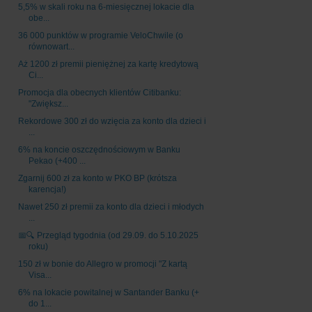
5,5% w skali roku na 6-miesięcznej lokacie dla
obe...
36 000 punktów w programie VeloChwile (o
równowart...
Aż 1200 zł premii pieniężnej za kartę kredytową
Ci...
Promocja dla obecnych klientów Citibanku:
"Zwiększ...
Rekordowe 300 zł do wzięcia za konto dla dzieci i
...
6% na koncie oszczędnościowym w Banku
Pekao (+400 ...
Zgarnij 600 zł za konto w PKO BP (krótsza
karencja!)
Nawet 250 zł premii za konto dla dzieci i młodych
...
📅🔍 Przegląd tygodnia (od 29.09. do 5.10.2025
roku)
150 zł w bonie do Allegro w promocji "Z kartą
Visa...
6% na lokacie powitalnej w Santander Banku (+
do 1...