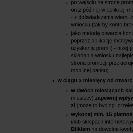
po wejściu na stronę prom
oraz później w aplikacji m
- z doświadczenia wiem, ż
wniosku (tak by konto brał
jako metodę otwarcia kont
poprzez aplikację mObywate
uzyskania premii) - niżej 
składania wniosku najlepie
strona promocji przekieruj
mobilnej banku;
w ciągu 3 miesięcy od otwarc
w dwóch miesiącach ka
miesięcy)
zapewnij wpływ
zł
(może to być np. przel
wykonaj min. 15 płatnoś
i/lub sklepach internetowy
Blikiem
na dowolne kwoty