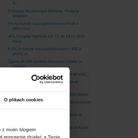
iK...
Promocja dla obecnych klientów: "Podążaj
szlakiem ...
5% na Koncie Oszczędnościowym Profit w
Millennium ...
📅🔍 Przegląd tygodnia (od 13. do 19.10.2025
roku)
6,4% na koncie oszczędnościowym + 400 zł
premii za...
Zgarnij 96 000 punktów Bezcenne Chwile (o
wartości...
Loteria "Płać kartą Visa i graj o wyjazd Igrzyska ...
Zgarnij aż 1160 zł w bonusach za konto w
Santander...
700 zł w bonusach za konto w Santander Banku
O plikach cookies
Alior: do 5% na Koncie Mega Oszczędnościowym
dla n...
Dodatkowe 200 zł dla studentów za konto w
Santande...
Santander Bank: aż 1160 zł do wzięcia za Konto
ę z moim blogiem
Select
gł poprawnie działać a Twoje