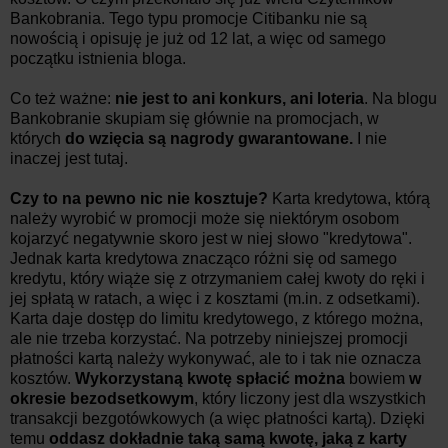
Bankobrania. Tego typu promocje Citibanku nie są
nowością i opisuję je już od 12 lat, a więc od samego
początku istnienia bloga.
Co też ważne:
nie jest to ani konkurs, ani loteria
. Na blogu
Bankobranie skupiam się głównie na promocjach, w
których
do wzięcia są nagrody gwarantowane.
I nie
inaczej jest tutaj.
Czy to na pewno nic nie kosztuje?
Karta kredytowa, którą
należy wyrobić w promocji może się niektórym osobom
kojarzyć negatywnie skoro jest w niej słowo "kredytowa".
Jednak karta kredytowa znacząco różni się od samego
kredytu, który wiąże się z otrzymaniem całej kwoty do ręki i
jej spłatą w ratach, a więc i z kosztami (m.in. z odsetkami).
Karta daje dostęp do limitu kredytowego, z którego można,
ale nie trzeba korzystać. Na potrzeby niniejszej promocji
płatności kartą należy wykonywać, ale to i tak nie oznacza
kosztów.
Wykorzystaną kwotę spłacić można
bowiem
w
okresie bezodsetkowym
, który liczony jest dla wszystkich
transakcji bezgotówkowych (a więc płatności kartą). Dzięki
temu
oddasz dokładnie taką samą kwotę, jaką z karty