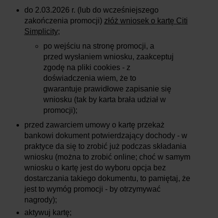
do 2.03.2026
r. (lub do wcześniejszego
zakończenia promocji)
złóż wniosek o kartę Citi
Simplicity
;
po wejściu na stronę promocji, a
przed wysłaniem wniosku, zaakceptuj
zgodę na pliki cookies - z
doświadczenia wiem, że to
gwarantuje prawidłowe zapisanie się
wniosku (tak by karta brała udział w
promocji);
przed zawarciem umowy o kartę przekaż
bankowi dokument potwierdzający dochody - w
praktyce da się to zrobić już podczas składania
wniosku (można to zrobić online; choć w samym
wniosku o kartę jest do wyboru opcja bez
dostarczania takiego dokumentu, to pamiętaj, że
jest to wymóg promocji - by otrzymywać
nagrody);
aktywuj kartę;