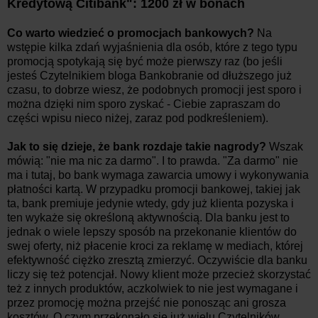
Kredytową Citibank": 1200 zł w bonach
Co warto wiedzieć o promocjach bankowych?
Na
wstępie kilka zdań wyjaśnienia dla osób, które z tego typu
promocją spotykają się być może pierwszy raz (bo jeśli
jesteś Czytelnikiem bloga Bankobranie od dłuższego już
czasu, to dobrze wiesz, że podobnych promocji jest sporo i
można dzięki nim sporo zyskać - Ciebie zapraszam do
części wpisu nieco niżej, zaraz pod podkreśleniem).
Jak to się dzieje, że bank rozdaje takie nagrody?
Wszak
mówią: "nie ma nic za darmo". I to prawda. "Za darmo" nie
ma i tutaj, bo bank wymaga zawarcia umowy i wykonywania
płatności kartą. W przypadku promocji bankowej, takiej jak
ta, bank premiuje jedynie wtedy, gdy już klienta pozyska i
ten wykaże się określoną aktywnością. Dla banku jest to
jednak o wiele lepszy sposób na przekonanie klientów do
swej oferty, niż płacenie kroci za reklamę w mediach, której
efektywność ciężko zresztą zmierzyć. Oczywiście dla banku
liczy się też potencjał. Nowy klient może przecież skorzystać
też z innych produktów, aczkolwiek to nie jest wymagane i
przez promocję można przejść nie ponosząc ani grosza
kosztów. O czym przekonało się już wielu Czytelników