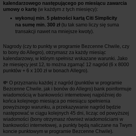
kalendarzowego następującego po miesiącu zawarcia
umowy o kartę
(w każdym z tych miesięcy):
wykonuj min. 5 płatności kartą Citi Simplicity
na sumę min. 300 zł
(tu tak samo liczy się suma
transakcji nawet na mniejsze kwoty).
Nagrody (czy to punkty w programie Bezcenne Chwile, czy
to bony do Allegro), otrzymasz za każdy miesiąc
kalendarzowy, w którym spełnisz wskazane warunki. Jako
że miesięcy jest 12, to można zgarnąć 12 nagród (6 x 8000
punktów + 6 x 100 zł w bonach Allegro).
💸 O przyznaniu każdej z nagród (punktów w programie
Bezcenne Chwile, jak i bonów do Allegro) bank poinformuje
wiadomością w bankowości internetowej najpóźniej do
końca kolejnego miesiąca po miesiącu spełnienia
powyższego warunku, a przekazywanie nagród będzie
następować w ciągu kolejnych 45 dni, licząc od powyższej
wiadomości (bony otrzymasz również wiadomościami w
bankowości internetowej, a punkty będą naliczane na Twym
koncie punktowym w programie Bezcenne Chwile).