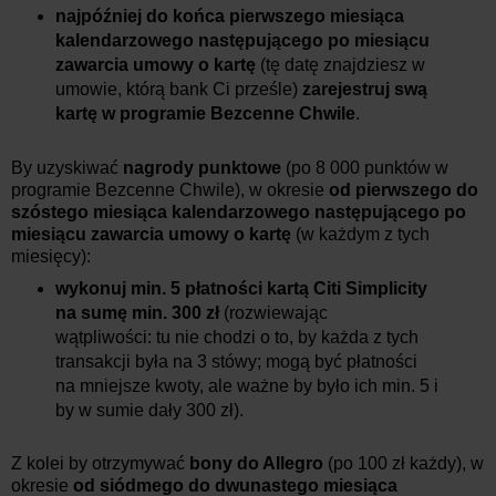
najpóźniej do końca pierwszego miesiąca
kalendarzowego następującego po miesiącu
zawarcia umowy o kartę
(tę datę znajdziesz w
umowie, którą bank Ci prześle)
zarejestruj swą
kartę w programie Bezcenne Chwile
.
By uzyskiwać
nagrody punktowe
(po 8 000 punktów w
programie Bezcenne Chwile), w okresie
od pierwszego do
szóstego miesiąca kalendarzowego następującego po
miesiącu zawarcia umowy o kartę
(w każdym z tych
miesięcy):
wykonuj min. 5 płatności kartą Citi Simplicity
na sumę min. 300 zł
(rozwiewając
wątpliwości: tu nie chodzi o to, by każda z tych
transakcji była na 3 stówy; mogą być płatności
na mniejsze kwoty, ale ważne by było ich min. 5 i
by w sumie dały 300 zł).
Z kolei by otrzymywać
bony do Allegro
(po 100 zł każdy), w
okresie
od siódmego do dwunastego miesiąca