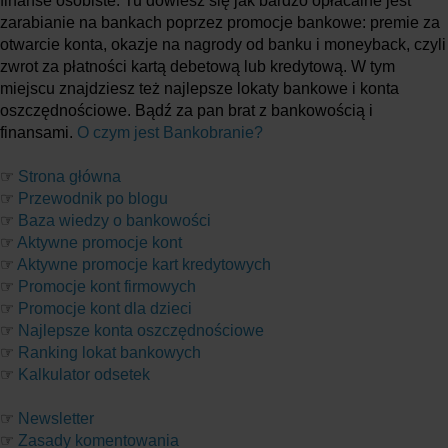
finanse osobiste. Tu dowiesz się jak bardzo opłacalne jest
zarabianie na bankach poprzez promocje bankowe: premie za
otwarcie konta, okazje na nagrody od banku i moneyback, czyli
zwrot za płatności kartą debetową lub kredytową. W tym
miejscu znajdziesz też najlepsze lokaty bankowe i konta
oszczędnościowe. Bądź za pan brat z bankowością i
finansami.
O czym jest Bankobranie?
☞
Strona główna
☞
Przewodnik po blogu
☞
Baza wiedzy o bankowości
☞
Aktywne promocje kont
☞
Aktywne promocje kart kredytowych
☞
Promocje kont firmowych
☞
Promocje kont dla dzieci
☞
Najlepsze konta oszczędnościowe
☞
Ranking lokat bankowych
☞
Kalkulator odsetek
☞
Newsletter
☞
Zasady komentowania