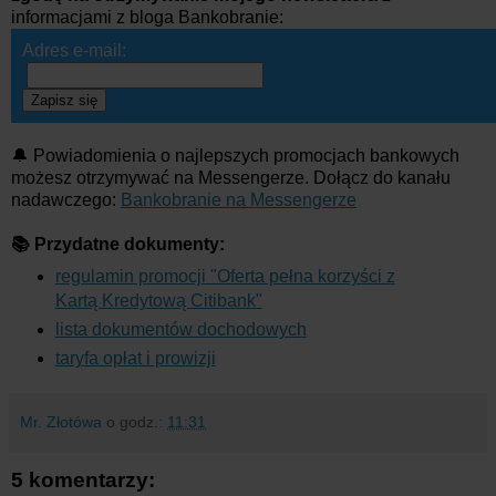
informacjami z bloga Bankobranie:
Adres e-mail:
Zapisz się
🔔 Powiadomienia o najlepszych promocjach bankowych
możesz otrzymywać na Messengerze. Dołącz do kanału
nadawczego:
Bankobranie na Messengerze
📚 Przydatne dokumenty:
regulamin promocji "Oferta pełna korzyści z
Kartą Kredytową Citibank"
lista dokumentów dochodowych
taryfa opłat i prowizji
Mr. Złotówa
o godz.:
11:31
5 komentarzy: