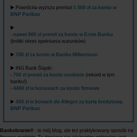
▶️ Powróciła wyższa premia!
1 000 zł za konto w
BNP Paribas
▶️
-
nawet 900 zł premii za konto w Erste Banku
(krótki okres spełniania warunków)
▶️
700 zł za konto w Banku Millennium
▶️ ING Bank Śląski:
-
700 zł premii za konto osobiste
(rekord w tym
banku!)
-
4400 zł w bonusach za konto firmowe
▶️
450 zł w bonach do Allegro za kartę kredytową
BNP Paribas
Bankobranie®
- to mój blog, ale też praktykowany sposób na