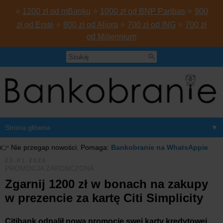
⭐
1200 zł od mBanku
⭐
1000 zł od BNP Paribas
⭐
900
zł od Erste
⭐
800 zł od Aliora
⭐
700 zł od ING
⭐
700 zł
od Millennium
▼
👉 Nie przegap nowości. Pomaga:
Bankobranie na WhatsAppie
22.01.2026
PROMOCJA ZAKOŃCZONA
Zgarnij 1200 zł w bonach na zakupy
w prezencie za kartę Citi Simplicity
Citibank odpalił nową promocję swej karty kredytowej.