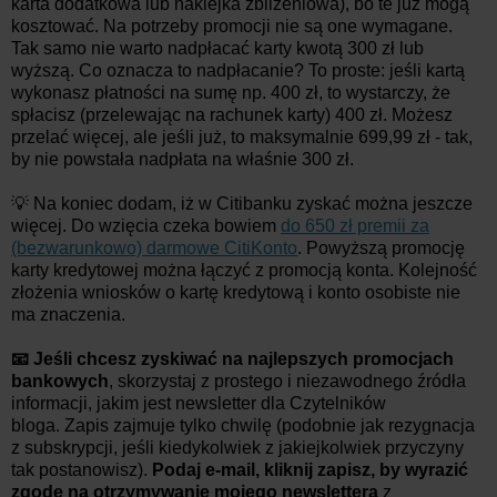
karta dodatkowa lub naklejka zbliżeniowa), bo te już mogą
kosztować. Na potrzeby promocji nie są one wymagane.
Tak samo nie warto nadpłacać karty kwotą 300 zł lub
wyższą. Co oznacza to nadpłacanie? To proste: jeśli kartą
wykonasz płatności na sumę np. 400 zł, to wystarczy, że
spłacisz (przelewając na rachunek karty) 400 zł. Możesz
przelać więcej, ale jeśli już, to maksymalnie 699,99 zł - tak,
by nie powstała nadpłata na właśnie 300 zł.
💡 Na koniec dodam, iż w Citibanku zyskać można jeszcze
więcej. Do wzięcia czeka bowiem
do 650 zł premii za
(bezwarunkowo) darmowe CitiKonto
. Powyższą promocję
karty kredytowej można łączyć z promocją konta. Kolejność
złożenia wniosków o kartę kredytową i konto osobiste nie
ma znaczenia.
📧 Jeśli chcesz zyskiwać na najlepszych promocjach
bankowych
, skorzystaj z prostego i niezawodnego źródła
informacji, jakim jest newsletter dla Czytelników
bloga. Zapis zajmuje tylko chwilę (podobnie jak rezygnacja
z subskrypcji, jeśli kiedykolwiek z jakiejkolwiek przyczyny
tak postanowisz).
Podaj e-mail, kliknij zapisz, by wyrazić
zgodę na otrzymywanie mojego newslettera
z