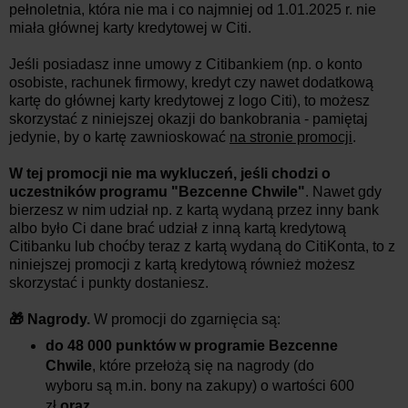
peł
noletnia, która nie ma i co najmniej od 1.01.2025 r. nie
miała głównej karty kredytowej w Citi.
Jeśli posiadasz inne umowy z Citibankiem (np. o konto
osobiste, rachunek firmowy, kredyt czy nawet dodatkową
kartę do głównej karty kredytowej z logo Citi), to możesz
skorzystać z niniejszej okazji do bankobrania - pamiętaj
jedynie, by o kartę zawnioskować
na stronie promocji
.
W tej promocji nie ma wykluczeń, jeśli chodzi o
uczestników programu "Bezcenne Chwile"
. Nawet gdy
bierzesz w nim udział np. z kartą wydaną przez inny bank
albo było Ci dane brać udział z inną kartą kredytową
Citibanku lub choćby teraz z kartą wydaną do CitiKonta, to z
niniejszej promocji z kartą kredytową również możesz
skorzystać i punkty dostaniesz.
🎁 Nagrody.
W promocji do zgarnięcia są:
do 48 000 punktów w programie Bezcenne
Chwile
, które przełożą się na nagrody (do
wyboru są m.in. bony na zakupy) o wartości 600
zł
oraz