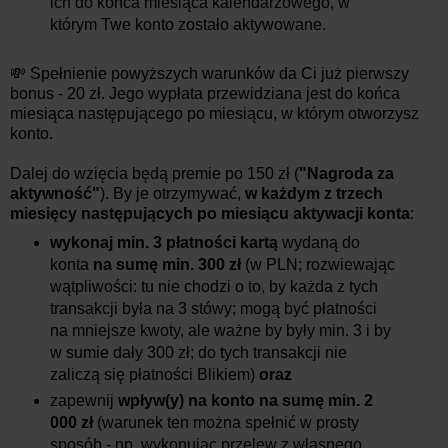
ich do końca miesiąca kalendarzowego, w
którym Twe konto zostało aktywowane.
💸 Spełnienie powyższych warunków da Ci już pierwszy
bonus - 20 zł. Jego wypłata przewidziana jest do końca
miesiąca następującego po miesiącu, w którym otworzysz
konto.
Dalej do wzięcia będą premie po 150 zł (
"Nagroda za
aktywność"
). By je otrzymywać,
w każdym z trzech
miesięcy następujących po miesiącu aktywacji konta
:
wykonaj min. 3 płatności kartą
wydaną do
konta
na sumę min. 300 zł
(w PLN; rozwiewając
wątpliwości: tu nie chodzi o to, by każda z tych
transakcji była na 3 stówy; mogą być płatności
na mniejsze kwoty, ale ważne by były min. 3 i by
w sumie dały 300 zł; do tych transakcji nie
zaliczą się płatności Blikiem)
oraz
zapewnij
wpływ(y) na konto na sumę min. 2
000 zł
(warunek ten można spełnić w prosty
sposób - np. wykonując przelew z własnego