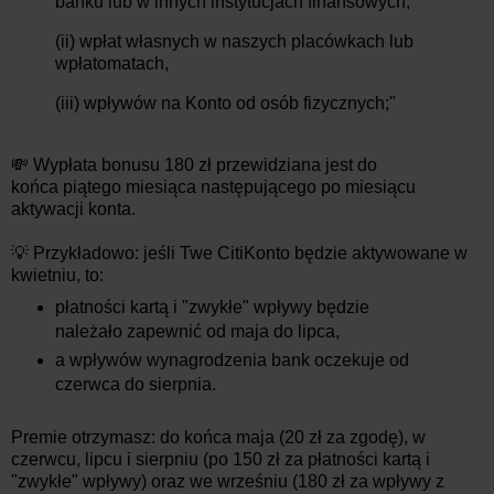
banku lub w innych instytucjach finansowych,
(ii) wpłat własnych w naszych placówkach lub
wpłatomatach,
(iii) wpływów na Konto od osób fizycznych;"
💸 Wypłata bonusu 180 zł przewidziana jest do
końca
piątego
miesiąca następującego po miesiącu
aktywacji konta.
💡 Przykładowo: jeśli Twe CitiKonto będzie aktywowane w
kwietniu, to:
płatności kartą i "zwykłe" wpływy będzie
należało zapewnić od maja do lipca,
a wpływów wynagrodzenia bank oczekuje od
czerwca do sierpnia.
Premie otrzymasz: do końca maja (20 zł za zgodę), w
czerwcu, lipcu i sierpniu (po 150 zł za płatności kartą i
"zwykłe" wpływy) oraz we wrześniu (180 zł za wpływy z