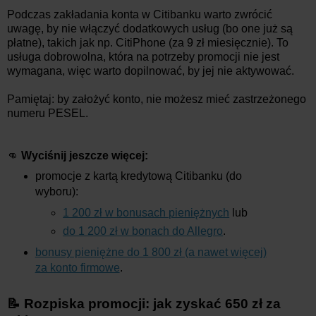
Podczas zakładania konta w Citibanku warto zwrócić
uwagę, by nie włączyć dodatkowych usług (bo one już są
płatne), takich jak np. CitiPhone (za 9 zł miesięcznie). To
usługa dobrowolna, która na potrzeby promocji nie jest
wymagana, więc warto dopilnować, by jej nie aktywować.
Pamiętaj: by założyć konto, nie możesz mieć zastrzeżonego
numeru PESEL.
👊
Wyciśnij jeszcze więcej:
promocje z kartą kredytową Citibanku (do
wyboru):
1 200 zł w bonusach pieniężnych
lub
do 1 200 zł w bonach do Allegro
.
bonusy pieniężne do 1 800 zł (a nawet więcej)
za konto firmowe
.
📝 Rozpiska promocji: jak zyskać 650 zł za