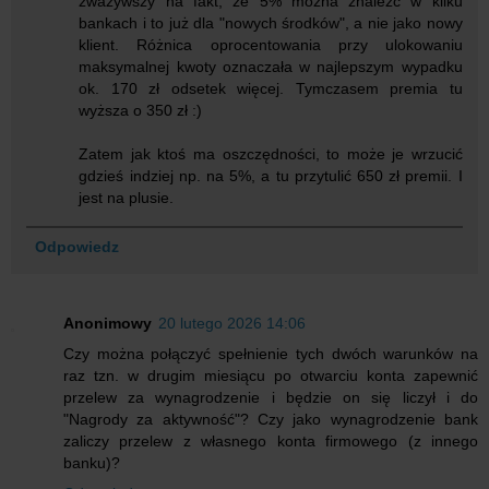
zważywszy na fakt, że 5% można znaleźć w kilku
bankach i to już dla "nowych środków", a nie jako nowy
klient. Różnica oprocentowania przy ulokowaniu
maksymalnej kwoty oznaczała w najlepszym wypadku
ok. 170 zł odsetek więcej. Tymczasem premia tu
wyższa o 350 zł :)
Zatem jak ktoś ma oszczędności, to może je wrzucić
gdzieś indziej np. na 5%, a tu przytulić 650 zł premii. I
jest na plusie.
Odpowiedz
Anonimowy
20 lutego 2026 14:06
Czy można połączyć spełnienie tych dwóch warunków na
raz tzn. w drugim miesiącu po otwarciu konta zapewnić
przelew za wynagrodzenie i będzie on się liczył i do
"Nagrody za aktywność"? Czy jako wynagrodzenie bank
zaliczy przelew z własnego konta firmowego (z innego
banku)?