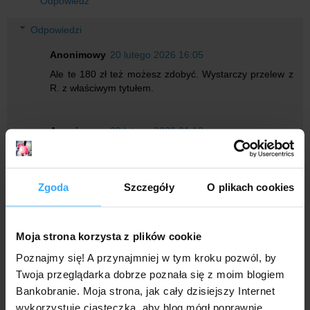
Odpowiedz
Odpowiedzi
Anonimowy
20 lutego 2026 16:05
Ale te 180 zł też możesz zdobyć. Wystarczy przelew z
R. z właściwym tytułem.
Anonimowy
20 lutego 2026 21:19
A ten przelew może być na to samo nazwisko czy
wymagany jest inny właściciel?
Zgoda
Szczegóły
O plikach cookies
Anonimowy
21 lutego 2026 15:41
Zleceniodawca: Revolut Bank UAB
Moja strona korzysta z plików cookie
Bank zleceniodawcy: UniCredit NV/SA Oddział w Polsce
Tytuł:
Poznajmy się! A przynajmniej w tym kroku pozwól, by
Twoja przeglądarka dobrze poznała się z moim blogiem
Bankobranie. Moja strona, jak cały dzisiejszy Internet
Anonimowy
21 lutego 2026 16:26
wykorzystuje ciasteczka, aby blog mógł poprawnie