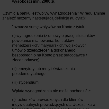
wysokości min. 2000 zł
.
Czym dla banku jest wpływ wynagrodzenia? W regulaminie
znaleźć możemy następującą definicję (tu cytat):
"oznacza sumę wpływów na Konto z tytułu:
(i) wynagrodzenia (z umowy o pracę, stosunków
powołania/ mianowania, kontraktów
menedżerskich/ marynarskich/ wojskowych;
umów o dzieło/zlecenia dokonanego
bezpośrednio na Konto przez pracodawcę /
zleceniodawcę)
(ii) emerytury lub renty i świadczenia
przedemerytalnego
(iii) stypendium.
Wpłata wynagrodzenia nie może pochodzić z:
(i) rachunków prowadzonych dla klientów
indywidualnych prowadzących dla Uczestnika w