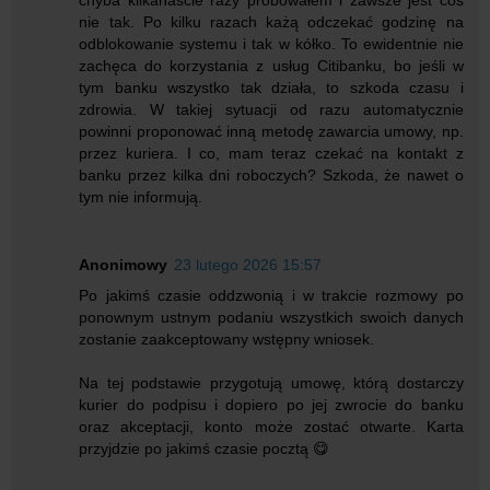
chyba kilkanaście razy próbowałem i zawsze jest coś
nie tak. Po kilku razach każą odczekać godzinę na
odblokowanie systemu i tak w kółko. To ewidentnie nie
zachęca do korzystania z usług Citibanku, bo jeśli w
tym banku wszystko tak działa, to szkoda czasu i
zdrowia. W takiej sytuacji od razu automatycznie
powinni proponować inną metodę zawarcia umowy, np.
przez kuriera. I co, mam teraz czekać na kontakt z
banku przez kilka dni roboczych? Szkoda, że nawet o
tym nie informują.
Anonimowy
23 lutego 2026 15:57
Po jakimś czasie oddzwonią i w trakcie rozmowy po
ponownym ustnym podaniu wszystkich swoich danych
zostanie zaakceptowany wstępny wniosek.
Na tej podstawie przygotują umowę, którą dostarczy
kurier do podpisu i dopiero po jej zwrocie do banku
oraz akceptacji, konto może zostać otwarte. Karta
przyjdzie po jakimś czasie pocztą 😋