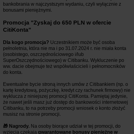
bankobrania w najczystszym wydaniu, czyli wyłącznie z
bonusami pieniężnymi.
Promocja "Zyskaj do 650 PLN w ofercie
CitiKonta"
Dla kogo promocja?
Uczestnikiem może być osoba
pełnoletnia, która nie ma i po 31.07.2024 r. nie miała konta
(osobistego, oszczędnościowego i/lub
SuperOszczędnościowego) w Citibanku. Wykluczenie po
ww. dacie obejmuje też współwłaścicieli i pełnomocników
do konta.
Ewentualne bycie stroną innych umów z Citibankiem (np. o
kartę kredytową, pożyczkę, kredyt czy rachunek firmowy) nie
wyklucza z niniejszej promocji CitiKonta. Pamiętaj jedynie,
że nawet jeśli masz już dostęp do bankowości internetowej
Citibanku, to na potrzeby promocji wniosek o konto złożyć
musisz na stronie promocji.
🎁 Nagrody.
Na osoby biorące udział w tej promocji, do
wzięcia czekają
gwarantowane bonusy pieniężne w