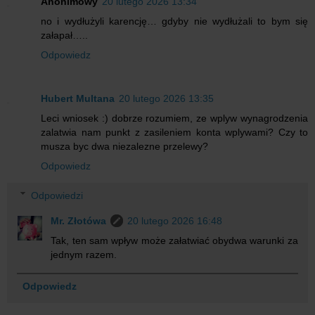
Anonimowy
20 lutego 2026 13:34
no i wydłużyli karencję… gdyby nie wydłużali to bym się
załapał…..
Odpowiedz
Hubert Multana
20 lutego 2026 13:35
Leci wniosek :) dobrze rozumiem, ze wplyw wynagrodzenia
zalatwia nam punkt z zasileniem konta wplywami? Czy to
musza byc dwa niezalezne przelewy?
Odpowiedz
Odpowiedzi
Mr. Złotówa
20 lutego 2026 16:48
Tak, ten sam wpływ może załatwiać obydwa warunki za
jednym razem.
Odpowiedz