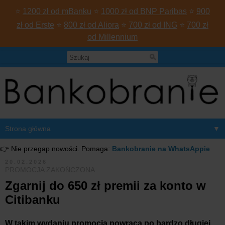
⭐
1200 zł od mBanku
⭐
1000 zł od BNP Paribas
⭐
900
zł od Erste
⭐
800 zł od Aliora
⭐
700 zł od ING
⭐
700 zł
od Millennium
▼
👉 Nie przegap nowości. Pomaga:
Bankobranie na WhatsAppie
20.02.2026
PROMOCJA ZAKOŃCZONA
Zgarnij do 650 zł premii za konto w
Citibanku
W takim wydaniu promocja powraca po bardzo długiej