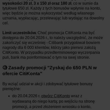
wysokości 20 zł,
3 x 150 zł oraz 180 zł
, co w sumie da
tytułowe 650 zł. Każdy z tych bonusów wpłynie na konto,
więc będzie je można wykorzystać według własnego
uznania, wypłacając, przelewając lub wydając na dowolny
cel.
Limit uczestników.
Choć promocja CitiKonta ma być
dostępna
do 20.04.2026
r., to należy uwzględnić, że może
zakończyć się wcześniej - Citibank przygotował bowiem
nagrody
dla 6 000 klientów
, którzy jako pierwsi założą
CitiKonto. W przypadku przedterminowego wyczerpania
puli, bank ma poinformować o tym na swej stronie.
🧐 Zasady promocji
"
Zyskaj do 650 PLN w
ofercie CitiKonta
"
By wziąć udział w akcji i zdobywać tytułowe bonusy
pieniężne:
do 20.04.2026 r.
otwórz CitiKonto
wraz z
wydawaną do niego kartą; po wejściu na stronę
promocji, a przed złożeniem wniosku o konto,