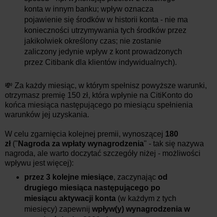
konta w innym banku; wpływ oznacza
pojawienie się środków w historii konta - nie ma
konieczności utrzymywania tych środków przez
jakikolwiek określony czas; nie zostanie
zaliczony jedynie wpływ z kont prowadzonych
przez Citibank dla klientów indywidualnych).
💸 Za każdy miesiąc, w którym spełnisz powyższe warunki,
otrzymasz premię 150 zł, która wpłynie na CitiKonto do
końca miesiąca następującego po miesiącu spełnienia
warunków jej uzyskania.
W celu zgarnięcia kolejnej premii, wynoszącej
180
zł
("
Nagroda za wpłaty wynagrodzenia
" - tak się nazywa
nagroda, ale warto doczytać szczegóły niżej - możliwości
wpływu jest więcej):
przez 3 kolejne miesiące
, zaczynając
od
drugiego miesiąca następującego po
miesiącu aktywacji konta
(w każdym z tych
miesięcy) zapewnij
wpływ(y) wynagrodzenia w