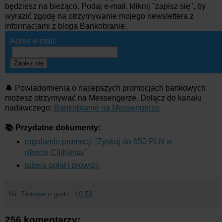
będziesz na bieżąco. Podaj e-mail, kliknij "zapisz się", by
wyrazić zgodę na otrzymywanie mojego newslettera z
informacjami z bloga Bankobranie:
Adres e-mail:
Zapisz się
🔔 Powiadomienia o najlepszych promocjach bankowych
możesz otrzymywać na Messengerze. Dołącz do kanału
nadawczego:
Bankobranie na Messengerze
📚 Przydatne dokumenty:
regulamin promocji "Zyskaj do 650 PLN w
ofercie CitiKonta"
tabela opłat i prowizji
Mr. Złotówa
o godz.:
10:52
256 komentarzy: