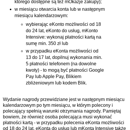
którego dostępne są też mOkazje zakupy);
w miesiącu otwarcia konta lub w następnym
miesiącu kalendarzowym:
wybierając eKonto możliwości od 18
do 24 lat, eKonto do usług, mKonto
Intensive: wykonaj płatności kartą na
sumę min. 350 zł lub
w przypadku eKonta możliwości od
13 do 17 lat, dopilnuj wykonania min.
5 płatności telefonem (na dowolne
kwoty) - to mogą być płatności Google
Pay lub Apple Pay, Blikiem
zbliżeniowym lub kodem Blik.
Wydanie nagrody przewidziane jest w następnym miesiącu
kalendarzowym po tym miesiącu, w którym polecony i
polecający spełnią warunki otrzymania nagrody. Pamiętaj
bowiem, że również osoba polecająca musi wykonać
płatności kartą - w przypadku polecenia eKonta możliwości
od 18 do 24 lat, eKonta do usług lub mKonta Intensive także