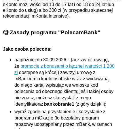
eKonto możliwości od 13 do 17 lat i od 18 do 24 lat lub
eKonto do usług) albo 300 zł (w przypadku skutecznej
rekomendacji mKonta Intensive).
🧐 Zasady programu "PolecamBank"
Jako osoba polecona:
najpóźniej do 30.09.2026 r. (acz zwróć uwagę,
że
promocje z bonusami o łącznej wartości 1 200
zł
dostępne są krócej) zawrzyj umowę z
mBankiem o konto osobiste wraz z wydawaną
do niego kartą, wpisując we wniosku kod
polecenia od obecnego klienta; jeśli takiej osoby
nie znasz, możesz skorzystać z mego
identyfikatora:
bankobranie1
(z góry dzięki!);
wyraź zgodę na przystąpienie i korzystanie z
programu mOkazje (to bezpłatny program
rabatowy udostępniany przez mBank, w ramach