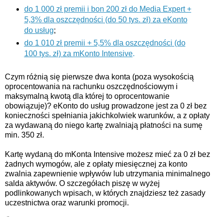
do 1 000 zł premii i bon 200 zł do Media Expert +
5,3% dla oszczędności (do 50 tys. zł) za eKonto
do usług
;
do 1 010 zł premii + 5,5% dla oszczędności (do
100 tys. zł) za mKonto Intensive
.
Czym różnią się pierwsze dwa konta (poza wysokością
oprocentowania na rachunku oszczędnościowym i
maksymalną kwotą dla której to oprocentowanie
obowiązuje)? eKonto do usług prowadzone jest za 0 zł bez
konieczności spełniania jakichkolwiek warunków, a z opłaty
za wydawaną do niego kartę zwalniają płatności na sumę
min. 350 zł.
Kartę wydaną do mKonta Intensive możesz mieć za 0 zł bez
żadnych wymogów, ale z opłaty miesięcznej za konto
zwalnia zapewnienie wpływów lub utrzymania minimalnego
salda aktywów. O szczegółach piszę w wyżej
podlinkowanych wpisach, w których znajdziesz też zasady
uczestnictwa oraz warunki promocji.