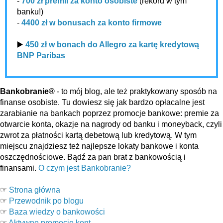
-
700 zł premii za konto osobiste
(rekord w tym
banku!)
-
4400 zł w bonusach za konto firmowe
▶️
450 zł w bonach do Allegro za kartę kredytową
BNP Paribas
Bankobranie®
- to mój blog, ale też praktykowany sposób na
finanse osobiste. Tu dowiesz się jak bardzo opłacalne jest
zarabianie na bankach poprzez promocje bankowe: premie za
otwarcie konta, okazje na nagrody od banku i moneyback, czyli
zwrot za płatności kartą debetową lub kredytową. W tym
miejscu znajdziesz też najlepsze lokaty bankowe i konta
oszczędnościowe. Bądź za pan brat z bankowością i
finansami.
O czym jest Bankobranie?
☞
Strona główna
☞
Przewodnik po blogu
☞
Baza wiedzy o bankowości
☞
Aktywne promocje kont