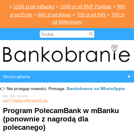
⭐
1200 zł od mBanku
⭐
1000 zł od BNP Paribas
⭐
900
zł od Erste
⭐
800 zł od Aliora
⭐
700 zł od ING
⭐
700 zł
od Millennium
▼
👉 Nie przegap nowości. Pomaga:
Bankobranie na WhatsAppie
28.05.2026
AKTYWNA PROMOCJA
Program PolecamBank w mBanku
(ponownie z nagrodą dla
polecanego)