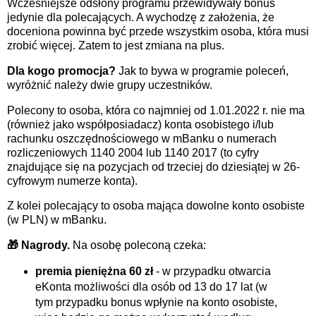
Wcześniejsze odsłony programu przewidywały bonus
jedynie dla polecających. A wychodzę z założenia, że
doceniona powinna być przede wszystkim osoba, która musi
zrobić więcej. Zatem to jest zmiana na plus.
Dla kogo promocja?
Jak to bywa w programie poleceń,
wyróżnić należy dwie grupy uczestników.
Polecony to osoba, która co najmniej od 1.01.2022 r. nie ma
(również jako współposiadacz) konta osobistego i/lub
rachunku oszczędnościowego w mBanku o numerach
rozliczeniowych 1140 2004 lub 1140 2017 (to cyfry
znajdujące się na pozycjach od trzeciej do dziesiątej w 26-
cyfrowym numerze konta).
Z kolei polecający to osoba mająca dowolne konto osobiste
(w PLN) w mBanku.
🎁 Nagrody.
Na osobę poleconą czeka:
premia pieniężna 60 zł
- w przypadku otwarcia
eKonta możliwości dla osób od 13 do 17 lat (w
tym przypadku bonus wpłynie na konto osobiste,