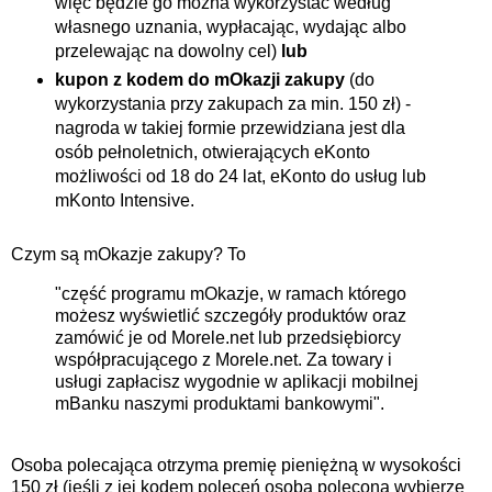
więc będzie go można wykorzystać według
własnego uznania, wypłacając, wydając albo
przelewając na dowolny cel)
lub
kupon z kodem do mOkazji zakupy
(do
wykorzystania przy zakupach za min. 150 zł) -
nagroda w takiej formie przewidziana jest dla
osób pełnoletnich, otwierających eKonto
możliwości od 18 do 24 lat, eKonto do usług lub
mKonto Intensive.
Czym są mOkazje zakupy? To
"część programu mOkazje, w ramach którego
możesz wyświetlić szczegóły produktów oraz
zamówić je od Morele.net lub przedsiębiorcy
współpracującego z Morele.net. Za towary i
usługi zapłacisz wygodnie w aplikacji mobilnej
mBanku naszymi produktami bankowymi".
Osoba polecająca otrzyma premię pieniężną w wysokości
150 zł (jeśli z jej kodem poleceń osoba polecona wybierze