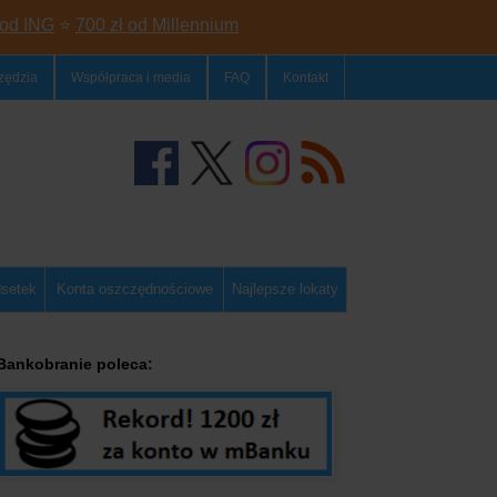
 od ING
⭐
700 zł od Millennium
zędzia
Współpraca i media
FAQ
Kontakt
dsetek
Konta oszczędnościowe
Najlepsze lokaty
Bankobranie poleca: