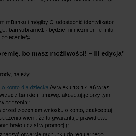
ntem mBanku i mógłby Ci udostępnić identyfikator
ego:
bankobranie1
-
będzie mi niezmiernie miło.
 polecenie😊
premię, bo masz możliwości! – III edycja"
rody, należy:
 o konto dla dziecka
(w wieku 13-17 lat) wraz
awrzeć z bankiem umowę, akceptując przy tym
wiadczenia";
 a przed złożeniem wniosku o konto, zaakceptuj
wiadczenia wiem, że to gwarantuje prawidłowe
nto brało udział w promocji);
aznaczyć otwarcie rachunku do regularnego