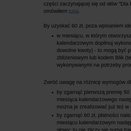
części zaczynającej się od słów "Dl
omówiłem
tutaj
.
By uzyskać 60 zł, poza wpisaniem ide
w miesiącu, w którym otworzys
kalendarzowym dopilnuj wykonan
dowolne kwoty) - to mogą być p
zbliżeniowym lub kodem Blik (t
wykonywanymi na potrzeby prom
Zwróć uwagę na różnicę wymogów dla
by zgarnąć pierwszą premię 50 
miesiąca kalendarzowego nastę
można je zrealizować już też w 
by zgarnąć 60 zł, płatności na
miesiącu kalendarzowym następ
słowy: tu nie zliczy się suma t