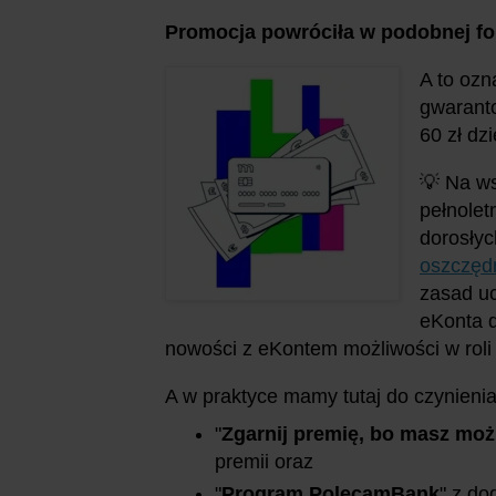
Promocja powróciła w podobnej fo
A to ozn
gwaranto
60 zł dz
💡 Na ws
pełnolet
dorosły
oszczęd
zasad uc
eKonta d
nowości z eKontem możliwości w roli
A w praktyce mamy tutaj do czynienia
"
Zgarnij premię, bo masz możli
premii oraz
"
Program PolecamBank
" z do