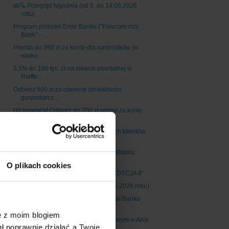
📅🔍 Przegląd tygodnia (od 8. do 14.06.2026
roku)
Program poleceń Erste Banku ("Polecam mój
Bank" - ...
Premia do 360 zł za konto dla nastolatków (w
wieku...
5,5% do 100 tys. zł na lokacie powitalnej w
Raiffe...
Odbierz 500 zł za otwarcie działalności
gospodarcz...
Hit powraca! Odbierz do 700 zł premii za konto
oso...
Promocja "120 zł z apką" dla obecnych klientów
Ers...
Promocja dla obecnych klientów VeloBanku:
"Płać ka...
O plikach cookies
PKO BP: "Płacisz kartą, kasa wraca EDYCJA II"
📅🔍 Przegląd tygodnia (od 1. do 7.06.2026 roku)
4,5% do 200 tys. zł w Raiffeisen Digital Banku
znó...
ę z moim blogiem
5% na start na koncie oszczędnościowym w Alior
gł poprawnie działać a Twoje
Ban...