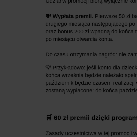
Udział w promocji biorą wyłącznie ko
💸 Wypłata premii
. Pierwsze 50 zł b
drugiego miesiąca następującego po m
oraz bonus 200 zł wpadną do końca 
po miesiącu otwarcia konta.
Do czasu otrzymania nagród: nie zam
💡 Przykładowo: jeśli konto dla dzieck
końca września będzie należało spełn
październik będzie czasem realizacji
zostaną wypłacone: do końca październ
🛒 60 zł premii dzięki progr
Zasady uczestnictwa w tej promocji w