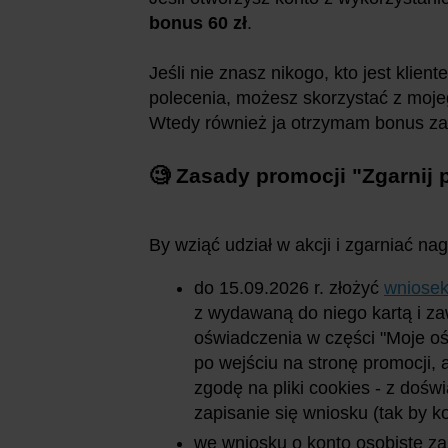
bonus 60 zł
.
Jeśli nie znasz nikogo, kto jest klie
polecenia, możesz skorzystać z moj
Wtedy również ja otrzymam bonus za
🧐 Zasady promocji "
Zgarnij 
By wziąć udział w akcji i zgarniać nag
do 15.09.2026 r. złożyć
wniosek
z wydawaną do niego kartą i z
oświadczenia w części "Moje oś
po wejściu na stronę promocji,
zgodę na pliki cookies - z doś
zapisanie się wniosku (tak by ko
we wniosku o konto osobiste z