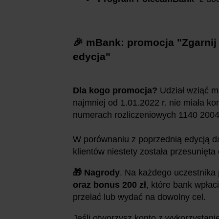
🎉 mBank: promocja "Zgarnij 
edycja"
Dla kogo promocja?
Udział wziąć m
najmniej od 1.01.2022 r. nie miała k
numerach rozliczeniowych 1140 200
W porównaniu z poprzednią edycją da
klientów niestety została przesunięta
🎁 Nagrody
. Na każdego uczestnika
oraz bonus 200 zł
, które bank wpłac
przelać lub wydać na dowolny cel.
Jeśli otworzysz konto z wykorzystan