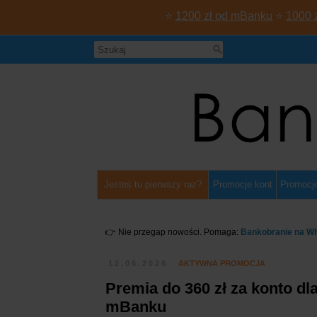
⭐
1200 zł od mBanku
⭐
1000 
Jesteś tu pierwszy raz?
Promocje kont
Promocje
👉 Nie przegap nowości. Pomaga:
Bankobranie na W
12.06.2026
AKTYWNA PROMOCJA
Premia do 360 zł za konto dla
mBanku