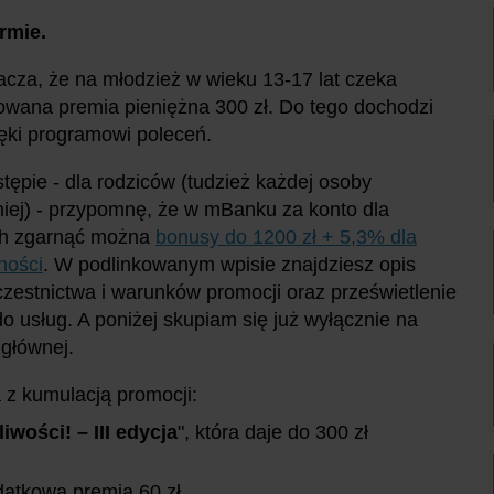
rmie.
acza, że na młodzież w wieku 13-17 lat czeka
wana premia pieniężna 300 zł. Do tego dochodzi
ięki programowi poleceń.
tępie - dla rodziców (tudzież każdej osoby
niej) - przypomnę, że w mBanku za konto dla
ch zgarnąć można
bonusy do 1200 zł + 5,3% dla
ności
. W podlinkowanym wpisie znajdziesz opis
zestnictwa i warunków promocji oraz prześwietlenie
o usług. A poniżej skupiam się już wyłącznie na
 głównej.
 z kumulacją promocji:
wości! – III edycja
", która daje do 300 zł
datkową premią 60 zł.