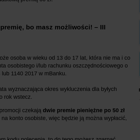
premię, bo masz możliwości! – III
oże osoba w wieku od 13 do 17 lat, która nie ma i co
onta osobistego i/lub rachunku oszczędnościowego o
4 lub 1140 2017 w mBanku.
ta wyznaczająca okres wykluczenia dla byłych
 o rok wstecz.
 promocji czekają
dwie premie pieniężne po 50 zł
i na konto osobiste, więc będzie ją można wypłacić,
iem kodu polecenia, to do tego możesz zgarnąć