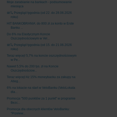
Moje zarabianie na bankach - podsumowanie
miesiąca
📅🔍 Przegląd tygodnia (od 22. do 28.06.2026
roku)
HIT BANKOBRANIA: do 800 zł za konto w Erste
Banku ...
Do 6% na Elastycznym Koncie
Oszczędnościowym w Vel...
📅🔍 Przegląd tygodnia (od 15. do 21.06.2026
roku)
Teraz więcej! 5,7% na koncie oszczędnościowym
w Pe...
Nawet 5,5% do 200 tys. zł na Koncie
Oszczędnościow...
Teraz więcej! Aż 15% moneybacku za zakupy na
Alleg...
6% na lokacie na start w VeloBanku (VeloLokata
dla...
Promocja "500 punktów za 1 punkt" w programie
Bezc...
Promocja dla obecnych klientów VeloBanku:
"Przelew...