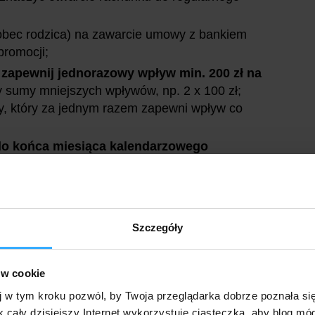
obec rodzica) na zawarcie umowy z bankiem
 promocji;
a
zapewnij jednorazowy wpływ min. 200 zł na
zy sumy mniejszych wpływów, np. 2 x 100 zł;
y, który za jednym razem zapewni wpływ co
do końca miesiąca kalendarzowego
warcia konta wykonało 10 płatności
ługowych i/lub przez Internet
(na dowolne
pełnego miesiąca po otwarciu konta dla
Szczegóły
 50 zł na rachunku Moje Cele powiązanym z
ów cookie
wni Ci I premię (50 zł). By zgarnąć II premię
j w tym kroku pozwól, by Twoja przeglądarka dobrze poznała si
k cały dzisiejszy Internet wykorzystuje ciasteczka, aby blog mó