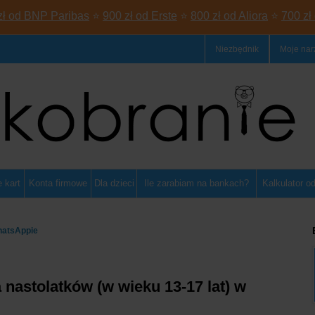
zł od BNP Paribas
⭐
900 zł od Erste
⭐
800 zł od Aliora
⭐
700 zł
Niezbędnik
Moje nar
 kart
Konta firmowe
Dla dzieci
Ile zarabiam na bankach?
Kalkulator o
hatsAppie
 nastolatków (w wieku 13-17 lat) w