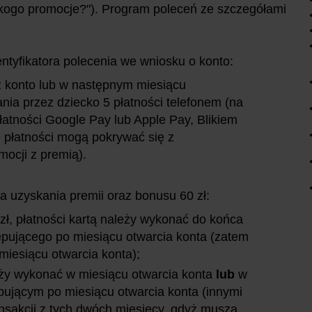
a kogo promocje?"). Program poleceń ze szczegółami
ntyfikatora polecenia we wniosku o konto:
z konto lub w następnym miesiącu
ia przez dziecko 5 płatności telefonem (na
łatności Google Pay lub Apple Pay, Blikiem
e płatności mogą pokrywać się z
ocji z premią).
 uzyskania premii oraz bonusu 60 zł:
zł, płatności kartą należy wykonać do końca
pującego po miesiącu otwarcia konta (zatem
miesiącu otwarcia konta);
leży wykonać w miesiącu otwarcia konta
lub
w
ującym po miesiącu otwarcia konta (innymi
ransakcji z tych dwóch miesięcy, gdyż muszą