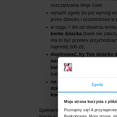
oszczędzania Moje Cele;
wyrazić zgody (to już wymóg w
przez dziecko i uczestnictwo w
w ciągu 7 dni od otwarcia kont
konto dziecka
(bank nie zalic
ma to być przelew przychodząc
najmniej 200 zł);
dopilnować, by Twe dziecko 
następującego po miesiącu ot
kartą
w punktach handlowo-us
kwoty);
na ostatni dzień pierwszego 
Zgoda
dziecka: zapewnić saldo min.
kontem dziecka
.
Moja strona korzysta z plik
Spełnienie powyższych warunków zape
Poznajmy się! A przynajmnie
Bankobranie. Moja strona, ja
(także w wysokości 50 zł):