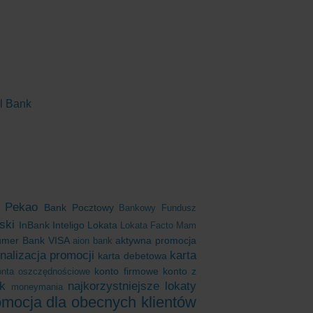
al Bank
 Pekao
Bank Pocztowy
Bankowy Fundusz
ski
InBank
Inteligo
Lokata
Lokata Facto
Mam
umer Bank
VISA
aktywna promocja
aion bank
inalizacja promocji
karta
karta debetowa
konto firmowe
konto z
onta oszczędnościowe
k
najkorzystniejsze lokaty
moneymania
omocja dla obecnych klientów