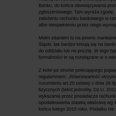
Banku, do końca obowiązywania prom
zgłoszeniowego. Tam wyraża zgodę, a
założeniu rachunku bankowego w ram
albo niespełnieniu przez niego wym
Moim zdaniem to na pewno mankamen
Śląski, tak bardzo kreują się na bank
do oddziału lub na pocztę. W tego t
formalności te są rozwiązane w o wie
Z kolei po stronie polecającego poja
regulaminem: „Równowartość otrzyma
rozumieniu art.20 ustawy z dnia 26 
fizycznych (tekst jednolity. Dz.U. 20
wykazania przez posiadacza rachun
opodatkowania stawką właściwą wg sk
końca lutego 2015 roku. Podatku nie