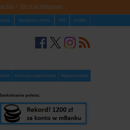
 od ING
⭐
700 zł od Millennium
zędzia
Współpraca i media
FAQ
Kontakt
dsetek
Konta oszczędnościowe
Najlepsze lokaty
Bankobranie poleca: