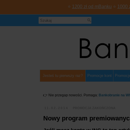
⭐
1200 zł od mBanku
⭐
1000 
Jesteś tu pierwszy raz?
Promocje kont
Promocje
👉 Nie przegap nowości. Pomaga:
Bankobranie na W
11.02.2014
PROMOCJA ZAKOŃCZONA
Nowy program premiowanych