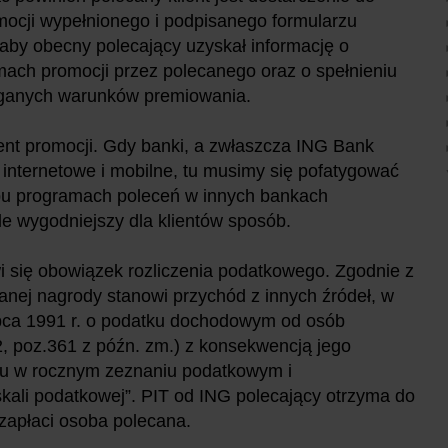
ocji wypełnionego i podpisanego formularzu
by obecny polecający uzyskał informację o
ach promocji przez polecanego oraz o spełnieniu
aganych warunków premiowania.
t promocji. Gdy banki, a zwłaszcza ING Bank
i internetowe i mobilne, tu musimy się pofatygować
ypu programach poleceń w innych bankach
le wygodniejszy dla klientów sposób.
wi się obowiązek rozliczenia podatkowego. Zgodnie z
nej nagrody stanowi przychód z innych źródeł, w
lipca 1991 r. o podatku dochodowym od osób
12, poz.361 z późn. zm.) z konsekwencją jego
ku w rocznym zeznaniu podatkowym i
ali podatkowej”. PIT od ING polecający otrzyma do
 zapłaci osoba polecana.