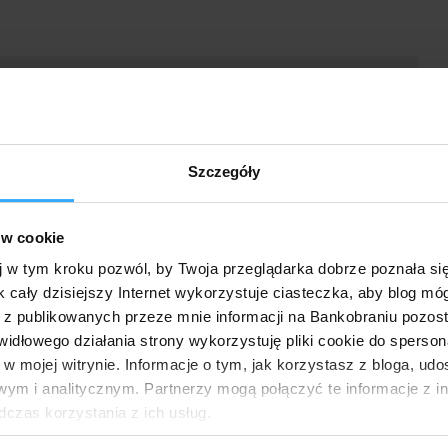
nościowe
,
program poleceń
,
promocja zakończona
Szczegóły
ów cookie
j w tym kroku pozwól, by Twoja przeglądarka dobrze poznała si
"Do 300 zł
Do 5,5% na koncie
k cały dzisiejszy Internet wykorzystuje ciasteczka, aby blog mó
szonkowego" za
oszczędnościowym w
o dla dzieci (w
ING Banku Śląskim (+
 0-17 lat) w ING
do 700 zł premii za
 z publikowanych przeze mnie informacji na Bankobraniu pozos
Śląskim (+ 100 zł
konto osobiste)
gramie poleceń)
łowego działania strony wykorzystuję pliki cookie do spersonal
 w mojej witrynie. Informacje o tym, jak korzystasz z bloga, u
ym i analitycznym. Partnerzy mogą połączyć te informacje z 
dczas korzystania z ich usług.