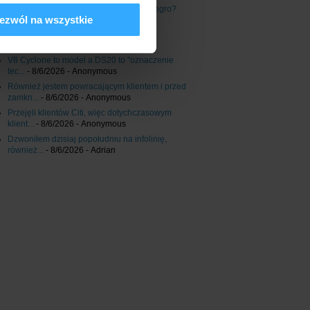
Jak wykorzystać kartę podarunkową Allegro?
ezwól na wszystkie
Nie
- 8/6/2026
- Anonymous
V8 Cyclone to model a DS20 to "oznaczenie
tec...
- 8/6/2026
- Anonymous
Również jestem powracającym klientem i przed
zamkn...
- 8/6/2026
- Anonymous
Przejęli klientów Citi, więc dotychczasowym
klient...
- 8/6/2026
- Anonymous
Dzwoniłem dzisiaj popołudniu na infolinię,
również...
- 8/6/2026
- Adrian