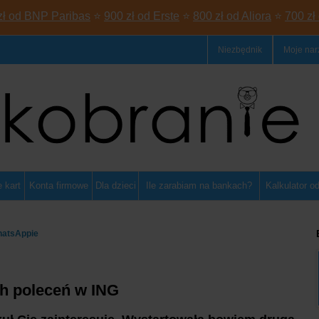
zł od BNP Paribas
⭐
900 zł od Erste
⭐
800 zł od Aliora
⭐
700 zł
Niezbędnik
Moje nar
 kart
Konta firmowe
Dla dzieci
Ile zarabiam na bankach?
Kalkulator o
hatsAppie
 poleceń w ING