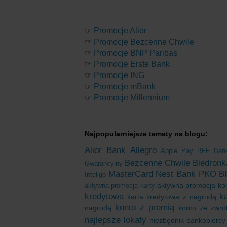
☞
Promocje Alior
☞
Promocje Bezcenne Chwile
☞
Promocje BNP Paribas
☞
Promocje Erste Bank
☞
Promocje ING
☞
Promocje mBank
☞
Promocje Millennium
Najpopularniejsze tematy na blogu:
Alior Bank
Allegro
Apple Pay
BFF Ban
Bezcenne Chwile
Biedronk
Gwarancyjny
MasterCard
Nest Bank
PKO B
Inteligo
aktywna promocja ko
aktywna promocja karty
kredytowa
k
karta kredytowa z nagrodą
konto z premią
nagrodą
konto ze zwro
najlepsze lokaty
niezbędnik bankobiorcy