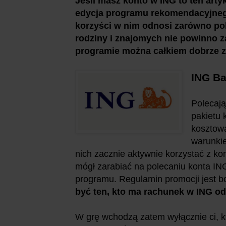
Jeśli masz konto w ING to ten art
edycja programu rekomendacyjnego
korzyści w nim odnosi zarówno pol
rodziny i znajomych nie powinno z
programie można całkiem dobrze z
ING Ba
Polecają
pakietu 
kosztow
warunkie
nich zacznie aktywnie korzystać z ko
mógł zarabiać na polecaniu konta IN
programu. Regulamin promocji jest b
być ten, kto ma rachunek w ING od
W grę wchodzą zatem wyłącznie ci, kt