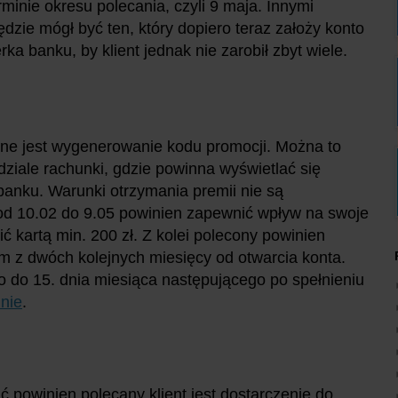
minie okresu polecania, czyli 9 maja. Innymi
zie mógł być ten, który dopiero teraz założy konto
ka banku, by klient jednak nie zarobił zbyt wiele.
dne jest wygenerowanie kodu promocji. Można to
dziale rachunki, gdzie powinna wyświetlać się
banku. Warunki otrzymania premii nie są
od 10.02 do 9.05 powinien zapewnić wpływ na swoje
ć kartą min. 200 zł. Z kolei polecony powinien
ym z dwóch kolejnych miesięcy od otwarcia konta.
 do 15. dnia miesiąca następującego po spełnieniu
nie
.
ć powinien polecany klient jest dostarczenie do