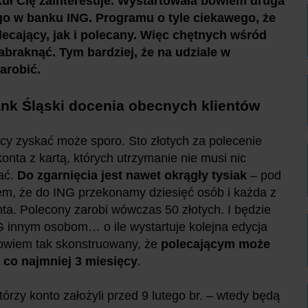
ykuł Cię zainteresuje. Wystartowała bowiem druga
 w banku ING. Programu o tyle ciekawego, że
ecający, jak i polecany. Więc chętnych wśród
abraknąć. Tym bardziej, że na udziale w
arobić.
nk Śląski docenia obecnych klientów
cy zyskać może sporo. Sto złotych za polecenie
konta z kartą, których utrzymanie nie musi nic
ać.
Do zgarnięcia jest nawet okrągły tysiak
– pod
m, że do ING przekonamy dziesięć osób i każda z
nta. Polecony zarobi wówczas 50 złotych. I będzie
G innym osobom… o ile wystartuje kolejna edycja
owiem tak skonstruowany, że
polecającym może
 co najmniej 3 miesięcy
.
órzy konto założyli przed 9 lutego br. – wtedy będą