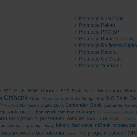
☞
Promocje Nest Bank
☞
Promocje Pekao
☞
Promocje PKO BP
☞
Promocje Bank Pocztowy
☞
Promocje Raiffeisen Digit
☞
Promocje Revolut
☞
Promocje UniCredit
☞
Promocje VeloBank
BLIK
BNP Paribas
Bank Millennium
Bank
k
BFG
BOŚ Bank
Citibank
a
ING Bank Ślą
Credit Agricole
Erste Bank
Google Pay
P
Santander Bank
Raiffeisen Digital Bank
Santander Cons
Plus Bank
bankobranie
f
nta
bon empik.com
bon na Allegro
darmowe konto osobiste
arta kredytowa z prezentem
konkurs
konkurs dla Czytelników
k
lokaty bankowe
mBank
moneybac
tem
lokata z premią
lokaty
pr
podsumowanie bankobrania
program poleceń
polecam PKO