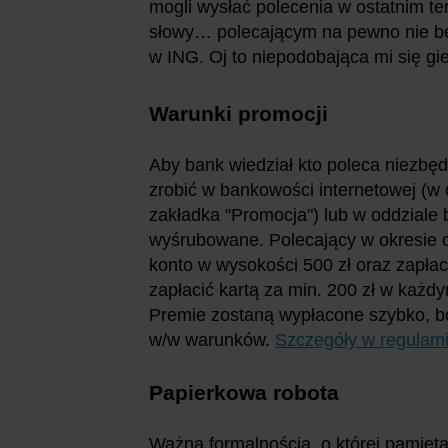
mogli wysłać polecenia w ostatnim ter
słowy… polecającym na pewno nie będ
w ING. Oj to niepodobająca mi się gier
Warunki promocji
Aby bank wiedział kto poleca niezbę
zrobić w bankowości internetowej (w 
zakładka "Promocja") lub w oddziale 
wyśrubowane. Polecający w okresie 
konto w wysokości 500 zł oraz zapłaci
zapłacić kartą za min. 200 zł w każd
Premie zostaną wypłacone szybko, bo
w/w warunków.
Szczegóły w regulami
Papierkowa robota
Ważną formalnością, o której pamięta