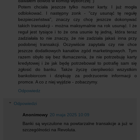
dawałem dowód w komisji wyborczej :)
Potem chciała jeszcze tylko numer karty. I już mogła
odblokować. I następny zonk - "czy usunąć tę regułę
bezpieczeństwa", znaczy czy chcę jeszcze dokonywać
takich transakcji - można maksymalnie na rok usunąć. I że
reguł jest tysiące i to że ona usunie tę jedną, która teraz
zadziałała to nie znaczy, że nie zadziała jakaś inna przy
podobnej transakcji. Oczywiście zapytała czy nie chce
jeszcze dodatkowych kanałów zgód marketingowych. Tym
razem obyło się bez tłumaczenia, że nie potrzebuję karty
kredytowej i że jak będę potrzebował to potrafię sam się
zgłosić do banku. Także życzę cierpliwości wszystkim
bankobiorcom i dziękuję za podrzucenie informacji o
promce. A co z niej wyjdzie - zobaczymy.
Odpowiedz
Odpowiedzi
Anonimowy
20 maja 2025 10:09
Banki są wyczulone na powtarzalne transakcje a już w
szczególności na Revoluta.