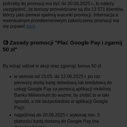
potrzeby tej promocji ma być do 20.06.2025 r., to należy
uwzględnić, że bonusy przewidziane są dla 13 571 klientów,
którzy jako pierwsi spełnią warunki promocji. Informacja o
ewentualnym przedterminowym zakończeniu promocji ma
się pojawić
tutaj
.
🧐 Zasady promocji
"
Płać Google Pay i zgarnij
50 zł
"
By wziąć udział w akcji oraz zgarnąć bonus 50 zł:
w okresie od 15.05. do 12.06.2025 r. po raz
pierwszy dodaj kartę debetową lub kredytową do
usługi Google Pay za pomocą aplikacji mobilnej
Banku Millennium (to ważne, by zrobić to w taki
sposób, a nie bezpośrednio w aplikacji Google
Pay);
najpóźniej do 20.06.2025 r. wykonaj min. 5
płatności kartą dodaną do Google Pay (na