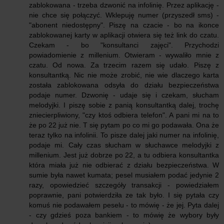
zablokowana - trzeba dzwonić na infolinię. Przez aplikację -
nie chce się połączyć. Wklepuję numer (przyszedł sms) -
"abonent niedostępny". Piszę na czacie - bo na ikonce
zablokowanej karty w aplikacji otwiera się też link do czatu.
Czekam - bo "konsultanci zajęci". Przychodzi
powiadomienie z millenium. Otwieram - wywaliło mnie z
czatu. Od nowa. Za trzecim razem się udało. Piszę z
konsultantką. Nic nie może zrobić, nie wie dlaczego karta
została zablokowana odsyła do działu bezpieczeństwa
podaje numer. Dzwonię - udaje się i czekam, słucham
melodyjki. I piszę sobie z panią konsultantką dalej, trochę
zniecierpliwiony, "czy ktoś odbiera telefon". A pani mi na to
że po 22 już nie. T się pytam po co mi go podawała. Ona że
teraz tylko na infolinii. To pisze dalej jaki numer na infolinię,
podaje mi. Cały czas słucham w słuchawce melodyjki z
millenium. Jest już dobrze po 22, a tu odbiera konsultantka
która miała już nie odbierać z działu bezpieczeństwa. W
sumie była nawet kumata; pesel musiałem podać jedynie 2
razy, opowiedzieć szczegóły transakcji - powiedziałem
poprawnie, pani potwierdziła ze tak było. I się pytała czy
komuś nie podawałem peselu - to mówię - że jej. Pyta dalej
- czy gdzieś poza bankiem - to mówię że wybory były