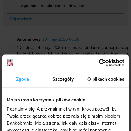
Zgodnie z regulaminem - dowolne
Odpowiedz
Anonimowy
20 maja 2025 08:36
"Do dnia 14 maja 2025 nie masz dodanej żadnej naszej
karty debetowej lub kredytowej w usłudze Google Pay" - co
jest nieprecyzyjnego w tym zapisie?
Odpowiedz
Zgoda
Szczegóły
O plikach cookies
Odpowiedzi
Anonimowy
22 maja 2025 15:56
Gdyby chcieli wykluczyć wcześniejsze dodanie karty do
Moja strona korzysta z plików cookie
Portfela GPay byłoby raczej "nie miałeś nigdy wcześniej
Poznajmy się! A przynajmniej w tym kroku pozwól, by
dodanej żadnej naszej karty debetowej lub kredytowej
w usłudze Google Pay" 😋
Twoja przeglądarka dobrze poznała się z moim blogiem
Bankobranie. Moja strona, jak cały dzisiejszy Internet
Odpowiedz
wykorzystuje ciasteczka, aby blog mógł poprawnie