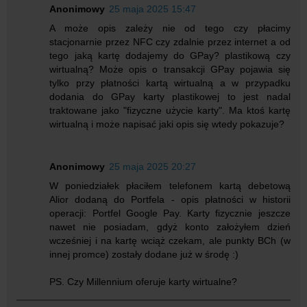
Anonimowy
25 maja 2025 15:47
A może opis zależy nie od tego czy płacimy
stacjonarnie przez NFC czy zdalnie przez internet a od
tego jaką kartę dodajemy do GPay? plastikową czy
wirtualną? Może opis o transakcji GPay pojawia się
tylko przy płatności kartą wirtualną a w przypadku
dodania do GPay karty plastikowej to jest nadal
traktowane jako "fizyczne użycie karty". Ma ktoś kartę
wirtualną i może napisać jaki opis się wtedy pokazuje?
Anonimowy
25 maja 2025 20:27
W poniedziałek płaciłem telefonem kartą debetową
Alior dodaną do Portfela - opis płatności w historii
operacji: Portfel Google Pay. Karty fizycznie jeszcze
nawet nie posiadam, gdyż konto założyłem dzień
wcześniej i na kartę wciąż czekam, ale punkty BCh (w
innej promce) zostały dodane już w środę :)
PS. Czy Millennium oferuje karty wirtualne?