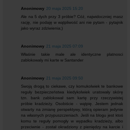
Anonimowy
20 maja 2025 15:20
Ale na 5 dych przy 3 próbie? Cóż, najwidoczniej masz
rację, nie podaję w wątpliwość ani nie pytam - pytajnik
jako wyraz zdziwienia;)
Anonimowy
21 maja 2025 07:09
Właśnie takie male ale identyczne platnosci
zablokowaly mi karte w Santander
Anonimowy
21 maja 2025 09:50
Swoją drogą to ciekawe, czy komukolwiek te bankowe
reguły bezpieczeństwa kiedykolwiek uratowały skórę
tzn. bank zablokował sam kartę przy rzeczywistej
próbie kradzieży. Osobiście - wątpię. Jestem jednak
otwarty na zmianę perspektywy, którą opieram jedynie
na własnych przypuszczeniach. Jeśli na blogu jest ktoś
komu te reguły pomogły w wypadku kradzieży, albo
przeciwnie - został okradziony z pieniędzy na karcie i