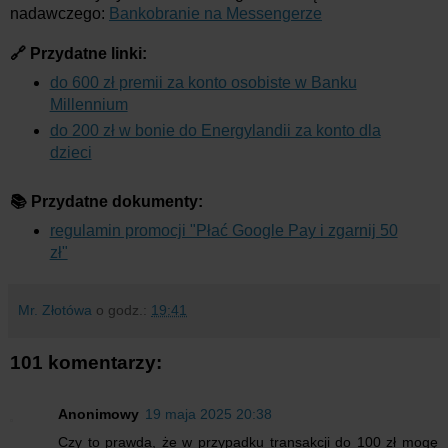
nadawczego:
Bankobranie na Messengerze
🔗 Przydatne linki:
do 600 zł premii za konto osobiste w Banku
Millennium
do 200 zł w bonie do Energylandii za konto dla
dzieci
📚 Przydatne dokumenty:
regulamin promocji "Płać Google Pay i zgarnij 50
zł"
Mr. Złotówa
o godz.:
19:41
101 komentarzy:
Anonimowy
19 maja 2025 20:38
Czy to prawda, że w przypadku transakcji do 100 zł mogę