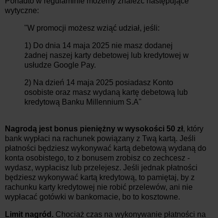
Ponadto w regulaminie możemy znaleźć następujące
wytyczne:
"W promocji możesz wziąć udział, jeśli:
1) Do dnia 14 maja 2025 nie masz dodanej
żadnej naszej karty debetowej lub kredytowej w
usłudze Google Pay.
2) Na dzień 14 maja 2025 posiadasz Konto
osobiste oraz masz wydaną kartę debetową lub
kredytową Banku Millennium S.A"
Nagrodą jest bonus pieniężny w wysokości 50 zł
, który
bank wypłaci na rachunek powiązany z Twą kartą. Jeśli
płatności będziesz wykonywać kartą debetową wydaną do
konta osobistego, to z bonusem zrobisz co zechcesz -
wydasz, wypłacisz lub przelejesz. Jeśli jednak płatności
będziesz wykonywać kartą kredytową, to pamiętaj, by z
rachunku karty kredytowej nie robić przelewów, ani nie
wypłacać gotówki w bankomacie, bo to kosztowne.
Limit nagród.
Chociaż czas na wykonywanie płatności na