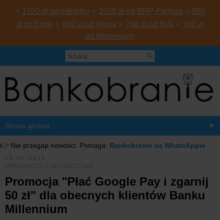
⭐
1200 zł od mBanku
⭐
1000 zł od BNP Paribas
⭐
900
zł od Erste
⭐
800 zł od Aliora
⭐
700 zł od ING
⭐
700 zł
od Millennium
▼
👉 Nie przegap nowości. Pomaga:
Bankobranie na WhatsAppie
19.05.2025
PROMOCJA ZAKOŃCZONA
Promocja "Płać Google Pay i zgarnij
50 zł" dla obecnych klientów Banku
Millennium