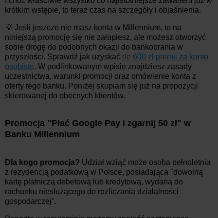
I choć właściwie wszystko co najistotniejsze zawarłem już w
krótkim wstępie, to teraz czas na szczegóły i objaśnienia.
💡 Jeśli jeszcze nie masz konta w Millennium, to na
niniejszą promocję się nie załapiesz, ale możesz otworzyć
sobie drogę do podobnych okazji do bankobrania w
przyszłości. Sprawdź jak uzyskać
do 600 zł premii za konto
osobiste
. W podlinkowanym wpisie znajdziesz zasady
uczestnictwa, warunki promocji oraz omówienie konta z
oferty tego banku. Poniżej skupiam się już na propozycji
skierowanej do obecnych klientów.
Promocja "Płać Google Pay i zgarnij 50 zł" w
Banku Millennium
Dla kogo promocja?
Udział wziąć może osoba pełnoletnia
z rezydencją podatkową w Polsce, posiadająca "dowolną
kartę płatniczą debetową lub kredytową, wydaną do
rachunku niesłużącego do rozliczania działalności
gospodarczej".