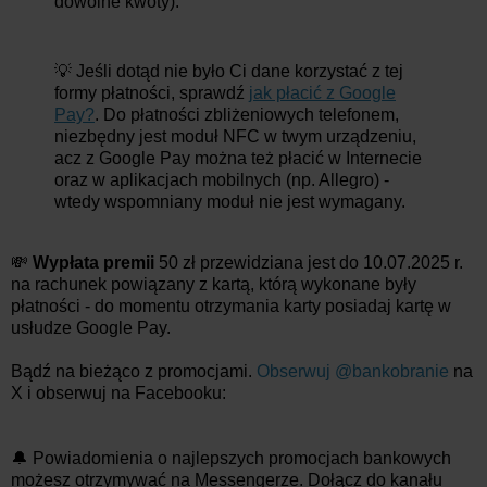
dowolne kwoty).
💡 Jeśli dotąd nie było Ci dane korzystać z tej
formy płatności, sprawdź
jak płacić z Google
Pay?
. Do płatności zbliżeniowych telefonem,
niezbędny jest moduł NFC w twym urządzeniu,
acz z Google Pay można też płacić w Internecie
oraz w aplikacjach mobilnych (np. Allegro) -
wtedy wspomniany moduł nie jest wymagany.
💸
Wypłata premii
50 zł przewidziana jest do 10.07.2025 r.
na rachunek powiązany z kartą, którą wykonane były
płatności - do momentu otrzymania karty posiadaj kartę w
usłudze Google Pay.
Bądź na bieżąco z promocjami.
Obserwuj @bankobranie
na
X i obserwuj na Facebooku:
🔔 Powiadomienia o najlepszych promocjach bankowych
możesz otrzymywać na Messengerze. Dołącz do kanału