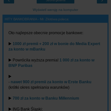
Strona główna
Wyświetl wersję na komputer
HITY BANKOBRANIA - Mr. Złotówa poleca:
Oto najlepsze obecnie promocje bankowe:
▶️
1000 zł premii + 200 zł w bonie do Media Expert
za konto w mBanku
▶️ Powróciła wyższa premia!
1 000 zł za konto w
BNP Paribas
▶️
-
nawet 900 zł premii za konto w Erste Banku
(krótki okres spełniania warunków)
▶️
700 zł za konto w Banku Millennium
▶️ ING Bank Śląski: