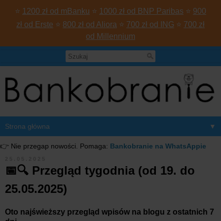
⭐
1200 zł od mBanku
⭐
1000 zł od BNP Paribas
⭐
900
zł od Erste
⭐
800 zł od Aliora
⭐
700 zł od ING
⭐
700 zł
od Millennium
▼
👉 Nie przegap nowości. Pomaga:
Bankobranie na WhatsAppie
25.05.2025
📅🔍 Przegląd tygodnia (od 19. do
25.05.2025)
Oto najświeższy przegląd wpisów na blogu z ostatnich 7