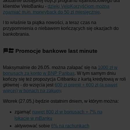
aktualnie dostępnej edycji programu lojalnościowego dla
klientów VeloBanku -
dzięki VeloKorzyśćiom można
zgarniać m.in. moneyback do 50 zł miesięcznie
.
I to właśnie ta piątka nowości, a teraz czas na
przypomnienia o niebawem kończących się okazjach do
bankobrania.
🏁🔚 Promocje bankowe last minute
Maksymalnie do 26.05. można załapać się na
1000 zł w
bonusach za konto w BNP Paribas
. W tym samym dniu
kończy się też propozycja Citibanku z kartą kredytową w roli
głównej - do wzięcia jest
600 zł premii + 600 zł (a nawet
więcej) w bonach na zakupy
.
Wtorek (27.05.) będzie ostatnim dniem, w którym można:
zgarnąć
nawet 800 zł w bonusach + 7% na
lokacie w mBanku
aktywować sobie
6% na rachunkach