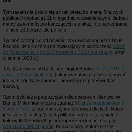
dni.
Tym razem nie działo się aż tak wiele, bo mamy 5 nowych
publikacji (wobec aż 11 w tygodniu wcześniejszym). Jednak
mamy za to mnóstwo kończących się okazji do bankobrania
- o nich też będzie, ale po kolei.
Tydzień zaczął się od nowości zaserwowanej przez BNP
Paribas, dzięki czemu na otwierających konto czeka
100 zł
do Rossmanna + do 620 zł premii + 300 zł na zakupy
(czyli
w sumie 1020 zł).
Jest też nowość w Raiffeisen Digital Banku -
lokatę EUR z
oproc. 2,5% w skali roku
(lokata walutowa to zresztą nowość
też na blogu Bankobranie - pierwszy raz prześwietlam
takową).
Sporo było też o propozycjach dla obecnych klientów. W
Banku Millennium można zgarnąć
50 zł za przetestowanie
Google Pay
- to ogólnodostępna promocja dla tych, którzy
jeszcze z tej usługi (z kartą Millennium) nie korzystali. Z
kolei w ING Banku Śląskim zaproszeni klienci mają
do
wzięcia do 300 zł premii
. Ponadto przyjrzałem się też