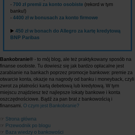
-
700 zł premii za konto osobiste
(rekord w tym
banku!)
-
4400 zł w bonusach za konto firmowe
▶️
450 zł w bonach do Allegro za kartę kredytową
BNP Paribas
Bankobranie®
- to mój blog, ale też praktykowany sposób na
finanse osobiste. Tu dowiesz się jak bardzo opłacalne jest
zarabianie na bankach poprzez promocje bankowe: premie za
otwarcie konta, okazje na nagrody od banku i moneyback, czyli
zwrot za płatności kartą debetową lub kredytową. W tym
miejscu znajdziesz też najlepsze lokaty bankowe i konta
oszczędnościowe. Bądź za pan brat z bankowością i
finansami.
O czym jest Bankobranie?
☞
Strona główna
☞
Przewodnik po blogu
☞
Baza wiedzy o bankowości