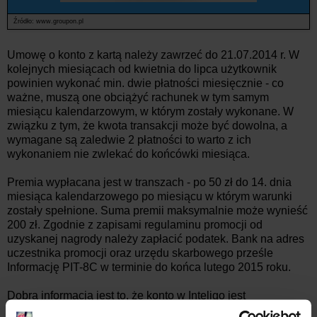
Źródło: www.groupon.pl
Umowę o konto z kartą należy zawrzeć do 21.07.2014 r. W
kolejnych miesiącach od kwietnia do lipca użytkownik
powinien wykonać min. dwie płatności miesięcznie - co
ważne, muszą one obciążyć rachunek w tym samym
miesiącu kalendarzowym, w którym zostały wykonane. W
związku z tym, że kwota transakcji może być dowolna, a
wymagane są zaledwie 2 płatności to warto z ich
wykonaniem nie zwlekać do końcówki miesiąca.
Premia wypłacana jest w transzach - po 50 zł do 14. dnia
miesiąca kalendarzowego po miesiącu w którym warunki
zostały spełnione. Suma premii maksymalnie może wynieść
200 zł.
Zgodnie z zapisami regulaminu promocji od
uzyskanej nagrody należy zapłacić podatek. Bank na adres
uczestnika promocji oraz urzędu skarbowego prześle
Informację PIT-8C w terminie do końca lutego 2015 roku.
Dobrą informacją jest to, że konto w Inteligo jest
bezwarunkowo prowadzone bezpłatnie. Karta płatnicza