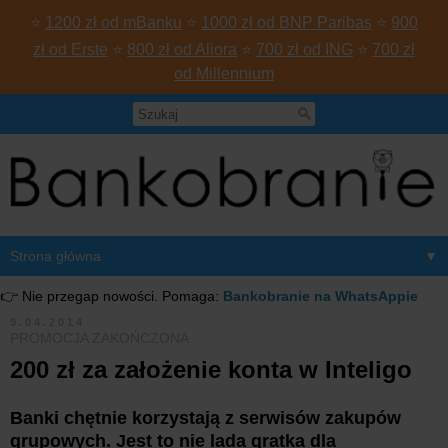
⭐
1200 zł od mBanku
⭐
1000 zł od BNP Paribas
⭐
900
zł od Erste
⭐
800 zł od Aliora
⭐
700 zł od ING
⭐
700 zł
od Millennium
▼
👉 Nie przegap nowości. Pomaga:
Bankobranie na WhatsAppie
9.04.2014
PROMOCJA ZAKOŃCZONA
200 zł za założenie konta w Inteligo
Banki chętnie korzystają z serwisów zakupów
grupowych. Jest to nie lada gratka dla