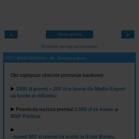
‹
›
Strona główna
Wyświetl wersję na komputer
HITY BANKOBRANIA - Mr. Złotówa poleca:
Oto najlepsze obecnie promocje bankowe:
▶️
1000 zł premii + 200 zł w bonie do Media Expert
za konto w mBanku
▶️ Powróciła wyższa premia!
1 000 zł za konto w
BNP Paribas
▶️
-
nawet 900 zł premii za konto w Erste Banku