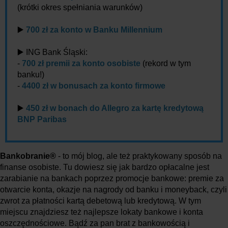
(krótki okres spełniania warunków)
▶️
700 zł za konto w Banku Millennium
▶️ ING Bank Śląski:
-
700 zł premii za konto osobiste
(rekord w tym
banku!)
-
4400 zł w bonusach za konto firmowe
▶️
450 zł w bonach do Allegro za kartę kredytową
BNP Paribas
Bankobranie®
- to mój blog, ale też praktykowany sposób na
finanse osobiste. Tu dowiesz się jak bardzo opłacalne jest
zarabianie na bankach poprzez promocje bankowe: premie za
otwarcie konta, okazje na nagrody od banku i moneyback, czyli
zwrot za płatności kartą debetową lub kredytową. W tym
miejscu znajdziesz też najlepsze lokaty bankowe i konta
oszczędnościowe. Bądź za pan brat z bankowością i