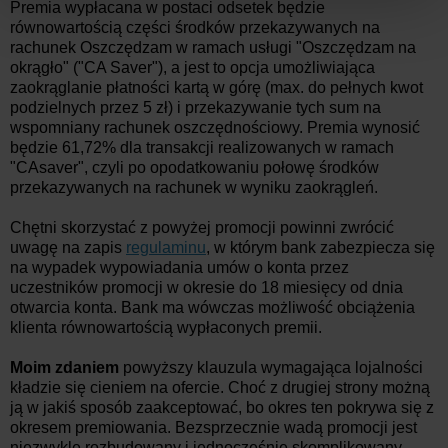
Premia wypłacana w postaci odsetek będzie
równowartością części środków przekazywanych na
rachunek Oszczędzam w ramach
usługi "Oszczędzam na
okrągło" ("CA Saver"), a jest to opcja umożliwiająca
zaokrąglanie płatności kartą w górę (max. do pełnych kwot
podzielnych przez 5 zł) i przekazywanie tych sum na
wspomniany rachunek oszczędnościowy. Premia wynosić
będzie 61,72% dla transakcji realizowanych w ramach
"CAsaver", czyli po opodatkowaniu połowę środków
przekazywanych na rachunek w wyniku zaokrągleń.
Chętni skorzystać z powyżej promocji powinni zwrócić
uwagę na zapis
regulaminu
, w którym bank zabezpiecza się
na wypadek wypowiadania umów o konta przez
uczestników promocji w okresie do 18 miesięcy od dnia
otwarcia konta. Bank ma wówczas możliwość obciążenia
klienta równowartością wypłaconych premii.
Moim zdaniem
powyższy klauzula wymagająca lojalności
kładzie się cieniem na ofercie. Choć z drugiej strony możną
ją w jakiś sposób zaakceptować, bo okres ten pokrywa się z
okresem premiowania. Bezsprzecznie wadą promocji jest
niezwykle rozbudowany i jednocześnie skomplikowany