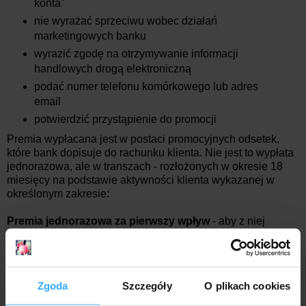
konta"
nie wyrażać sprzeciwu wobec działań
marketingowych banku
wyrazić zgodę na otrzymywanie informacji
handlowych drogą elektroniczną
podać numer telefonu komórkowego lub adres
email
potwierdzić przystąpienie do promocji
Premia wypłacana jest w postaci promocyjnych odsetek,
które bank dopisuje do rachunku klienta. Nie jest to wypłata
jednorazowa, ale w transzach - rozłożonych w okresie 18
miesięcy na podstawie aktywności klienta wykazanej w
określonym zakresie:
Premia jednorazowa za pierwszy wpływ
- aby z niej
skorzystać należy nie później, niż w kolejnym
miesiącu kalendarzowym po miesiącu przystąpienia do
promocji, zapewnić wpływ na konto na kwotę co najmniej 1
500 zł. Wówczas bank wypłaci
bonus: 100 zł
.
Zgoda
Szczegóły
O plikach cookies