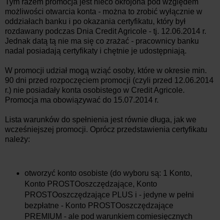
Tym razem promocja jest nieco okrojona pod względem
możliwości otwarcia konta - można to zrobić wyłącznie w
oddziałach banku i po okazania certyfikatu, który był
rozdawany podczas Dnia Credit Agricole - tj. 12.06.2014 r.
Jednak datą tą nie ma się co zrażać - pracownicy banku
nadal posiadają certyfikaty i chętnie je udostępniają.
W promocji udział mogą wziąć osoby, które w okresie min.
90 dni przed rozpoczęciem promocji (czyli przed 12.06.2014
r.) nie posiadały konta osobistego w Credit Agricole.
Promocja ma obowiązywać do 15.07.2014 r.
Lista warunków do spełnienia jest równie długa, jak we
wcześniejszej promocji. Oprócz przedstawienia certyfikatu
należy:
otworzyć konto osobiste (do wyboru są: 1 Konto,
Konto PROSTOoszczędzające,
Konto
PROSTOoszczędzające PLUS i - jedyne w pełni
bezpłatne -
Konto PROSTOoszczędzające
PREMIUM - ale pod warunkiem comiesięcznych