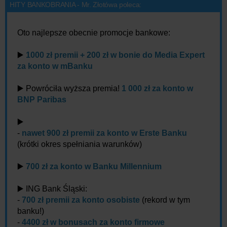
HITY BANKOBRANIA - Mr. Złotówa poleca:
Oto najlepsze obecnie promocje bankowe:
▶️
1000 zł premii + 200 zł w bonie do Media Expert
za konto w mBanku
▶️ Powróciła wyższa premia!
1 000 zł za konto w
BNP Paribas
▶️
-
nawet 900 zł premii za konto w Erste Banku
(krótki okres spełniania warunków)
▶️
700 zł za konto w Banku Millennium
▶️ ING Bank Śląski:
-
700 zł premii za konto osobiste
(rekord w tym
banku!)
-
4400 zł w bonusach za konto firmowe