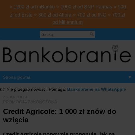
⭐
1200 zł od mBanku
⭐
1000 zł od BNP Paribas
⭐
900
zł od Erste
⭐
800 zł od Aliora
⭐
700 zł od ING
⭐
700 zł
od Millennium
▼
👉 Nie przegap nowości. Pomaga:
Bankobranie na WhatsAppie
23.06.2014
PROMOCJA ZAKOŃCZONA
Credit Agricole: 1 000 zł znów do
wzięcia
Credit Agricole ponownie proponuje, jak na