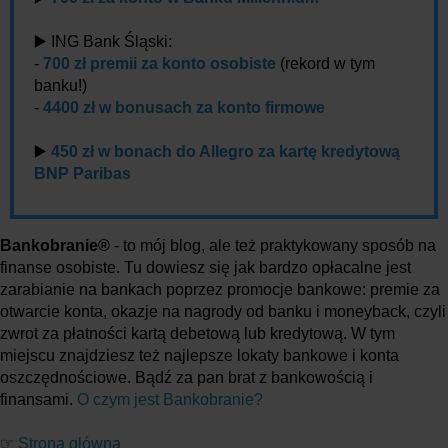
▶️ ING Bank Śląski:
-
700 zł premii za konto osobiste
(rekord w tym
banku!)
-
4400 zł w bonusach za konto firmowe
▶️
450 zł w bonach do Allegro za kartę kredytową
BNP Paribas
Bankobranie®
- to mój blog, ale też praktykowany sposób na
finanse osobiste. Tu dowiesz się jak bardzo opłacalne jest
zarabianie na bankach poprzez promocje bankowe: premie za
otwarcie konta, okazje na nagrody od banku i moneyback, czyli
zwrot za płatności kartą debetową lub kredytową. W tym
miejscu znajdziesz też najlepsze lokaty bankowe i konta
oszczędnościowe. Bądź za pan brat z bankowością i
finansami.
O czym jest Bankobranie?
☞
Strona główna