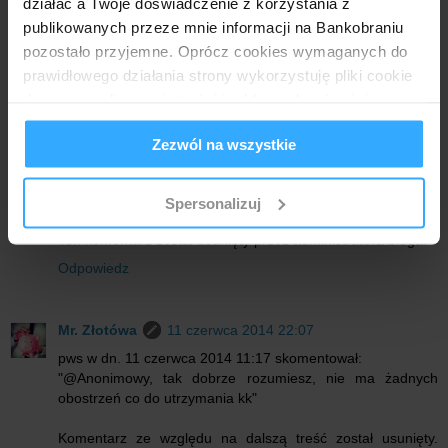
działać a Twoje doświadczenie z korzystania z
Odpowiedz
publikowanych przeze mnie informacji na Bankobraniu
pozostało przyjemne. Oprócz cookies wymaganych do
Anonimowy
11 czerwca 2014 10:17
prawidłowego działania strony wykorzystuję pliki cookie
do spersonalizowania treści i reklam, aby również
Dobrze rozumiem że dzień po otrzymaniu tabletu mogę
zrezygnować z karty?
analizować ruch w mojej witrynie. Informacje o tym, jak
Zezwól na wszystkie
korzystasz z bloga, udostępniam moim partnerom
Odpowiedz
społecznościowym, reklamowym i analitycznym.
Partnerzy mogą połączyć te informacje z innymi danymi
Spersonalizuj
pws
11 czerwca 2014 11:17
otrzymanymi od Ciebie lub uzyskanymi podczas
Ten komentarz został usunięty przez administratora bloga.
korzystania z ich usług.
Odpowiedz
Mr. Złotówa
11 czerwca 2014 22:07
pws w dn. 11 czerwca 2014 11:17 skomentował:
"@Anonimowy, tak dobrze rozumiesz, nie ma żadnych
obostrzeń co do utrzymania kk"
Komentarz ze względu na dalszą treść został usunięty.