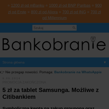
⭐
1200 zł od mBanku
⭐
1000 zł od BNP Paribas
⭐
900
zł od Erste
⭐
800 zł od Aliora
⭐
700 zł od ING
⭐
700 zł
od Millennium
▼
👉 Nie przegap nowości. Pomaga:
Bankobranie na WhatsAppie
9.06.2014
PROMOCJA ZAKOŃCZONA
5 zł za tablet Samsunga. Możliwe z
Citibankiem
Symboliczna kwota na zakup groupona oraz