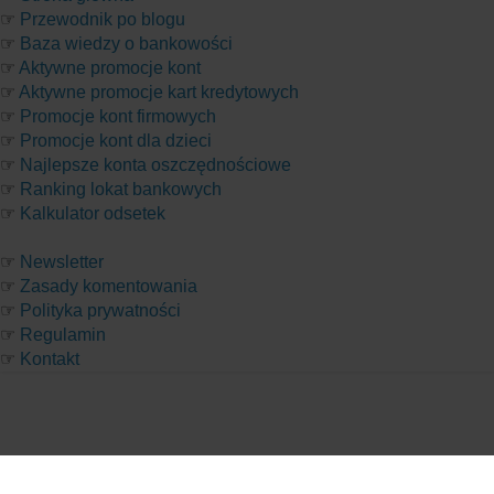
☞
Przewodnik po blogu
☞
Baza wiedzy o bankowości
☞
Aktywne promocje kont
☞
Aktywne promocje kart kredytowych
☞
Promocje kont firmowych
☞
Promocje kont dla dzieci
☞
Najlepsze konta oszczędnościowe
☞
Ranking lokat bankowych
☞
Kalkulator odsetek
☞
Newsletter
☞
Zasady komentowania
☞
Polityka prywatności
☞
Regulamin
☞
Kontakt