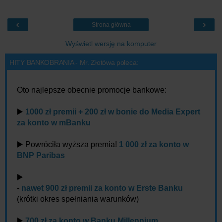
‹
›
Strona główna
Wyświetl wersję na komputer
HITY BANKOBRANIA - Mr. Złotówa poleca:
Oto najlepsze obecnie promocje bankowe:
▶️
1000 zł premii + 200 zł w bonie do Media Expert
za konto w mBanku
▶️ Powróciła wyższa premia!
1 000 zł za konto w
BNP Paribas
▶️
-
nawet 900 zł premii za konto w Erste Banku
(krótki okres spełniania warunków)
▶️
700 zł za konto w Banku Millennium