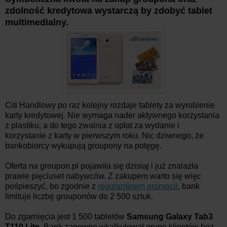
zdolność kredytowa wystarczą by zdobyć tablet
multimedialny.
Citi Handlowy po raz kolejny rozdaje tablety za wyrobienie
karty kredytowej. Nie wymaga nader aktywnego korzystania
z plastiku, a do tego zwalnia z opłat za wydanie i
korzystanie z karty w pierwszym roku. Nic dziwnego, że
bankobiorcy wykupują groupony na potęgę.
Oferta na groupon.pl pojawiła się dzisiaj i już znalazła
prawie pięciuset nabywców. Z zakupem warto się więc
pośpieszyć, bo zgodnie z
regulaminem promocji
, bank
limituje liczbę grouponów do 2 500 sztuk.
Do zgarnięcia jest 1 500 tabletów
Samsung Galaxy Tab3
T110 Lite
. Bank zapewne wkalkulował grupę klientów bez