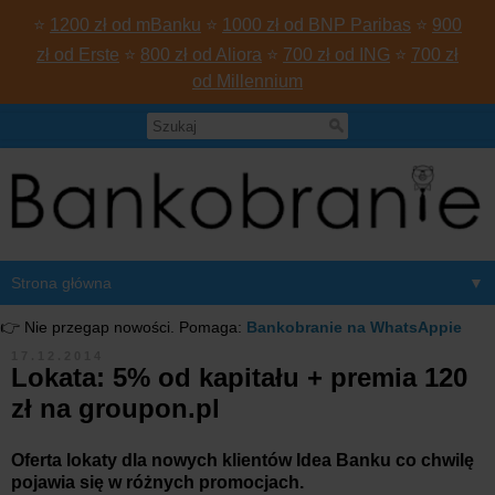
⭐
1200 zł od mBanku
⭐
1000 zł od BNP Paribas
⭐
900
zł od Erste
⭐
800 zł od Aliora
⭐
700 zł od ING
⭐
700 zł
od Millennium
▼
👉 Nie przegap nowości. Pomaga:
Bankobranie na WhatsAppie
17.12.2014
Lokata: 5% od kapitału + premia 120
zł na groupon.pl
Oferta lokaty dla nowych klientów Idea Banku co chwilę
pojawia się w różnych promocjach.