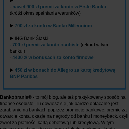
▶️
-
nawet 900 zł premii za konto w Erste Banku
(krótki okres spełniania warunków)
▶️
700 zł za konto w Banku Millennium
▶️ ING Bank Śląski:
-
700 zł premii za konto osobiste
(rekord w tym
banku!)
-
4400 zł w bonusach za konto firmowe
▶️
450 zł w bonach do Allegro za kartę kredytową
BNP Paribas
Bankobranie®
- to mój blog, ale też praktykowany sposób na
finanse osobiste. Tu dowiesz się jak bardzo opłacalne jest
zarabianie na bankach poprzez promocje bankowe: premie za
otwarcie konta, okazje na nagrody od banku i moneyback, czyli
zwrot za płatności kartą debetową lub kredytową. W tym
miejscu znajdziesz też najlepsze lokaty bankowe i konta