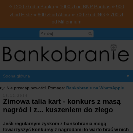
⭐
1200 zł od mBanku
⭐
1000 zł od BNP Paribas
⭐
900
zł od Erste
⭐
800 zł od Aliora
⭐
700 zł od ING
⭐
700 zł
od Millennium
▼
👉 Nie przegap nowości. Pomaga:
Bankobranie na WhatsAppie
18.12.2014
Zimowa talia kart - konkurs z masą
nagród i z... kuszeniem do złego
Jeśli regularnym zyskom z bankobrania mogą
towarzyszyć konkursy z nagrodami to warto brać w nich