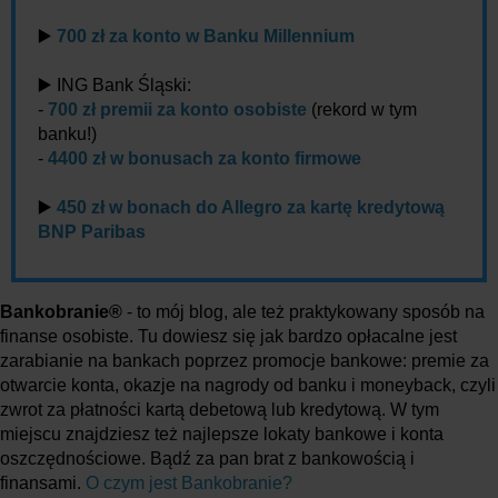
▶️
700 zł za konto w Banku Millennium
▶️ ING Bank Śląski:
-
700 zł premii za konto osobiste
(rekord w tym
banku!)
-
4400 zł w bonusach za konto firmowe
▶️
450 zł w bonach do Allegro za kartę kredytową
BNP Paribas
Bankobranie®
- to mój blog, ale też praktykowany sposób na
finanse osobiste. Tu dowiesz się jak bardzo opłacalne jest
zarabianie na bankach poprzez promocje bankowe: premie za
otwarcie konta, okazje na nagrody od banku i moneyback, czyli
zwrot za płatności kartą debetową lub kredytową. W tym
miejscu znajdziesz też najlepsze lokaty bankowe i konta
oszczędnościowe. Bądź za pan brat z bankowością i
finansami.
O czym jest Bankobranie?