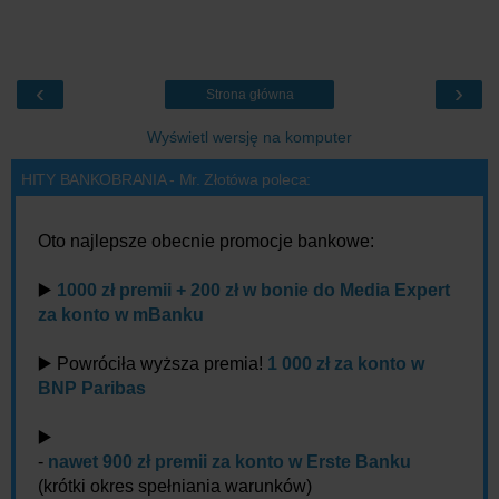
‹
›
Strona główna
Wyświetl wersję na komputer
HITY BANKOBRANIA - Mr. Złotówa poleca:
Oto najlepsze obecnie promocje bankowe:
▶️
1000 zł premii + 200 zł w bonie do Media Expert
za konto w mBanku
▶️ Powróciła wyższa premia!
1 000 zł za konto w
BNP Paribas
▶️
-
nawet 900 zł premii za konto w Erste Banku
(krótki okres spełniania warunków)