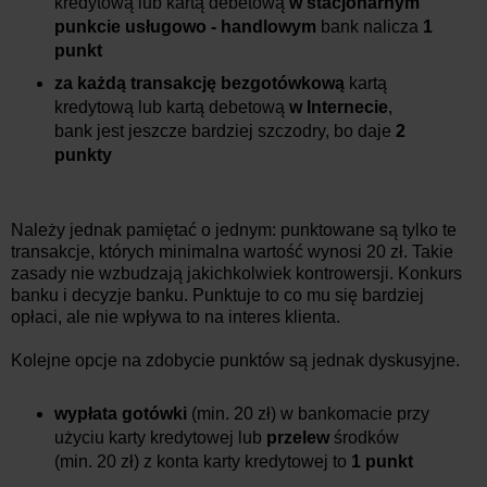
kredytową lub kartą debetową
w stacjonarnym
punkcie usługowo - handlowym
bank nalicza
1
punkt
za każdą transakcję bezgotówkową
kartą
kredytową lub kartą debetową
w Internecie
,
bank jest jeszcze bardziej szczodry, bo daje
2
punkty
Należy jednak pamiętać o jednym: punktowane są tylko te
transakcje, których minimalna wartość wynosi 20 zł. Takie
zasady nie wzbudzają jakichkolwiek kontrowersji. Konkurs
banku i decyzje banku. Punktuje to co mu się bardziej
opłaci, ale nie wpływa to na interes klienta.
Kolejne opcje na zdobycie punktów są jednak dyskusyjne.
wypłata gotówki
(min. 20 zł) w bankomacie przy
użyciu karty kredytowej lub
przelew
środków
(min. 20 zł) z konta karty kredytowej to
1 punkt