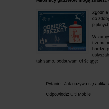
Miłośnicy gadżetów mogą znaleźć 
Zgodnie 
do zdoby
pięknych
W zamyśl
trzeba o
bardzo p
usłyszał
tak samo, podsuwam Ci ściągę:
Pytanie: Jak nazywa się aplikac
Odpowiedź: Citi Mobile