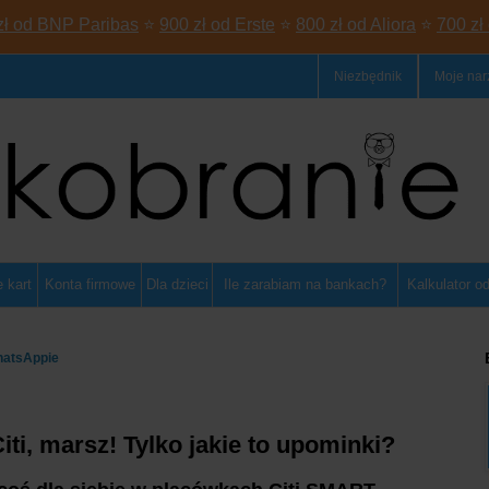
zł od BNP Paribas
⭐
900 zł od Erste
⭐
800 zł od Aliora
⭐
700 zł
Niezbędnik
Moje nar
 kart
Konta firmowe
Dla dzieci
Ile zarabiam na bankach?
Kalkulator o
hatsAppie
ti, marsz! Tylko jakie to upominki?