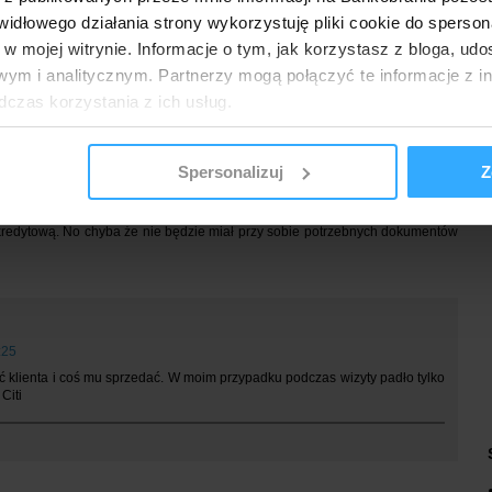
polecanego)
łowego działania strony wykorzystuję pliki cookie do spersonal
 w mojej witrynie. Informacje o tym, jak korzystasz z bloga, u
ym i analitycznym. Partnerzy mogą połączyć te informacje z 
dczas korzystania z ich usług.
Spersonalizuj
Z
ują wspomnianą promocję do wszystkich osób nie tylko do klientów Citi. Choć
t z zewnątrz banku zwróci się po prezent - razem z prezentem wyjdzie również
kredytową. No chyba że nie będzie miał przy sobie potrzebnych dokumentów
:25
ć klienta i coś mu sprzedać. W moim przypadku podczas wizyty padło tylko
Citi