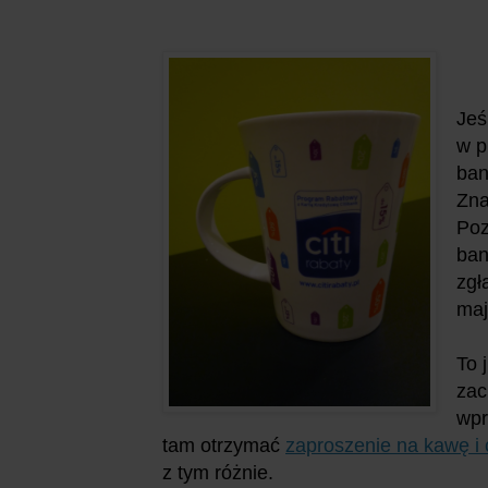
Jeś
w p
ban
Zna
Poz
ban
zgł
maj
To 
zac
wpr
tam otrzymać
zaproszenie na kawę i 
z tym różnie.