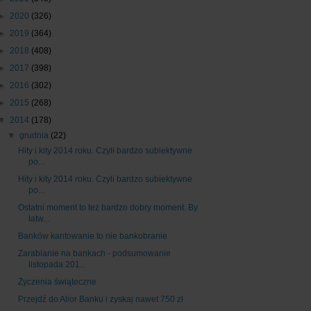
►
2020
(326)
►
2019
(364)
►
2018
(408)
►
2017
(398)
►
2016
(302)
►
2015
(268)
▼
2014
(178)
▼
grudnia
(22)
Hity i kity 2014 roku. Czyli bardzo subiektywne
po...
Hity i kity 2014 roku. Czyli bardzo subiektywne
po...
Ostatni moment to też bardzo dobry moment. By
łatw...
Banków kantowanie to nie bankobranie
Zarabianie na bankach - podsumowanie
listopada 201...
Życzenia świąteczne
Przejdź do Alior Banku i zyskaj nawet 750 zł