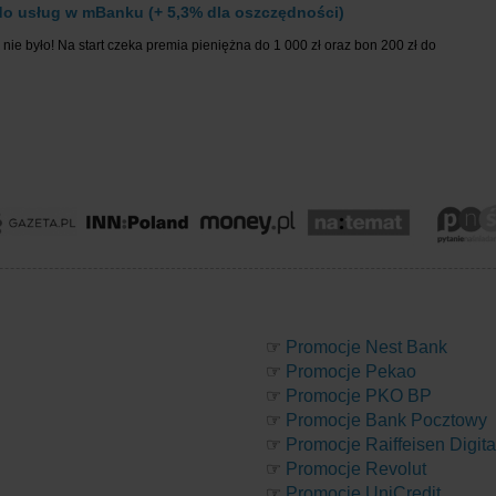
o usług w mBanku (+ 5,3% dla oszczędności)
nie było! Na start czeka premia pieniężna do 1 000 zł oraz bon 200 zł do
☞
Promocje Nest Bank
☞
Promocje Pekao
☞
Promocje PKO BP
☞
Promocje Bank Pocztowy
☞
Promocje Raiffeisen Digit
☞
Promocje Revolut
☞
Promocje UniCredit