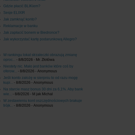
Gdzie płacić BLIKiem?
Sesje ELIXIR
Jak zamknąć konto?
Reklamacje w banku
Jak zapłacić bonem w Biedronce?
Jak wykorzystać kartę podarunkową Allegro?
W rankingu lokat strzałeczki obrazują zmianę
oproc...
- 8/8/2026
- Mr. Złotówa
Niestety nic. Mało jest banków które coś by
oferow...
- 8/8/2026
- Anonymous
Jeśli konto założę w sierpniu to od razu mogę
kupi...
- 8/8/2026
- Anonymous
Na starcie masz bonus 30 dni za 6,1%. Aby bank
wie...
- 8/8/2026
- M jak Michał
W zestawieniu kont oszczędnościowych brakuje
trójk...
- 8/8/2026
- Anonymous