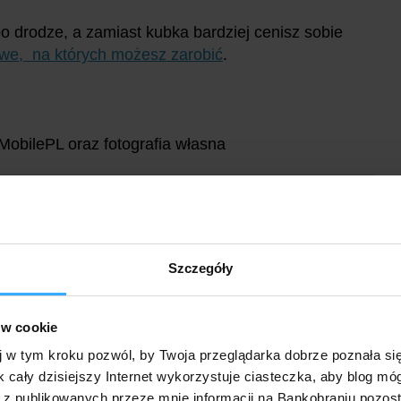
po drodze, a zamiast kubka bardziej cenisz sobie
owe, na których możesz zarobić
.
MobilePL oraz fotografia własna
Szczegóły
ów cookie
j w tym kroku pozwól, by Twoja przeglądarka dobrze poznała si
am PolecamBank
k cały dzisiejszy Internet wykorzystuje ciasteczka, aby blog mó
nku (ponownie z
nagrodą dla
 z publikowanych przeze mnie informacji na Bankobraniu pozos