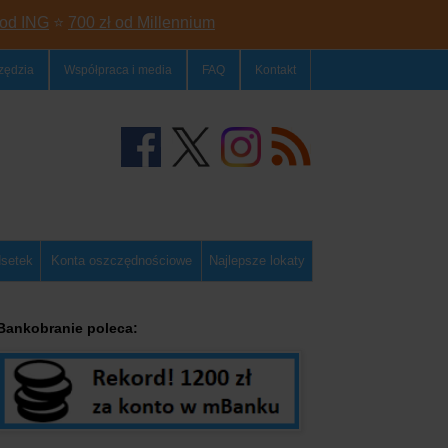
 od ING
⭐
700 zł od Millennium
zędzia
Współpraca i media
FAQ
Kontakt
dsetek
Konta oszczędnościowe
Najlepsze lokaty
Bankobranie poleca: