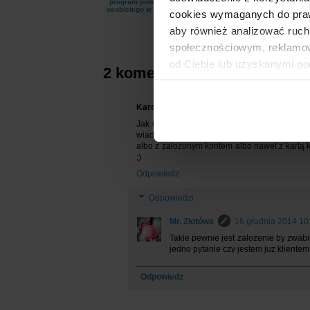
program poleceń konta
klientów Erste Banku
osobistego w VeloBanku
cookies wymaganych do prawid
aby również analizować ruch
społecznościowym, reklamow
od Ciebie lub uzyskanymi po
2 komentarze:
Karol P24
16 grudnia 2014 10:23
Jak mówią lepsze to niż nic.. Fajnie że ofer
wiadomo z góry co następuje jeśli jakiś klien
albo z założonym kontem albo nawet z kartą 
;)
Odpowiedz
Odpowiedzi
Mr. Złotówa
16 grudnia 2014 10
Takie pewnie jest założenie by zwabi
jedno pytanie czy jestem już klientem 
Odpowiedz