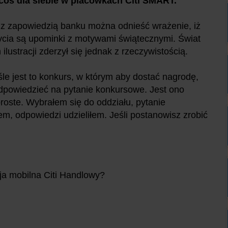
coś dla siebie w placówkach Citi SMART.
z zapowiedzią banku można odnieść wrażenie, iż
cia są upominki z motywami świątecznymi. Świat
 ilustracji zderzył się jednak z rzeczywistością.
e jest to konkurs, w którym aby dostać nagrodę,
dpowiedzieć na pytanie konkursowe. Jest ono
roste. Wybrałem się do oddziału, pytanie
em, odpowiedzi udzieliłem. Jeśli postanowisz zrobić
ja mobilna Citi Handlowy?