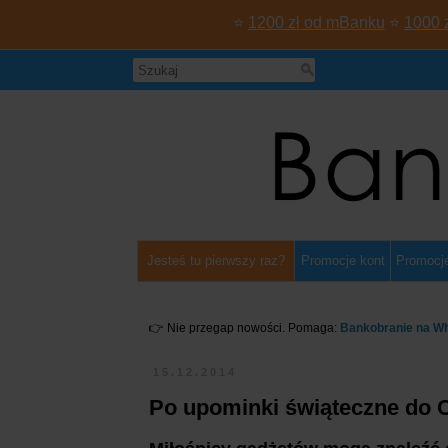
⭐
1200 zł od mBanku
⭐
1000 
Jesteś tu pierwszy raz?
Promocje kont
Promocje
👉 Nie przegap nowości. Pomaga:
Bankobranie na W
15.12.2014
Po upominki świąteczne do Ci