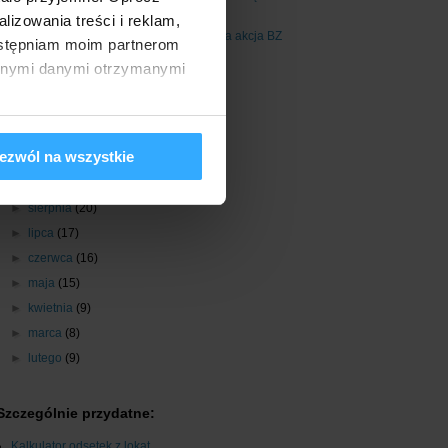
premię 100 zł
izowania treści i reklam,
Kupuj mobilnie i odbieraj zwrot. Nowa akcja BZ
dostępniam moim partnerom
WBK
innymi danymi otrzymanymi
Łatwa do kliknięcia premia 50 zł
Takie cięcie to przegięcie
►
listopada
(20)
ezwól na wszystkie
►
października
(20)
►
września
(22)
►
sierpnia
(20)
►
lipca
(17)
►
czerwca
(16)
►
maja
(15)
►
kwietnia
(9)
►
marca
(8)
►
lutego
(9)
Szczególnie przydatne:
Kalkulator odsetek z lokat