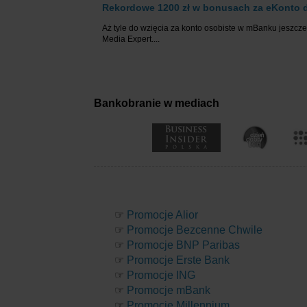
Rekordowe 1200 zł w bonusach za eKonto d
Aż tyle do wzięcia za konto osobiste w mBanku jeszcze 
Media Expert....
Bankobranie w mediach
☞
Promocje Alior
☞
Promocje Bezcenne Chwile
☞
Promocje BNP Paribas
☞
Promocje Erste Bank
☞
Promocje ING
☞
Promocje mBank
☞
Promocje Millennium