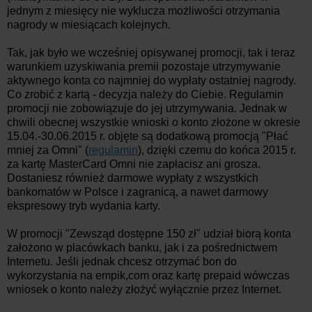
jednym z miesięcy nie wyklucza możliwości otrzymania
nagrody w miesiącach kolejnych.
Tak, jak było we wcześniej opisywanej promocji, tak i teraz
warunkiem uzyskiwania premii pozostaje utrzymywanie
aktywnego konta co najmniej do wypłaty ostatniej nagrody.
Co zrobić z kartą - decyzja należy do Ciebie. Regulamin
promocji nie zobowiązuje do jej utrzymywania. Jednak w
chwili obecnej wszystkie wnioski o konto złożone w okresie
15.04.-30.06.2015 r. objęte są dodatkową promocją "Płać
mniej za Omni" (
regulamin
), dzięki czemu do końca 2015 r.
za kartę MasterCard Omni nie zapłacisz ani grosza.
Dostaniesz również darmowe wypłaty z wszystkich
bankomatów w Polsce i zagranicą, a nawet darmowy
ekspresowy tryb wydania karty.
W promocji "Zewsząd dostępne 150 zł" udział biorą konta
założono w placówkach banku, jak i za pośrednictwem
Internetu. Jeśli jednak chcesz otrzymać bon do
wykorzystania na empik,com oraz kartę prepaid wówczas
wniosek o konto należy złożyć wyłącznie przez Internet.