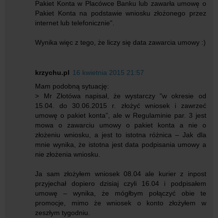
Pakiet Konta w Placówce Banku lub zawarła umowę o
Pakiet Konta na podstawie wniosku złożonego przez
internet lub telefonicznie".
Wynika więc z tego, że liczy się data zawarcia umowy :)
krzychu.pl
16 kwietnia 2015 21:57
Mam podobną sytuację:
> Mr Złotówa napisał, że wystarczy "w okresie od
15.04. do 30.06.2015 r. złożyć wniosek i zawrzeć
umowę o pakiet konta”, ale w Regulaminie par. 3 jest
mowa o zawarciu umowy o pakiet konta a nie o
złożeniu wniosku, a jest to istotna różnica – Jak dla
mnie wynika, że istotna jest data podpisania umowy a
nie złożenia wniosku.
Ja sam złożyłem wniosek 08.04 ale kurier z inpost
przyjechał dopiero dzisiaj czyli 16.04 i podpisałem
umowę – wynika, że mógłbym połączyć obie te
promocje, mimo że wniosek o konto złożyłem w
zeszłym tygodniu.