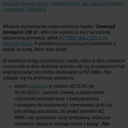
bonu do empiku i karty z doładowanie, ale z bonem Sodexo
i starterem T-Mobile
.]
Właśnie wystartowała nowa promocja banku "
Zewsząd
dostępne 150 zł
", która nie wyklucza się z wcześniej
opisywaną promocją, gdzie
BZ WBK płaci 120 zł za
otwarcie konta
. A dodatkową korzyścią jest zwolnienie z
opłaty za kartę, które było dotąd
W promocji mogą uczestniczyć osoby, które w dniu zawarcia
umowy lub w dniu złożenia wniosku nie są posiadaczem lub
współposiadaczem konta osobistego w BZ WBK. Aby
załapać się na promocję wystarczy:
złożyć
wniosek
i w okresie od 15.04. do
30.06.2015 r. zawrzeć umowę o pakiet konta,
czyli konto osobiste wraz z kartą płatniczą
i dostępem do bankowości internetowej (jeśli już
taki dostęp posiadasz, bo jesteś klientem BZ
WBK i np. posiadasz kartę kredytową, wówczas
wystarczy otwarcie samego konta z kartą) -
Ale