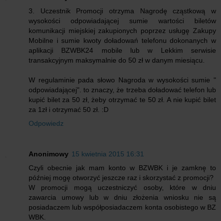
3. Uczestnik Promocji otrzyma Nagrodę cząstkową w
wysokości odpowiadającej sumie wartości biletów
komunikacji miejskiej zakupionych poprzez usługę Zakupy
Mobilne i sumie kwoty doładowań telefonu dokonanych w
aplikacji BZWBK24 mobile lub w Lekkim serwisie
transakcyjnym maksymalnie do 50 zł w danym miesiącu.
W regulaminie pada słowo Nagroda w wysokości sumie "
odpowiadającej". to znaczy, że trzeba doładować telefon lub
kupić bilet za 50 zł, żeby otrzymać te 50 zł. A nie kupić bilet
za 1zł i otrzymać 50 zł. :D
Odpowiedz
Anonimowy
15 kwietnia 2015 16:31
Czyli obecnie jak mam konto w BZWBK i je zamknę to
później mogę otworzyć jeszcze raz i skorzystać z promocji?
W promocji mogą uczestniczyć osoby, które w dniu
zawarcia umowy lub w dniu złożenia wniosku nie są
posiadaczem lub współposiadaczem konta osobistego w BZ
WBK.