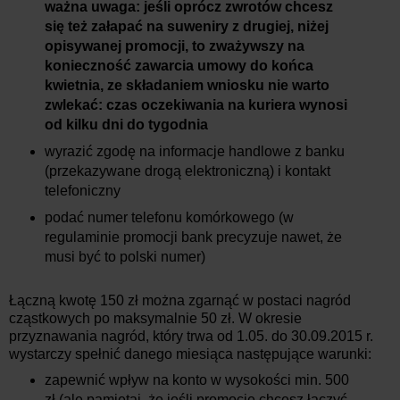
ważna uwaga: jeśli oprócz zwrotów chcesz
się też załapać na suweniry z drugiej, niżej
opisywanej promocji, to zważywszy na
konieczność zawarcia umowy do końca
kwietnia, ze składaniem wniosku nie warto
zwlekać: czas oczekiwania na kuriera wynosi
od kilku dni do tygodnia
wyrazić zgodę na informacje handlowe z banku
(przekazywane drogą elektroniczną) i kontakt
telefoniczny
podać numer telefonu komórkowego (w
regulaminie promocji bank precyzuje nawet, że
musi być to polski numer)
Łączną kwotę 150 zł można zgarnąć w postaci nagród
cząstkowych po maksymalnie 50 zł. W okresie
przyznawania nagród, który trwa od 1.05. do 30.09.2015 r.
wystarczy spełnić danego miesiąca następujące warunki:
zapewnić wpływ na konto w wysokości min. 500
zł (ale pamiętaj, że jeśli promocje chcesz łączyć