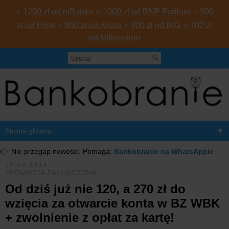
⭐
1200 zł od mBanku
⭐
1000 zł od BNP Paribas
⭐
900
zł od Erste
⭐
800 zł od Aliora
⭐
700 zł od ING
⭐
700 zł
od Millennium
▼
👉 Nie przegap nowości. Pomaga:
Bankobranie na WhatsAppie
15.04.2015
PROMOCJA ZAKOŃCZONA
Od dziś już nie 120, a 270 zł do
wzięcia za otwarcie konta w BZ WBK
+ zwolnienie z opłat za kartę!