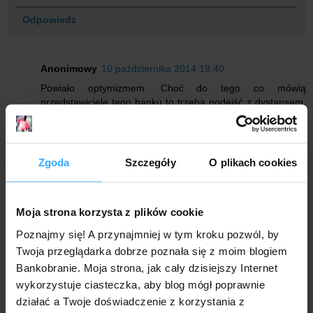
Odpowiedz
Anonimowy
10 października 2014 19:40
Powiało optymizmem. Choć do tego co mówią
przedstawiciele tego banku to trzeba podejść z dystansem.
Będę mieć tablet w rękach to uwierzę
Odpowiedz
Zgoda
Szczegóły
O plikach cookies
Odpowiedzi
Anonimowy
21 października 2014 09:09
Ja podobnie. Minęło 10 dni od pozytywnego
Moja strona korzysta z plików cookie
oświadczenia prezesa banku, ale narazie nie dostałem
Poznajmy się! A przynajmniej w tym kroku pozwól, by
jeszcze żadnej informacji o przyznaniu/wysyłce tableta.
Twoja przeglądarka dobrze poznała się z moim blogiem
Trzeba pewnie jeszczce trochę poczekać. Czy ktoś już
dostał tablet po oświadczeniu prezesa BNP?
Bankobranie. Moja strona, jak cały dzisiejszy Internet
wykorzystuje ciasteczka, aby blog mógł poprawnie
Odpowiedz
działać a Twoje doświadczenie z korzystania z