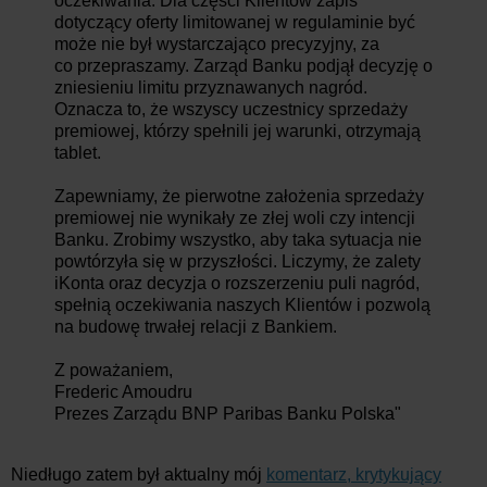
oczekiwania. Dla części Klientów zapis
dotyczący oferty limitowanej w regulaminie być
może nie był wystarczająco precyzyjny, za
co
przepraszamy. Zarząd Banku podjął decyzję o
zniesieniu limitu przyznawanych nagród.
Oznacza to, że wszyscy uczestnicy sprzedaży
premiowej, którzy spełnili jej warunki, otrzymają
tablet.
Zapewniamy, że pierwotne założenia sprzedaży
premiowej nie wynikały ze złej woli czy intencji
Banku. Zrobimy wszystko, aby taka sytuacja nie
powtórzyła się w przyszłości. Liczymy, że zalety
iKonta oraz decyzja o rozszerzeniu puli nagród,
spełnią oczekiwania naszych Klientów i pozwolą
na budowę trwałej relacji z Bankiem.
Z poważaniem,
Frederic Amoudru
Prezes Zarządu BNP Paribas Banku Polska"
Niedługo zatem był aktualny mój
komentarz, krytykujący