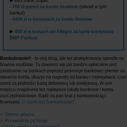
▶️ ING Bank Śląski:
-
700 zł premii za konto osobiste
(rekord w tym
banku!)
-
4400 zł w bonusach za konto firmowe
▶️
450 zł w bonach do Allegro za kartę kredytową
BNP Paribas
Bankobranie®
- to mój blog, ale też praktykowany sposób na
finanse osobiste. Tu dowiesz się jak bardzo opłacalne jest
zarabianie na bankach poprzez promocje bankowe: premie za
otwarcie konta, okazje na nagrody od banku i moneyback, czyli
zwrot za płatności kartą debetową lub kredytową. W tym
miejscu znajdziesz też najlepsze lokaty bankowe i konta
oszczędnościowe. Bądź za pan brat z bankowością i
finansami.
O czym jest Bankobranie?
☞
Strona główna
☞
Przewodnik po blogu
☞
Baza wiedzy o bankowości