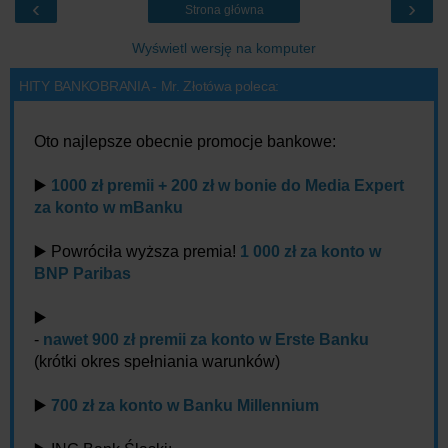
‹
›
Strona główna
Wyświetl wersję na komputer
HITY BANKOBRANIA - Mr. Złotówa poleca:
Oto najlepsze obecnie promocje bankowe:
▶️
1000 zł premii + 200 zł w bonie do Media Expert
za konto w mBanku
▶️ Powróciła wyższa premia!
1 000 zł za konto w
BNP Paribas
▶️
-
nawet 900 zł premii za konto w Erste Banku
(krótki okres spełniania warunków)
▶️
700 zł za konto w Banku Millennium