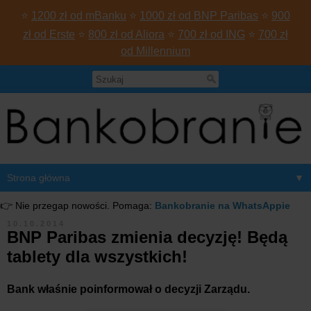
⭐
1200 zł od mBanku
⭐
1000 zł od BNP Paribas
⭐
900
zł od Erste
⭐
800 zł od Aliora
⭐
700 zł od ING
⭐
700 zł
od Millennium
▼
👉 Nie przegap nowości. Pomaga:
Bankobranie na WhatsAppie
10.10.2014
BNP Paribas zmienia decyzję! Będą
tablety dla wszystkich!
Bank właśnie poinformował o decyzji Zarządu.