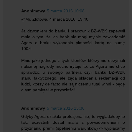
Anonimowy
5 marca 2016 10:08
@Mr. Złotówa, 4 marca 2016, 19:40
Ja dzwoniłem do banku i pracownik BZ-WBK zapewnił
mnie o tym, że ich bank nie mógł mylnie zawiadomić
Agory o braku wykonania płatności kartą na sumę
100zł.
Mnie jako jednego z tych klientów, którzy nie otrzymali
należnej nagrody mocno irytuje to, że Agora nie chce
sprawdzić u swojego partnera czyli banku BZ-WBK
stanu faktycznego, ale żąda składania reklamacji od
ludzi, którzy de facto nie są niczemu tutaj winni - będę
o tym pamiętał w przyszłości!
Anonimowy
5 marca 2016 13:36
Gdyby Agora działała profesjonalnie, to wyglądałoby to
tak: uczestnik dostał maila z powiadomieniem o
przyznaniu premii (spełnieniu warunków) -> wypłacamy