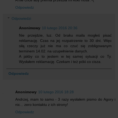
A nie chce aby premia przeszła mi koło nosa :-(
Odpowiedz
Odpowiedzi
Anonimowy
10 lutego 2016 20:36
Nie przejdzie, luz. Od braku maila mogłeś pisać
reklamację. Czas na jej rozpatrzenie to 30 dni. Więc
siłą rzeczy już nie ma co czuć się zobligowanym
terminem 14.02. na uzupełnienie danych.
A jakby co to jestem w tej samej sytuacji co Ty.
Wysłałem reklamację. Czekam i też póki co cisza.
Odpowiedz
Anonimowy
10 lutego 2016 18:28
Andrzej, mam to samo - 3 razy wysłałem pismo do Agory i
nic... zero kontaktu z ich strony!
Odpowiedz