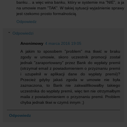
banku... a więc wina banku, który w systemie ma "NIE", a ja
na umowie mam "TAK". W takiej sytuacji wyjaśnienie sprawy
jest rzekomo prosto formalnością.
Odpowiedz
Odpowiedzi
Anonimowy
4 marca 2016 19:05
A jakim to sposobem "problem" ma tkwić w braku
zgody w umowie, skoro uczestnik promocji został
jednak "zaraportowany" przez Bank do wypłaty premii
(otrzymał email z powiadomieniem o przyznaniu premii
i uzupełnił w aplikacji dane do wypłaty premii)?
Przecież gdyby jakaś zgoda w umowie nie była
zaznaczona, to Bank nie zakwalifikowałby takiego
uczestnika do wypłaty premii, więc ten nie otrzymałbym
maila z powiadomieniem o przyznaniu premii. Problem
chyba jednak tkwi w czymś innym ;)
Odpowiedz