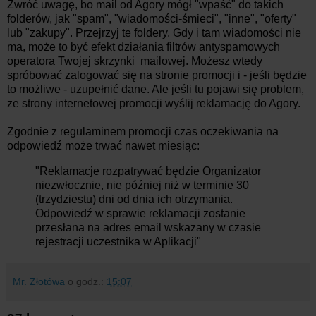
Zwróć uwagę, bo mail od Agory mógł "wpaść" do takich
folderów, jak "spam", "wiadomości-śmieci", "inne", "oferty"
lub "zakupy". Przejrzyj te foldery. Gdy i tam wiadomości nie
ma, może to być efekt działania filtrów antyspamowych
operatora Twojej skrzynki mailowej. Możesz wtedy
spróbować zalogować się na stronie promocji i - jeśli będzie
to możliwe - uzupełnić dane. Ale jeśli tu pojawi się problem,
ze strony internetowej promocji wyślij reklamację do Agory.
Zgodnie z regulaminem promocji czas oczekiwania na
odpowiedź może trwać nawet miesiąc:
"Reklamacje rozpatrywać będzie Organizator
niezwłocznie, nie później niż w terminie 30
(trzydziestu) dni od dnia ich otrzymania.
Odpowiedź w sprawie reklamacji zostanie
przesłana na adres email wskazany w czasie
rejestracji uczestnika w Aplikacji"
Mr. Złotówa
o godz.:
15:07