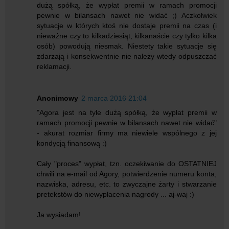
dużą spółką, że wypłat premii w ramach promocji
pewnie w bilansach nawet nie widać ;) Aczkolwiek
sytuacje w których ktoś nie dostaje premii na czas (i
nieważne czy to kilkadziesiąt, kilkanaście czy tylko kilka
osób) powodują niesmak. Niestety takie sytuacje się
zdarzają i konsekwentnie nie należy wtedy odpuszczać
reklamacji.
Anonimowy
2 marca 2016 21:04
"Agora jest na tyle dużą spółką, że wypłat premii w
ramach promocji pewnie w bilansach nawet nie widać"
- akurat rozmiar firmy ma niewiele wspólnego z jej
kondycją finansową :)
Cały "proces" wypłat, tzn. oczekiwanie do OSTATNIEJ
chwili na e-mail od Agory, potwierdzenie numeru konta,
nazwiska, adresu, etc. to zwyczajne żarty i stwarzanie
pretekstów do niewypłacenia nagrody ... aj-waj :)
Ja wysiadam!