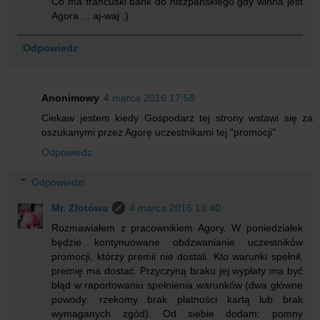
Co ma francuski bank do hiszpańskiego gdy winna jest
Agora ... aj-waj :)
Odpowiedz
Anonimowy
4 marca 2016 17:58
Ciekaw jestem kiedy Gospodarz tej strony wstawi się za
oszukanymi przez Agorę uczestnikami tej "promocji"
Odpowiedz
Odpowiedzi
Mr. Złotówa
4 marca 2016 19:40
Rozmawiałem z pracownikiem Agory. W poniedziałek
będzie kontynuowane obdzwanianie uczestników
promocji, którzy premii nie dostali. Kto warunki spełnił,
premię ma dostać. Przyczyną braku jej wypłaty ma być
błąd w raportowaniu spełnienia warunków (dwa główne
powody: rzekomy brak płatności kartą lub brak
wymaganych zgód). Od siebie dodam: pomny