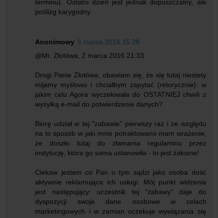
terminu). Ostatni dzień jest jednak dopuszczalny, ale
poślizg karygodny.
Anonimowy
3 marca 2016 15:28
@Mr. Złotówa, 2 marca 2016 21:33
Drogi Panie Złotówa, obawiam się, że się tutaj niestety
mijamy myślowo i chciałbym zapytać (retorycznie): w
jakim celu Agora wyczekiwała do OSTATNIEJ chwili z
wysyłką e-mail do potwierdzenie danych?
Biorę udział w tej "zabawie" pierwszy raz i ze względu
na to sposób w jaki mnie potraktowano mam wrażenie,
że doszło tutaj do złamania regulaminu przez
instytucję, która go sama ustanowiła - to jest żałosne!
Ciekaw jestem co Pan o tym sądzi jako osoba dość
aktywnie reklamująca ich usługi. Mój punkt widzenia
jest następujący: uczestnik tej "zabawy" daje do
dyspozycji swoje dane osobowe w celach
marketingowych i w zamian oczekuje wywiązania się