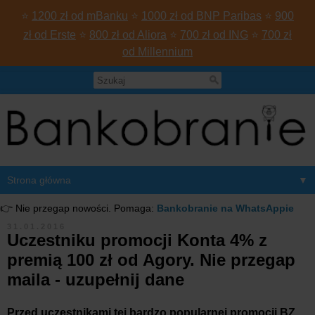
⭐
1200 zł od mBanku
⭐
1000 zł od BNP Paribas
⭐
900
zł od Erste
⭐
800 zł od Aliora
⭐
700 zł od ING
⭐
700 zł
od Millennium
▼
👉 Nie przegap nowości. Pomaga:
Bankobranie na WhatsAppie
31.01.2016
Uczestniku promocji Konta 4% z
premią 100 zł od Agory. Nie przegap
maila - uzupełnij dane
Przed uczestnikami tej bardzo popularnej promocji BZ