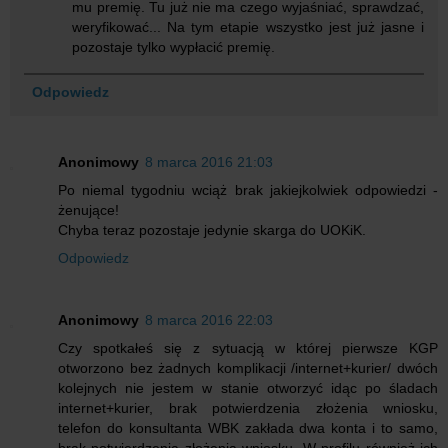
mu premię. Tu już nie ma czego wyjaśniać, sprawdzać,
weryfikować... Na tym etapie wszystko jest już jasne i
pozostaje tylko wypłacić premię.
Odpowiedz
Anonimowy
8 marca 2016 21:03
Po niemal tygodniu wciąż brak jakiejkolwiek odpowiedzi -
żenujące!
Chyba teraz pozostaje jedynie skarga do UOKiK.
Odpowiedz
Anonimowy
8 marca 2016 22:03
Czy spotkałeś się z sytuacją w której pierwsze KGP
otworzono bez żadnych komplikacji /internet+kurier/ dwóch
kolejnych nie jestem w stanie otworzyć idąc po śladach
internet+kurier, brak potwierdzenia złożenia wniosku,
telefon do konsultanta WBK zakłada dwa konta i to samo,
brak potwierdzenia złożenia wniosku. W profilu również ich