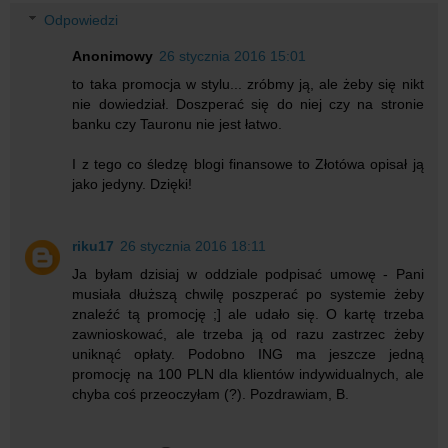
Odpowiedzi
Anonimowy
26 stycznia 2016 15:01
to taka promocja w stylu... zróbmy ją, ale żeby się nikt
nie dowiedział. Doszperać się do niej czy na stronie
banku czy Tauronu nie jest łatwo.
I z tego co śledzę blogi finansowe to Złotówa opisał ją
jako jedyny. Dzięki!
riku17
26 stycznia 2016 18:11
Ja byłam dzisiaj w oddziale podpisać umowę - Pani
musiała dłuższą chwilę poszperać po systemie żeby
znaleźć tą promocję ;] ale udało się. O kartę trzeba
zawnioskować, ale trzeba ją od razu zastrzec żeby
uniknąć opłaty. Podobno ING ma jeszcze jedną
promocję na 100 PLN dla klientów indywidualnych, ale
chyba coś przeoczyłam (?). Pozdrawiam, B.