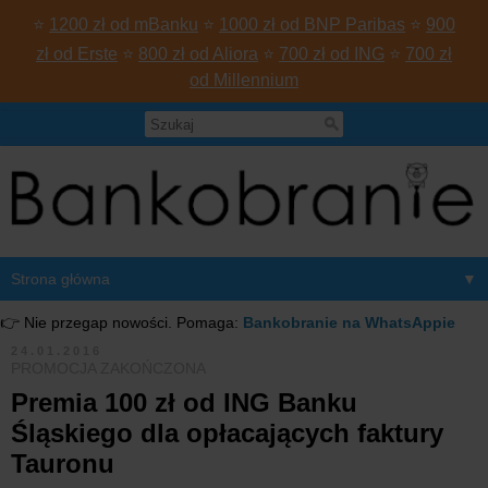
⭐
1200 zł od mBanku
⭐
1000 zł od BNP Paribas
⭐
900
zł od Erste
⭐
800 zł od Aliora
⭐
700 zł od ING
⭐
700 zł
od Millennium
▼
👉 Nie przegap nowości. Pomaga:
Bankobranie na WhatsAppie
24.01.2016
PROMOCJA ZAKOŃCZONA
Premia 100 zł od ING Banku
Śląskiego dla opłacających faktury
Tauronu