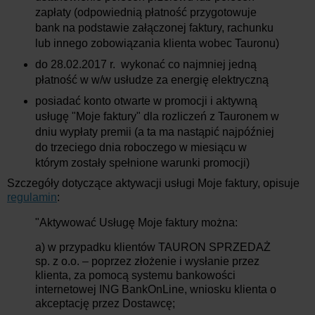
zapłaty (odpowiednią płatność przygotowuje
bank na podstawie załączonej faktury, rachunku
lub innego zobowiązania klienta wobec Tauronu)
do 28.02.2017 r. wykonać co najmniej jedną
płatność w w/w usłudze za energię elektryczną
posiadać konto otwarte w promocji i aktywną
usługę "Moje faktury" dla rozliczeń z Tauronem w
dniu wypłaty premii (a ta ma nastąpić najpóźniej
do trzeciego dnia roboczego w miesiącu w
którym zostały spełnione warunki promocji)
Szczegóły dotyczące aktywacji usługi Moje faktury, opisuje
regulamin
:
"Aktywować Usługę Moje faktury można:
a) w przypadku klientów TAURON SPRZEDAŻ
sp. z o.o. – poprzez złożenie i wysłanie przez
klienta, za pomocą systemu bankowości
internetowej ING BankOnLine, wniosku klienta o
akceptację przez Dostawcę;