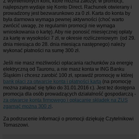
Z wymienionych kont, które można założyć w promocji,
najlepszym wydaje się Konto Direct. Rachunek otwierany i
prowadzony jest bezwarunkowo za 0 zł. Karta do konta by
była darmowa wymaga pewnej aktywności (choć warto
zwrócić uwagę, że regulamin promocji nie wymaga
wnioskowania o kartę). Aby nie ponosić miesięcznej opłaty
za kartę w wysokości 7 zł, w okresie rozliczeniowym (od 29.
dnia miesiąca do 28. dnia miesiąca następnego) należy
wykonać płatności na sumę 300 zł.
Jeśli nie masz możliwości opłacania rachunków za energię
elektryczną od Tauronu, a nie masz konta w ING Banku
Śląskim i chcesz zarobić 100 zł, sprawdź promocję w której
bank płaci za otwarcie konta i płatności kartą
(na promocję
można załapać się tylko do 31.01.2016 r.). Jest też dostępna
promocja dla osób prowadzących działalność gospodarczą -
za otwarcie konta firmowego i opłacanie składek na ZUS
zgarnąć można 300 zł
.
Za podrzucenie informacji o promocji dziękuję Czytelnikowi
Tomaszowi.