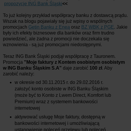
propozycje ING Bank Śląski
<<
To już kolejny przykład współpracy banku z dostawcą prądu.
Wszak na blogu pojawiały się już wpisy o wspólnych
promocjach
Getin Banku z Eneą
oraz
BZ WBK z PGE
. Jakie
były ich efekty biznesowe dla banków oraz firm trudno
powiedzieć, ale żadna z promocji nie doczekała się
wznowienia - są już promocjami niedostępnymi.
Teraz ING Bank Śląski podjął współpracę z Tauronem.
Promocja
"Moje faktury z Kontem osobistym osobistym
w ING Banku Śląskim S.A"
daje zarobić
100 zł
. Aby
zarobić należy:
w okresie od 30.11.2015 r. do 29.02.2016 r.
założyć konto osobiste w ING Banku Śląskim
(może być to Konto z Lwem Direct, Komfort lub
Premium) wraz z systemem bankowości
internetowej
aktywować usługę Moje faktury, dostępną w
bankowości internetowej i umożliwiającą
ustanowienie poleceń przelewu lub poleceń