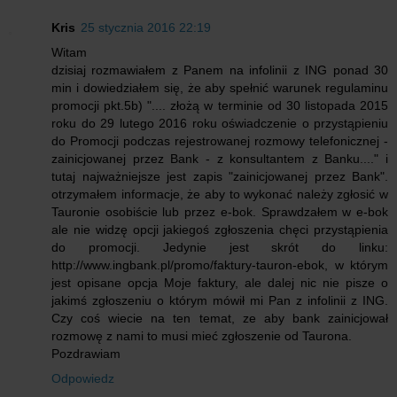
Kris
25 stycznia 2016 22:19
Witam
dzisiaj rozmawiałem z Panem na infolinii z ING ponad 30
min i dowiedziałem się, że aby spełnić warunek regulaminu
promocji pkt.5b) ".... złożą w terminie od 30 listopada 2015
roku do 29 lutego 2016 roku oświadczenie o przystąpieniu
do Promocji podczas rejestrowanej rozmowy telefonicznej -
zainicjowanej przez Bank - z konsultantem z Banku...." i
tutaj najważniejsze jest zapis "zainicjowanej przez Bank".
otrzymałem informacje, że aby to wykonać należy zgłosić w
Tauronie osobiście lub przez e-bok. Sprawdzałem w e-bok
ale nie widzę opcji jakiegoś zgłoszenia chęci przystąpienia
do promocji. Jedynie jest skrót do linku:
http://www.ingbank.pl/promo/faktury-tauron-ebok, w którym
jest opisane opcja Moje faktury, ale dalej nic nie pisze o
jakimś zgłoszeniu o którym mówił mi Pan z infolinii z ING.
Czy coś wiecie na ten temat, ze aby bank zainicjował
rozmowę z nami to musi mieć zgłoszenie od Taurona.
Pozdrawiam
Odpowiedz