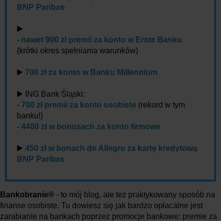
BNP Paribas
▶️
-
nawet 900 zł premii za konto w Erste Banku
(krótki okres spełniania warunków)
▶️
700 zł za konto w Banku Millennium
▶️ ING Bank Śląski:
-
700 zł premii za konto osobiste
(rekord w tym
banku!)
-
4400 zł w bonusach za konto firmowe
▶️
450 zł w bonach do Allegro za kartę kredytową
BNP Paribas
Bankobranie®
- to mój blog, ale też praktykowany sposób na
finanse osobiste. Tu dowiesz się jak bardzo opłacalne jest
zarabianie na bankach poprzez promocje bankowe: premie za