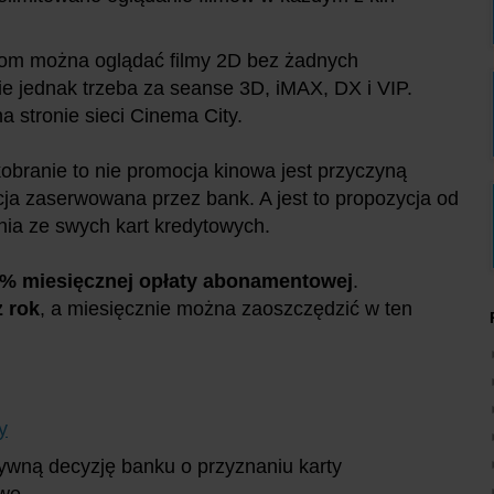
om można oglądać filmy 2D bez żadnych
e jednak trzeba za seanse 3D, iMAX, DX i VIP.
a stronie sieci Cinema City.
obranie to nie promocja kinowa jest przyczyną
cja zaserwowana przez bank. A jest to propozycja od
ia ze swych kart kredytowych.
0% miesięcznej opłaty abonamentowej
.
z rok
, a miesięcznie można zaoszczędzić w ten
y
ywną decyzję banku o przyznaniu karty
owę