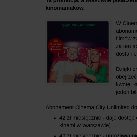
Ta promocja, a właściwie połączeni
kinomaniaków.
W Cinema
abonamen
filmów z
za ten 
dostani
Dzięki p
obejrzeć
kwotę, k
jeden bi
Abonament Cinema City Unlimited do
42 zł miesięcznie - daje dostęp
kinami w Warszawie)
49 zł miesięcznie - umożliwia n