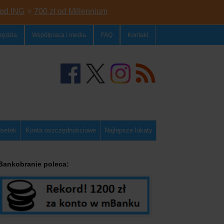
 od ING
⭐
700 zł od Millennium
zędzia
Współpraca i media
FAQ
Kontakt
dsetek
Konta oszczędnościowe
Najlepsze lokaty
Bankobranie poleca: