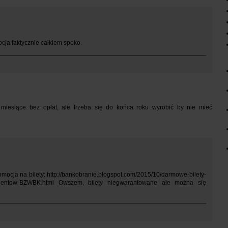
mocja faktycznie całkiem spoko.
 miesiące bez opłat, ale trzeba się do końca roku wyrobić by nie mieć
romocja na bilety: http://bankobranie.blogspot.com/2015/10/darmowe-bilety-
a-klientow-BZWBK.html Owszem, bilety niegwarantowane ale można się