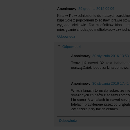
Anonimowy
29 grudnia 2015 09:06
Kina w PL w odniesieniu do naszych zarobków 
kupi Colę z popcornem to zostawi prawie stów
wygląda ciekawie. Dla miłośników kina - rew
miesięcznie chodzą do multipleksów czy jedna
Odpowiedz
Odpowiedzi
Anonimowy
30 stycznia 2016 13:53
Teraz już nawet 32 zeta hahahaha 
gorszą.Dzięki bogu za kina domowe.
Anonimowy
30 stycznia 2016 17:41
W tych kinach to myślą sobie, że nie
smażonych chipsów z sosami i otocze
i to samo. A w salach to nawet sprzą
fotelach przyklejone przez co urąba
Zwłaszcza przy takich cenach
Odpowiedz