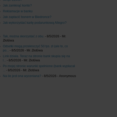
Jak zamknąć konto?
Reklamacje w banku
Jak zapłacić bonem w Biedronce?
Jak wykorzystać kartę podarunkową Allegro?
Tak, można skorzystać z obu.
- 8/5/2026
- Mr.
Złotówa
Odsetki mogą przekroczyć 50 tys. zł (ale to, co
po...
- 8/5/2026
- Mr. Złotówa
Link działa. Teraz na stronie bank skupia się na
l...
- 8/5/2026
- Mr. Złotówa
Po mojej stronie warunki spełnione (bank wypłacał
...
- 8/5/2026
- Mr. Złotówa
Na ile jest ona wyceniana?
- 8/5/2026
- Anonymous