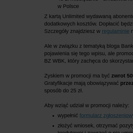
w Polsce
Z kartą Unlimited wydawaną abonent
dodatkowych kosztów. Dopłacić będzi
Szczegóły znajdziesz w
regulaminie
n
Ale w związku z tematyką bloga Bank
pojawienia się tego wpisu, ale promo
BZ WBK, który zachęca do skorzystan
Zyskiem w promocji ma być
zwrot 5
Gratyfikacje mają obowiązywać
prze
sposób do 25 zł.
Aby wziąć udział w promocji należy:
wypełnić
formularz zgłoszeniow
złożyć wniosek, otrzymać pozyt
kredytowej i zawrzeć o nią um