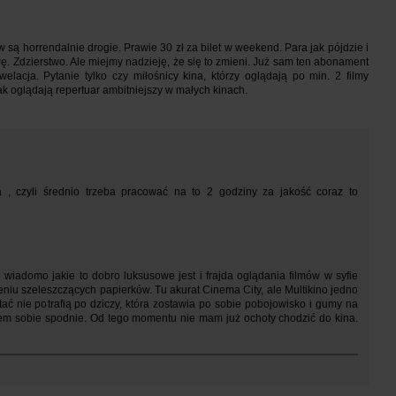
są horrendalnie drogie. Prawie 30 zł za bilet w weekend. Para jak pójdzie i
ę. Zdzierstwo. Ale miejmy nadzieję, że się to zmieni. Już sam ten abonament
elacja. Pytanie tylko czy miłośnicy kina, którzy oglądają po min. 2 filmy
k oglądają repertuar ambitniejszy w małych kinach.
, czyli średnio trzeba pracować na to 2 godziny za jakość coraz to
 wiadomo jakie to dobro luksusowe jest i frajda oglądania filmów w syfie
niu szeleszczących papierków. Tu akurat Cinema City, ale Multikino jedno
tać nie potrafią po dziczy, która zostawia po sobie pobojowisko i gumy na
łem sobie spodnie. Od tego momentu nie mam już ochoty chodzić do kina.