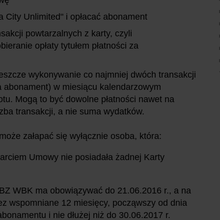
a City Unlimited" i opłacać abonament
sakcji powtarzalnych z karty, czyli
ieranie opłaty tytułem płatności za
jeszcze wykonywanie co najmniej dwóch transakcji
za abonament) w miesiącu kalendarzowym
tu. Mogą to być dowolne płatności nawet na
iczba transakcji, a nie suma wydatków.
oże załapać się wyłącznie osoba, która:
warciem Umowy nie posiadała żadnej Karty
i BZ WBK ma obowiązywać do 21.06.2016 r., a na
zez wspomniane 12 miesięcy, począwszy od dnia
abonamentu i nie dłużej niż do 30.06.2017 r.