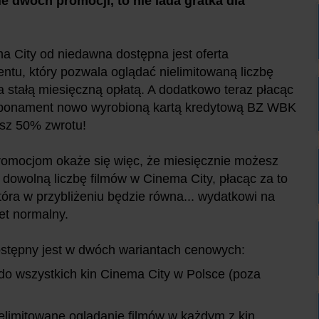
e dwóch promocji, to nie lada gratka dla
 City od niedawna dostępna jest oferta
tu, który pozwala oglądać nielimitowaną liczbę
a stałą miesięczną opłatą. A dodatkowo teraz płacąc
abonament nowo wyrobioną kartą kredytową BZ WBK
esz 50% zwrotu!
romocjom okaże się więc, że miesięcznie możesz
 dowolną liczbę filmów w Cinema City, płacąc za to
tóra w przybliżeniu będzie równa... wydatkowi na
let normalny.
stępny jest w dwóch wariantach cenowych:
 do wszystkich kin Cinema City w Polsce (poza
ielimitowane oglądanie filmów w każdym z kin