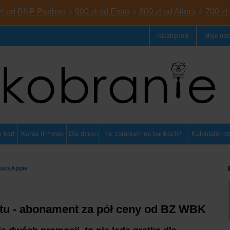
zł od BNP Paribas
⭐
900 zł od Erste
⭐
800 zł od Aliora
⭐
700 zł
Niezbędnik
Moje nar
 kart
Konta firmowe
Dla dzieci
Ile zarabiam na bankach?
Kalkulator o
hatsAppie
itu - abonament za pół ceny od BZ WBK