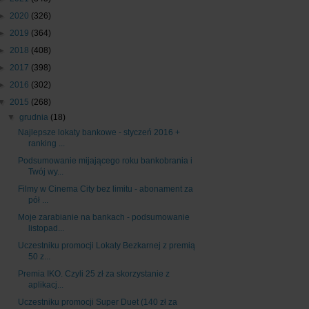
►
2020
(326)
►
2019
(364)
►
2018
(408)
►
2017
(398)
►
2016
(302)
▼
2015
(268)
▼
grudnia
(18)
Najlepsze lokaty bankowe - styczeń 2016 +
ranking ...
Podsumowanie mijającego roku bankobrania i
Twój wy...
Filmy w Cinema City bez limitu - abonament za
pół ...
Moje zarabianie na bankach - podsumowanie
listopad...
Uczestniku promocji Lokaty Bezkarnej z premią
50 z...
Premia IKO. Czyli 25 zł za skorzystanie z
aplikacj...
Uczestniku promocji Super Duet (140 zł za