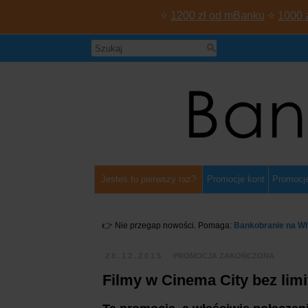
⭐
1200 zł od mBanku
⭐
1000 
Jesteś tu pierwszy raz?
Promocje kont
Promocje
👉 Nie przegap nowości. Pomaga:
Bankobranie na W
28.12.2015
PROMOCJA ZAKOŃCZONA
Filmy w Cinema City bez lim