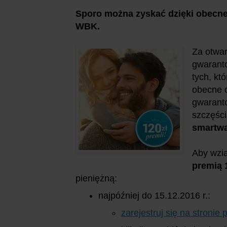
Sporo można zyskać dzięki obecn
WBK.
Za otwar
gwaran
tych, kt
obecne 
gwaranto
szczęśc
smartw
Aby wzią
premią 
pieniężną:
najpóźniej do 15.12.2016 r.:
zarejestruj się na stronie 