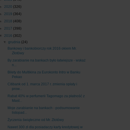
►
2020
(326)
►
2019
(364)
►
2018
(408)
►
2017
(398)
▼
2016
(302)
▼
grudnia
(24)
Bankowy i bankobiorczy rok 2016 okiem Mr.
Złotówy
By zarabianie na bankach było łatwiejsze - wskaż
n...
Bilety do Multikina za Eurokonto Intro w Banku
Pekao
Citibank od 1. marca 2017 r. zmienia opłaty i
prow...
Rabat 40% w perfumerii Tagomago za płatność z
Mast...
Moje zarabianie na bankach - podsumowanie
listopad...
Życzenia świąteczne od Mr. Złotówy
Nawet 300 zł dla posiadaczy karty kredytowej w