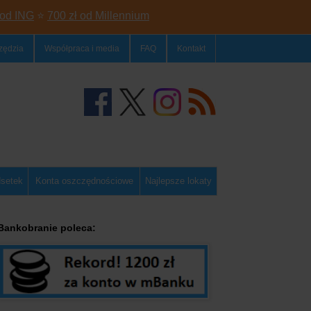
 od ING
⭐
700 zł od Millennium
zędzia
Współpraca i media
FAQ
Kontakt
dsetek
Konta oszczędnościowe
Najlepsze lokaty
Bankobranie poleca: