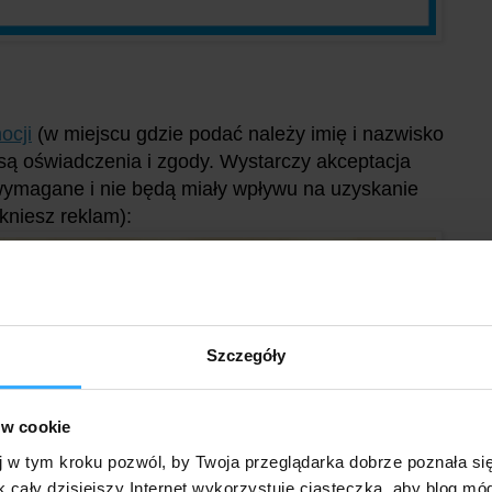
ocji
(w miejscu gdzie podać należy imię i nazwisko
są oświadczenia i zgody. Wystarczy akceptacja
 wymagane i nie będą miały wpływu na uzyskanie
ikniesz reklam):
Szczegóły
ów cookie
j w tym kroku pozwól, by Twoja przeglądarka dobrze poznała si
k cały dzisiejszy Internet wykorzystuje ciasteczka, aby blog mó