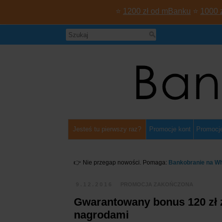
⭐
1200 zł od mBanku
⭐
1000 
Jesteś tu pierwszy raz?
Promocje kont
Promocje
👉 Nie przegap nowości. Pomaga:
Bankobranie na W
9.12.2016
PROMOCJA ZAKOŃCZONA
Gwarantowany bonus 120 zł 
nagrodami