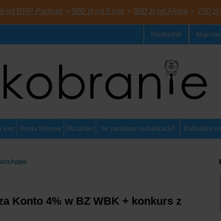
zł od BNP Paribas
⭐
900 zł od Erste
⭐
800 zł od Aliora
⭐
700 zł
Niezbędnik
Moje nar
 kart
Konta firmowe
Dla dzieci
Ile zarabiam na bankach?
Kalkulator o
hatsAppie
za Konto 4% w BZ WBK + konkurs z