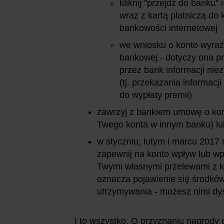
kliknij "przejdź do banku
wraz z kartą płatniczą do
bankowości internetowej
we wniosku o konto wyraź
bankowej - dotyczy ona pr
przez bank informacji ni
(tj. przekazania informac
do wypłaty premii)
zawrzyj z bankiem umowę o kon
Twego konta w innym banku) lu
w styczniu, lutym i marcu 2017 
zapewnij na konto wpływ lub w
Twymi własnymi przelewami z k
oznacza pojawienie się środków
utrzymywania - możesz nimi d
I to wszystko. O przyznaniu nagrody 