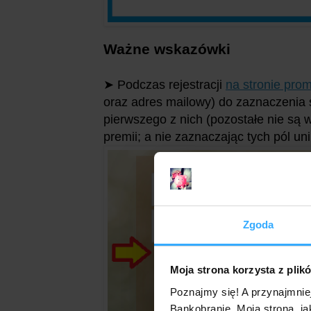
Ważne wskazówki
➤ Podczas rejestracji
na stronie prom
oraz adres mailowy) do zaznaczenia 
pierwszego z nich (pozostałe nie są
premii; a nie zaznaczając tych pól un
Zgoda
Moja strona korzysta z plik
Poznajmy się! A przynajmnie
Bankobranie. Moja strona, ja