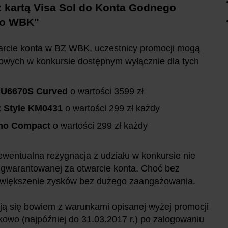
z kartą Visa Sol do Konta Godnego
go WBK"
arcie konta w BZ WBK, uczestnicy promocji mogą
owych w konkursie dostępnym wyłącznie dla tych
KU6670S Curved
o wartości 3599 zł
 Style KM0431
o wartości 299 zł każdy
imo Compact
o wartości 299 zł każdy
 ewentualna rezygnacja z udziału w konkursie nie
i gwarantowanej za otwarcie konta. Choć bez
 zwiększenie zysków bez dużego zaangażowania.
ją się bowiem z warunkami opisanej wyżej promocji
kowo (najpóźniej do 31.03.2017 r.) po zalogowaniu