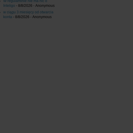
W regulaminie nie ma nic o
Inteligo
- 8/8/2026
- Anonymous
w ciągu 3 miesięcy od otwarcia
konta
- 8/8/2026
- Anonymous