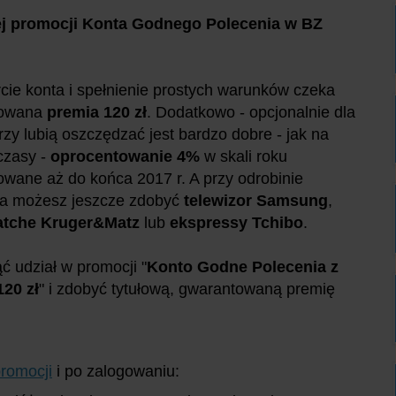
ej promocji Konta Godnego Polecenia w BZ
cie konta i spełnienie prostych warunków czeka
towana
premia 120 zł
. Dodatkowo - opcjonalnie dla
órzy lubią oszczędzać jest bardzo dobre - jak na
czasy -
oprocentowanie 4%
w skali roku
wane aż do końca 2017 r. A przy odrobinie
ia możesz jeszcze zdobyć
telewizor Samsung
,
atche Kruger&Matz
lub
ekspressy Tchibo
.
ć udział w promocji "
Konto Godne Polecenia z
120 zł
" i zdobyć tytułową, gwarantowaną premię
promocji
i po zalogowaniu: