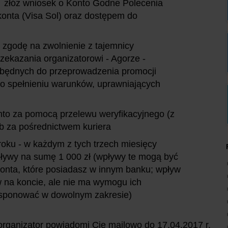
" i złóż wniosek o Konto Godne Polecenia
 konta (Visa Sol) oraz dostępem do
 zgodę na zwolnienie z tajemnicy
zekazania organizatorowi - Agorze -
ezbędnych do przeprowadzenia promocji
ji o spełnieniu warunków, uprawniających
to za pomocą przelewu weryfikacyjnego (z
b za pośrednictwem kuriera
roku - w każdym z tych trzech miesięcy
pływy na sumę 1 000 zł (wpływy te mogą być
onta, które posiadasz w innym banku; wpływ
 na koncie, ale nie ma wymogu ich
ysponować w dowolnym zakresie)
organizator powiadomi Cię mailowo do 17.04.2017 r.