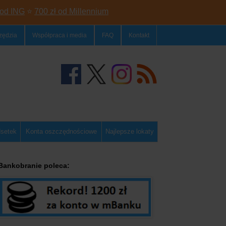
 od ING
⭐
700 zł od Millennium
zędzia
Współpraca i media
FAQ
Kontakt
dsetek
Konta oszczędnościowe
Najlepsze lokaty
Bankobranie poleca: