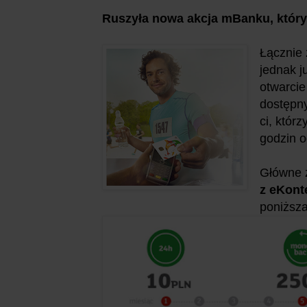
Ruszyła nowa akcja mBanku, który
Łącznie 
jednak ju
otwarcie
dostępny
ci, któr
godzin o
Główne 
z eKont
poniższa