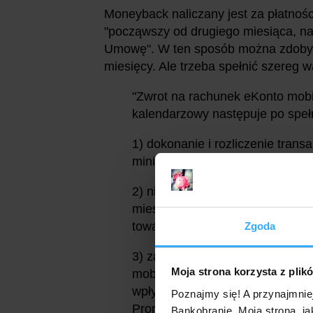
Moneyback naliczany jest za płatności
"począwszy od drugiego miesiąca, na
Umowę". W ten sposób można zdobyć 
miesięcy. Ale trzeba spełnić szereg 
"Zwrot na rachunek eKonto mobi
kalendarzowy następuje po speł
1) dokonanie i rozliczenie trans
minimum 250 zł.,
2) nieanulowanie transakcji (...
miesiącu, w którym transakcja z
towaru,
Zgoda
3) zapewnienia w danym miesią
Moja strona korzysta z plik
mobilne lub eKonto mobilne plus 
wpływ na rachunek nie może po
Poznajmy się! A przynajmnie
Promocji.
Bankobranie. Moja strona, ja