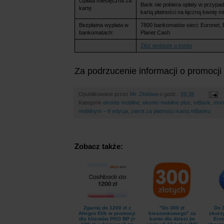
Opłata miesięczna za
Bank nie pobiera opłaty w przypa
kartę
kartą płatności na łączną kwotę mi
Bezpłatna wypłata w
7800 bankomatów sieci: Euronet,
bankomatach:
Planet Cash
Złóż wniosek o konto
Za podrzucenie informacji o promocji
Opublikowane przez
Mr. Złotówa
o godz.:
09:38
Kategorie
ekonto mobilne
,
ekonto mobilne plus
,
mBank
,
mon
mobilnym – II edycja
,
zwrot za płatności kartą mBanku
Zobacz także:
Zgarnij do 1200 zł z
"Do 300 zł
Do 3
Allegro Klik w promocji
kieszonkowego" za
skorz
dla klientów PKO BP (+
konto dla dzieci (w
Erst