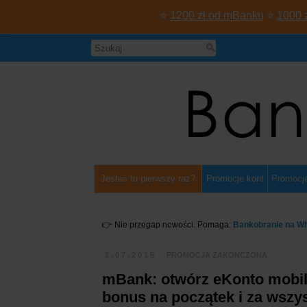
⭐
1200 zł od mBanku
⭐
1000 
Jesteś tu pierwszy raz?
Promocje kont
Promocje
👉 Nie przegap nowości. Pomaga:
Bankobranie na W
2.07.2015
PROMOCJA ZAKOŃCZONA
mBank: otwórz eKonto mobilne
bonus na początek i za wszy