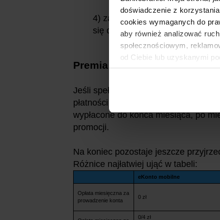
doświadczenie z korzystania
4) zapewnienia w danym miesią
cookies wymaganych do prawid
się do aplikacji mobilnej"
aby również analizować ruch
społecznościowym, reklamow
od Ciebie lub uzyskanymi po
Premia dodatkowa
Jeśli spełnisz wszystkie powyższe war
płatności kartą, wówczas czeka Cię je
wypłacone do końca miesiąca, po mie
promocji.
Na koniec pozostaje jeszcze przyjrzeć
Różnice najłatwiej ująć w tabeli:
eKonto mobilne
Opłata miesięczna za
0 zł
prowadzenie konta
0/4 zł