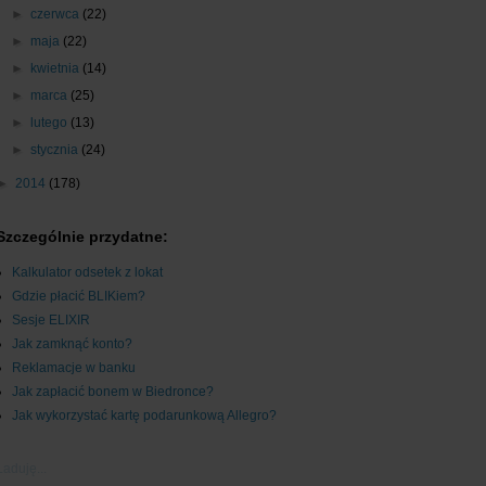
►
czerwca
(22)
►
maja
(22)
►
kwietnia
(14)
►
marca
(25)
►
lutego
(13)
►
stycznia
(24)
►
2014
(178)
Szczególnie przydatne:
Kalkulator odsetek z lokat
Gdzie płacić BLIKiem?
Sesje ELIXIR
Jak zamknąć konto?
Reklamacje w banku
Jak zapłacić bonem w Biedronce?
Jak wykorzystać kartę podarunkową Allegro?
Ładuję...