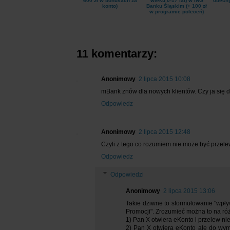
600 zł w bonusach za
wieku 0-17 lat) w ING
obecn
konto)
Banku Śląskim (+ 100 zł
w programie poleceń)
11 komentarzy:
Anonimowy
2 lipca 2015 10:08
mBank znów dla nowych klientów. Czy ja się d
Odpowiedz
Anonimowy
2 lipca 2015 12:48
Czyli z tego co rozumiem nie może być przel
Odpowiedz
Odpowiedzi
Anonimowy
2 lipca 2015 13:06
Takie dziwne to sformułowanie "wpł
Promocji". Zrozumieć można to na ró
1) Pan X otwiera eKonto i przelew n
2) Pan X otwiera eKonto ale do wy