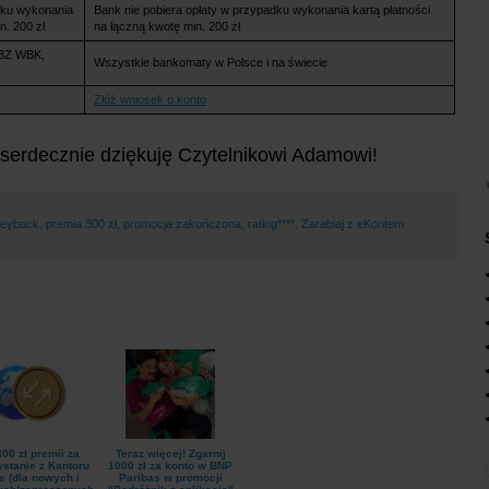
dku wykonania
Bank nie pobiera opłaty w przypadku wykonania kartą płatności
n. 200 zł
na łączną kwotę min. 200 zł
 BZ WBK,
Wszystkie bankomaty w Polsce i na świecie
Złóż wniosek o konto
 serdecznie dziękuję Czytelnikowi Adamowi!
eyback
,
premia 300 zł
,
promocja zakończona
,
rating****
,
Zarabiaj z eKontem
00 zł premii za
Teraz więcej! Zgarnij
ystanie z Kantoru
1000 zł za konto w BNP
e (dla nowych i
Paribas w promocji