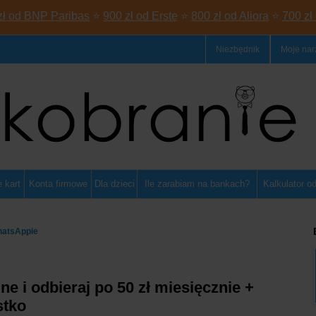
zł od BNP Paribas
⭐
900 zł od Erste
⭐
800 zł od Aliora
⭐
700 zł
Niezbędnik
Moje nar
 kart
Konta firmowe
Dla dzieci
Ile zarabiam na bankach?
Kalkulator o
hatsAppie
 i odbieraj po 50 zł miesięcznie +
stko