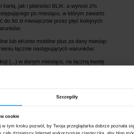
 kartą, jak i płatności BLIK. a wynosi 2%
stępującego po miesiącu, w którym zawarto
do 50 zł miesięcznie przez pięć kolejnych
warunków:
lne lub eKonto mobilne plus za dany miesiąc
nieniu łącznie następujących warunków:
akcji (...) w danym miesiącu, na łączną kwotę
) do 15 dnia miesiąca, następującego po
ostała wykonana, rozumiane jako zwrot
Szczegóły
cu jednorazowego wpływu na rachunek eKonto
ów cookie
w kwocie nie niższej niż 1 000 zł., przy czym
chodzić z rachunku należącego do Uczestnika
j w tym kroku pozwól, by Twoja przeglądarka dobrze poznała si
k cały dzisiejszy Internet wykorzystuje ciasteczka, aby blog mó