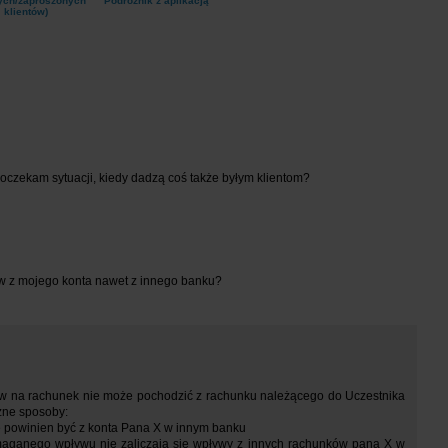
ych/zaproszonych
"Podróżnik z aplikacją"
klientów)
oczekam sytuacji, kiedy dadzą coś także byłym klientom?
ew z mojego konta nawet z innego banku?
yw na rachunek nie może pochodzić z rachunku należącego do Uczestnika
żne sposoby:
ie powinien być z konta Pana X w innym banku
maganego wpływu nie zaliczają się wpływy z innych rachunków pana X w